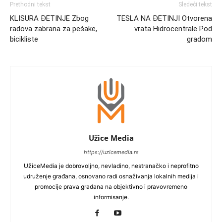
Prethodni tekst
Sledeći tekst
KLISURA ĐETINJE Zbog
TESLA NA ĐETINJI Otvorena
radova zabrana za pešake,
vrata Hidrocentrale Pod
bicikliste
gradom
Užice Media
https://uzicemedia.rs
UžiceMedia je dobrovoljno, nevladino, nestranačko i neprofitno
udruženje građana, osnovano radi osnaživanja lokalnih medija i
promocije prava građana na objektivno i pravovremeno
informisanje.