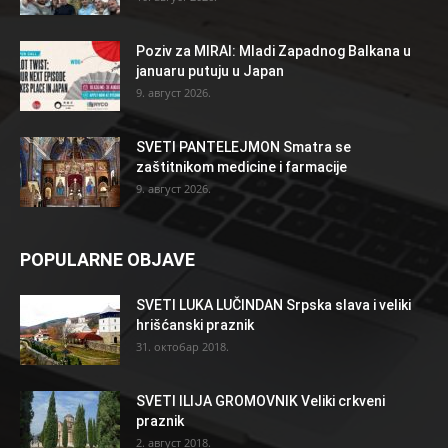
Poziv za MIRAI: Mladi Zapadnog Balkana u
januaru putuju u Japan
9. август 2026.
SVETI PANTELEJMON Smatra se
zaštitnikom medicine i farmacije
9. август 2026.
POPULARNE OBJAVE
SVETI LUKA LUČINDAN Srpska slava i veliki
hrišćanski praznik
31. октобар 2018.
SVETI ILIJA GROMOVNIK Veliki crkveni
praznik
2. август 2018.