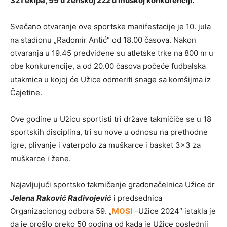
321 ekipa, 99 u ženskoj 222 u muškoj konkurenciji.
Svečano otvaranje ove sportske manifestacije je 10. jula
na stadionu „Radomir Antić“ od 18.00 časova. Nakon
otvaranja u 19.45 predviđene su atletske trke na 800 m u
obe konkurencije, a od 20.00 časova počeće fudbalska
utakmica u kojoj će Užice odmeriti snage sa komšijma iz
Čajetine.
Ove godine u Užicu sportisti tri države takmičiče se u 18
sportskih disciplina, tri su nove u odnosu na prethodne
igre, plivanje i vaterpolo za muškarce i basket 3×3 za
muškarce i žene.
Najavljujući sportsko takmičenje gradonačelnica Užice dr
Jelena Raković Radivojević
i predsednica
Organizacionog odbora 59. „
MOSI
–Užice 2024″ istakla je
da je prošlo preko 50 godina od kada je Užice poslednji