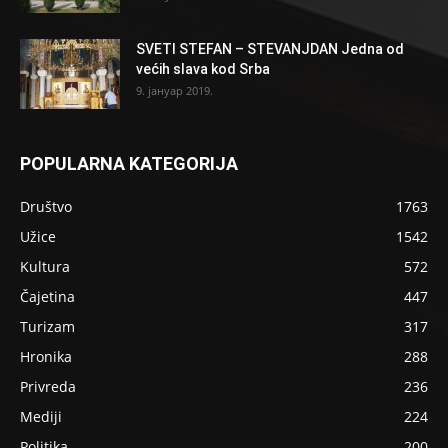
SVETI STEFAN – STEVANJDAN Jedna od
većih slava kod Srba
9. јануар 2019.
POPULARNA KATEGORIJA
Društvo
1763
Užice
1542
Kultura
572
Čajetina
447
Turizam
317
Hronika
288
Privreda
236
Mediji
224
Politika
200