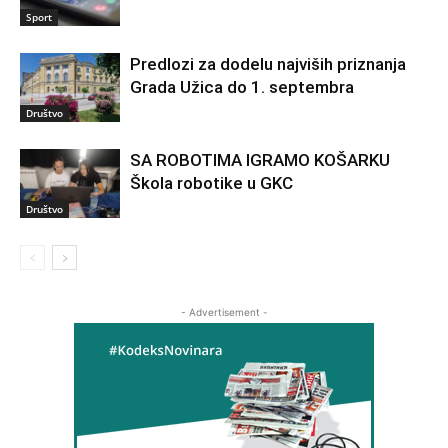
Sport
Predlozi za dodelu najviših priznanja
Grada Užica do 1. septembra
Društvo
SA ROBOTIMA IGRAMO KOŠARKU
Škola robotike u GKC
Društvo
- Advertisement -