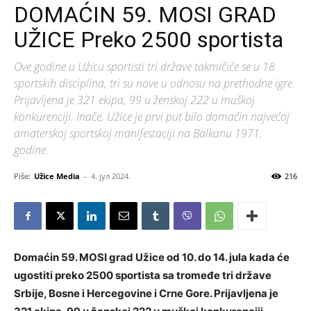
DOMAĆIN 59. MOSI GRAD
UŽICE Preko 2500 sportista
Ove godine u Užicu sportisti tri države takmičiče se u 18
sportskih disciplina, tri su nove u odnosu na prethodne igre.
Prijavljena je 321 ekipa, 99 u ženskoj 222 u muškoj
konkurenciji. Inače, Užice je prvi put bilo domaćin najvećoj
amaterskoj sportskoj manifestaciji na Balkanu 1971.
godine.
Piše:
Užice Media
-
4. јул 2024.
216
Domaćin 59. MOSI grad Užice od 10. do 14. jula kada će
ugostiti preko 2500 sportista sa tromeđe tri države
Srbije, Bosne i Hercegovine i Crne Gore. Prijavljena je