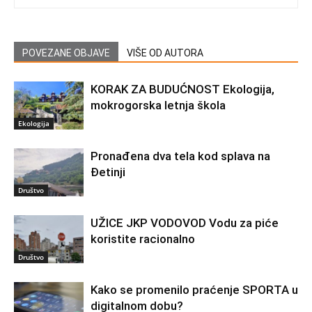
POVEZANE OBJAVE
VIŠE OD AUTORA
KORAK ZA BUDUĆNOST Ekologija,
mokrogorska letnja škola
Ekologija
Pronađena dva tela kod splava na
Đetinji
Društvo
UŽICE JKP VODOVOD Vodu za piće
koristite racionalno
Društvo
Kako se promenilo praćenje SPORTA u
digitalnom dobu?