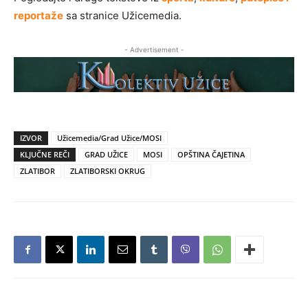
reportaže
sa stranice Užicemedia.
- Advertisement -
IZVOR
Užicemedia/Grad Užice/MOSI
KLJUČNE REČI
GRAD UŽICE
MOSI
OPŠTINA ČAJETINA
ZLATIBOR
ZLATIBORSKI OKRUG