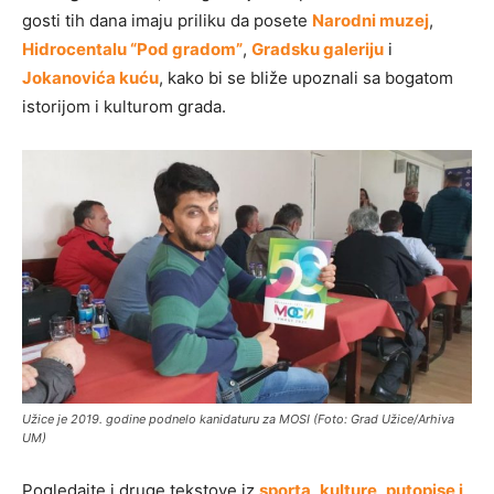
gosti tih dana imaju priliku da posete
Narodni muzej
,
Hidrocentalu “Pod gradom”
,
Gradsku galeriju
i
Jokanovića kuću
, kako bi se bliže upoznali sa bogatom
istorijom i kulturom grada.
Užice je 2019. godine podnelo kanidaturu za MOSI (Foto: Grad Užice/Arhiva
UM)
Pogledajte i druge tekstove iz
sporta
,
kulture
,
putopise i