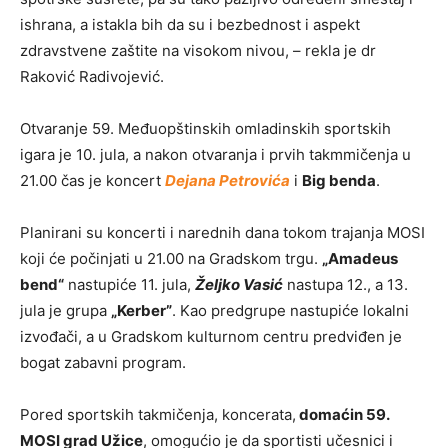
ishrana, a istakla bih da su i bezbednost i aspekt
zdravstvene zaštite na visokom nivou, – rekla je dr
Raković Radivojević.
Otvaranje 59. Međuopštinskih omladinskih sportskih
igara je 10. jula, a nakon otvaranja i prvih takmmičenja u
21.00 čas je koncert
Dejana Petrovića
i
Big benda
.
Planirani su koncerti i narednih dana tokom trajanja MOSI
koji će počinjati u 21.00 na Gradskom trgu.
„Amadeus
bend“
nastupiće 11. jula,
Željko Vasić
nastupa 12., a 13.
jula je grupa
„Kerber”
. Kao predgrupe nastupiće lokalni
izvođači, a u Gradskom kulturnom centru predviđen je
bogat zabavni program.
Pored sportskih takmičenja, koncerata,
domaćin 59.
MOSI grad Užice
, omogućio je da sportisti učesnici i