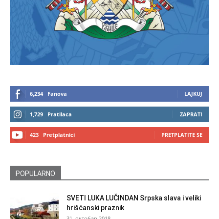
6,234
Fanova
LAJKUJ
1,729
Pratilaca
ZAPRATI
423
Pretplatnici
PRETPLATITE SE
POPULARNO
SVETI LUKA LUČINDAN Srpska slava i veliki
hrišćanski praznik
31. октобар 2018.