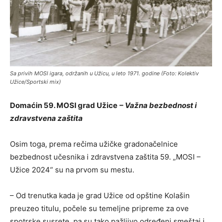
Sa privih MOSI igara, održanih u Užicu, u leto 1971. godine (Foto: Kolektiv
Užice/Sportski mix)
Domaćin 59. MOSI grad Užice
– Važna bezbednost i
zdravstvena zaštita
Osim toga, prema rečima užičke gradonačelnice
bezbednost učesnika i zdravstvena zaštita 59. „MOSI –
Užice 2024“ su na prvom su mestu.
– Od trenutka kada je grad Užice od opštine Kolašin
preuzeo titulu, počele su temeljne pripreme za ove
spotrske susrete, pa su tako pažljivo određeni smeštaj i