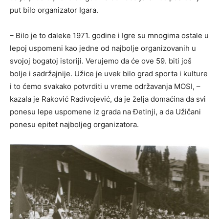
put bilo organizator Igara.
– Bilo je to daleke 1971. godine i Igre su mnogima ostale u
lepoj uspomeni kao jedne od najbolje organizovanih u
svojoj bogatoj istoriji. Verujemo da će ove 59. biti još
bolje i sadržajnije. Užice je uvek bilo grad sporta i kulture
i to ćemo svakako potvrditi u vreme održavanja MOSI, –
kazala je Raković Radivojević, da je želja domaćina da svi
ponesu lepe uspomene iz grada na Đetinji, a da Užičani
ponesu epitet najboljeg organizatora.