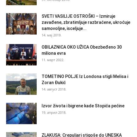
SVETI VASILIJE OSTROŠKI – Izmiruje
zavađene, zbratimljuje razbraćene, ukroćuje
samovoljne, isceljuje...
14. мај 2019.
OBILAZNICA OKO UŽICA Obezbeđeno 30
miliona evra
11. март 2022.
TOMETINO POLJE Iz Londona stigli Melisa i
Zoran Đukić
14. август 2018.
Izvor života i bigrene kade Stopića pećine
19. април 2018.
ZLAKUSA: Crepuljari stigoše do UNESKA