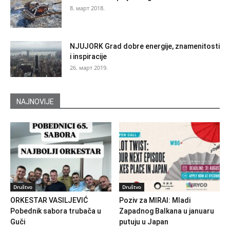
8. март 2018.
NJUJORK Grad dobre energije, znamenitosti
i inspiracije
26. март 2019.
NAJNOVIJE
Društvo
Društvo
ORKESTAR VASILJEVIĆ
Poziv za MIRAI: Mladi
Pobednik sabora trubača u
Zapadnog Balkana u januaru
Guči
putuju u Japan