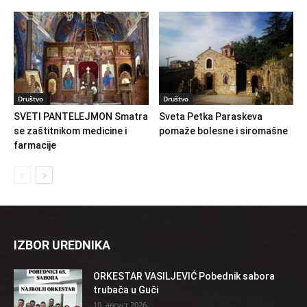
Društvo
Društvo
SVETI PANTELEJMON Smatra
Sveta Petka Paraskeva
se zaštitnikom medicine i
pomaže bolesne i siromašne
farmacije
IZBOR UREDNIKA
ORKESTAR VASILJEVIĆ Pobednik sabora
trubača u Guči
10. август 2026.