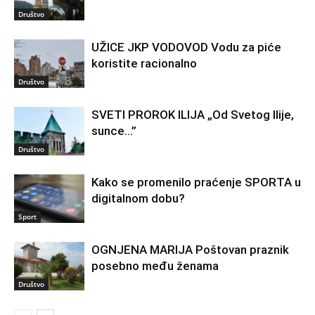
Društvo
UŽICE JKP VODOVOD Vodu za piće
koristite racionalno
Društvo
SVETI PROROK ILIJA „Od Svetog Ilije,
sunce…”
Društvo
Kako se promenilo praćenje SPORTA u
digitalnom dobu?
Sport
OGNJENA MARIJA Poštovan praznik
posebno među ženama
Društvo