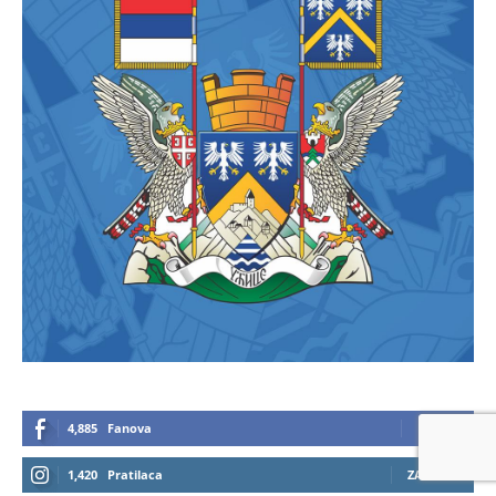
4,885
Fanova
LAJKUJ
1,420
Pratilaca
ZAPRATI