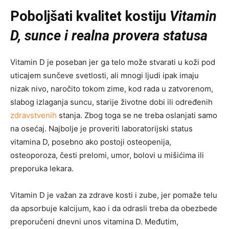
Poboljšati kvalitet kostiju
Vitamin
D, sunce i realna provera statusa
Vitamin D je poseban jer ga telo može stvarati u koži pod
uticajem sunčeve svetlosti, ali mnogi ljudi ipak imaju
nizak nivo, naročito tokom zime, kod rada u zatvorenom,
slabog izlaganja suncu, starije životne dobi ili određenih
zdravstvenih
stanja. Zbog toga se ne treba oslanjati samo
na osećaj. Najbolje je proveriti laboratorijski status
vitamina D, posebno ako postoji osteopenija,
osteoporoza, česti prelomi, umor, bolovi u mišićima ili
preporuka lekara.
Vitamin D je važan za zdrave kosti i zube, jer pomaže telu
da apsorbuje kalcijum, kao i da odrasli treba da obezbede
preporučeni dnevni unos vitamina D. Međutim,