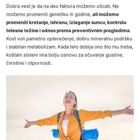
Dobra vest je da na deo faktora možemo uticati. Ne
možemo promeniti genetiku ili godine,
ali možemo
promeniti kretanje, ishranu, izlaganje suncu, kontrolu
telesne težine i odnos prema preventivnim pregledima
.
Kost voli pametno opterećenje, dobru mineralnu podršku
i stabilan metabolizam. Kada telo dobija ono što mu treba,
koštani sistem ima bolju osnovu za očuvanje gustine,
čvrstine i otpornosti.