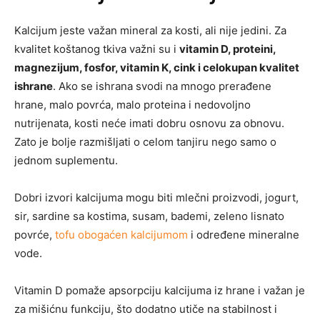
Kalcijum jeste važan mineral za kosti, ali nije jedini. Za
kvalitet koštanog tkiva važni su i
vitamin D, proteini,
magnezijum, fosfor, vitamin K, cink i celokupan kvalitet
ishrane
. Ako se ishrana svodi na mnogo prerađene
hrane, malo povrća, malo proteina i nedovoljno
nutrijenata, kosti neće imati dobru osnovu za obnovu.
Zato je bolje razmišljati o celom tanjiru nego samo o
jednom suplementu.
Dobri izvori kalcijuma mogu biti mlečni proizvodi, jogurt,
sir, sardine sa kostima, susam, bademi, zeleno lisnato
povrće,
tofu obogaćen kalcijumom
i određene mineralne
vode.
Vitamin D pomaže apsorpciju kalcijuma iz hrane i važan je
za mišićnu funkciju, što dodatno utiče na stabilnost i