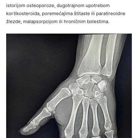
istorijom osteoporoze, dugotrajnom upotrebom
kortikosteroida, poremećajima štitaste ili paratireoidne
žlezde, malapsorpcijom ili hroničnim bolestima.