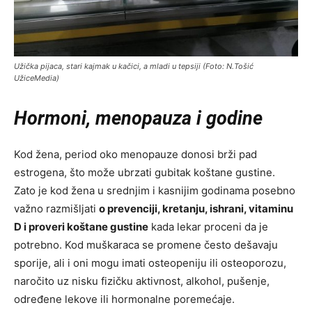
Užička pijaca, stari kajmak u kačici, a mladi u tepsiji (Foto: N.Tošić
UžiceMedia)
Hormoni, menopauza i godine
Kod žena, period oko menopauze donosi brži pad
estrogena, što može ubrzati gubitak koštane gustine.
Zato je kod žena u srednjim i kasnijim godinama posebno
važno razmišljati
o prevenciji, kretanju, ishrani, vitaminu
D i proveri koštane gustine
kada lekar proceni da je
potrebno. Kod muškaraca se promene često dešavaju
sporije, ali i oni mogu imati osteopeniju ili osteoporozu,
naročito uz nisku fizičku aktivnost, alkohol, pušenje,
određene lekove ili hormonalne poremećaje.