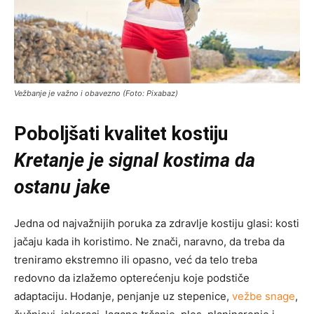
Vežbanje je važno i obavezno (Foto: Pixabaz)
Poboljšati kvalitet kostiju
Kretanje je signal kostima da
ostanu jake
Jedna od najvažnijih poruka za zdravlje kostiju glasi: kosti
jačaju kada ih koristimo. Ne znači, naravno, da treba da
treniramo ekstremno ili opasno, već da telo treba
redovno da izlažemo opterećenju koje podstiče
adaptaciju. Hodanje, penjanje uz stepenice,
vežbe snage
,