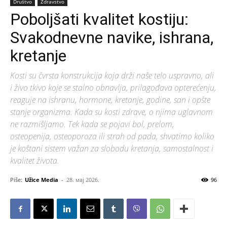
Društvo
Zdravstvo
Poboljšati kvalitet kostiju:
Svakodnevne navike, ishrana,
kretanje
Kosti su čvrsta konstrukcija koja drži naše telo uspravno, ali
i živo tkivo koje se stalno obnavlja, prilagođava opterećenju,
reaguje na ishranu, hormone, kretanje, godine, san i opšte
stanje organizma. Kada su kosti zdrave, o njima uglavnom
ne razmišljamo. Tek kada se pojavi bol, prelom,
osteopenija, osteoporoza ili strah od pada, shvatimo koliko
je koštani sistem važan za slobodu kretanja, samostalnost i
kvalitet života.
Piše:
Užice Media
-
28. мај 2026.
96