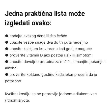
Jedna praktična lista može
izgledati ovako:
● hodajte svakog dana ili što češće
● ubacite vežbe snage dva do tri puta nedeljno
● unosite kalcijum kroz hranu kad god je moguće
● proverite vitamin D ako postoji rizik ili simptomi
● unosite dovoljno proteina za mišiće, smanjite pušenje i
alkohol
● proverite koštanu gustinu kada lekar proceni da je
potrebno
Kvalitet kostiju se ne popravlja jednom odlukom, već
ritmom života.