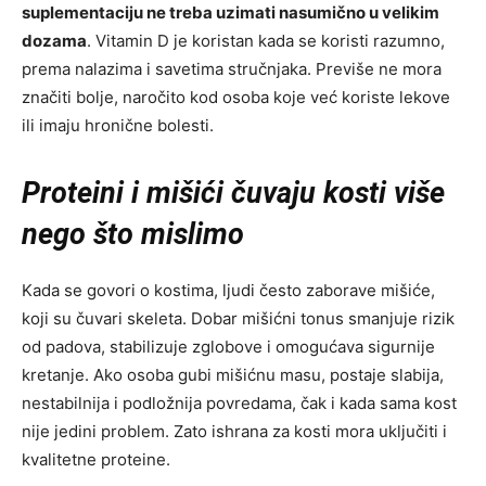
suplementaciju ne treba uzimati nasumično u velikim
dozama
. Vitamin D je koristan kada se koristi razumno,
prema nalazima i savetima stručnjaka. Previše ne mora
značiti bolje, naročito kod osoba koje već koriste lekove
ili imaju hronične bolesti.
Proteini i mišići čuvaju kosti više
nego što mislimo
Kada se govori o kostima, ljudi često zaborave mišiće,
koji su čuvari skeleta. Dobar mišićni tonus smanjuje rizik
od padova, stabilizuje zglobove i omogućava sigurnije
kretanje. Ako osoba gubi mišićnu masu, postaje slabija,
nestabilnija i podložnija povredama, čak i kada sama kost
nije jedini problem. Zato ishrana za kosti mora uključiti i
kvalitetne proteine.