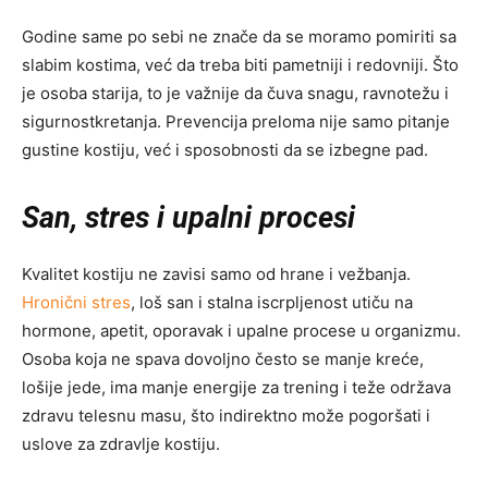
Godine same po sebi ne znače da se moramo pomiriti sa
slabim kostima, već da treba biti pametniji i redovniji. Što
je osoba starija, to je važnije da čuva snagu, ravnotežu i
sigurnostkretanja. Prevencija preloma nije samo pitanje
gustine kostiju, već i sposobnosti da se izbegne pad.
San, stres i upalni procesi
Kvalitet kostiju ne zavisi samo od hrane i vežbanja.
Hronični stres
, loš san i stalna iscrpljenost utiču na
hormone, apetit, oporavak i upalne procese u organizmu.
Osoba koja ne spava dovoljno često se manje kreće,
lošije jede, ima manje energije za trening i teže održava
zdravu telesnu masu, što indirektno može pogoršati i
uslove za zdravlje kostiju.