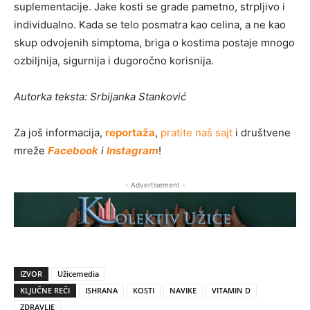
suplementacije. Jake kosti se grade pametno, strpljivo i
individualno. Kada se telo posmatra kao celina, a ne kao
skup odvojenih simptoma, briga o kostima postaje mnogo
ozbiljnija, sigurnija i dugoročno korisnija.
Autorka teksta: Srbijanka Stanković
Za još informacija,
reportaža
,
pratite naš sajt
i društvene
mreže
Facebook
i
Instagram
!
- Advertisement -
IZVOR
Užicemedia
KLJUČNE REČI
ISHRANA
KOSTI
NAVIKE
VITAMIN D
ZDRAVLJE