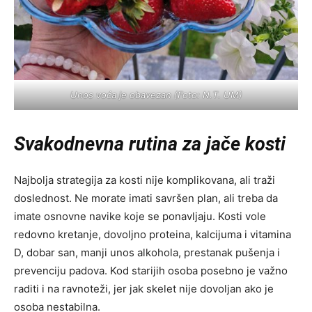
Unos voća je obavezan (Foto: N.T. UM)
Svakodnevna rutina za jače kosti
Najbolja strategija za kosti nije komplikovana, ali traži
doslednost. Ne morate imati savršen plan, ali treba da
imate osnovne navike koje se ponavljaju. Kosti vole
redovno kretanje, dovoljno proteina, kalcijuma i vitamina
D, dobar san, manji unos alkohola, prestanak pušenja i
prevenciju padova. Kod starijih osoba posebno je važno
raditi i na ravnoteži, jer jak skelet nije dovoljan ako je
osoba nestabilna.