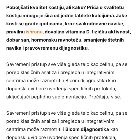
Poboljšati kvalitet kostiju, ali kako? Priča o kvalitetu
kostiju mnogo je šira od jedne tablete kalcijuma. Jake
kosti se grade godinama, kroz svakodnevne navike,
pravilnu
ishranu
, dovoljno vitamina D, fizičku aktivnost,
dobar san, hormonsku ravnotežu, smanjenje štetnih
navika i pravovremenu dijagnostiku.
Savremeni pristup sve više gleda telo kao celinu, pa se
pored klasičnih analiza i pregleda u integrativnim
centrima može razmotriti i Bicom dijagnostika kao
dopunski uvid pre uvođenja specifičnih protokola,
uključujući peptidnu suplementaciju. Pročitajte više.
Savremeni pristup sve više gleda telo kao celinu, pa se
pored klasičnih analiza i pregleda u integrativnim
centrima može razmotriti i
Bicom dijagnostika
kao
dopunski uvid pre uvođenja specifičnih protokola,