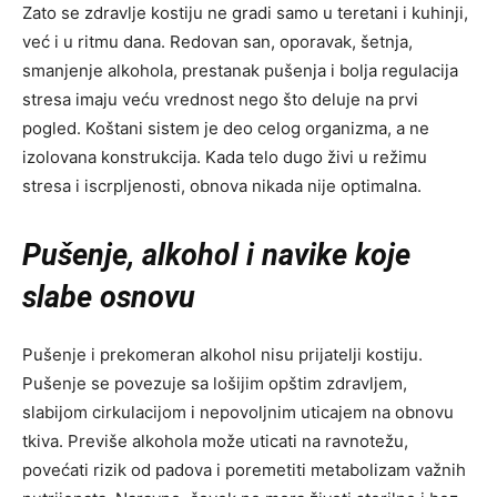
Zato se zdravlje kostiju ne gradi samo u teretani i kuhinji,
već i u ritmu dana. Redovan san, oporavak, šetnja,
smanjenje alkohola, prestanak pušenja i bolja regulacija
stresa imaju veću vrednost nego što deluje na prvi
pogled. Koštani sistem je deo celog organizma, a ne
izolovana konstrukcija. Kada telo dugo živi u režimu
stresa i iscrpljenosti, obnova nikada nije optimalna.
Pušenje, alkohol i navike koje
slabe osnovu
Pušenje i prekomeran alkohol nisu prijatelji kostiju.
Pušenje se povezuje sa lošijim opštim zdravljem,
slabijom cirkulacijom i nepovoljnim uticajem na obnovu
tkiva. Previše alkohola može uticati na ravnotežu,
povećati rizik od padova i poremetiti metabolizam važnih