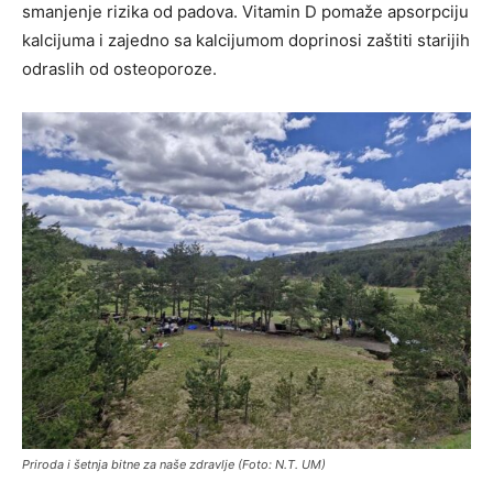
smanjenje rizika od padova. Vitamin D pomaže apsorpciju
kalcijuma i zajedno sa kalcijumom doprinosi zaštiti starijih
odraslih od osteoporoze.
Priroda i šetnja bitne za naše zdravlje (Foto: N.T. UM)