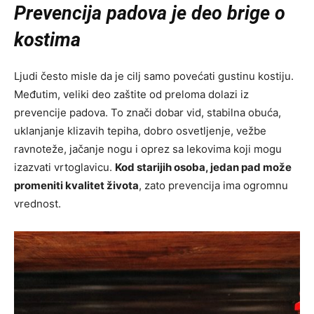
Prevencija padova je deo brige o
kostima
Ljudi često misle da je cilj samo povećati gustinu kostiju.
Međutim, veliki deo zaštite od preloma dolazi iz
prevencije padova. To znači dobar vid, stabilna obuća,
uklanjanje klizavih tepiha, dobro osvetljenje, vežbe
ravnoteže, jačanje nogu i oprez sa lekovima koji mogu
izazvati vrtoglavicu.
Kod starijih osoba, jedan pad može
promeniti kvalitet života
, zato prevencija ima ogromnu
vrednost.