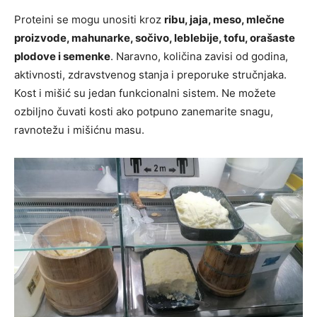
Proteini se mogu unositi kroz
ribu, jaja, meso, mlečne
proizvode, mahunarke, sočivo, leblebije, tofu, orašaste
plodove i semenke
. Naravno, količina zavisi od godina,
aktivnosti, zdravstvenog stanja i preporuke stručnjaka.
Kost i mišić su jedan funkcionalni sistem. Ne možete
ozbiljno čuvati kosti ako potpuno zanemarite snagu,
ravnotežu i mišićnu masu.