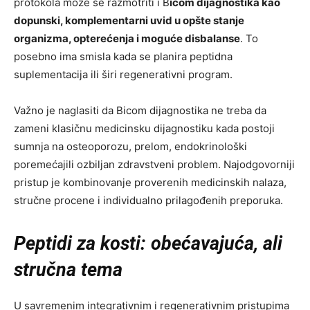
protokola može se razmotriti i B
icom dijagnostika kao
dopunski, komplementarni uvid u opšte stanje
organizma, opterećenja i moguće disbalanse
. To
posebno ima smisla kada se planira peptidna
suplementacija ili širi regenerativni program.
Važno je naglasiti da Bicom dijagnostika ne treba da
zameni klasičnu medicinsku dijagnostiku kada postoji
sumnja na osteoporozu, prelom, endokrinološki
poremećajili ozbiljan zdravstveni problem. Najodgovorniji
pristup je kombinovanje proverenih medicinskih nalaza,
stručne procene i individualno prilagođenih preporuka.
Peptidi za kosti: obećavajuća, ali
stručna tema
U savremenim integrativnim i regenerativnim pristupima