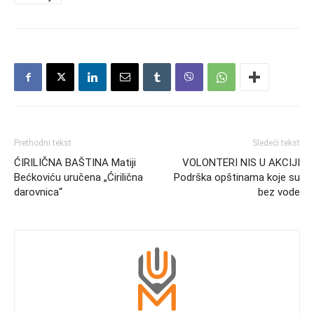
Prethodni tekst
Sledeći tekst
ĆIRILIČNA BAŠTINA Matiji
VOLONTERI NIS U AKCIJI
Bećkoviću uručena „Ćirilična
Podrška opštinama koje su
darovnica“
bez vode