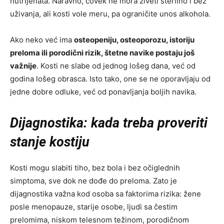
nutrijenata. Naravno, čovek ne mora živeti sterilno i bez
uživanja, ali kosti vole meru, pa ograničite unos alkohola.
Ako neko već ima
osteopeniju, osteoporozu, istoriju
preloma ili porodični rizik, štetne navike postaju još
važnije
. Kosti ne slabe od jednog lošeg dana, već od
godina lošeg obrasca. Isto tako, one se ne oporavljaju od
jedne dobre odluke, već od ponavljanja boljih navika.
Dijagnostika: kada treba proveriti
stanje kostiju
Kosti mogu slabiti tiho, bez bola i bez očiglednih
simptoma, sve dok ne dođe do preloma. Zato je
dijagnostika važna kod osoba sa faktorima rizika: žene
posle menopauze, starije osobe, ljudi sa čestim
prelomima, niskom telesnom težinom, porodičnom