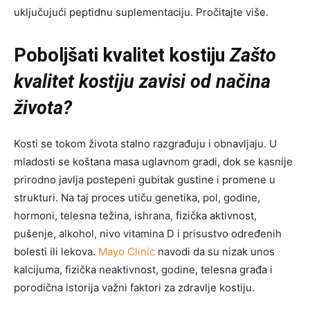
uključujući peptidnu suplementaciju. Pročitajte više.
Poboljšati kvalitet kostiju
Zašto
kvalitet kostiju zavisi od načina
života?
Kosti se tokom života stalno razgrađuju i obnavljaju. U
mladosti se koštana masa uglavnom gradi, dok se kasnije
prirodno javlja postepeni gubitak gustine i promene u
strukturi. Na taj proces utiču genetika, pol, godine,
hormoni, telesna težina, ishrana, fizička aktivnost,
pušenje, alkohol, nivo vitamina D i prisustvo određenih
bolesti ili lekova.
Mayo Clinic
navodi da su nizak unos
kalcijuma, fizička neaktivnost, godine, telesna građa i
porodična istorija važni faktori za zdravlje kostiju.