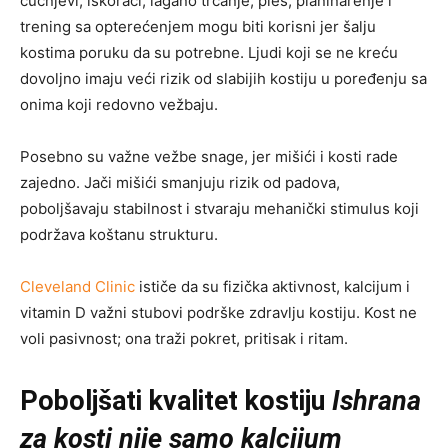
čučnjevi, iskoraci, lagano trčanje, ples, planinarenje i
trening sa opterećenjem mogu biti korisni jer šalju
kostima poruku da su potrebne. Ljudi koji se ne kreću
dovoljno imaju veći rizik od slabijih kostiju u poređenju sa
onima koji redovno vežbaju.
Posebno su važne vežbe snage, jer mišići i kosti rade
zajedno. Jači mišići smanjuju rizik od padova,
poboljšavaju stabilnost i stvaraju mehanički stimulus koji
podržava koštanu strukturu.
Cleveland Clinic
ističe da su fizička aktivnost, kalcijum i
vitamin D važni stubovi podrške zdravlju kostiju. Kost ne
voli pasivnost; ona traži pokret, pritisak i ritam.
Poboljšati kvalitet kostiju
Ishrana
za kosti nije samo kalcijum