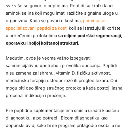
sve više se govori o peptidima. Peptidi su kratki lanci
aminokiselina koji mogu imati različite signalne uloge u
organizmu. Kada se govori o kostima,
pominju se i
specijalizovani peptidi za kosti
koji se istražuju ili koriste
u određenim protokolima
sa ciljem podrške regeneraciji,
oporavku i boljoj koštanoj strukturi
.
Međutim, ovde je veoma važno izbegavati
samoinicijativnu upotrebu i prevelika obećanja. Peptidi
nisu zamena za ishranu, vitamin D, fizičku aktivnost,
medicinsku terapiju osteoporoze ili pregled lekara. Oni
mogu biti deo šireg stručnog protokola kada postoji jasna
procena, indikacija i praćenje.
Pre peptidne suplementacije ima smisla uraditi klasičnu
dijagnostiku, a po potrebi i Bicom dijagnostiku kao
dopunski uvid, kako bi se program prilagodio osobi, a ne