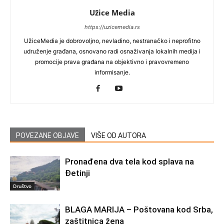
Užice Media
https://uzicemedia.rs
UžiceMedia je dobrovoljno, nevladino, nestranačko i neprofitno
udruženje građana, osnovano radi osnaživanja lokalnih medija i
promocije prava građana na objektivno i pravovremeno
informisanje.
POVEZANE OBJAVE
VIŠE OD AUTORA
Pronađena dva tela kod splava na
Đetinji
Društvo
BLAGA MARIJA – Poštovana kod Srba,
zaštitnica žena