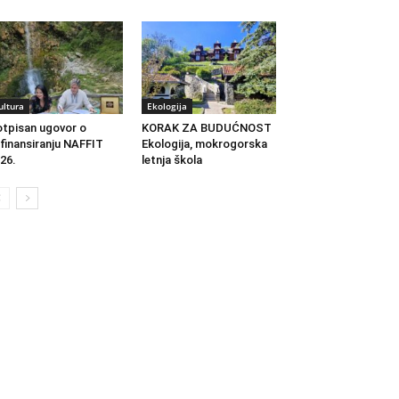
ultura
Ekologija
tpisan ugovor o
KORAK ZA BUDUĆNOST
finansiranju NAFFIT
Ekologija, mokrogorska
26.
letnja škola