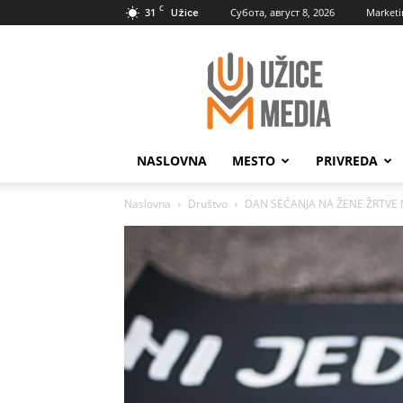
C
31
Субота, август 8, 2026
Marketi
Užice
UžiceMedia
NASLOVNA
MESTO
PRIVREDA
Naslovna
Društvo
DAN SEĆANJA NA ŽENE ŽRTVE NAS