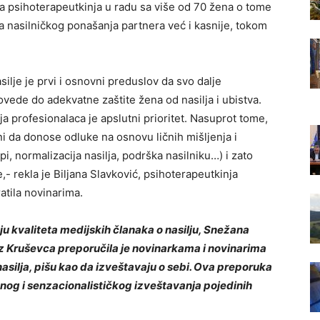
a psihoterapeutkinja u radu sa više od 70 žena o tome
 nasilničkog ponašanja partnera već i kasnije, tokom
silje je prvi i osnovni preduslov da svo dalje
vede do adekvatne zaštite žena od nasilja i ubistva.
a profesionalaca je apslutni prioritet. Nasuprot tome,
i da donose odluke na osnovu ličnih mišljenja i
pi, normalizacija nasilja, podrška nasilniku…) i zato
e,- rekla je Biljana Slavković, psihoterapeutkinja
atila novinarima.
u kvaliteta medijskih članaka o nasilju, Snežana
iz Kruševca preporučila je novinarkama i novinarima
asilja, pišu kao da izveštavaju o sebi. Ova preporuka
nog i senzacionalističkog izveštavanja pojedinih