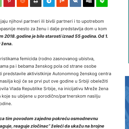
aju njihovi partneri ili bivši partneri i to upotrebom
jopasnije mesto za ženu i dalje predstavlja dom u kom
m 2018. godine je bilo starosti iznad 55 godina. Od 1.
0 žena.
eristikama femicida (rodno zasnovanog ubistva,
cama pa i bebama ženskog pola od strane osobe
ti predstavile aktivistkinje Autonomnog ženskog centra
silja koji će se prvi put ove godine u Srbiji obeležiti
vila Vlada Republike Srbije, na inicijativu Mreže žena
a koje su ubijene u porodično/partnerskom nasilju
godine.
evca tim povodom zajedno pokreću osmodnevnu
uje, reaguje zločinac“ želeći da ukažu na brojne