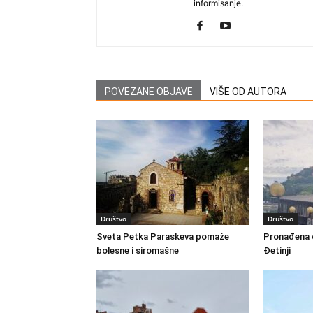
informisanje.
POVEZANE OBJAVE
VIŠE OD AUTORA
Društvo
Društvo
Sveta Petka Paraskeva pomaže
Pronađena d
bolesne i siromašne
Đetinji