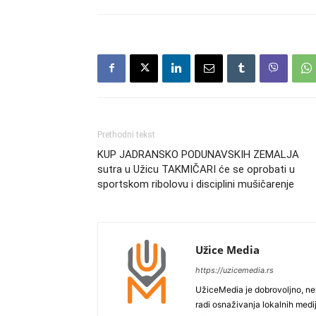
Prethodni tekst
KUP JADRANSKO PODUNAVSKIH ZEMALJA
sutra u Užicu TAKMIČARI će se oprobati u
sportskom ribolovu i disciplini mušičarenje
Užice Media
https://uzicemedia.rs
UžiceMedia je dobrovoljno, ne
radi osnaživanja lokalnih med