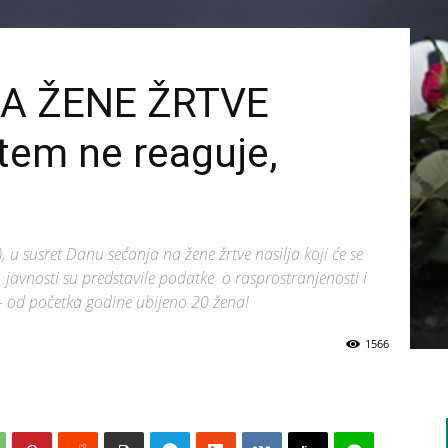
A ŽENE ŽRTVE
tem ne reaguje,
 u susret Danu sećanja na žene žrtve nasilja koji će se
, javnosti su predstavile podatke o rasprostranjenosti i
- od početka godine ubijeno 20 žena!
1566