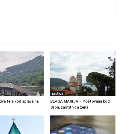
Društvo
va tela kod splava na
BLAGA MARIJA – Poštovana kod
Srba, zaštitnica žena