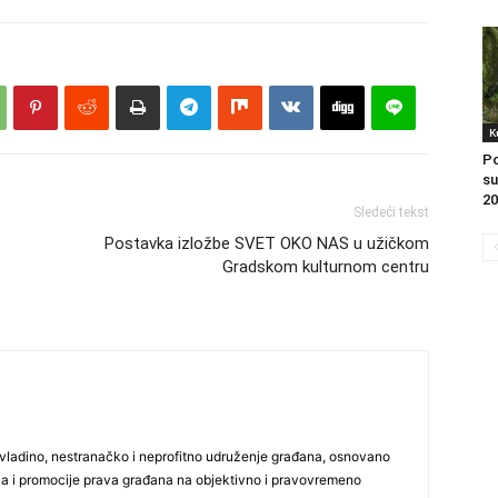
K
Po
su
20
Sledeći tekst
Postavka izložbe SVET OKO NAS u užičkom
Gradskom kulturnom centru
vladino, nestranačko i neprofitno udruženje građana, osnovano
ija i promocije prava građana na objektivno i pravovremeno