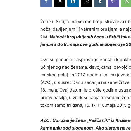
Žene u Srbiji u najvećem broju slučajeva ubij
noža, davljenjem ili vatrenim oružjem, a na
živi.
Najveći broj ubijenih žena u Srbiji toko
januara do 8. maja ove godine ubijeno je 2
Ovo su podaci o rasprostranjenosti i karakt
učinjenog nad ženama, devojkama, devojči
muškog pola) za 2017. godinu koji su javnos
(AŽC), u susret Danu sećanja na žene žrtve na
18. maja. Ovaj datum je prošle godine ustano
protiv nasilja, u znak sećanja na sedam žen
tokom samo tri dana, 16. 17. i 18.maja 2015.
AŽC i Udruženje žena „Peščanik“ iz Kruš
kampanju pod sloganom „Ako sistem ne reag