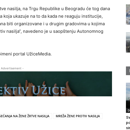
ve nasilja, na Trgu Republike u Beogradu će tog dana
ja koja ukazuje na to da kada ne reaguju institucije,
dana biti organizovane i u drugim gradovima u kojima
otiv nasilja“, navedeno je u saopštenju Autonomnog
imeni portal UžiceMedia.
 Advertisement -
D
SEĆANJA NA ŽENE ŽRTVE NASILJA
MREŽA ŽENE PROTIV NASILJA
Sv
po
si