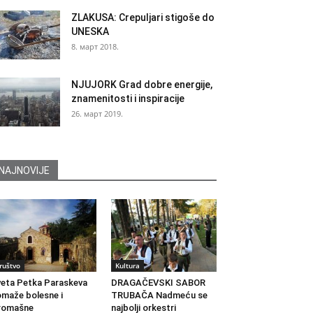
ZLAKUSA: Crepuljari stigoše do
UNESKA
8. март 2018.
NJUJORK Grad dobre energije,
znamenitosti i inspiracije
26. март 2019.
NAJNOVIJE
ruštvo
Kultura
eta Petka Paraskeva
DRAGAČEVSKI SABOR
maže bolesne i
TRUBAČA Nadmeću se
romašne
najbolji orkestri