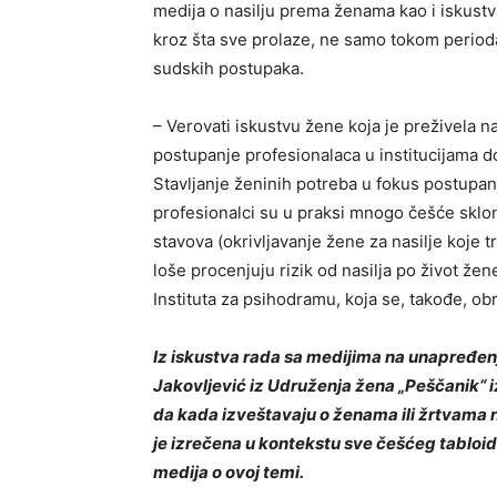
medija o nasilju prema ženama kao i iskustv
kroz šta sve prolaze, ne samo tokom perioda
sudskih postupaka.
– Verovati iskustvu žene koja je preživela na
postupanje profesionalaca u institucijama do
Stavljanje ženinih potreba u fokus postupanj
profesionalci su u praksi mnogo češće sklon
stavova (okrivljavanje žene za nasilje koje tr
loše procenjuju rizik od nasilja po život žen
Instituta za psihodramu, koja se, takođe, obr
Iz iskustva rada sa medijima na unapređenj
Jakovljević iz Udruženja žena „Peščanik“ 
da kada izveštavaju o ženama ili žrtvama n
je izrečena u kontekstu sve češćeg tabloid
medija o ovoj temi.