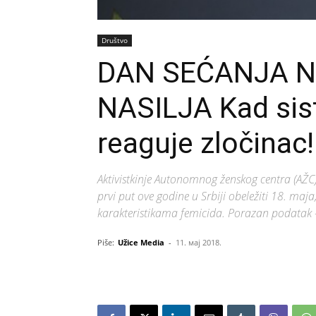
Društvo
DAN SEĆANJA N
NASILJA Kad sis
reaguje zločinac!
Aktivistkinje Autonomnog ženskog centra (AŽC),
prvi put ove godine u Srbiji obeležiti 18. maja
karakteristikama femicida. Porazan podatak 
Piše:
Užice Media
-
11. мај 2018.