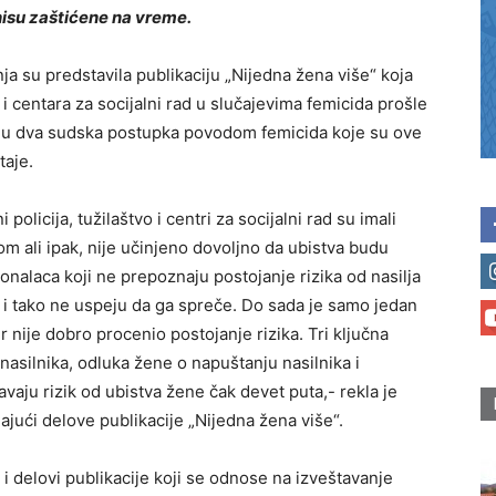
isu zaštićene na vreme.
a su predstavila publikaciju „Nijedna žena više“ koja
a i centara za socijalni rad u slučajevima femicida prošle
ja u dva sudska postupka povodom femicida koje su ove
taje.
policija, tužilaštvo i centri za socijalni rad su imali
om ali ipak, nije učinjeno dovoljno da ubistva budu
nalaca koji ne prepoznaju postojanje rizika od nasilja
e i tako ne uspeju da ga spreče. Do sada je samo jedan
 nije dobro procenio postojanje rizika. Tri ključna
 nasilnika, odluka žene o napuštanju nasilnika i
avaju rizik od ubistva žene čak devet puta,- rekla je
jući delove publikacije „Nijedna žena više“.
 i delovi publikacije koji se odnose na izveštavanje