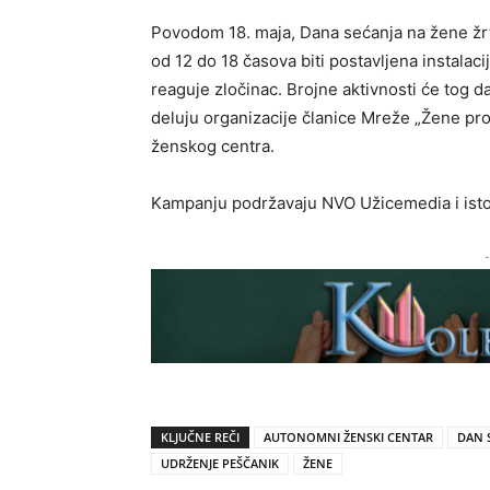
Povodom 18. maja, Dana sećanja na žene žrt
od 12 do 18 časova biti postavljena instalaci
reaguje zločinac. Brojne aktivnosti će tog 
deluju organizacije članice Mreže „Žene pr
ženskog centra.
Kampanju podržavaju NVO Užicemedia i isto
-
KLJUČNE REČI
AUTONOMNI ŽENSKI CENTAR
DAN 
UDRŽENJE PEŠČANIK
ŽENE