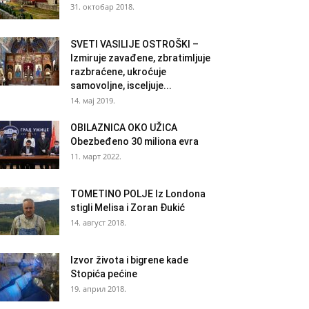
31. октобар 2018.
SVETI VASILIJE OSTROŠKI –
Izmiruje zavađene, zbratimljuje
razbraćene, ukroćuje
samovoljne, isceljuje...
14. мај 2019.
OBILAZNICA OKO UŽICA
Obezbeđeno 30 miliona evra
11. март 2022.
TOMETINO POLJE Iz Londona
stigli Melisa i Zoran Đukić
14. август 2018.
Izvor života i bigrene kade
Stopića pećine
19. април 2018.