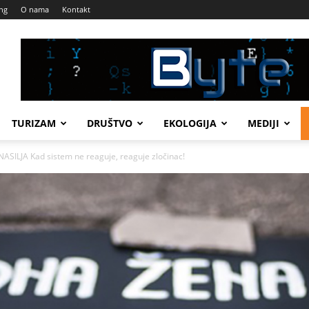
ng
O nama
Kontakt
TURIZAM
DRUŠTVO
EKOLOGIJA
MEDIJI
ILJA Kad sistem ne reaguje, reaguje zločinac!