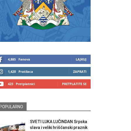
4,885
Fanova
LAJKUJ
1,420
Pratilaca
ZAPRATI
423
Pretplatnici
PRETPLATITE SE
POPULARNO
SVETI LUKA LUČINDAN Srpska
slava i veliki hrišćanski praznik