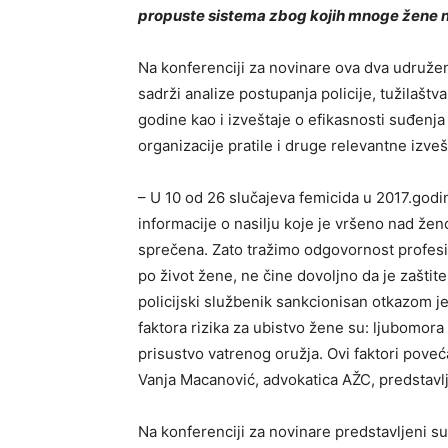
propuste sistema zbog kojih mnoge žene n
Na konferenciji za novinare ova dva udruženj
sadrži analize postupanja policije, tužilaštv
godine kao i izveštaje o efikasnosti suđen
organizacije pratile i druge relevantne izveš
– U 10 od 26 slučajeva femicida u 2017.godini 
informacije o nasilju koje je vršeno nad žen
sprečena. Zato tražimo odgovornost profesio
po život žene, ne čine dovoljno da je zaštit
policijski službenik sankcionisan otkazom jer
faktora rizika za ubistvo žene su: ljubomora
prisustvo vatrenog oružja. Ovi faktori poveć
Vanja Macanović, advokatica AŽC, predstavlja
Na konferenciji za novinare predstavljeni su