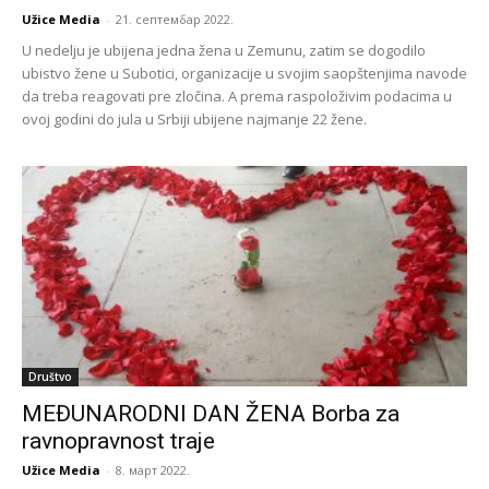
Užice Media
-
21. септембар 2022.
U nedelju je ubijena jedna žena u Zemunu, zatim se dogodilo
ubistvo žene u Subotici, organizacije u svojim saopštenjima navode
da treba reagovati pre zločina. A prema raspoloživim podacima u
ovoj godini do jula u Srbiji ubijene najmanje 22 žene.
Društvo
MEĐUNARODNI DAN ŽENA Borba za
ravnopravnost traje
Užice Media
-
8. март 2022.