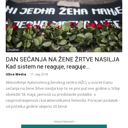
Društvo
DAN SEĆANJA NA ŽENE ŽRTVE NASILJA
Kad sistem ne reaguje, reaguje...
Užice Media
-
11. мај 2018.
Aktivistkinje Autonomnog ženskog centra (AŽC), u susret Danu
sećanja na žene žrtve nasilja koji će se prvi put ove godine u Srbiji
obeležiti 18. maja, javnosti su predstavile podatke o
rasprostranjenosti i karakteristikama femicida. Porazan podatak -
od početka godine ubijeno 20 žena!
- Advertisement -