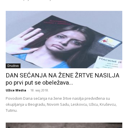
Društvo
DAN SEĆANJA NA ŽENE ŽRTVE NASILJA
po prvi put se obeležava...
Užice Media
-
18. мај 2018.
Povodom Dana sećanja na žene žrtve nasilja predviđena su
okupljanja u Beogradu, Novom Sadu, Leskovcu, Užicu, Kruševcu,
Tutinu.