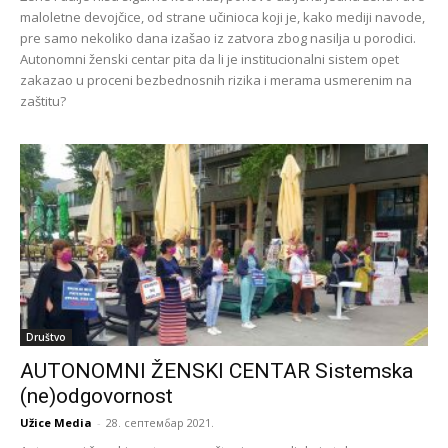
maloletne devojčice, od strane učinioca koji je, kako mediji navode,
pre samo nekoliko dana izašao iz zatvora zbog nasilja u porodici.
Autonomni ženski centar pita da li je institucionalni sistem opet
zakazao u proceni bezbednosnih rizika i merama usmerenim na
zaštitu?
Društvo
AUTONOMNI ŽENSKI CENTAR Sistemska
(ne)odgovornost
Užice Media
-
28. септембар 2021.