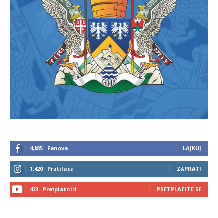
4,885
Fanova
LAJKUJ
1,420
Pratilaca
ZAPRATI
423
Pretplatnici
PRETPLATITE SE