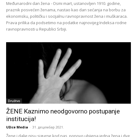
Međunarodni dan žena - Osmi mart, ustanovljen 1910. godine,
praznik posvećen ženama, nastao kao dan sećanja na borbu za
ekonomsku, političku i socijalnu ravnopravnost žena i muškaraca.
Prava prilika da podsetimo na podatke najnovijeg Indeksa rodne
ravnopravnosti u Republici Srbiji.
Društvo
ŽENE Kaznimo neodgovorno postupanje
institucija!
Užice Media
-
31. децембар 2021.
Žene i dalje nisu sigurne kod nas, ponovo ubijena jedna žena i dve