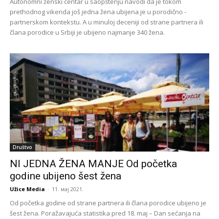
Autonomni ženski centar u saopštenju navodi da je tokom
prethodnog vikenda još jedna žena ubijena je u porodično -
partnerskom kontekstu. A u minuloj deceniji od strane partnera ili
člana porodice u Srbiji je ubijeno najmanje 340 žena.
Društvo
NI JEDNA ŽENA MANJE Od početka
godine ubijeno šest žena
Užice Media
-
11. мај 2021.
Od početka godine od strane partnera ili člana porodice ubijeno je
šest žena. Poražavajuća statistika pred 18. maj – Dan sećanja na