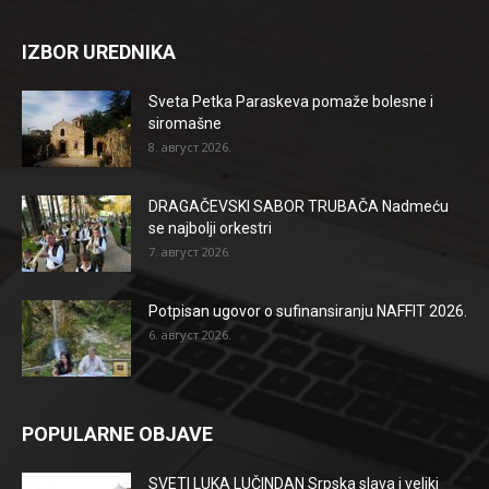
IZBOR UREDNIKA
Sveta Petka Paraskeva pomaže bolesne i
siromašne
8. август 2026.
DRAGAČEVSKI SABOR TRUBAČA Nadmeću
se najbolji orkestri
7. август 2026.
Potpisan ugovor o sufinansiranju NAFFIT 2026.
6. август 2026.
POPULARNE OBJAVE
SVETI LUKA LUČINDAN Srpska slava i veliki