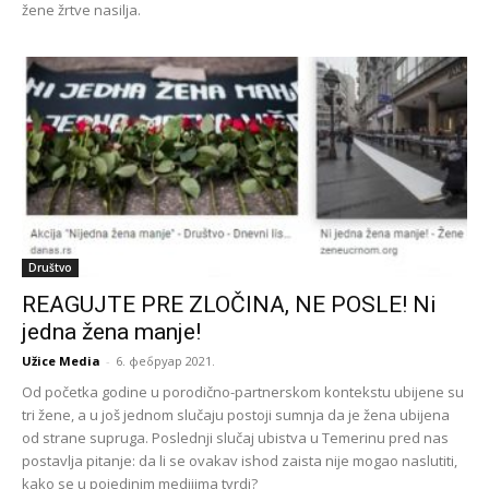
žene žrtve nasilja.
Društvo
REAGUJTE PRE ZLOČINA, NE POSLE! Ni
jedna žena manje!
Užice Media
-
6. фебруар 2021.
Od početka godine u porodično-partnerskom kontekstu ubijene su
tri žene, a u još jednom slučaju postoji sumnja da je žena ubijena
od strane supruga. Poslednji slučaj ubistva u Temerinu pred nas
postavlja pitanje: da li se ovakav ishod zaista nije mogao naslutiti,
kako se u pojedinim medijima tvrdi?