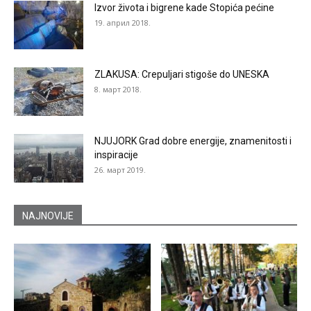
Izvor života i bigrene kade Stopića pećine
19. април 2018.
ZLAKUSA: Crepuljari stigoše do UNESKA
8. март 2018.
NJUJORK Grad dobre energije, znamenitosti i
inspiracije
26. март 2019.
NAJNOVIJE