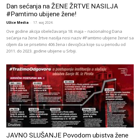
Dan sećanja na ŽENE ŽRTVE NASILJA
#Pamtimo ubijene žene!
Užice Media
-
17. мај 2024.
Ove godine akcija obeležavanja 18. maja – nacionalnog Dana
sećanja na žene žrtve nasilja nosi naziv #Pamtimo ubijene žene! sa
ciljem da se prisetimo 406 žena i devojčica koje su u periodu od
2011. do 2023. godine ubijene u Srbiji.
Društvo
JAVNO SLUŠANJE Povodom ubistva žene