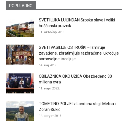
POPULARNO
SVETI LUKA LUČINDAN Srpska slava i veliki
hrišćanski praznik
31. октобар 2018.
SVETI VASILIJE OSTROŠKI – Izmiruje
zavađene, zbratimljuje razbraćene, ukroćuje
samovoljne, isceljuje...
14. мај 2019.
OBILAZNICA OKO UŽICA Obezbeđeno 30
miliona evra
11. март 2022.
TOMETINO POLJE Iz Londona stigli Melisa i
Zoran Đukić
14. август 2018.