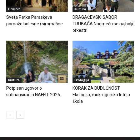
Društvo
Kultura
Sveta Petka Paraskeva
DRAGAČEVSKI SABOR
pomaže bolesne i siromašne
TRUBAČA Nadmeću se najbolji
orkestri
Kultura
Ekologija
Potpisan ugovor o
KORAK ZA BUDUĆNOST
sufinansiranju NAFFIT 2026.
Ekologija, mokrogorska letnja
škola