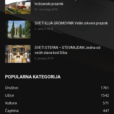
hrišćanski praznik
31. октобар 2018.
SVETI ILIJA GROMOVNIK Veliki crkveni praznik
2. август 2018.
SVETI STEFAN – STEVANJDAN Jedna od
većih slava kod Srba
9. јануар 2019.
POPULARNA KATEGORIJA
Društvo
1761
Užice
1542
Kultura
571
Čajetina
447