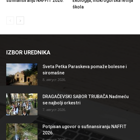
sufinansiranju NAFFIT 2026.
Ekologija, mokrogorska letnja
škola
IZBOR UREDNIKA
Sveta Petka Paraskeva pomaže bolesne i
siromašne
8. август 2026.
DRAGAČEVSKI SABOR TRUBAČA Nadmeću
se najbolji orkestri
7. август 2026.
Potpisan ugovor o sufinansiranju NAFFIT
2026.
6. август 2026.