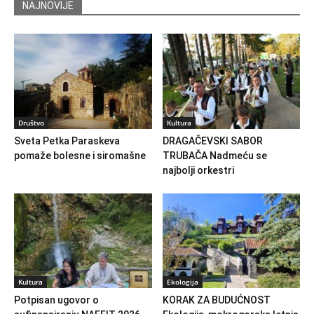
NAJNOVIJE
Društvo
Kultura
Sveta Petka Paraskeva
DRAGAČEVSKI SABOR
pomaže bolesne i siromašne
TRUBAČA Nadmeću se
najbolji orkestri
Kultura
Ekologija
Potpisan ugovor o
KORAK ZA BUDUĆNOST