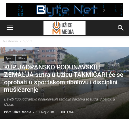
Naslovna
Sport
Sport
Užice
KUP JADRANSKO PODUNAVSKIH
ZEMALJA sutra u Užicu TAKMIČARI će se
oprobati u sportskom ribolovu i disciplini
mušičarenje
Deveti Kup jadransko podunavskih zemalja održava se sutra, u petak, u
Užicu.
Piše:
Užice Media
-
10. мај 2018.
1364