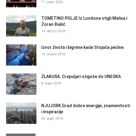
11. март 2022.
TOMETINO POLJE Iz Londona stigli Melisa i
Zoran Đukić
14. август 2018.
Izvor života i bigrene kade Stopića pećine
19. април 2018.
ZLAKUSA: Crepuljari stigoše do UNESKA
8. март 2018.
NJUJORK Grad dobre energije, znamenitosti
i inspiracije
26. март 2019.