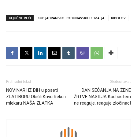
KLJUČNE REČI
KUP JADRANSKO PODUNAVSKIH ZEMALJA
RIBOLOV
Prethodni tekst
Sledeći tekst
NOVINARI IZ BIH u poseti
DAN SEĆANJA NA ŽENE
ZLATIBORU Obišli Krivu Reku i
ŽRTVE NASILJA Kad sistem
mlekaru NAŠA ZLATKA
ne reaguje, reaguje zločinac!