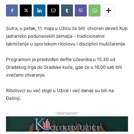
Sutra, u petak, 11. maja u Užicu će biti otvoren deveti Kup
jadransko podunavskih zemalja – tradicionalno
takmičenje u sportskom ribolovu i disciplini mušičarenje.
Programom je predviđen defile učesnika u 15.30 od
Gradskog trga do Gradske kuće, gde će u 16.00 sati biti
svečano otvaranje.
Ribolovci su već stigli u Užice i već danas su bili na
Đetinji.
- Advertisement -