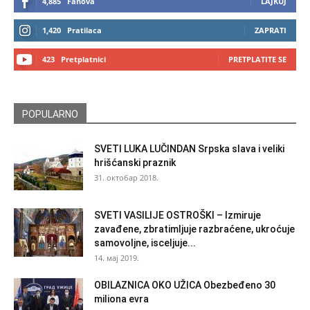
4,885
Fanova
LAJKUJ
1,420
Pratilaca
ZAPRATI
423
Pretplatnici
PRETPLATITE SE
POPULARNO
SVETI LUKA LUČINDAN Srpska slava i veliki
hrišćanski praznik
31. октобар 2018.
SVETI VASILIJE OSTROŠKI – Izmiruje
zavađene, zbratimljuje razbraćene, ukroćuje
samovoljne, isceljuje...
14. мај 2019.
OBILAZNICA OKO UŽICA Obezbeđeno 30
miliona evra