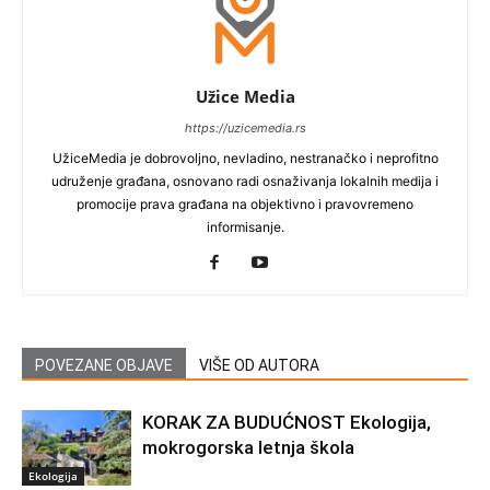
Užice Media
https://uzicemedia.rs
UžiceMedia je dobrovoljno, nevladino, nestranačko i neprofitno
udruženje građana, osnovano radi osnaživanja lokalnih medija i
promocije prava građana na objektivno i pravovremeno
informisanje.
POVEZANE OBJAVE
VIŠE OD AUTORA
KORAK ZA BUDUĆNOST Ekologija,
mokrogorska letnja škola
Ekologija