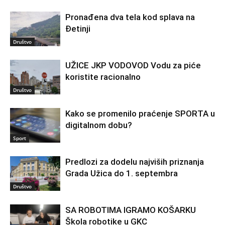
Pronađena dva tela kod splava na
Đetinji
Društvo
UŽICE JKP VODOVOD Vodu za piće
koristite racionalno
Društvo
Kako se promenilo praćenje SPORTA u
digitalnom dobu?
Sport
Predlozi za dodelu najviših priznanja
Grada Užica do 1. septembra
Društvo
SA ROBOTIMA IGRAMO KOŠARKU
Škola robotike u GKC