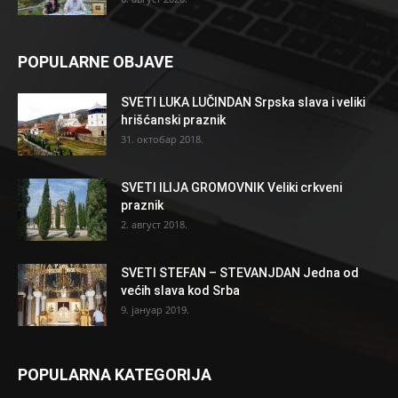
POPULARNE OBJAVE
SVETI LUKA LUČINDAN Srpska slava i veliki
hrišćanski praznik
31. октобар 2018.
SVETI ILIJA GROMOVNIK Veliki crkveni
praznik
2. август 2018.
SVETI STEFAN – STEVANJDAN Jedna od
većih slava kod Srba
9. јануар 2019.
POPULARNA KATEGORIJA