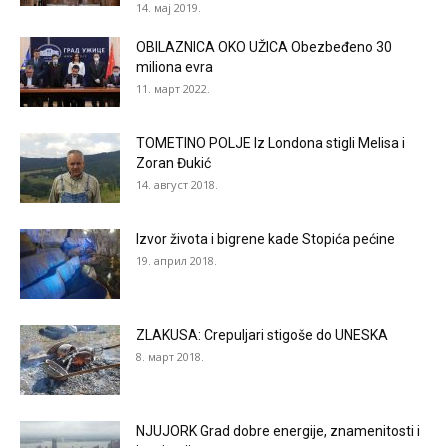
14. мај 2019.
OBILAZNICA OKO UŽICA Obezbeđeno 30
miliona evra
11. март 2022.
TOMETINO POLJE Iz Londona stigli Melisa i
Zoran Đukić
14. август 2018.
Izvor života i bigrene kade Stopića pećine
19. април 2018.
ZLAKUSA: Crepuljari stigoše do UNESKA
8. март 2018.
NJUJORK Grad dobre energije, znamenitosti i