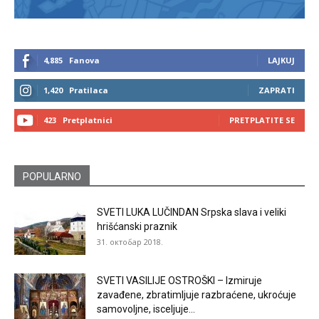
4,885
Fanova
LAJKUJ
1,420
Pratilaca
ZAPRATI
423
Pretplatnici
PRETPLATITE SE
POPULARNO
SVETI LUKA LUČINDAN Srpska slava i veliki
hrišćanski praznik
31. октобар 2018.
SVETI VASILIJE OSTROŠKI – Izmiruje
zavađene, zbratimljuje razbraćene, ukroćuje
samovoljne, isceljuje...