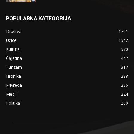
POPULARNA KATEGORIJA
Društvo
1761
Užice
1542
Kultura
570
Čajetina
447
Turizam
317
Hronika
288
Privreda
236
Mediji
224
Politika
200