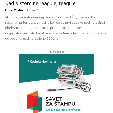
Kad sistem ne reaguje, reaguje...
Užice Media
-
11. мај 2018.
Aktivistkinje Autonomnog ženskog centra (AŽC), u susret Danu
sećanja na žene žrtve nasilja koji će se prvi put ove godine u Srbiji
obeležiti 18. maja, javnosti su predstavile podatke o
rasprostranjenosti i karakteristikama femicida. Porazan podatak -
od početka godine ubijeno 20 žena!
- Advertisement -