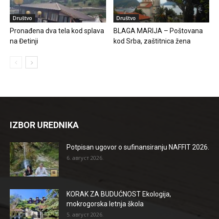
Društvo
Društvo
Pronađena dva tela kod splava
BLAGA MARIJA – Poštovana
na Đetinji
kod Srba, zaštitnica žena
IZBOR UREDNIKA
Potpisan ugovor o sufinansiranju NAFFIT 2026.
6. август 2026.
KORAK ZA BUDUĆNOST Ekologija,
mokrogorska letnja škola
5. август 2026.