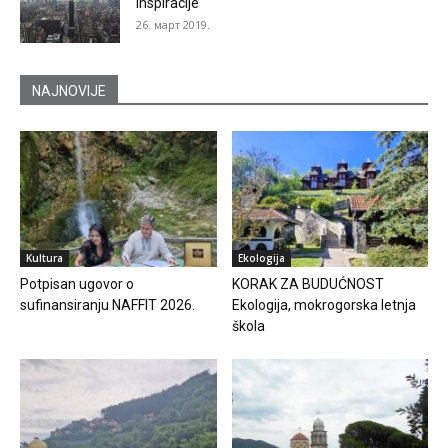
inspiracije
26. март 2019.
NAJNOVIJE
Kultura
Ekologija
Potpisan ugovor o
KORAK ZA BUDUĆNOST
sufinansiranju NAFFIT 2026.
Ekologija, mokrogorska letnja
škola