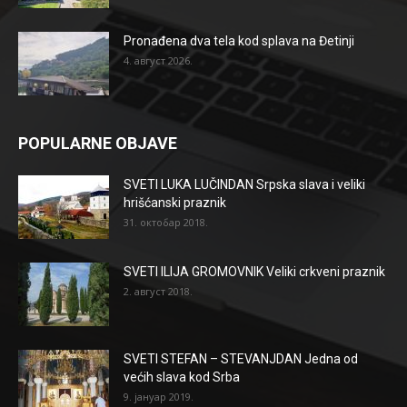
Pronađena dva tela kod splava na Đetinji
4. август 2026.
POPULARNE OBJAVE
SVETI LUKA LUČINDAN Srpska slava i veliki
hrišćanski praznik
31. октобар 2018.
SVETI ILIJA GROMOVNIK Veliki crkveni praznik
2. август 2018.
SVETI STEFAN – STEVANJDAN Jedna od
većih slava kod Srba
9. јануар 2019.