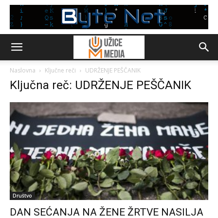
Naslovna
Ključne reči
UDRŽENJE PEŠČANIK
Ključna reč: UDRŽENJE PEŠČANIK
Društvo
DAN SEĆANJA NA ŽENE ŽRTVE NASILJA