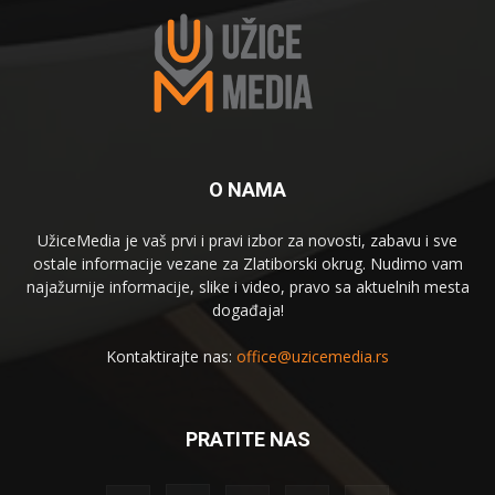
O NAMA
UžiceMedia je vaš prvi i pravi izbor za novosti, zabavu i sve
ostale informacije vezane za Zlatiborski okrug. Nudimo vam
najažurnije informacije, slike i video, pravo sa aktuelnih mesta
događaja!
Kontaktirajte nas:
office@uzicemedia.rs
PRATITE NAS