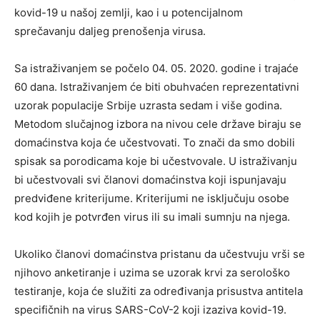
kovid-19 u našoj zemlji, kao i u potencijalnom
sprečavanju daljeg prenošenja virusa.
Sa istraživanjem se počelo 04. 05. 2020. godine i trajaće
60 dana. Istraživanjem će biti obuhvaćen reprezentativni
uzorak populacije Srbije uzrasta sedam i više godina.
Metodom slučajnog izbora na nivou cele države biraju se
domaćinstva koja će učestvovati. To znači da smo dobili
spisak sa porodicama koje bi učestvovale. U istraživanju
bi učestvovali svi članovi domaćinstva koji ispunjavaju
predviđene kriterijume. Kriterijumi ne isključuju osobe
kod kojih je potvrđen virus ili su imali sumnju na njega.
Ukoliko članovi domaćinstva pristanu da učestvuju vrši se
njihovo anketiranje i uzima se uzorak krvi za serološko
testiranje, koja će služiti za određivanja prisustva antitela
specifičnih na virus SARS-CoV-2 koji izaziva kovid-19.