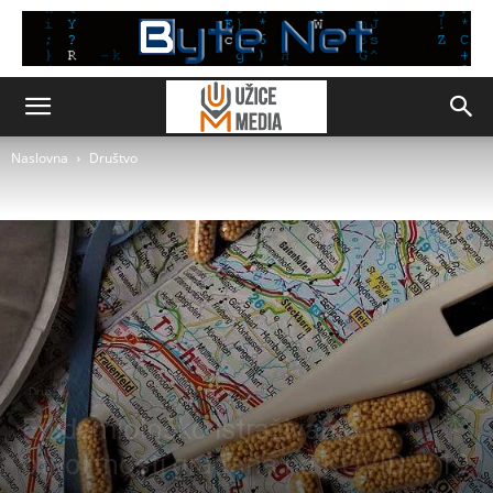
Naslovna
Društvo
Društvo
Epidemiološko istraživanje o
otportnosti građana na KOVID – 19