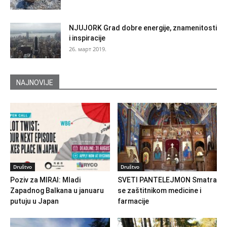
NJUJORK Grad dobre energije, znamenitosti
i inspiracije
26. март 2019.
NAJNOVIJE
Društvo
Društvo
Poziv za MIRAI: Mladi
SVETI PANTELEJMON Smatra
Zapadnog Balkana u januaru
se zaštitnikom medicine i
putuju u Japan
farmacije