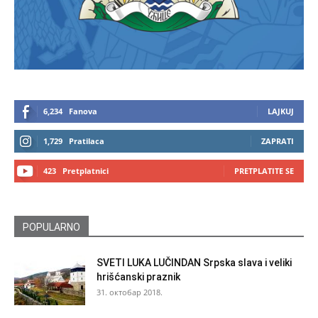
6,234
Fanova
LAJKUJ
1,729
Pratilaca
ZAPRATI
423
Pretplatnici
PRETPLATITE SE
POPULARNO
SVETI LUKA LUČINDAN Srpska slava i veliki
hrišćanski praznik
31. октобар 2018.