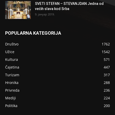
SVETI STEFAN – STEVANJDAN Jedna od
većih slava kod Srba
9. јануар 2019.
POPULARNA KATEGORIJA
Društvo
1762
Užice
1542
Kultura
571
Čajetina
447
Turizam
317
Hronika
288
Privreda
236
Mediji
224
Politika
200