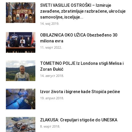
SVETI VASILIJE OSTROŠKI – Izmiruje
zavađene, zbratimljuje razbraćene, ukroćuje
samovoljne, isceljuje...
14. мај 2019.
OBILAZNICA OKO UŽICA Obezbeđeno 30
miliona evra
11. март 2022.
TOMETINO POLJE Iz Londona stigli Melisa i
Zoran Đukić
14. август 2018.
Izvor života i bigrene kade Stopića pećine
19. април 2018.
ZLAKUSA: Crepuljari stigoše do UNESKA
8. март 2018.