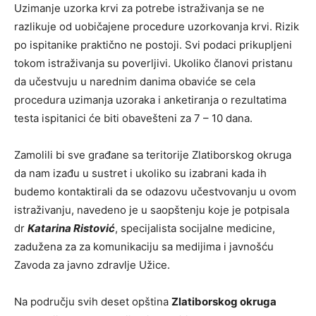
Uzimanje uzorka krvi za potrebe istraživanja se ne
razlikuje od uobičajene procedure uzorkovanja krvi. Rizik
po ispitanike praktično ne postoji. Svi podaci prikupljeni
tokom istraživanja su poverljivi. Ukoliko članovi pristanu
da učestvuju u narednim danima obaviće se cela
procedura uzimanja uzoraka i anketiranja o rezultatima
testa ispitanici će biti obavešteni za 7 – 10 dana.
Zamolili bi sve građane sa teritorije Zlatiborskog okruga
da nam izađu u sustret i ukoliko su izabrani kada ih
budemo kontaktirali da se odazovu učestvovanju u ovom
istraživanju, navedeno je u saopštenju koje je potpisala
dr
Katarina Ristović
, specijalista socijalne medicine,
zadužena za za komunikaciju sa medijima i javnošću
Zavoda za javno zdravlje Užice.
Na području svih deset opština
Zlatiborskog okruga