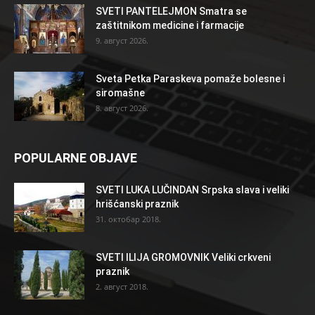
SVETI PANTELEJMON Smatra se
zaštitnikom medicine i farmacije
9. август 2026.
Sveta Petka Paraskeva pomaže bolesne i
siromašne
8. август 2026.
POPULARNE OBJAVE
SVETI LUKA LUČINDAN Srpska slava i veliki
hrišćanski praznik
31. октобар 2018.
SVETI ILIJA GROMOVNIK Veliki crkveni
praznik
2. август 2018.