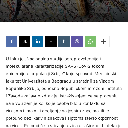
Najvažnija vest, danas nema pozitivnih na teritoriji Zlatiborskog okruga. U
toku istraživanje o otpornosi građana na COVID 19. U poslednja 24 časa u
Srbiji je od koronavirusa preminula još jedna osoba, čime je ukupan broj
žrtava povećan na 235.
Piše:
Užice Media
-
20. мај 2020.
547
U toku je „Nacionalna studija seroprevalencije i
molekularane karakterizacije SARS-CoV-2 tokom
epidemije u populaciji Srbije“ koju sprovodi Medicinski
fakultet Univerziteta u Beogradu u saradnji sa Vladom
Republike Srbije, odnosno Republičkom mrežom Instituta
i Zavoda za javno zdravlje. Istraživanjem će se proceniti
na nivou zemlje koliko je osoba bilo u kontaktu sa
virusom i imalo ili oboljenje sa jasnim znacima, ili je
potpuno bez ikakvih znakova i siptoma steklo otpornost
na virus. Pomoći će u sticanju uvida u raširenost infekcije