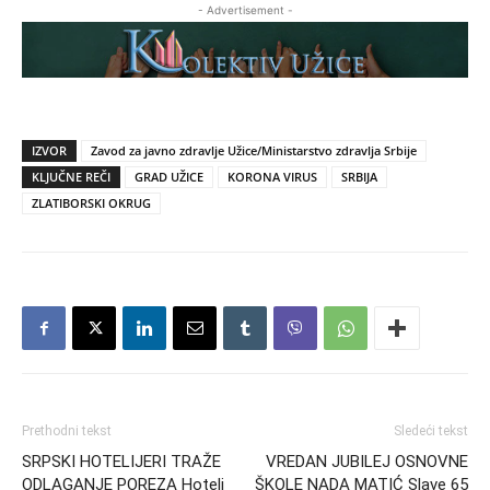
- Advertisement -
IZVOR
Zavod za javno zdravlje Užice/Ministarstvo zdravlja Srbije
KLJUČNE REČI
GRAD UŽICE
KORONA VIRUS
SRBIJA
ZLATIBORSKI OKRUG
Prethodni tekst
Sledeći tekst
SRPSKI HOTELIJERI TRAŽE
VREDAN JUBILEJ OSNOVNE
ODLAGANJE POREZA Hoteli
ŠKOLE NADA MATIĆ Slave 65