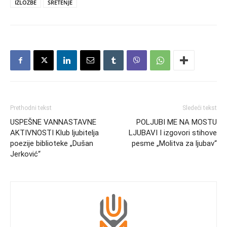
IZLOŽBE
SRETENJE
Prethodni tekst
Sledeći tekst
USPEŠNE VANNASTAVNE
POLJUBI ME NA MOSTU
AKTIVNOSTI Klub ljubitelja
LJUBAVI I izgovori stihove
poezije biblioteke „Dušan
pesme „Molitva za ljubav“
Jerković“