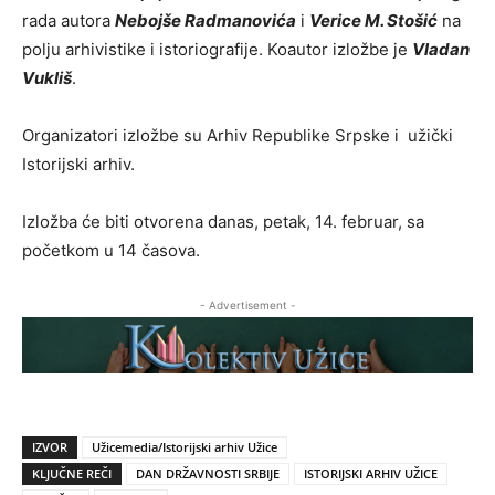
rada autora
Nebojše Radmanovića
i
Verice M. Stošić
na
polju arhivistike i istoriografije. Koautor izložbe je
Vladan
Vukliš
.
Organizatori izložbe su Arhiv Republike Srpske i užički
Istorijski arhiv.
Izložba će biti otvorena danas, petak, 14. februar, sa
početkom u 14 časova.
- Advertisement -
IZVOR
Užicemedia/Istorijski arhiv Užice
KLJUČNE REČI
DAN DRŽAVNOSTI SRBIJE
ISTORIJSKI ARHIV UŽICE