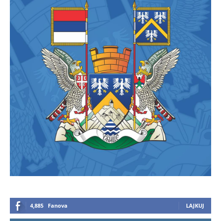
4,885
Fanova
LAJKUJ