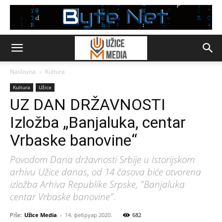
Naslovna
Kultura
Kultura
Užice
UZ DAN DRŽAVNOSTI
Izložba „Banjaluka, centar
Vrbaske banovine“
Povodom Dana državnosti Srbije u Istorijskom
arhivu Užice danas, od 14 časova biće otvorena
izložba Arhiva Republike Srpske, "Banjaluka
centar Vrbaske banovine".
Piše:
Užice Media
-
14. фебруар 2020.
682