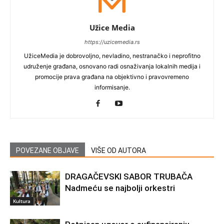
Užice Media
https://uzicemedia.rs
UžiceMedia je dobrovoljno, nevladino, nestranačko i neprofitno
udruženje građana, osnovano radi osnaživanja lokalnih medija i
promocije prava građana na objektivno i pravovremeno
informisanje.
POVEZANE OBJAVE
VIŠE OD AUTORA
DRAGAČEVSKI SABOR TRUBAČA
Nadmeću se najbolji orkestri
Kultura