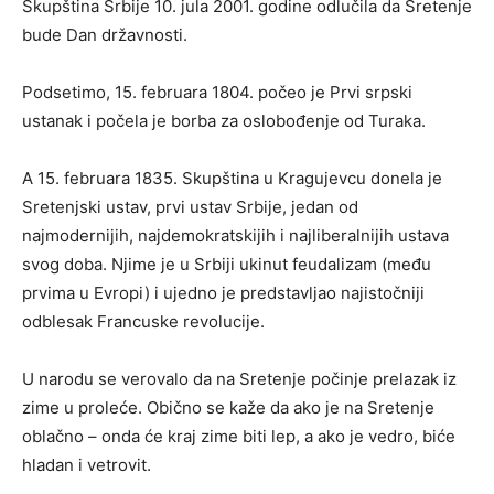
Skupština Srbije 10. jula 2001. godine odlučila da Sretenje
bude Dan državnosti.
Podsetimo, 15. februara 1804. počeo je Prvi srpski
ustanak i počela je borba za oslobođenje od Turaka.
A 15. februara 1835. Skupština u Kragujevcu donela je
Sretenjski ustav, prvi ustav Srbije, jedan od
najmodernijih, najdemokratskijih i najliberalnijih ustava
svog doba. Njime je u Srbiji ukinut feudalizam (među
prvima u Evropi) i ujedno je predstavljao najistočniji
odblesak Francuske revolucije.
U narodu se verovalo da na Sretenje počinje prelazak iz
zime u proleće. Obično se kaže da ako je na Sretenje
oblačno – onda će kraj zime biti lep, a ako je vedro, biće
hladan i vetrovit.