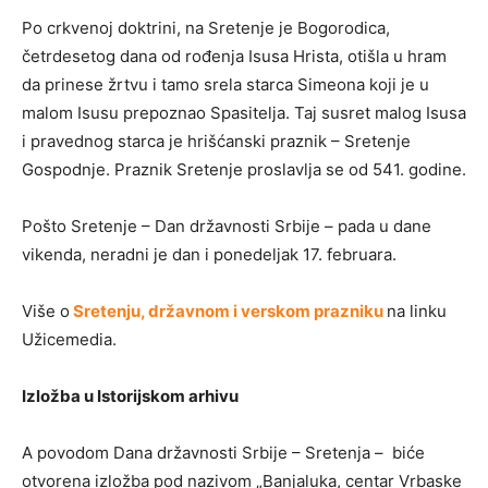
Po crkvenoj doktrini, na Sretenje je Bogorodica,
četrdesetog dana od rođenja Isusa Hrista, otišla u hram
da prinese žrtvu i tamo srela starca Simeona koji je u
malom Isusu prepoznao Spasitelja. Taj susret malog Isusa
i pravednog starca je hrišćanski praznik – Sretenje
Gospodnje. Praznik Sretenje proslavlja se od 541. godine.
Pošto Sretenje – Dan državnosti Srbije – pada u dane
vikenda, neradni je dan i ponedeljak 17. februara.
Više o
Sretenju, državnom i verskom prazniku
na linku
Užicemedia.
Izložba u Istorijskom arhivu
A povodom Dana državnosti Srbije – Sretenja – biće
otvorena izložba pod nazivom „Banjaluka, centar Vrbaske