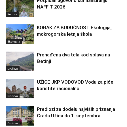
Potpisan ugovor o sufinansiranju
NAFFIT 2026.
Kultura
KORAK ZA BUDUĆNOST Ekologija,
mokrogorska letnja škola
Ekologija
Pronađena dva tela kod splava na
Đetinji
Društvo
UŽICE JKP VODOVOD Vodu za piće
koristite racionalno
Društvo
Predlozi za dodelu najviših priznanja
Grada Užica do 1. septembra
Društvo