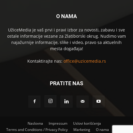
O NAMA
UžiceMedia je vaš prvi i pravi izbor za novosti, zabavu i sve
ostale informacije vezane za Zlatiborski okrug. Nudimo vam
najažurnije informacije, slike i video, pravo sa aktuelnih
mesta događaja!
Kontaktirajte nas:
office@uzicemedia.rs
PRATITE NAS
Naslovna
Impressum
Uslovi korišćenja
Terms and Conditions / Privacy Policy
Marketing
O nama
Kontakt