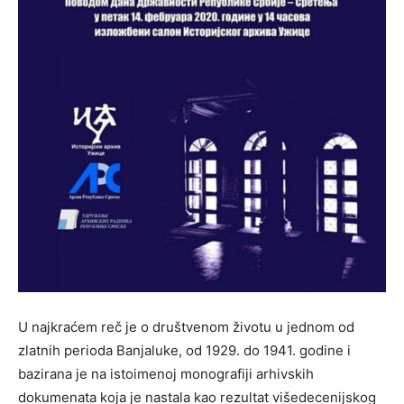
U najkraćem reč je o društvenom životu u jednom od
zlatnih perioda Banjaluke, od 1929. do 1941. godine i
bazirana je na istoimenoj monografiji arhivskih
dokumenata koja je nastala kao rezultat višedecenijskog