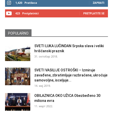
1,420
Pratilaca
ZAPRATI
423
Pretplatnici
PRETPLATITE SE
POPULARNO
SVETI LUKA LUČINDAN Srpska slava i veliki
hrišćanski praznik
31. октобар 2018.
SVETI VASILIJE OSTROŠKI – Izmiruje
zavađene, zbratimljuje razbraćene, ukroćuje
samovoljne, isceljuje...
14. мај 2019.
OBILAZNICA OKO UŽICA Obezbeđeno 30
miliona evra
11. март 2022.