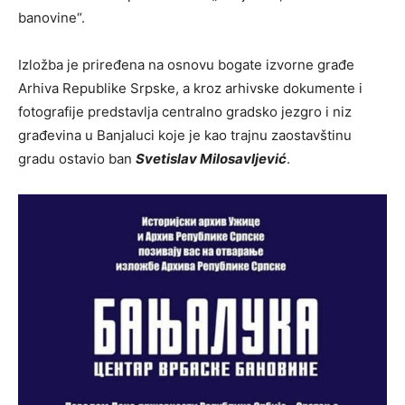
banovine“.
Izložba je priređena na osnovu bogate izvorne građe
Arhiva Republike Srpske, a kroz arhivske dokumente i
fotografije predstavlja centralno gradsko jezgro i niz
građevina u Banjaluci koje je kao trajnu zaostavštinu
gradu ostavio ban
Svetislav Milosavljević
.