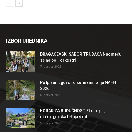
IZBOR UREDNIKA
DRAGAČEVSKI SABOR TRUBAČA Nadmeću
se najbolji orkestri
7. август 2026.
Potpisan ugovor o sufinansiranju NAFFIT
2026.
6. август 2026.
KORAK ZA BUDUĆNOST Ekologija,
mokrogorska letnja škola
5. август 2026.