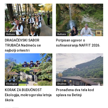
Kultura
Kultura
DRAGAČEVSKI SABOR
Potpisan ugovor o
TRUBAČA Nadmeću se
sufinansiranju NAFFIT 2026.
najbolji orkestri
Ekologija
Društvo
KORAK ZA BUDUĆNOST
Pronađena dva tela kod
Ekologija, mokrogorska letnja
splava na Đetinji
škola