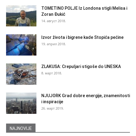
TOMETINO POLJE Iz Londona stigli Melisa i
Zoran Đukić
14. август 2018.
Izvor života i bigrene kade Stopića pećine
19. април 2018.
ZLAKUSA: Crepuljari stigoše do UNESKA
8. март 2018.
NJUJORK Grad dobre energije, znamenitosti
i inspiracije
26. март 2019.
NAJNOVIJE