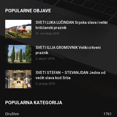
POPULARNE OBJAVE
SVETI LUKA LUČINDAN Srpska slava i veliki
hrišćanski praznik
31. октобар 2018.
SVETI ILIJA GROMOVNIK Veliki crkveni
praznik
2. август 2018.
SVETI STEFAN – STEVANJDAN Jedna od
većih slava kod Srba
9. јануар 2019.
POPULARNA KATEGORIJA
Društvo
1761