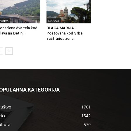
ruštvo
Društvo
onađena dva tela kod
BLAGA MARIJA –
lava na Đetinji
Poštovana kod Srba,
zaštitnica žena
OPULARNA KATEGORIJA
ruštvo
1761
žice
1542
ultura
570