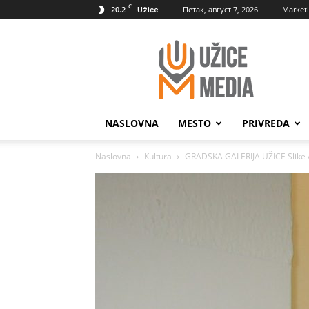
C
20.2
Петак, август 7, 2026
Market
Užice
UžiceMedia
NASLOVNA
MESTO
PRIVREDA
Naslovna
Kultura
GRADSKA GALERIJA UŽICE Slike 