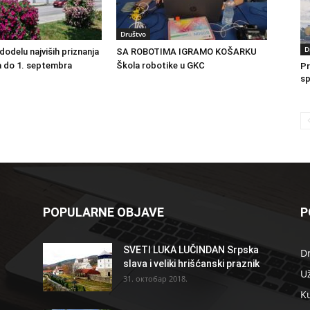
Društvo
D
dodelu najviših priznanja
SA ROBOTIMA IGRAMO KOŠARKU
a do 1. septembra
Škola robotike u GKC
Pr
sp
POPULARNE OBJAVE
P
SVETI LUKA LUČINDAN Srpska
D
slava i veliki hrišćanski praznik
U
31. октобар 2018.
K