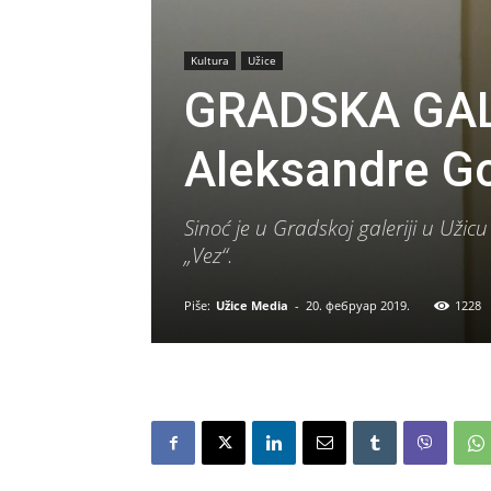
Kultura
Užice
GRADSKA GALE
Aleksandre G
Sinoć je u Gradskoj galeriji u Uži
„Vez“.
Piše:
Užice Media
-
20. фебруар 2019.
1228