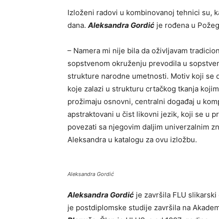
Izloženi radovi u kombinovanoj tehnici su, 
dana.
Aleksandra Gordić
je rođena u Požegi,
– Namera mi nije bila da oživljavam tradici
sopstvenom okruženju prevodila u sopstveni 
strukture narodne umetnosti. Motiv koji se 
koje zalazi u strukturu crtačkog tkanja kojim
prožimaju osnovni, centralni događaj u kompozi
apstraktovani u čist likovni jezik, koji se u
povezati sa njegovim daljim univerzalnim zna
Aleksandra u katalogu za ovu izložbu.
Aleksandra Gordić
Aleksandra Gordić
je završila FLU slikarski
je postdiplomske studije završila na Akadem