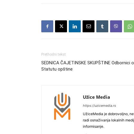
Prethodni tekst
SEDNICA ČAJETINSKE SKUPŠTINE Odbornici o
Statutu opštine
Užice Media
https://uzicemedia.rs
UžiceMedia je dobrovoljno, ne
radi osnaživanja lokalnih med
informisanje.