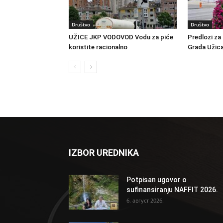
Društvo
Društvo
UŽICE JKP VODOVOD Vodu za piće
Predlozi za 
koristite racionalno
Grada Užic
IZBOR UREDNIKA
Potpisan ugovor o
sufinansiranju NAFFIT 2026.
6. август 2026.