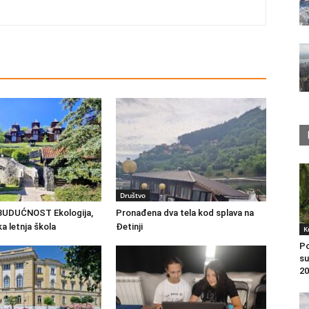
Društvo
BUDUĆNOST Ekologija,
Pronađena dva tela kod splava na
 letnja škola
Đetinji
K
Po
su
20