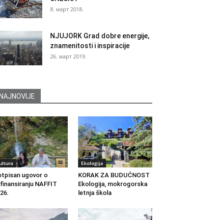
8. март 2018.
NJUJORK Grad dobre energije,
znamenitosti i inspiracije
26. март 2019.
NAJNOVIJE
ultura
Ekologija
tpisan ugovor o
KORAK ZA BUDUĆNOST
finansiranju NAFFIT
Ekologija, mokrogorska
26.
letnja škola