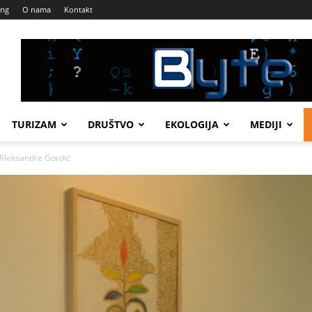
ing
O nama
Kontakt
TURIZAM
DRUŠTVO
EKOLOGIJA
MEDIJI
Aleksandre Gordić