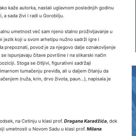
kako kaže autorka, nastali uglavnom poslednjih godinu
 a sada živi i radi u Gorobilju.
onalnu umetnost već sam njeno stalno proživljavanje u
jezik koji u svom arhetipu nužno sadrži igre i
da prepoznati, povod je za njegovo dalje oznakovljenje
 se ispunjavaju čitave površine i na slikarski način
ciji. Stoga se čitljivi, figurativni sadržaji
 primarnom tumačenju previđa, ali u daljem čitanju da
čenjem (ruža, krin, drvo života, paun…), napisala je
 odsek, na Cetinju u klasi prof.
Dragana Karadžića
, dok
iji umetnosti u Novom Sadu u klasi prof.
Milana