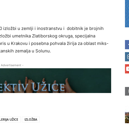
 izložbi u zemlji i inostranstvu i dobitnik je brojnih
zložbi umetnika Zlatiborskog okruga, specijalna
bris u Krakovu i posebna pohvala žirija za oblast miks-
kanskih zemalja u Solunu.
 Advertisement -
ERIJA UŽICE
IZLOŽBA