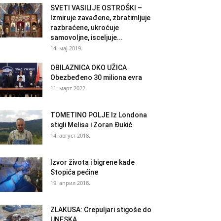
SVETI VASILIJE OSTROŠKI –
Izmiruje zavađene, zbratimljuje
razbraćene, ukroćuje
samovoljne, isceljuje...
14. мај 2019.
OBILAZNICA OKO UŽICA
Obezbeđeno 30 miliona evra
11. март 2022.
TOMETINO POLJE Iz Londona
stigli Melisa i Zoran Đukić
14. август 2018.
Izvor života i bigrene kade
Stopića pećine
19. април 2018.
ZLAKUSA: Crepuljari stigoše do
UNESKA