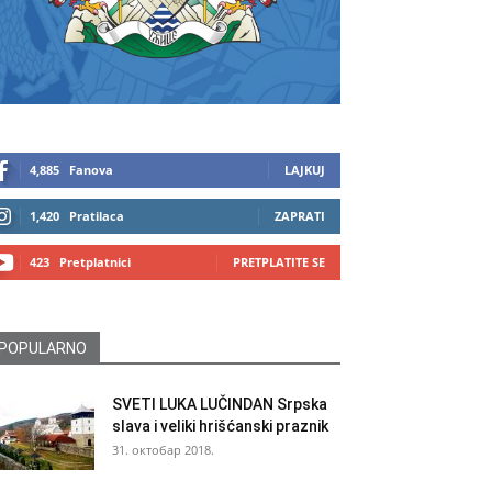
4,885
Fanova
LAJKUJ
1,420
Pratilaca
ZAPRATI
423
Pretplatnici
PRETPLATITE SE
POPULARNO
SVETI LUKA LUČINDAN Srpska
slava i veliki hrišćanski praznik
31. октобар 2018.