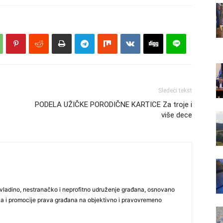
Sledeći tekst
PODELA UŽIČKE PORODIČNE KARTICE Za troje i
više dece
vladino, nestranačko i neprofitno udruženje građana, osnovano
ija i promocije prava građana na objektivno i pravovremeno