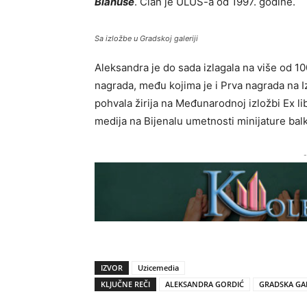
Blanuše
. Član je ULUS-a od 1997. godine.
Sa izložbe u Gradskoj galeriji
Aleksandra je do sada izlagala na više od 100
nagrada, među kojima je i Prva nagrada na I
pohvala žirija na Međunarodnoj izložbi Ex li
medija na Bijenalu umetnosti minijature bal
-
IZVOR
Uzicemedia
KLJUČNE REČI
ALEKSANDRA GORDIĆ
GRADSKA GAL