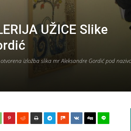
RIJA UŽICE Slike
ordić
cu otvorena izložba slika mr Aleksandre Gordić pod nazi