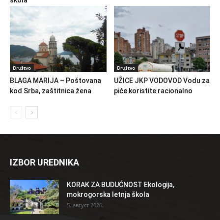
Društvo
Društvo
BLAGA MARIJA – Poštovana
UŽICE JKP VODOVOD Vodu za
kod Srba, zaštitnica žena
piće koristite racionalno
IZBOR UREDNIKA
KORAK ZA BUDUĆNOST Ekologija,
mokrogorska letnja škola
5. август 2026.