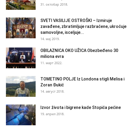
31. октобар 2018.
SVETI VASILIJE OSTROŠKI – Izmiruje
zavađene, zbratimljuje razbraćene, ukroćuje
samovoljne, isceljuje...
14. мај 2019.
OBILAZNICA OKO UŽICA Obezbeđeno 30
miliona evra
11. март 2022.
TOMETINO POLJE Iz Londona stigli Melisa i
Zoran Đukić
14. август 2018.
Izvor života i bigrene kade Stopića pećine
19. април 2018.