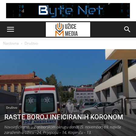
Naslovna
Društvo
Društvo
RASTE BOROJ INFICIRANIH KORONOM
Novoinficiranih u Zlatiborskom okrugu danas (5. novembar) 69, najviše
zaraženih u Užicu –24, Prijepolju – 14, Kosjeriću – 13.