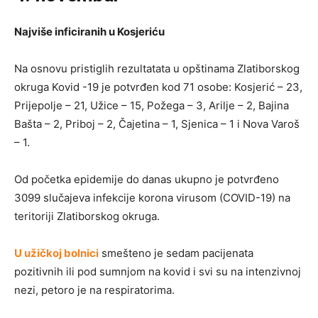
Najviše inficiranih u Kosjeriću
Na osnovu pristiglih rezultatata u opštinama Zlatiborskog
okruga Kovid -19 je potvrđen kod 71 osobe: Kosjerić – 23,
Prijepolje – 21, Užice – 15, Požega – 3, Arilje – 2, Bajina
Bašta – 2, Priboj – 2, Čajetina – 1, Sjenica – 1 i Nova Varoš
– 1.
Od početka epidemije do danas ukupno je potvrđeno
3099 slučajeva infekcije korona virusom (COVID-19) na
teritoriji Zlatiborskog okruga.
U užičkoj bolnici
smešteno je sedam pacijenata
pozitivnih ili pod sumnjom na kovid i svi su na intenzivnoj
nezi, petoro je na respiratorima.