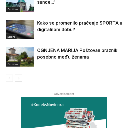
sunce…”
Društvo
Kako se promenilo praćenje SPORTA u
digitalnom dobu?
Sport
OGNJENA MARIJA Poštovan praznik
posebno među ženama
Društvo
- Advertisement -