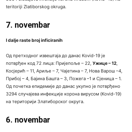
teritoriji Zlatiborskog okruga.
7. novembar
I dalje raste broj inficiranih
Од претходног извештаја до данас Kovid-19 је
потврђен код 72 лицa: Пријепоље – 22,
Ужице – 12
,
Косјерић – 11, Ариље – 7, Чајетина – 7, Нова Варош –4,
Прибој – 4, Бајина Башта – 3, Пожега –1 и Сјеница – 1.
Од почетка епидемије до данас укупно је потврђено
3294 случајева инфекције корона вирусом (Kovid-19)
на територији Златиборског округа.
6. novembar