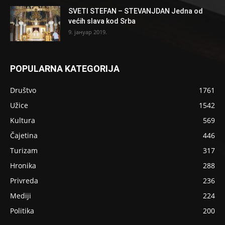
SVETI STEFAN – STEVANJDAN Jedna od
većih slava kod Srba
9. јануар 2019.
POPULARNA KATEGORIJA
Društvo
1761
Užice
1542
Kultura
569
Čajetina
446
Turizam
317
Hronika
288
Privreda
236
Mediji
224
Politika
200