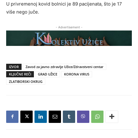
U privremenoj kovid bolnici je 89 pacijenata, što je 17
više nego juče.
- Advertisement -
IZVOR
Zavod za javno zdravlje Užice/Zdravstveni centar
KLJUČNE REČI
GRAD UŽICE
KORONA VIRUS
ZLATIBORSKI OKRUG