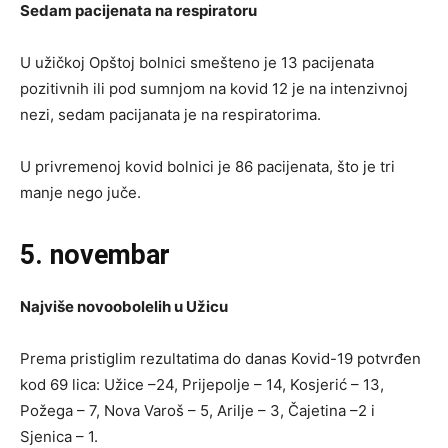
Sedam pacijenata na respiratoru
U užičkoj Opštoj bolnici smešteno je 13 pacijenata
pozitivnih ili pod sumnjom na kovid 12 je na intenzivnoj
nezi, sedam pacijanata je na respiratorima.
U privremenoj kovid bolnici je 86 pacijenata, što je tri
manje nego juče.
5. novembar
Najviše novoobolelih u Užicu
Prema pristiglim rezultatima do danas Kovid-19 potvrđen
kod 69 lica: Užice –24, Prijepolje – 14, Kosjerić – 13,
Požega – 7, Nova Varoš – 5, Arilje – 3, Čajetina –2 i
Sjenica – 1.