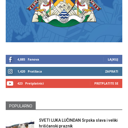
4,885
Fanova
LAJKUJ
1,420
Pratilaca
ZAPRATI
423
Pretplatnici
PRETPLATITE SE
POPULARNO
SVETI LUKA LUČINDAN Srpska slava i veliki
hrišćanski praznik