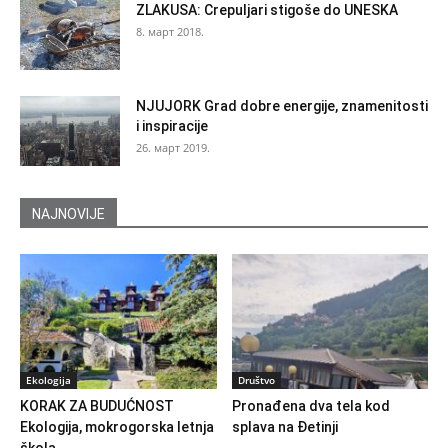
ZLAKUSA: Crepuljari stigoše do UNESKA
8. март 2018.
NJUJORK Grad dobre energije, znamenitosti
i inspiracije
26. март 2019.
NAJNOVIJE
Ekologija
Društvo
KORAK ZA BUDUĆNOST
Pronađena dva tela kod
Ekologija, mokrogorska letnja
splava na Đetinji
škola