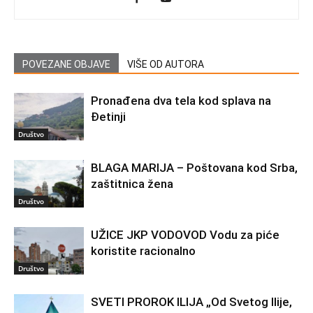
POVEZANE OBJAVE
VIŠE OD AUTORA
Pronađena dva tela kod splava na
Đetinji
Društvo
BLAGA MARIJA – Poštovana kod Srba,
zaštitnica žena
Društvo
UŽICE JKP VODOVOD Vodu za piće
koristite racionalno
Društvo
SVETI PROROK ILIJA „Od Svetog Ilije,