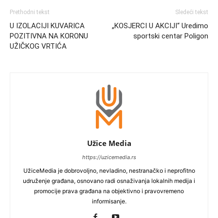
Prethodni tekst
Sledeći tekst
U IZOLACIJI KUVARICA
„KOSJERCI U AKCIJI“ Uredimo
POZITIVNA NA KORONU
sportski centar Poligon
UŽIČKOG VRTIĆA
Užice Media
https://uzicemedia.rs
UžiceMedia je dobrovoljno, nevladino, nestranačko i neprofitno
udruženje građana, osnovano radi osnaživanja lokalnih medija i
promocije prava građana na objektivno i pravovremeno
informisanje.