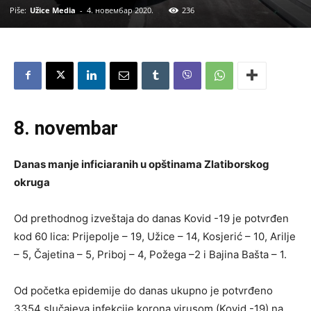
Piše:
Užice Media
-
4. новембар 2020.
236
8. novembar
Danas manje inficiaranih u opštinama Zlatiborskog
okruga
Od prethodnog izveštaja do danas Kovid -19 je potvrđen
kod 60 lica: Prijepolje – 19, Užice – 14, Kosjerić – 10, Arilje
– 5, Čajetina – 5, Priboj – 4, Požega –2 i Bajina Bašta – 1.
Od početka epidemije do danas ukupno je potvrđeno
3354 slučajeva infekcije korona virusom (Kovid -19) na