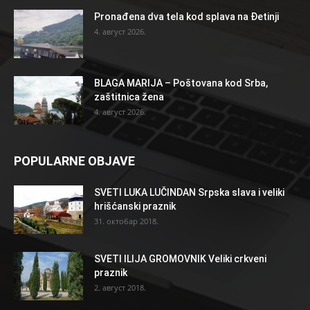
Pronađena dva tela kod splava na Đetinji
4. август 2026.
BLAGA MARIJA – Poštovana kod Srba,
zaštitnica žena
4. август 2026.
POPULARNE OBJAVE
SVETI LUKA LUČINDAN Srpska slava i veliki
hrišćanski praznik
31. октобар 2018.
SVETI ILIJA GROMOVNIK Veliki crkveni
praznik
2. август 2018.