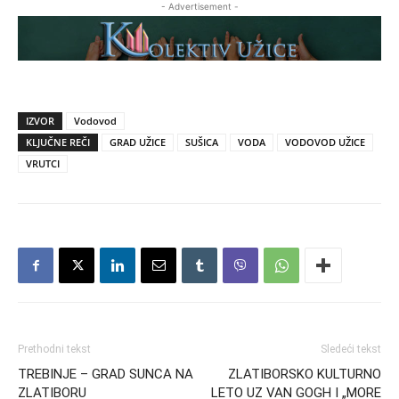
- Advertisement -
IZVOR
Vodovod
KLJUČNE REČI
GRAD UŽICE
SUŠICA
VODA
VODOVOD UŽICE
VRUTCI
Prethodni tekst
Sledeći tekst
TREBINJE – GRAD SUNCA NA
ZLATIBORSKO KULTURNO
ZLATIBORU
LETO UZ VAN GOGH I „MORE