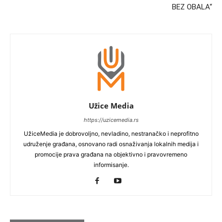
BEZ OBALA“
Užice Media
https://uzicemedia.rs
UžiceMedia je dobrovoljno, nevladino, nestranačko i neprofitno
udruženje građana, osnovano radi osnaživanja lokalnih medija i
promocije prava građana na objektivno i pravovremeno
informisanje.