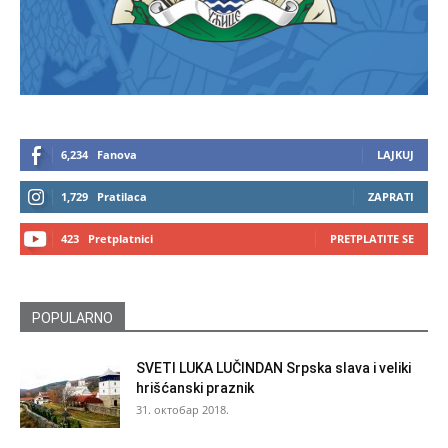
6,234
Fanova
LAJKUJ
1,729
Pratilaca
ZAPRATI
423
Pretplatnici
PRETPLATITE SE
POPULARNO
SVETI LUKA LUČINDAN Srpska slava i veliki
hrišćanski praznik
31. октобар 2018.