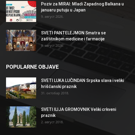
Poziv za MIRAI: Mladi Zapadnog Balkana u
januaru putuju u Japan
9. август 2026.
SVETI PANTELEJMON Smatra se
zaštitnikom medicine i farmacije
9. август 2026.
POPULARNE OBJAVE
SVETI LUKA LUČINDAN Srpska slava i veliki
hrišćanski praznik
31. октобар 2018.
SVETI ILIJA GROMOVNIK Veliki crkveni
praznik
2. август 2018.