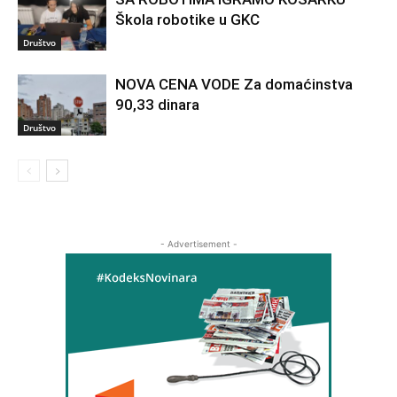
Škola robotike u GKC
Društvo
NOVA CENA VODE Za domaćinstva
90,33 dinara
Društvo
- Advertisement -