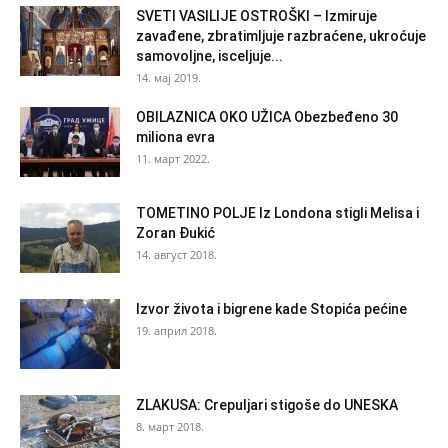
SVETI VASILIJE OSTROŠKI – Izmiruje
zavađene, zbratimljuje razbraćene, ukroćuje
samovoljne, isceljuje...
14. мај 2019.
OBILAZNICA OKO UŽICA Obezbeđeno 30
miliona evra
11. март 2022.
TOMETINO POLJE Iz Londona stigli Melisa i
Zoran Đukić
14. август 2018.
Izvor života i bigrene kade Stopića pećine
19. април 2018.
ZLAKUSA: Crepuljari stigoše do UNESKA
8. март 2018.