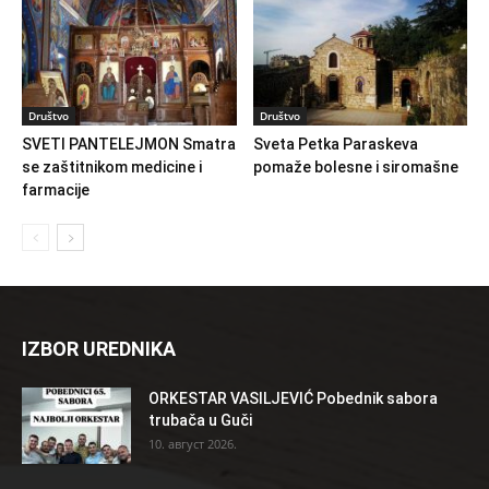
Društvo
Društvo
SVETI PANTELEJMON Smatra
Sveta Petka Paraskeva
se zaštitnikom medicine i
pomaže bolesne i siromašne
farmacije
IZBOR UREDNIKA
ORKESTAR VASILJEVIĆ Pobednik sabora
trubača u Guči
10. август 2026.