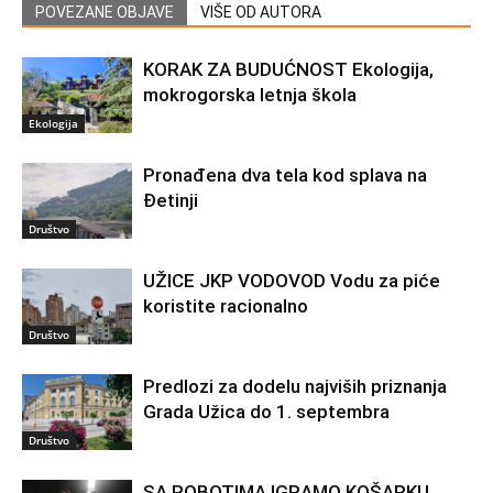
POVEZANE OBJAVE
VIŠE OD AUTORA
KORAK ZA BUDUĆNOST Ekologija,
mokrogorska letnja škola
Ekologija
Pronađena dva tela kod splava na
Đetinji
Društvo
UŽICE JKP VODOVOD Vodu za piće
koristite racionalno
Društvo
Predlozi za dodelu najviših priznanja
Grada Užica do 1. septembra
Društvo
SA ROBOTIMA IGRAMO KOŠARKU