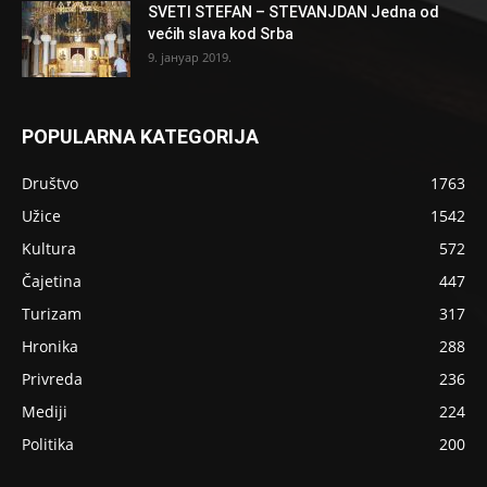
SVETI STEFAN – STEVANJDAN Jedna od
većih slava kod Srba
9. јануар 2019.
POPULARNA KATEGORIJA
Društvo
1763
Užice
1542
Kultura
572
Čajetina
447
Turizam
317
Hronika
288
Privreda
236
Mediji
224
Politika
200