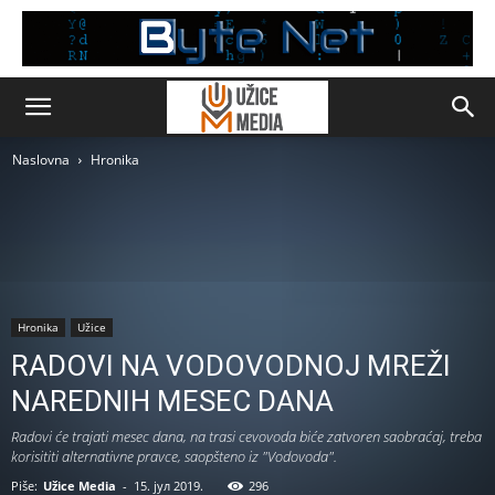
Naslovna
Hronika
Hronika
Užice
RADOVI NA VODOVODNOJ MREŽI
NAREDNIH MESEC DANA
Radovi će trajati mesec dana, na trasi cevovoda biće zatvoren saobraćaj, treba
korisititi alternativne pravce, saopšteno iz "Vodovoda".
Piše:
Užice Media
-
15. јул 2019.
296