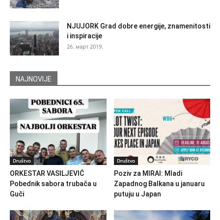
NJUJORK Grad dobre energije, znamenitosti
i inspiracije
26. март 2019.
NAJNOVIJE
Društvo
Društvo
ORKESTAR VASILJEVIĆ
Poziv za MIRAI: Mladi
Pobednik sabora trubača u
Zapadnog Balkana u januaru
Guči
putuju u Japan