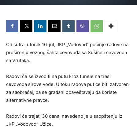
Od sutra, utorak 16. jul, JKP „Vodovod“ počinje radove na
proširenju veznog šahta cevovoda sa Sušice i cevovoda
sa Vrutaka.
Radovi će se izvoditi na putu kroz tunele na trasi
cevovoda sirove vode. U toku radova put će biti zatvoren
za saobraćaj, pa se građani obaveštavaju da koriste
alternativne pravce.
Radovi će trajati 30 dana, navedeno je u saopštenju iz
JKP „Vodovod“ Užice.