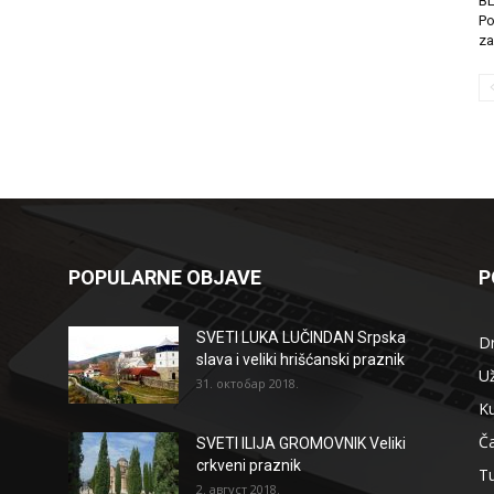
B
Po
za
POPULARNE OBJAVE
P
SVETI LUKA LUČINDAN Srpska
D
slava i veliki hrišćanski praznik
Už
31. октобар 2018.
Ku
Ča
SVETI ILIJA GROMOVNIK Veliki
crkveni praznik
T
2. август 2018.