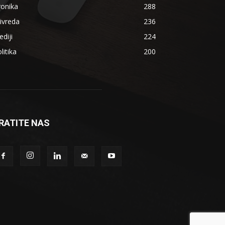
ronika
288
ivreda
236
diji
224
litika
200
RATITE NAS