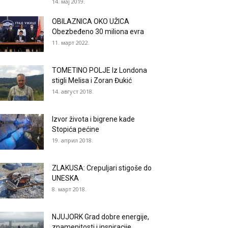
14. мај 2019.
OBILAZNICA OKO UŽICA
Obezbeđeno 30 miliona evra
11. март 2022.
TOMETINO POLJE Iz Londona
stigli Melisa i Zoran Đukić
14. август 2018.
Izvor života i bigrene kade
Stopića pećine
19. април 2018.
ZLAKUSA: Crepuljari stigoše do
UNESKA
8. март 2018.
NJUJORK Grad dobre energije,
znamenitosti i inspiracije