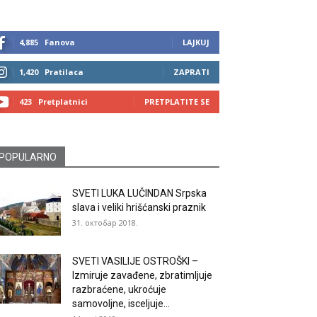
4,885
Fanova
LAJKUJ
1,420
Pratilaca
ZAPRATI
423
Pretplatnici
PRETPLATITE SE
POPULARNO
SVETI LUKA LUČINDAN Srpska
slava i veliki hrišćanski praznik
31. октобар 2018.
SVETI VASILIJE OSTROŠKI –
Izmiruje zavađene, zbratimljuje
razbraćene, ukroćuje
samovoljne, isceljuje...