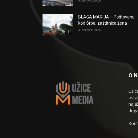
4. август 2026.
BLAGA MARIJA – Poštovana
kod Srba, zaštitnica žena
4. август 2026.
O 
Užic
osta
naja
doga
Kont