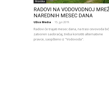
Hronika
RADOVI NA VODOVODNOJ MREŽ
NAREDNIH MESEC DANA
Užice Media
-
15. јул 2019.
Radovi će trajati mesec dana, na trasi cevovoda bi
zatvoren saobraćaj, treba korisititi alternativne
pravce, saopšteno iz "Vodovoda".