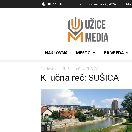
C
18.7
Четвртак, август 6, 2026
Mar
Užice
UžiceMedia
NASLOVNA
MESTO
PRIVREDA
Naslovna
Ključne reči
SUŠICA
Ključna reč: SUŠICA