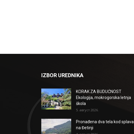
IZBOR UREDNIKA
KORAK ZA BUDUĆNOST
Ekologija, mokrogorska letnja
škola
5. август 2026.
Pronađena dva tela kod splava
na Đetinji