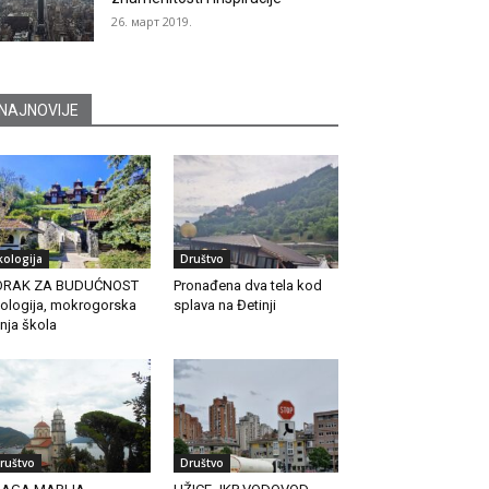
26. март 2019.
NAJNOVIJE
kologija
Društvo
ORAK ZA BUDUĆNOST
Pronađena dva tela kod
ologija, mokrogorska
splava na Đetinji
tnja škola
ruštvo
Društvo