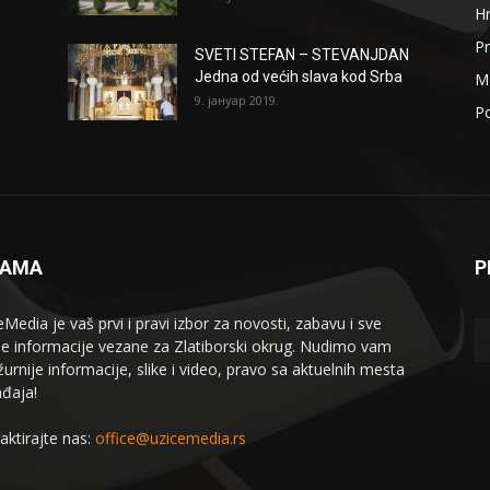
H
Pr
SVETI STEFAN – STEVANJDAN
Jedna od većih slava kod Srba
Me
9. јануар 2019.
Po
NAMA
P
eMedia je vaš prvi i pravi izbor za novosti, zabavu i sve
le informacije vezane za Zlatiborski okrug. Nudimo vam
žurnije informacije, slike i video, pravo sa aktuelnih mesta
đaja!
aktirajte nas:
office@uzicemedia.rs