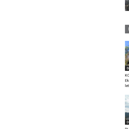
E
K
Ek
le
D