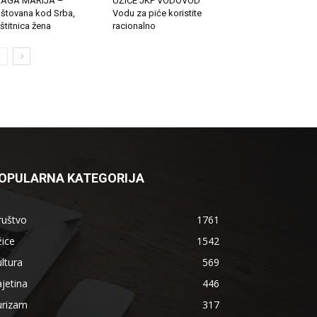
LAGA MARIJA –
UŽICE JKP VODOVOD
štovana kod Srba,
Vodu za piće koristite
štitnica žena
racionalno
OPULARNA KATEGORIJA
ruštvo
1761
ice
1542
ltura
569
jetina
446
urizam
317