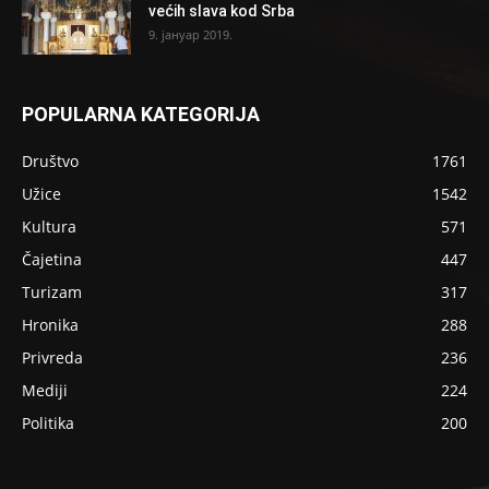
većih slava kod Srba
9. јануар 2019.
POPULARNA KATEGORIJA
Društvo
1761
Užice
1542
Kultura
571
Čajetina
447
Turizam
317
Hronika
288
Privreda
236
Mediji
224
Politika
200