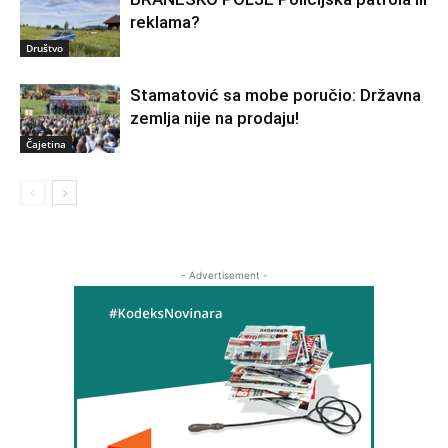
reklama?
Društvo
Stamatović sa mobe poručio: Državna
zemlja nije na prodaju!
Čajetina
- Advertisement -