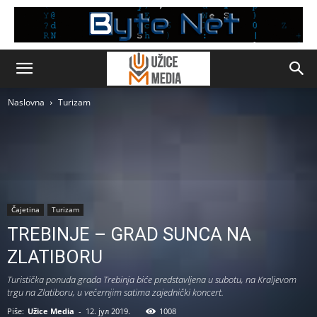
Naslovna
Turizam
Čajetina
Turizam
TREBINJE – GRAD SUNCA NA
ZLATIBORU
Turistička ponuda grada Trebinja biće predstavljena u subotu, na Kraljevom
trgu na Zlatiboru, u večernjim satima zajednički koncert.
Piše:
Užice Media
-
12. јул 2019.
1008