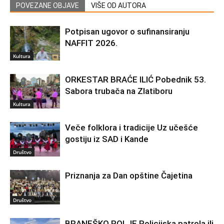
POVEZANE OBJAVE
VIŠE OD AUTORA
Potpisan ugovor o sufinansiranju
NAFFIT 2026.
Kultura
ORKESTAR BRAĆE ILIĆ Pobednik 53.
Sabora trubača na Zlatiboru
Kultura
Veče folklora i tradicije Uz učešće
gostiju iz SAD i Kande
Društvo
Priznanja za Dan opštine Čajetina
Društvo
BRANEŠKO POLJE Policijska patrola ili