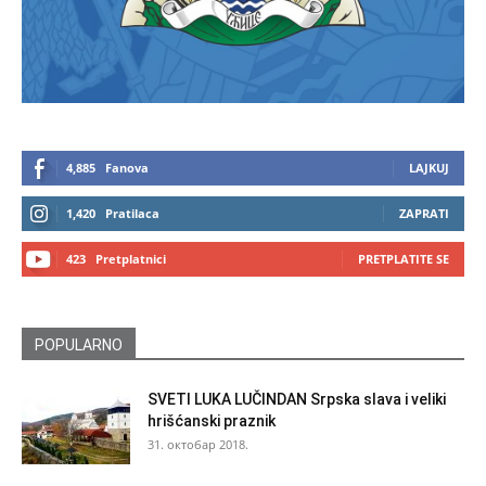
4,885
Fanova
LAJKUJ
1,420
Pratilaca
ZAPRATI
423
Pretplatnici
PRETPLATITE SE
POPULARNO
SVETI LUKA LUČINDAN Srpska slava i veliki
hrišćanski praznik
31. октобар 2018.