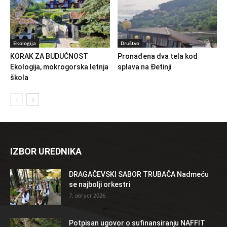
Ekologija
Društvo
KORAK ZA BUDUĆNOST
Pronađena dva tela kod
Ekologija, mokrogorska letnja
splava na Đetinji
škola
IZBOR UREDNIKA
DRAGAČEVSKI SABOR TRUBAČA Nadmeću
se najbolji orkestri
7. август 2026.
Potpisan ugovor o sufinansiranju NAFFIT