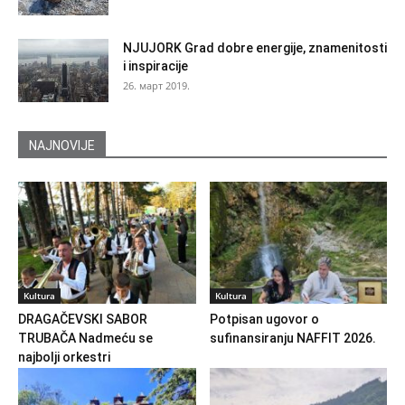
NJUJORK Grad dobre energije, znamenitosti
i inspiracije
26. март 2019.
NAJNOVIJE
Kultura
Kultura
DRAGAČEVSKI SABOR
Potpisan ugovor o
TRUBAČA Nadmeću se
sufinansiranju NAFFIT 2026.
najbolji orkestri