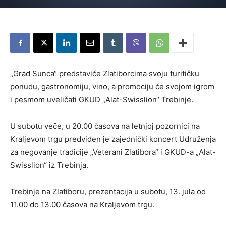
„Grad Sunca“ predstaviće Zlatiborcima svoju turitičku
ponudu, gastronomiju, vino, a promociju će svojom igrom
i pesmom uveličati GKUD „Alat-Swisslion“ Trebinje.
U subotu veče, u 20.00 časova na letnjoj pozornici na
Kraljevom trgu predviđen je zajednički koncert Udruženja
za negovanje tradicije „Veterani Zlatibora“ i GKUD-a „Alat-
Swisslion“ iz Trebinja.
Trebinje na Zlatiboru, prezentacija u subotu, 13. jula od
11.00 do 13.00 časova na Kraljevom trgu.