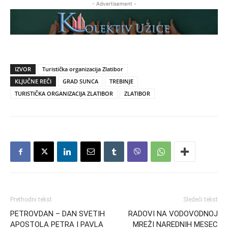
- Advertisement -
IZVOR
Turistička organizacija Zlatibor
KLJUČNE REČI
GRAD SUNCA
TREBINJE
TURISTIČKA ORGANIZACIJA ZLATIBOR
ZLATIBOR
Prethodni tekst
Sledeći tekst
PETROVDAN – DAN SVETIH
RADOVI NA VODOVODNOJ
APOSTOLA PETRA I PAVLA
MREŽI NAREDNIH MESEC