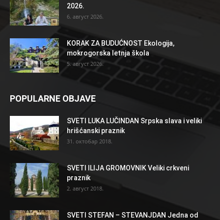
2026.
6. август 2026.
KORAK ZA BUDUĆNOST Ekologija,
mokrogorska letnja škola
5. август 2026.
POPULARNE OBJAVE
SVETI LUKA LUČINDAN Srpska slava i veliki
hrišćanski praznik
31. октобар 2018.
SVETI ILIJA GROMOVNIK Veliki crkveni
praznik
2. август 2018.
SVETI STEFAN – STEVANJDAN Jedna od