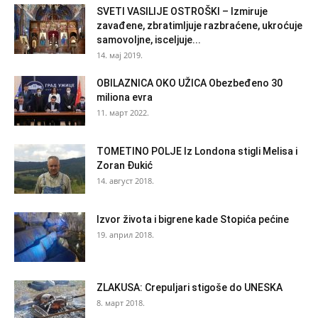
SVETI VASILIJE OSTROŠKI – Izmiruje
zavađene, zbratimljuje razbraćene, ukroćuje
samovoljne, isceljuje...
14. мај 2019.
OBILAZNICA OKO UŽICA Obezbeđeno 30
miliona evra
11. март 2022.
TOMETINO POLJE Iz Londona stigli Melisa i
Zoran Đukić
14. август 2018.
Izvor života i bigrene kade Stopića pećine
19. април 2018.
ZLAKUSA: Crepuljari stigoše do UNESKA
8. март 2018.