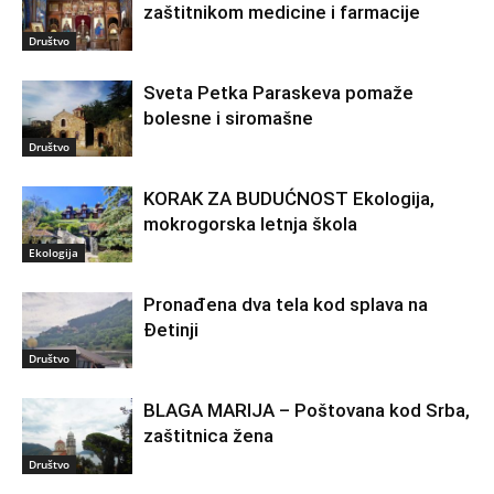
zaštitnikom medicine i farmacije
Društvo
Sveta Petka Paraskeva pomaže
bolesne i siromašne
Društvo
KORAK ZA BUDUĆNOST Ekologija,
mokrogorska letnja škola
Ekologija
Pronađena dva tela kod splava na
Đetinji
Društvo
BLAGA MARIJA – Poštovana kod Srba,
zaštitnica žena
Društvo