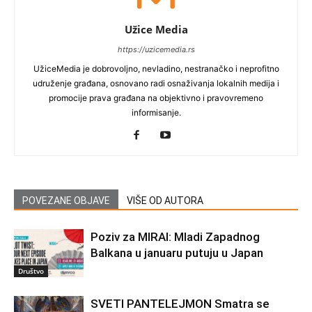
Užice Media
https://uzicemedia.rs
UžiceMedia je dobrovoljno, nevladino, nestranačko i neprofitno
udruženje građana, osnovano radi osnaživanja lokalnih medija i
promocije prava građana na objektivno i pravovremeno
informisanje.
POVEZANE OBJAVE
VIŠE OD AUTORA
Poziv za MIRAI: Mladi Zapadnog
Balkana u januaru putuju u Japan
Društvo
SVETI PANTELEJMON Smatra se