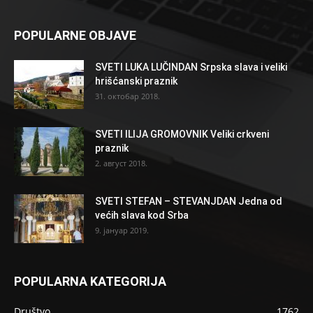
POPULARNE OBJAVE
SVETI LUKA LUČINDAN Srpska slava i veliki
hrišćanski praznik
31. октобар 2018.
SVETI ILIJA GROMOVNIK Veliki crkveni
praznik
2. август 2018.
SVETI STEFAN – STEVANJDAN Jedna od
većih slava kod Srba
9. јануар 2019.
POPULARNA KATEGORIJA
Društvo
1762