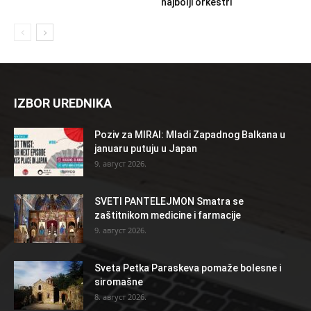
najbolji orkestri
IZBOR UREDNIKA
Poziv za MIRAI: Mladi Zapadnog Balkana u
januaru putuju u Japan
9. август 2026.
SVETI PANTELEJMON Smatra se
zaštitnikom medicine i farmacije
9. август 2026.
Sveta Petka Paraskeva pomaže bolesne i
siromašne
8. август 2026.