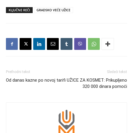
KLJUČNE REČI
GRADSKO VEĆE UŽICE
Prethodni tekst
Sledeći tekst
Od danas kazne po novoj tarifi
UŽICE ZA KOSMET: Prikupljeno
320 000 dinara pomoći