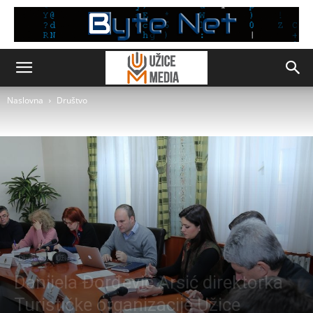
Naslovna
Društvo
Društvo
Užice
Danijela Đorđević Arsić direktorka
Turističke organizacije Užice