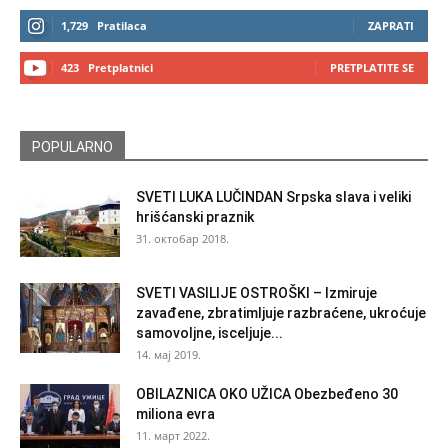
1,729
Pratilaca
ZAPRATI
423
Pretplatnici
PRETPLATITE SE
POPULARNO
SVETI LUKA LUČINDAN Srpska slava i veliki
hrišćanski praznik
31. октобар 2018.
SVETI VASILIJE OSTROŠKI – Izmiruje
zavađene, zbratimljuje razbraćene, ukroćuje
samovoljne, isceljuje...
14. мај 2019.
OBILAZNICA OKO UŽICA Obezbeđeno 30
miliona evra
11. март 2022.