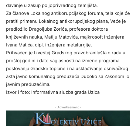
davanje u zakup poljoprivrednog zemljišta.
Za članove Lokalnog antikorupcijskog foruma, tela koje će
pratiti primenu Lokalnog antikorupcijskog plana, Veće je
predložilo Dragoljuba Zorića, profesora doktora
književnih nauka, Matiju Matovića, majkrosoft inženjera i
Ivana Matića, dipl. inženjera metalurgije.
Prihvaćen je Izveštaj Gradskog pravobranilašta o radu u
prošloj godini i date saglasnosti na izmene programa
poslovanja Gradske toplane i na usklađivanje osnivačkog
akta javno komunalnog preduzeća Duboko sa Zakonom o
javnim preduzećima.
Izvor i foto: Informativna sluzba grada Uzica
- Advertisement -