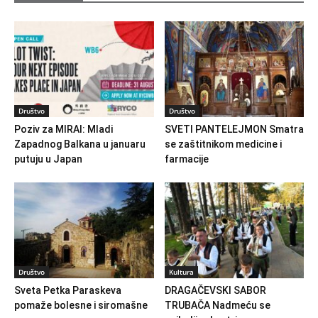
Društvo
Društvo
Poziv za MIRAI: Mladi
SVETI PANTELEJMON Smatra
Zapadnog Balkana u januaru
se zaštitnikom medicine i
putuju u Japan
farmacije
Društvo
Kultura
Sveta Petka Paraskeva
DRAGAČEVSKI SABOR
pomaže bolesne i siromašne
TRUBAČA Nadmeću se