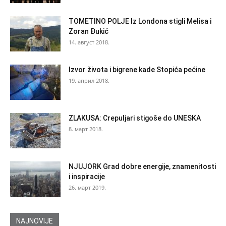
TOMETINO POLJE Iz Londona stigli Melisa i
Zoran Đukić
14. август 2018.
Izvor života i bigrene kade Stopića pećine
19. април 2018.
ZLAKUSA: Crepuljari stigoše do UNESKA
8. март 2018.
NJUJORK Grad dobre energije, znamenitosti
i inspiracije
26. март 2019.
NAJNOVIJE