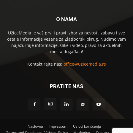
O NAMA
UžiceMedia je vaš prvi i pravi izbor za novosti, zabavu i sve
ostale informacije vezane za Zlatiborski okrug. Nudimo vam
najažurnije informacije, slike i video, pravo sa aktuelnih
mesta događaja!
Kontaktirajte nas:
office@uzicemedia.rs
PRATITE NAS
Naslovna
Impressum
Uslovi korišćenja
Terms and Conditions / Privacy Policy
Marketing
O nama
Kontakt