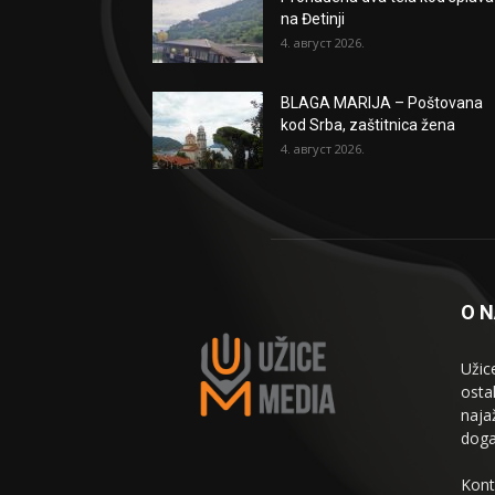
na Đetinji
4. август 2026.
BLAGA MARIJA – Poštovana
kod Srba, zaštitnica žena
4. август 2026.
O 
Užic
osta
naja
doga
Kont