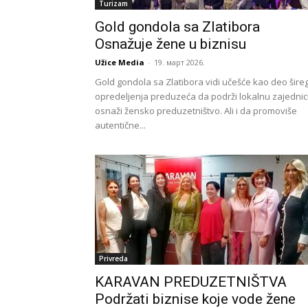
Turizam
Gold gondola sa Zlatibora
Osnažuje žene u biznisu
Užice Media
-
19. март 2026.
Gold gondola sa Zlatibora vidi učešće kao deo šire
opredeljenja preduzeća da podrži lokalnu zajednic
osnaži žensko preduzetništvo. Ali i da promoviše
autentične...
Privreda
KARAVAN PREDUZETNIŠTVA
Podržati biznise koje vode žene