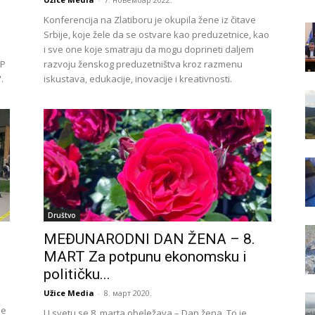
Konferencija na Zlatiboru je okupila žene iz čitave
Srbije, koje žele da se ostvare kao preduzetnice, kao
i sve one koje smatraju da mogu doprineti daljem
JP
razvoju ženskog preduzetništva kroz razmenu
.
iskustava, edukacije, inovacije i kreativnosti.
Društvo
MEĐUNARODNI DAN ŽENA – 8.
MART Za potpunu ekonomsku i
političku...
Užice Media
-
8. март 2020.
je
U svetu se 8. marta obeležava – Dan žena. To je