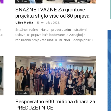
Društvo
SNAŽNE I VAŽNE Za grantove
projekta stiglo više od 80 prijava
Užice Media
-
13. октобар 2025.
g
Snažne i važne - Nakon provere administrativnih
u i
uslova, 83 prijave biće bodovane, a 20 najbolje
rangiranih projekata ulazi u uži izbor. I dobija priliku...
Privreda
Bespovratno 600 miliona dinara za
PREDUZETNICE