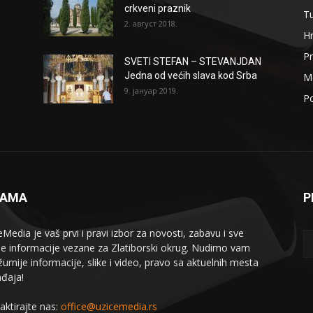
crkveni praznik
T
2. август 2018.
H
Pr
SVETI STEFAN – STEVANJDAN
Jedna od većih slava kod Srba
Me
9. јануар 2019.
Po
NAMA
P
eMedia je vaš prvi i pravi izbor za novosti, zabavu i sve
le informacije vezane za Zlatiborski okrug. Nudimo vam
žurnije informacije, slike i video, pravo sa aktuelnih mesta
đaja!
aktirajte nas:
office@uzicemedia.rs