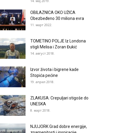
14. мај 2019.
OBILAZNICA OKO UŽICA
Obezbeđeno 30 miliona evra
11. март 2022.
TOMETINO POLJE Iz Londona
stigli Melisa i Zoran Đukić
14. август 2018.
Izvor života i bigrene kade
Stopića pećine
19. април 2018.
ZLAKUSA: Crepuljari stigoše do
UNESKA
8. март 2018.
NJUJORK Grad dobre energije,
znamenitosti i inspiracije