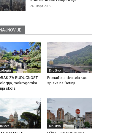
26. март 2019.
NAJNOVIJE
kologija
Društvo
ORAK ZA BUDUĆNOST
Pronađena dva tela kod
ologija, mokrogorska
splava na Đetinji
tnja škola
ruštvo
Društvo