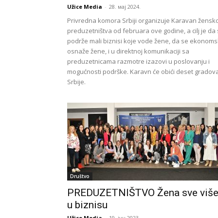
Užice Media
-
28. мај 2024.
Privredna komora Srbiji organizuje Karavan žensk
preduzetništva od februara ove godine, a cilj je da
podrže mali biznisi koje vode žene, da se ekonoms
osnaže žene, i u direktnoj komunikaciji sa
preduzetnicama razmotre izazovi u poslovanju i
mogućnosti podrške. Karavn će obići deset gradov
Srbije.
Društvo
PREDUZETNIŠTVO Žena sve viš
u biznisu
Užice Media
-
19. јун 2023.