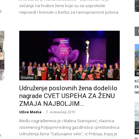
sećanje na hrabre žene koje su se usprotivile
i
nepravdi i krenule u borbu za ravnopravnost polova.
E
Društvo
K
Udruženje poslovnih žena dodelilo
Ek
le
nagrade CVET USPEHA ZA ŽENU
ZMAJA NAJBOLJIM...
Užice Media
-
7. новембар 2019.
Među nagrađenima je i Malina Stanojević, vlasnica
istoimenog Poljoprivrednog gazdinstva i predsednica
D
Udruženja žena “Sačuvajmo selo”, iz Priboja, kojoj je
e