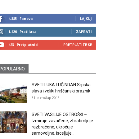
4,885
Fanova
LAJKUJ
1,420
Pratilaca
ZAPRATI
423
Pretplatnici
PRETPLATITE SE
POPULARNO
SVETI LUKA LUČINDAN Srpska
slava i veliki hrišćanski praznik
31. октобар 2018.
SVETI VASILIJE OSTROŠKI –
Izmiruje zavađene, zbratimljuje
razbraćene, ukroćuje
samovoljne, isceljuje...