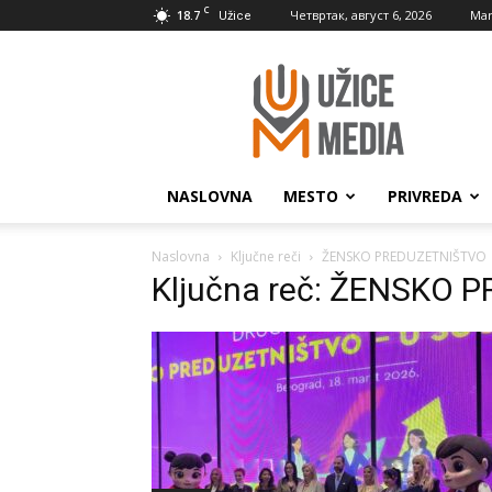
C
18.7
Четвртак, август 6, 2026
Mar
Užice
UžiceMedia
NASLOVNA
MESTO
PRIVREDA
Naslovna
Ključne reči
ŽENSKO PREDUZETNIŠTVO
Ključna reč: ŽENSKO