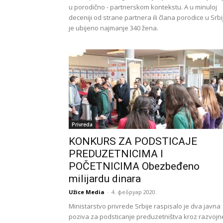
u porodično - partnerskom kontekstu. A u minuloj
deceniji od strane partnera ili člana porodice u Srbij
je ubijeno najmanje 340 žena.
Privreda
KONKURS ZA PODSTICAJE
PREDUZETNICIMA I
POČETNICIMA Obezbeđeno
milijardu dinara
Užice Media
-
4. фебруар 2020.
Ministarstvo privrede Srbije raspisalo je dva javna
poziva za podsticanje preduzetništva kroz razvojn