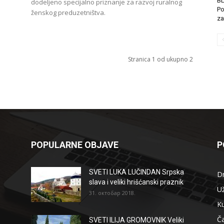
B
dodeljeno specijalno priznanje za razvoj ruralnog
d
Po
ženskog preduzetništva.
za
Stranica 1 od ukupno 2
POPULARNE OBJAVE
P
SVETI LUKA LUČINDAN Srpska
D
slava i veliki hrišćanski praznik
Už
31. октобар 2018.
Ku
Ča
SVETI ILIJA GROMOVNIK Veliki