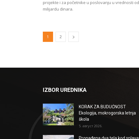
projekte i za početnike u poslovanju u vrednosti o
milijardu dinara.
1
2
IZBOR UREDNIKA
KORAK ZA BUDUĆNOST
Ekologija, mokrogorska letnja
škola
5. август 2026.
Pronađena dva tela kod splava