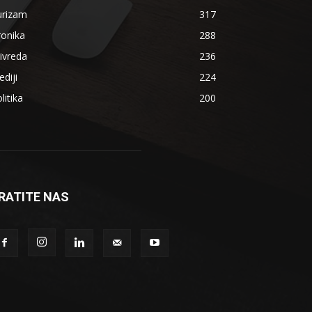
urizam
317
ronika
288
ivreda
236
diji
224
litika
200
RATITE NAS