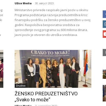
Užice Media
-
30. август 2023.
og
Ministarstvo privrede raspisalo javni poziv u okviru
 se
Programa podsticanja razvoja preduzetništva kroz
ki
finansijsku podršku za žensko preduzetništvo u ovoj
godini. Raspoloživa bespovratna sredstva za
sprovođenje ovog programa su 600 miliona dinara.
a
Javni poziv je otvoren do utroška sredstava.
Društvo
e
ŽENSKO PREDUZETNIŠTVO
„Svako to može“
Užice Media
-
7. новембар 2022.