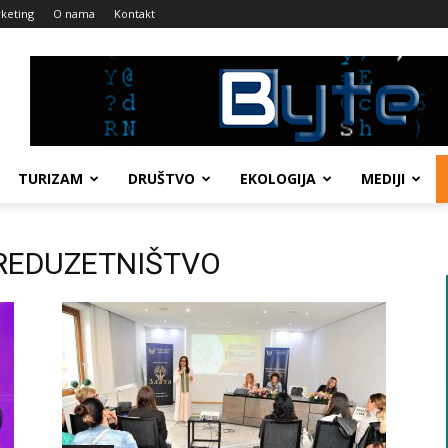
keting
O nama
Kontakt
TURIZAM
DRUŠTVO
EKOLOGIJA
MEDIJI
 PREDUZETNIŠTVO