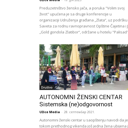
Preduzetništvo žensko jača, a poruka "Volim svoj
život" upućena je sa druge konferencije u
organizaciji Udruženja građana „Zlata“, uz podršku
Saveta za rodnu ravnopravnost Opštine Čajetina i 
„Gold gondola Zlatibor“, održane u hotelu "Palisad"
Društvo
AUTONOMNI ŽENSKI CENTAR
Sistemska (ne)odgovornost
Užice Media
-
28. септембар 2021.
Autonomni ženski centar u saopštenju navodi da je
tokom prethodnog vikenda još jedna žena ubijena 