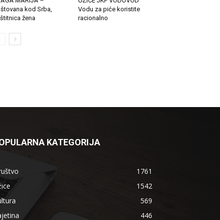
LAGA MARIJA –
UŽICE JKP VODOVOD
štovana kod Srba,
Vodu za piće koristite
štitnica žena
racionalno
OPULARNA KATEGORIJA
ruštvo
1761
ice
1542
ltura
569
jetina
446