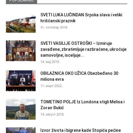
POPULARNO
SVETI LUKA LUČINDAN Srpska slava i veliki
hrišćanski praznik
31. октобар 2018.
SVETI VASILIJE OSTROŠKI – Izmiruje
zavađene, zbratimljuje razbraćene, ukroćuje
samovoljne, isceljuje...
14. мај 2019.
OBILAZNICA OKO UŽICA Obezbeđeno 30
miliona evra
11. март 2022.
TOMETINO POLJE Iz Londona stigli Melisa i
Zoran Đukić
14. август 2018.
Izvor života i bigrene kade Stopića pećine