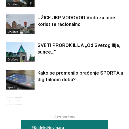
Društvo
UŽICE JKP VODOVOD Vodu za piće
koristite racionalno
Društvo
SVETI PROROK ILIJA „Od Svetog Ilije,
sunce…”
Društvo
Kako se promenilo praćenje SPORTA u
digitalnom dobu?
Sport
- Advertisement -