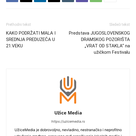
Prethodni tekst
Sledeći tekst
KAKO PODRŽATI MALA I
Predstava JUGOSLOVENSKOG
SREDNJA PREDUZEĆA U
DRAMSKOG POZORIŠTA
21.VEKU
„VRAT OD STAKLA“ na
užičkom Festivalu
Užice Media
https://uzicemedia.rs
UžiceMedia je dobrovoljno, nevladino, nestranačko i neprofitno