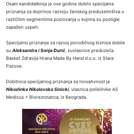
Osam kandidatkinja je ove godine dobilo specijalna
priznanja za doprinos razvoju ženskog preduzetništva u
različitim segmentima poslovanja u kojima su postigle
zapažen uspeh.
Specijalno priznanje za razvoj porodičnog biznisa dobile
su
Aleksandra i Sonja Đurić
, suvlasnice preduzeća
Basket Zdravija Hrana Made By Hand d.o.o. iz Stare
Pazove.
Dobitnica specijalnog priznanja za inovativnost je
Nikodinka Nikolovska Sinicki
, vlasnica poliklinike AS
Medicus + Biorezonanca, iz Beograda.