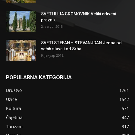
SVETI ILIJA GROMOVNIK Veliki crkveni
praznik
2. август 2018.
SVETI STEFAN – STEVANJDAN Jedna od
većih slava kod Srba
9. јануар 2019.
POPULARNA KATEGORIJA
Društvo
1761
Užice
1542
Kultura
571
Čajetina
447
Turizam
317