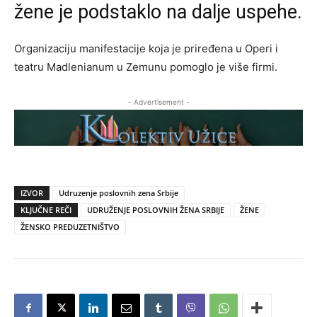
žene je podstaklo na dalje uspehe.
Organizaciju manifestacije koja je priređena u Operi i
teatru Madlenianum u Zemunu pomoglo je više firmi.
- Advertisement -
IZVOR
Udruzenje poslovnih zena Srbije
KLJUČNE REČI
UDRUŽENJE POSLOVNIH ŽENA SRBIJE
ŽENE
ŽENSKO PREDUZETNIŠTVO