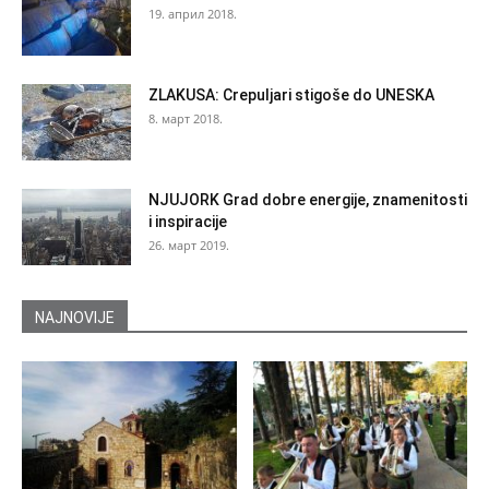
19. април 2018.
ZLAKUSA: Crepuljari stigoše do UNESKA
8. март 2018.
NJUJORK Grad dobre energije, znamenitosti
i inspiracije
26. март 2019.
NAJNOVIJE