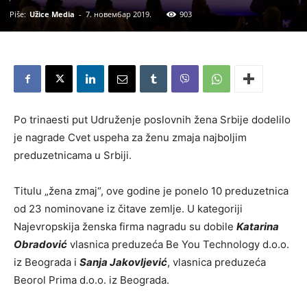
Piše:
Užice Media
-
7. новембар 2019.
903
Po trinaesti put Udruženje poslovnih žena Srbije dodelilo
je nagrade Cvet uspeha za ženu zmaja najboljim
preduzetnicama u Srbiji.
Titulu „žena zmaj“, ove godine je ponelo 10 preduzetnica
od 23 nominovane iz čitave zemlje. U kategoriji
Najevropskija ženska firma nagradu su dobile
Katarina
Obradović
vlasnica preduzeća Be You Technology d.o.o.
iz Beograda i
Sanja Jakovljević
, vlasnica preduzeća
Beorol Prima d.o.o. iz Beograda.