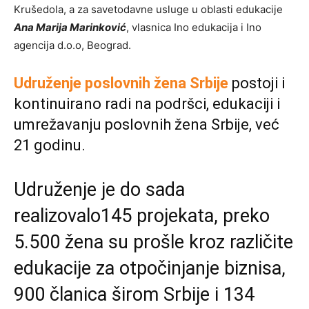
Krušedola, a za savetodavne usluge u oblasti edukacije
Ana Marija Marinković
, vlasnica Ino edukacija i Ino
agencija d.o.o, Beograd.
Udruženje poslovnih žena Srbije
postoji i
kontinuirano radi na podršci, edukaciji i
umrežavanju poslovnih žena Srbije, već
21 godinu.
Udruženje je do sada
realizovalo145 projekata, preko
5.500 žena su prošle kroz različite
edukacije za otpočinjanje biznisa,
900 članica širom Srbije i 134