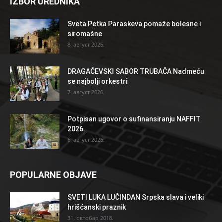
IZBOR UREDNIKA
Sveta Petka Paraskeva pomaže bolesne i
siromašne
8. август 2026.
DRAGAČEVSKI SABOR TRUBAČA Nadmeću
se najbolji orkestri
7. август 2026.
Potpisan ugovor o sufinansiranju NAFFIT
2026.
6. август 2026.
POPULARNE OBJAVE
SVETI LUKA LUČINDAN Srpska slava i veliki
hrišćanski praznik
31. октобар 2018.