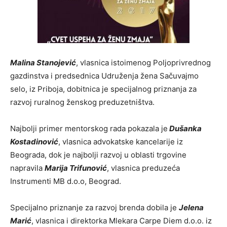
Malina Stanojević
, vlasnica istoimenog Poljoprivrednog
gazdinstva i predsednica Udruženja žena Sačuvajmo
selo, iz Priboja, dobitnica je specijalnog priznanja za
razvoj ruralnog ženskog preduzetništva.
Najbolji primer mentorskog rada pokazala je
Dušanka
Kostadinović
, vlasnica advokatske kancelarije iz
Beograda, dok je najbolji razvoj u oblasti trgovine
napravila
Marija Trifunović
, vlasnica preduzeća
Instrumenti MB d.o.o, Beograd.
Specijalno priznanje za razvoj brenda dobila je
Jelena
Marić
, vlasnica i direktorka Mlekara Carpe Diem d.o.o. iz