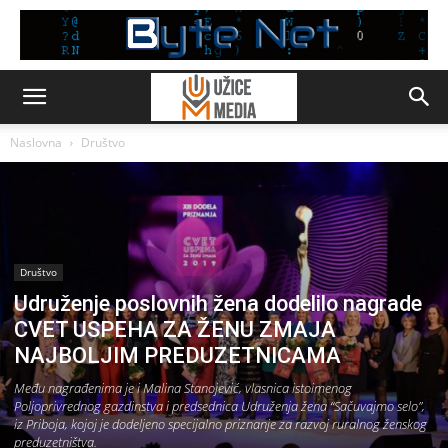
Naslovna
Društvo
Društvo
Udruženje poslovnih žena dodelilo nagrade
CVET USPEHA ZA ŽENU ZMAJA
NAJBOLJIM PREDUZETNICAMA
Među nagrađenima je i Malina Stanojević, vlasnica istoimenog
Poljoprivrednog gazdinstva i predsednica Udruženja žena “Sačuvajmo selo”,
iz Priboja, kojoj je dodeljeno specijalno priznanje za razvoj ruralnog ženskog
preduzetništva.