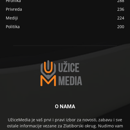
Hronika
288
Privreda
236
Mediji
224
Politika
200
O NAMA
UžiceMedia je vaš prvi i pravi izbor za novosti, zabavu i sve
ostale informacije vezane za Zlatiborski okrug. Nudimo vam