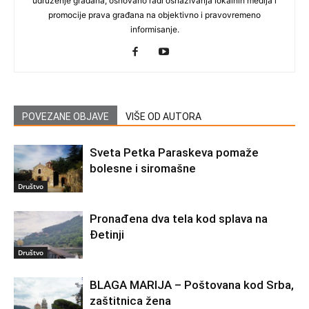
udruženje građana, osnovano radi osnaživanja lokalnih medija i
promocije prava građana na objektivno i pravovremeno
informisanje.
POVEZANE OBJAVE
VIŠE OD AUTORA
Sveta Petka Paraskeva pomaže
bolesne i siromašne
Društvo
Pronađena dva tela kod splava na
Đetinji
Društvo
BLAGA MARIJA – Poštovana kod Srba,
zaštitnica žena