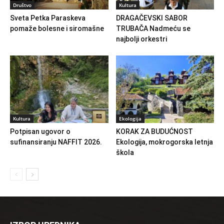
Društvo
Kultura
Sveta Petka Paraskeva
DRAGAČEVSKI SABOR
pomaže bolesne i siromašne
TRUBAČA Nadmeću se
najbolji orkestri
Kultura
Ekologija
Potpisan ugovor o
KORAK ZA BUDUĆNOST
sufinansiranju NAFFIT 2026.
Ekologija, mokrogorska letnja
škola