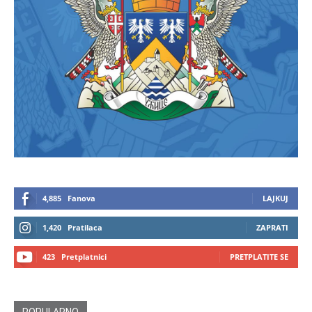
4,885
Fanova
LAJKUJ
1,420
Pratilaca
ZAPRATI
423
Pretplatnici
PRETPLATITE SE