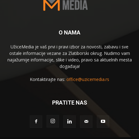
O NAMA
UžiceMedia je vaš prvi i pravi izbor za novosti, zabavu i sve
ostale informacije vezane za Zlatiborski okrug. Nudimo vam
najažurnije informacije, slike i video, pravo sa aktuelnih mesta
događaja!
Kontaktirajte nas:
office@uzicemedia.rs
PRATITE NAS