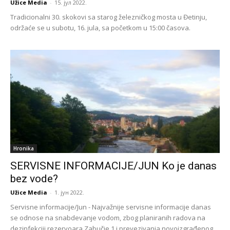
Užice Media
-
15. јул 2022.
Tradicionalni 30. skokovi sa starog železničkog mosta u Đetinju,
održaće se u subotu, 16. jula, sa početkom u 15:00 časova.
Hronika
SERVISNE INFORMACIJE/JUN Ko je danas
bez vode?
Užice Media
-
1. јун 2022.
Servisne informacije/Jun - Najvažnije servisne informacije danas
se odnose na snabdevanje vodom, zbog planiranih radova na
dezinfekciji rezervoara Zabučje 1 i prevezivanja novoizgrađenog