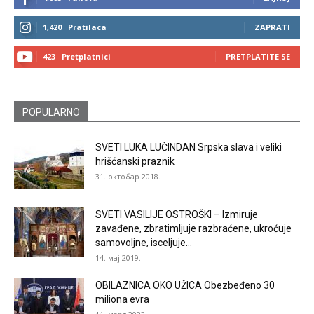
1,420
Pratilaca
ZAPRATI
423
Pretplatnici
PRETPLATITE SE
POPULARNO
SVETI LUKA LUČINDAN Srpska slava i veliki
hrišćanski praznik
31. октобар 2018.
SVETI VASILIJE OSTROŠKI – Izmiruje
zavađene, zbratimljuje razbraćene, ukroćuje
samovoljne, isceljuje...
14. мај 2019.
OBILAZNICA OKO UŽICA Obezbeđeno 30
miliona evra