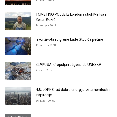
11. март 2022.
TOMETINO POLJE Iz Londona stigli Melisa i
Zoran Đukić
14. август 2018.
Izvor života i bigrene kade Stopića pećine
19. април 2018.
ZLAKUSA: Crepuljari stigoše do UNESKA
8. март 2018.
NJUJORK Grad dobre energije, znamenitosti i
inspiracije
26. март 2019.