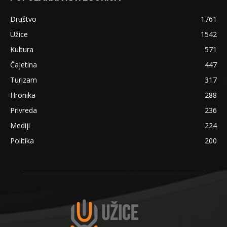
Društvo
1761
Užice
1542
Kultura
571
Čajetina
447
Turizam
317
Hronika
288
Privreda
236
Mediji
224
Politika
200