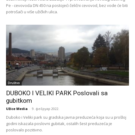
Pe - cevovoda DN 450 na postojeći čelični cevovod, bez vode će biti
potrošači u više užičkih ulica.
Društvo
DUBOKO I VELIKI PARK Poslovali sa
gubitkom
Užice Media
-
9. фебруар 2022.
Duboko i Veliki park su gradska javna preduzeća koja su u prošloj
godini iskazala poslovni gubitak, ostalih šest preduzeća je
poslovalo pozitivno.