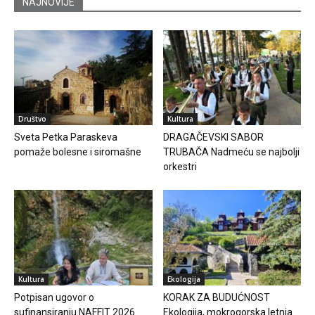
NAJNOVIJE
Društvo
Kultura
Sveta Petka Paraskeva
DRAGAČEVSKI SABOR
pomaže bolesne i siromašne
TRUBAČA Nadmeću se najbolji
orkestri
Kultura
Ekologija
Potpisan ugovor o
KORAK ZA BUDUĆNOST
sufinansiranju NAFFIT 2026.
Ekologija, mokrogorska letnja