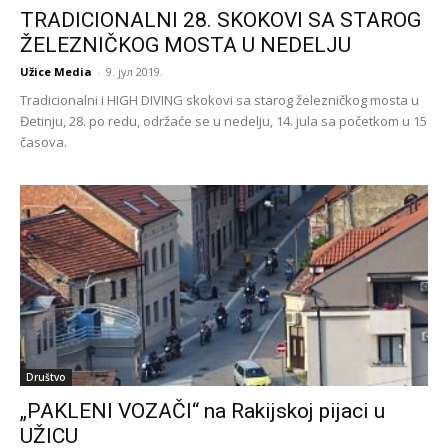
TRADICIONALNI 28. SKOKOVI SA STAROG
ŽELEZNIČKOG MOSTA U NEDELJU
Užice Media
-
9. јул 2019.
Tradicionalni i HIGH DIVING skokovi sa starog železničkog mosta u
Đetinju, 28. po redu, održaće se u nedelju, 14. jula sa početkom u 15
časova.
Društvo
„PAKLENI VOZAČI“ na Rakijskoj pijaci u
UŽICU