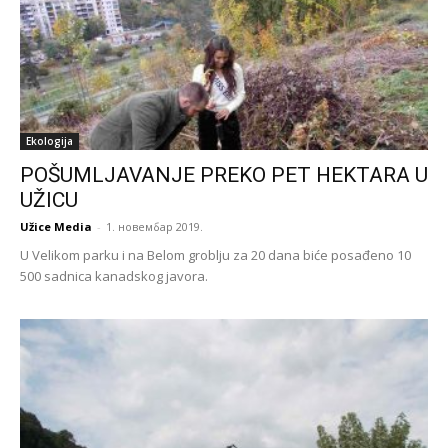
Ekologija
POŠUMLJAVANJE PREKO PET HEKTARA U
UŽICU
Užice Media
-
1. новембар 2019.
U Velikom parku i na Belom groblju za 20 dana biće posađeno 10
500 sadnica kanadskog javora.