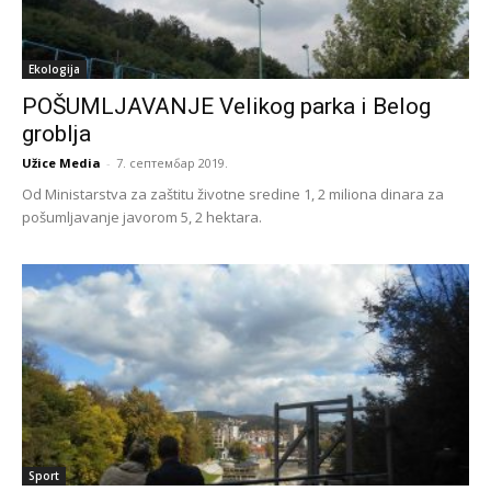
Ekologija
POŠUMLJAVANJE Velikog parka i Belog
groblja
Užice Media
-
7. септембар 2019.
Od Ministarstva za zaštitu životne sredine 1, 2 miliona dinara za
pošumljavanje javorom 5, 2 hektara.
Sport