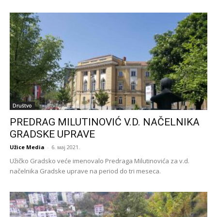
Društvo
PREDRAG MILUTINOVIĆ V.D. NAČELNIKA
GRADSKE UPRAVE
Užice Media
-
6. мај 2021.
Užičko Gradsko veće imenovalo Predraga Milutinovića za v.d.
načelnika Gradske uprave na period do tri meseca.