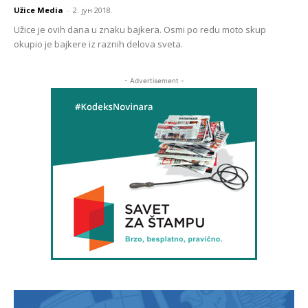
Užice Media
-
2. јун 2018.
Užice je ovih dana u znaku bajkera. Osmi po redu moto skup
okupio je bajkere iz raznih delova sveta.
- Advertisement -