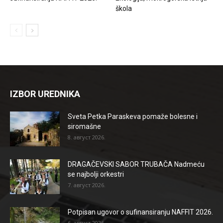
škola
IZBOR UREDNIKA
Sveta Petka Paraskeva pomaže bolesne i
siromašne
8. август 2026.
DRAGAČEVSKI SABOR TRUBAČA Nadmeću
se najbolji orkestri
7. август 2026.
Potpisan ugovor o sufinansiranju NAFFIT 2026.
6. август 2026.