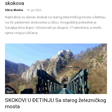
skokova
Užice Media
-
16. јул 2022.
Najhrabriji su danas skakali sa starog železničkog mosta u Đetinju,
na 30. jubilarnim skokovima u Užicu. Ovogodišnji pobednik je
Sarajlija Dino Bajrić. Učestovalo je ukupno 17 takmičara, a među
njima i trojica Užičana.
Sport
SKOKOVI U ĐETINJU Sa starog železničkog
mosta