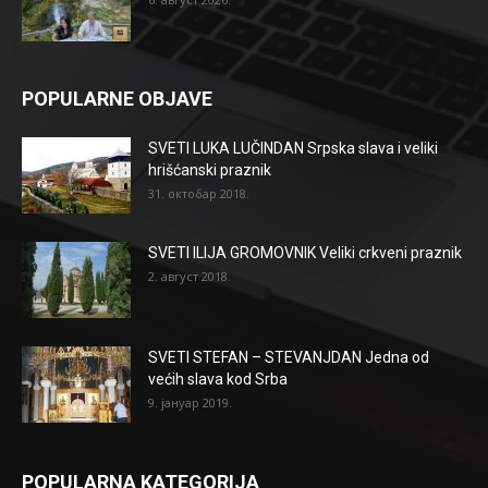
POPULARNE OBJAVE
SVETI LUKA LUČINDAN Srpska slava i veliki
hrišćanski praznik
31. октобар 2018.
SVETI ILIJA GROMOVNIK Veliki crkveni praznik
2. август 2018.
SVETI STEFAN – STEVANJDAN Jedna od
većih slava kod Srba
9. јануар 2019.
POPULARNA KATEGORIJA