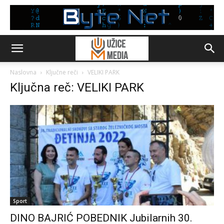
Naslovna
Ključne reči
VELIKI PARK
Ključna reč: VELIKI PARK
Sport
DINO BAJRIĆ POBEDNIK Jubilarnih 30.