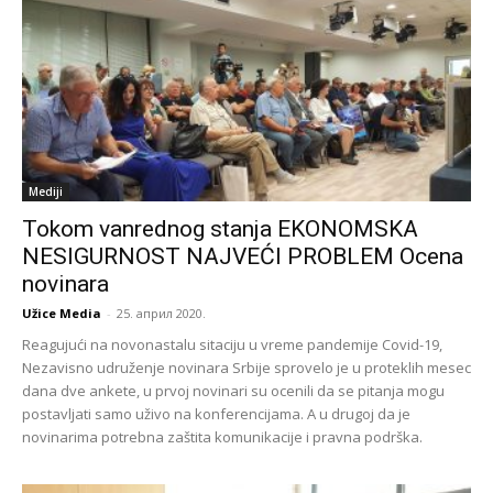
Mediji
Tokom vanrednog stanja EKONOMSKA
NESIGURNOST NAJVEĆI PROBLEM Ocena
novinara
Užice Media
-
25. април 2020.
Reagujući na novonastalu sitaciju u vreme pandemije Covid-19,
Nezavisno udruženje novinara Srbije sprovelo je u proteklih mesec
dana dve ankete, u prvoj novinari su ocenili da se pitanja mogu
postavljati samo uživo na konferencijama. A u drugoj da je
novinarima potrebna zaštita komunikacije i pravna podrška.