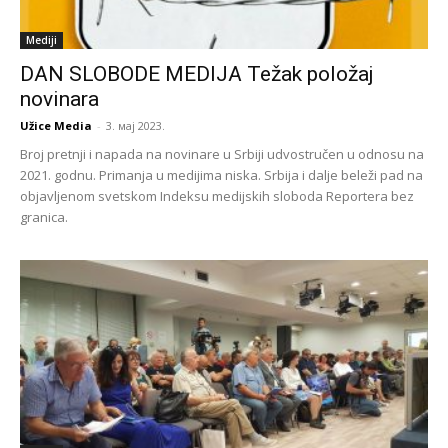
Mediji
DAN SLOBODE MEDIJA Težak položaj
novinara
Užice Media
-
3. мај 2023.
Broj pretnji i napada na novinare u Srbiji udvostručen u odnosu na
2021. godnu. Primanja u medijima niska. Srbija i dalje beleži pad na
objavljenom svetskom Indeksu medijskih sloboda Reportera bez
granica.