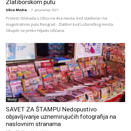
Zlatiborskom putu
Užice Media
-
3. децембар 2021.
Protest i blokada u Užicu na dva mesta, kod stadiona i na
magistralnom putu Beograd - Zlatibor kod Ložioničkog mosta.
Okupilo se preko hiljadu Užičana.
Mediji
SAVET ZA ŠTAMPU Nedopustivo
objavljivanje uznemirujućih fotografija na
naslovnim stranama