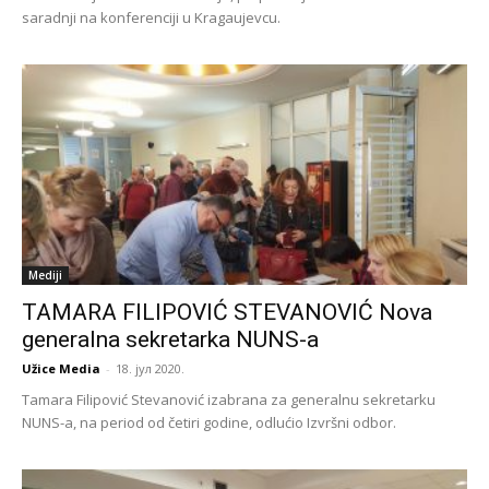
saradnji na konferenciji u Kragaujevcu.
Mediji
TAMARA FILIPOVIĆ STEVANOVIĆ Nova
generalna sekretarka NUNS-a
Užice Media
-
18. јул 2020.
Tamara Filipović Stevanović izabrana za generalnu sekretarku
NUNS-a, na period od četiri godine, odlućio Izvršni odbor.