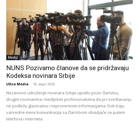
Mediji
NUNS Pozivamo članove da se pridržavaju
Kodeksa novinara Srbije
Užice Media
-
18. март 2020.
Nezavisno udruženje novinara Srbije uputilo poziv članstvu,
drugim novinarima i medijskim profesionalcima da pri izveštavanju
ne podležu glasinama i neproverenim informacijama. Dok traju
vanredne mere komunikacija sa članstvom obavljaće se putem
telefona i interneta.