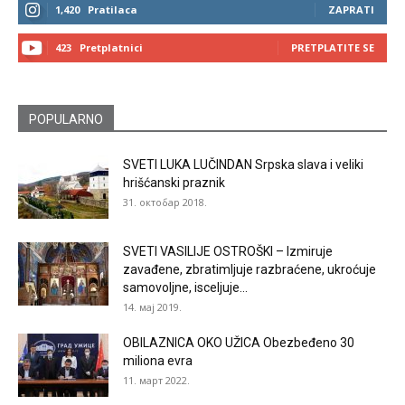
1,420
Pratilaca
ZAPRATI
423
Pretplatnici
PRETPLATITE SE
POPULARNO
SVETI LUKA LUČINDAN Srpska slava i veliki
hrišćanski praznik
31. октобар 2018.
SVETI VASILIJE OSTROŠKI – Izmiruje
zavađene, zbratimljuje razbraćene, ukroćuje
samovoljne, isceljuje...
14. мај 2019.
OBILAZNICA OKO UŽICA Obezbeđeno 30
miliona evra
11. март 2022.