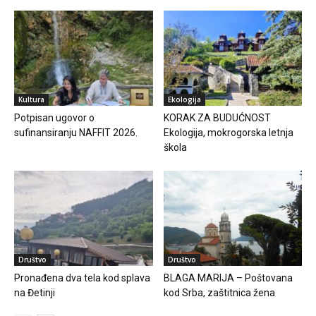
Kultura
Ekologija
Potpisan ugovor o
KORAK ZA BUDUĆNOST
sufinansiranju NAFFIT 2026.
Ekologija, mokrogorska letnja
škola
Društvo
Društvo
Pronađena dva tela kod splava
BLAGA MARIJA – Poštovana
na Đetinji
kod Srba, zaštitnica žena