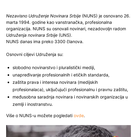
Nezavisno Udruženje Novinara Srbije
(NUNS) je osnovano 26.
marta 1994. godine kao vanstranačka, profesionalna
organizacija. NUNS su osnovali novinari, nezadovoljn radom
Udruženja novinara Srbije
(UNS).
NUNS danas ima preko 3300 članova.
Osnovni ciljevi Udruženja su:
slobodno novinarstvo i pluralistički mediji,
unapređivanje profesionalnih i etičkih standarda,
zaštita prava i interesa novinara (medijskih
profesionalaca), uključujući profesionalnu i pravnu zaštitu,
međusobna saradnja novinara i novinarskih organizacija u
zemlji i inostranstvu.
Više o NUNS-u možete pogledati
ovde
.