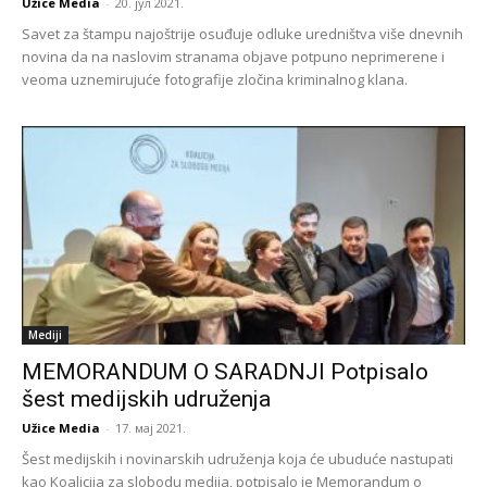
Užice Media
-
20. јул 2021.
Savet za štampu najoštrije osuđuje odluke uredništva više dnevnih
novina da na naslovim stranama objave potpuno neprimerene i
veoma uznemirujuće fotografije zločina kriminalnog klana.
Mediji
MEMORANDUM O SARADNJI Potpisalo
šest medijskih udruženja
Užice Media
-
17. мај 2021.
Šest medijskih i novinarskih udruženja koja će ubuduće nastupati
kao Koalicija za slobodu medija, potpisalo je Memorandum o