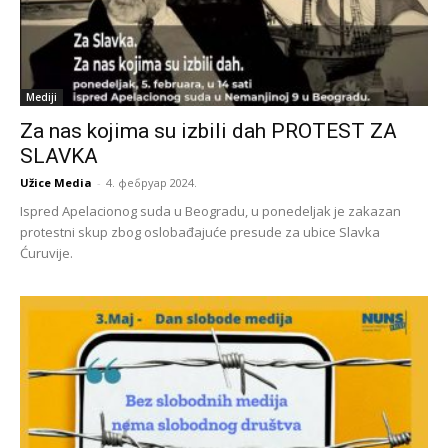
Mediji
Za nas kojima su izbili dah PROTEST ZA
SLAVKA
Užice Media
-
4. фебруар 2024.
Ispred Apelacionog suda u Beogradu, u ponedeljak je zakazan
protestni skup zbog oslobađajuće presude za ubice Slavka
Ćuruvije.