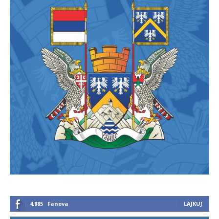
4,885
Fanova
LAJKUJ