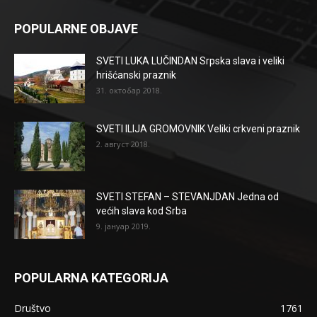
POPULARNE OBJAVE
SVETI LUKA LUČINDAN Srpska slava i veliki
hrišćanski praznik
31. октобар 2018.
SVETI ILIJA GROMOVNIK Veliki crkveni praznik
2. август 2018.
SVETI STEFAN – STEVANJDAN Jedna od
većih slava kod Srba
9. јануар 2019.
POPULARNA KATEGORIJA
Društvo
1761