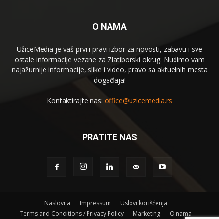
O NAMA
UžiceMedia je vaš prvi i pravi izbor za novosti, zabavu i sve
ostale informacije vezane za Zlatiborski okrug. Nudimo vam
najažurnije informacije, slike i video, pravo sa aktuelnih mesta
događaja!
Kontaktirajte nas:
office@uzicemedia.rs
PRATITE NAS
Naslovna
Impressum
Uslovi korišćenja
Terms and Conditions / Privacy Policy
Marketing
O nama