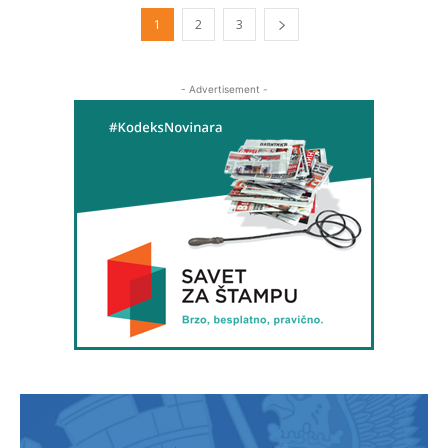
1
2
3
- Advertisement -