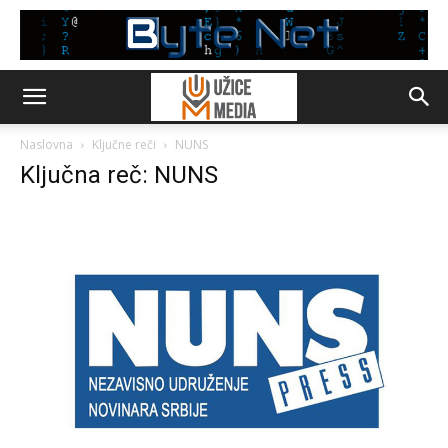
Naslovna
Ključne reči
NUNS
Ključna reč: NUNS