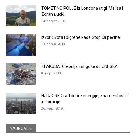
TOMETINO POLJE Iz Londona stigli Melisa i
Zoran Đukić
14. август 2018.
Izvor života i bigrene kade Stopića pećine
19. април 2018.
ZLAKUSA: Crepuljari stigoše do UNESKA
8. март 2018.
NJUJORK Grad dobre energije, znamenitosti i
inspiracije
26. март 2019.
NAJNOVIJE