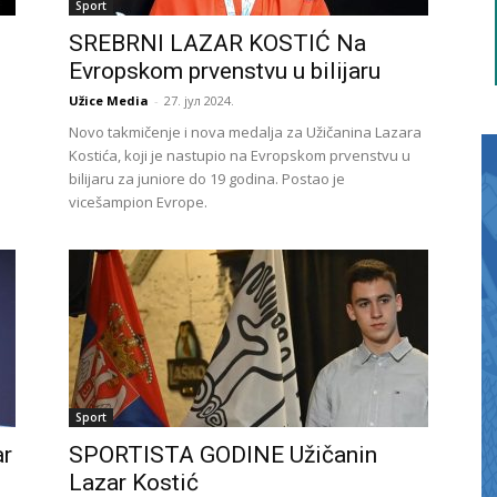
Sport
SREBRNI LAZAR KOSTIĆ Na
Evropskom prvenstvu u bilijaru
Užice Media
-
27. јул 2024.
Novo takmičenje i nova medalja za Užičanina Lazara
Kostića, koji je nastupio na Evropskom prvenstvu u
bilijaru za juniore do 19 godina. Postao je
vicešampion Evrope.
Sport
ar
SPORTISTA GODINE Užičanin
Lazar Kostić