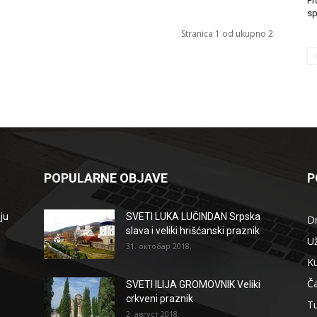
Pr
sp
Stranica 1 od ukupno 2
POPULARNE OBJAVE
P
ju
SVETI LUKA LUČINDAN Srpska
D
slava i veliki hrišćanski praznik
Už
31. октобар 2018.
Ku
Ča
SVETI ILIJA GROMOVNIK Veliki
crkveni praznik
T
2. август 2018.