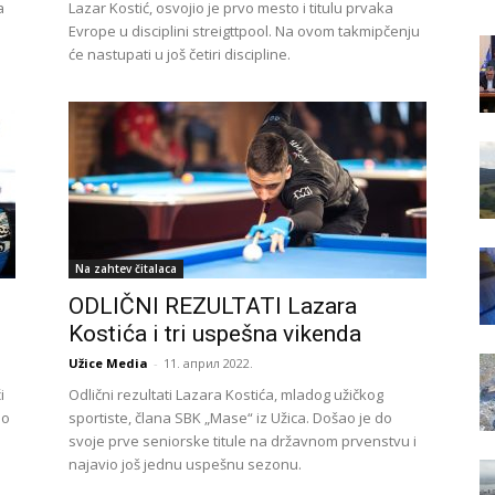
a
Lazar Kostić, osvojio je prvo mesto i titulu prvaka
Evrope u disciplini streigttpool. Na ovom takmipčenju
će nastupati u još četiri discipline.
Na zahtev čitalaca
ODLIČNI REZULTATI Lazara
Kostića i tri uspešna vikenda
Užice Media
-
11. април 2022.
i
Odlični rezultati Lazara Kostića, mladog užičkog
io
sportiste, člana SBK „Mase“ iz Užica. Došao je do
svoje prve seniorske titule na državnom prvenstvu i
najavio još jednu uspešnu sezonu.