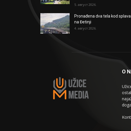
5. август 2026.
Pronađena dva tela kod splava
na Đetinji
4. август 2026.
O 
Užic
osta
naja
doga
Kont