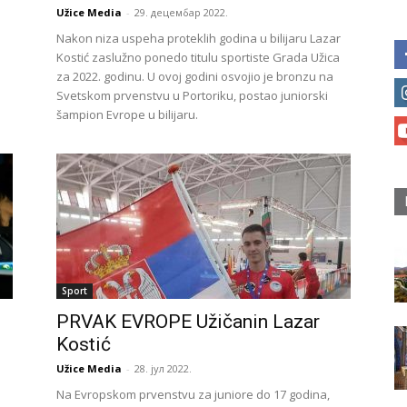
Užice Media
-
29. децембар 2022.
Nakon niza uspeha proteklih godina u bilijaru Lazar
Kostić zaslužno ponedo titulu sportiste Grada Užica
za 2022. godinu. U ovoj godini osvojio je bronzu na
Svetskom prvenstvu u Portoriku, postao juniorski
šampion Evrope u bilijaru.
Sport
PRVAK EVROPE Užičanin Lazar
Kostić
Užice Media
-
28. јул 2022.
Na Evropskom prvenstvu za juniore do 17 godina,