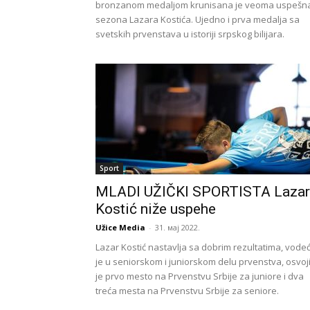
bronzanom medaljom krunisana je veoma uspešn
sezona Lazara Kostića. Ujedno i prva medalja sa
svetskih prvenstava u istoriji srpskog bilijara.
Sport
MLADI UŽIČKI SPORTISTA Lazar
Kostić niže uspehe
Užice Media
-
31. мај 2022.
Lazar Kostić nastavlja sa dobrim rezultatima, vodeć
je u seniorskom i juniorskom delu prvenstva, osvoj
je prvo mesto na Prvenstvu Srbije za juniore i dva
treća mesta na Prvenstvu Srbije za seniore.