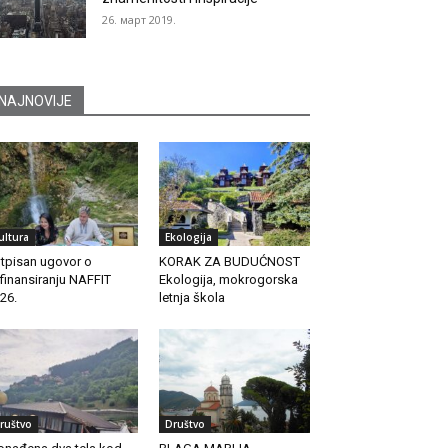
26. март 2019.
NAJNOVIJE
ultura
Ekologija
tpisan ugovor o
KORAK ZA BUDUĆNOST
finansiranju NAFFIT
Ekologija, mokrogorska
26.
letnja škola
ruštvo
Društvo