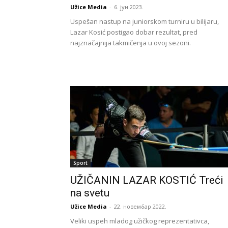
Užice Media
-
6. јун 2023.
Uspešan nastup na juniorskom turniru u bilijaru,
Lazar Kosić postigao dobar rezultat, pred
najznačajnija takmičenja u ovoj sezoni.
Sport
UŽIČANIN LAZAR KOSTIĆ Treći
na svetu
Užice Media
-
22. новембар 2022.
Veliki uspeh mladog užičkog reprezentativca,