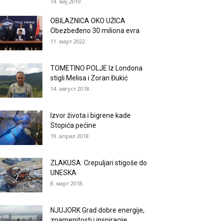
14. мај 2019.
OBILAZNICA OKO UŽICA
Obezbeđeno 30 miliona evra
11. март 2022.
TOMETINO POLJE Iz Londona
stigli Melisa i Zoran Đukić
14. август 2018.
Izvor života i bigrene kade
Stopića pećine
19. април 2018.
ZLAKUSA: Crepuljari stigoše do
UNESKA
8. март 2018.
NJUJORK Grad dobre energije,
znamenitosti i inspiracije