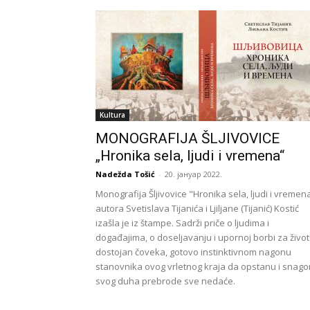
Kultura
MONOGRAFIJA ŠLJIVOVICE
„Hronika sela, ljudi i vremena“
Nadežda Tošić
-
20. јануар 2022.
Monografija Šljivovice "Hronika sela, ljudi i vremen
autora Svetislava Tijanića i Ljiljane (Tijanić) Kostić
izašla je iz štampe. Sadrži priče o ljudima i
događajima, o doseljavanju i upornoj borbi za život
dostojan čoveka, gotovo instinktivnom nagonu
stanovnika ovog vrletnog kraja da opstanu i snag
svog duha prebrode sve nedaće.