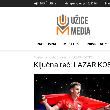
C
34.3
Четвртак, август 6, 2026
Mar
Užice
UžiceMedia
NASLOVNA
MESTO
PRIVREDA
Naslovna
Ključne reči
LAZAR KOSTIĆ
Ključna reč: LAZAR KO