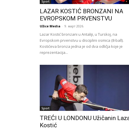
Sport
LAZAR KOSTIĆ BRONZANI NA
EVROPSKOM PRVENSTVU
Užice Media
-
9. март 2026.
Lazar Kostić bronzani u Antaliji, u Turskoj, na
Evropskom prvenstvu u disciplini osmica (8-ball).
Kostićeva bronza jedna je od dva odličja koje je
reprezentacija...
Sport
TREĆI U LONDONU Užičanin Laz
Kostić