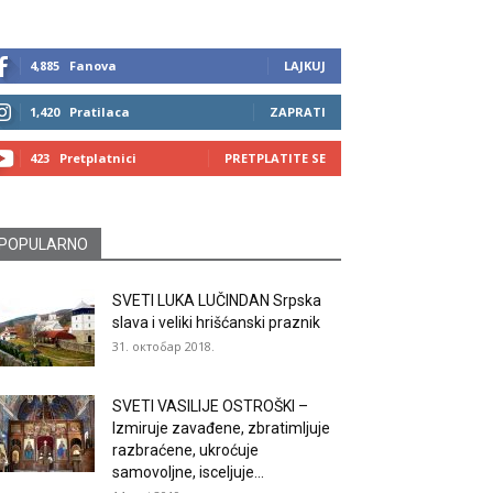
4,885
Fanova
LAJKUJ
1,420
Pratilaca
ZAPRATI
423
Pretplatnici
PRETPLATITE SE
POPULARNO
SVETI LUKA LUČINDAN Srpska
slava i veliki hrišćanski praznik
31. октобар 2018.
SVETI VASILIJE OSTROŠKI –
Izmiruje zavađene, zbratimljuje
razbraćene, ukroćuje
samovoljne, isceljuje...