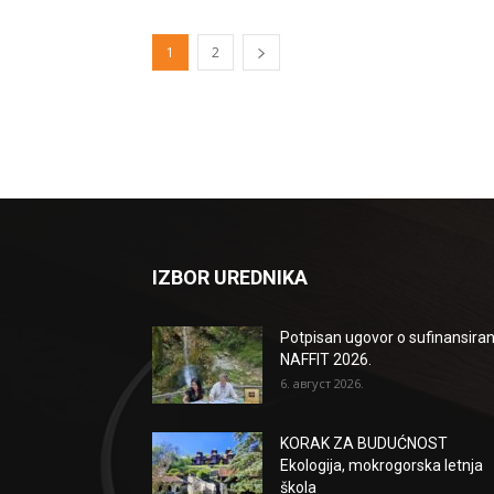
1
2
IZBOR UREDNIKA
Potpisan ugovor o sufinansiran
NAFFIT 2026.
6. август 2026.
KORAK ZA BUDUĆNOST
Ekologija, mokrogorska letnja
škola