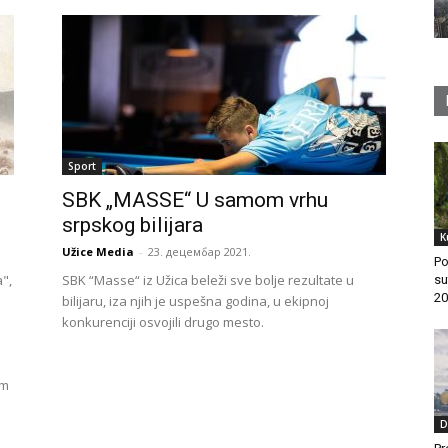
Sport
SBK „MASSE“ U samom vrhu
srpskog bilijara
K
Užice Media
-
23. децембар 2021.
Po
a",
SBK “Masse“ iz Užica beleži sve bolje rezultate u
su
20
bilijaru, iza njih je uspešna godina, u ekipnoj
konkurenciji osvojili drugo mesto.
om
D