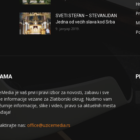
H
Pr
SVETI STEFAN – STEVANJDAN
Jedna od većih slava kod Srba
Me
9. јануар 2019.
Po
NAMA
P
eMedia je vaš prvi i pravi izbor za novosti, zabavu i sve
le informacije vezane za Zlatiborski okrug. Nudimo vam
žurnije informacije, slike i video, pravo sa aktuelnih mesta
đaja!
aktirajte nas:
office@uzicemedia.rs