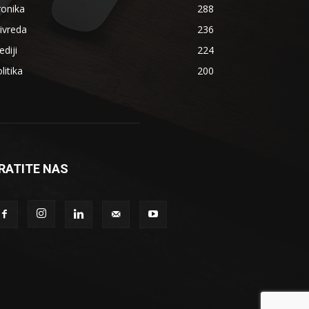
ronika
288
ivreda
236
diji
224
litika
200
RATITE NAS