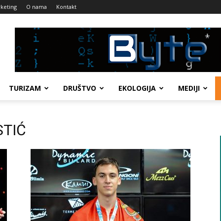
keting
O nama
Kontakt
TURIZAM
DRUŠTVO
EKOLOGIJA
MEDIJI
STIĆ