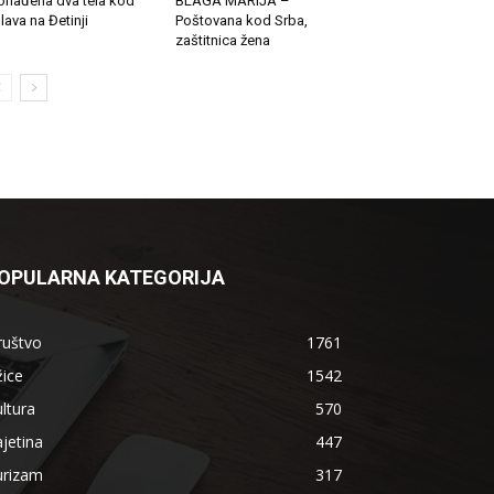
onađena dva tela kod
BLAGA MARIJA –
lava na Đetinji
Poštovana kod Srba,
zaštitnica žena
OPULARNA KATEGORIJA
ruštvo
1761
ice
1542
ltura
570
jetina
447
urizam
317