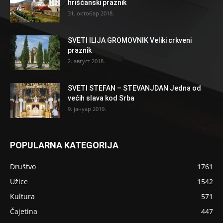
hrišćanski praznik
31. октобар 2018.
SVETI ILIJA GROMOVNIK Veliki crkveni
praznik
2. август 2018.
SVETI STEFAN – STEVANJDAN Jedna od
većih slava kod Srba
9. јануар 2019.
POPULARNA KATEGORIJA
Društvo
1761
Užice
1542
Kultura
571
Čajetina
447