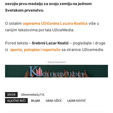
osvojio prvu medalju za svoju zemlju na jednom
Svetskom prvenstvu
.
O ostalim
uspesima Užičanina Lazara Kostića
više u
ranijim tekstovima portala UžiceMedia.
Pored teksta –
Srebrni Lazar Kostić
– pogledajte i druge
iz
sporta
,
putopise i reportaže
sa stranice Užicemedia.
- Advertisement -
IZVOR
Užicemedia/LJ.T.K.
KLJUČNE REČI
BILIJAR
GRAD UŽICE
LAZAR KOSTIĆ