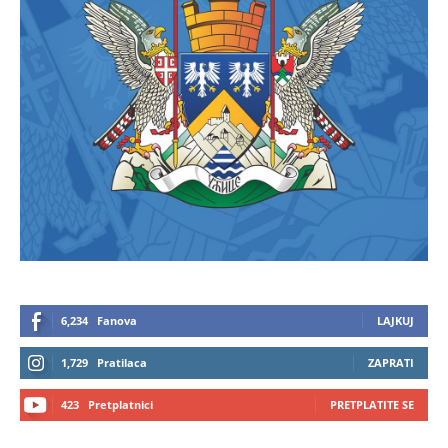
6,234
Fanova
LAJKUJ
1,729
Pratilaca
ZAPRATI
423
Pretplatnici
PRETPLATITE SE