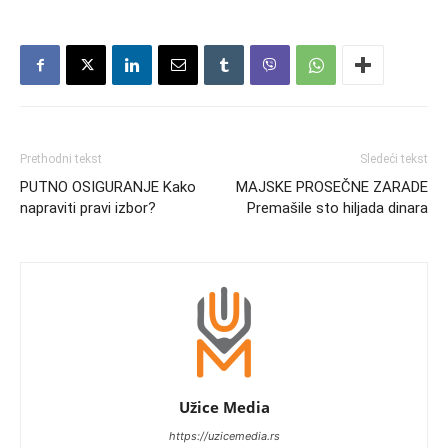
Prethodni tekst
Sledeći tekst
PUTNO OSIGURANJE Kako
MAJSKE PROSEČNE ZARADE
napraviti pravi izbor?
Premašile sto hiljada dinara
Užice Media
https://uzicemedia.rs