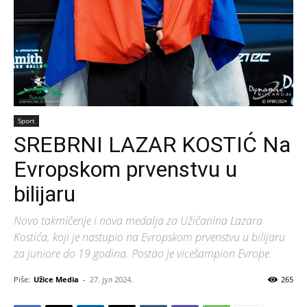
Sport
SREBRNI LAZAR KOSTIĆ Na
Evropskom prvenstvu u
bilijaru
Novo takmičenje i nova medalja za Užičanina Lazara
Kostića, koji je nastupio na Evropskom prvenstvu u bilijaru
za juniore do 19 godina. Postao je vicešampion Evrope.
Piše:
Užice Media
-
27. јул 2024.
265