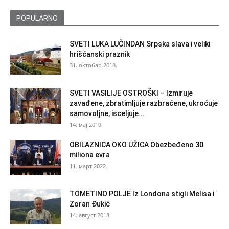
POPULARNO
SVETI LUKA LUČINDAN Srpska slava i veliki
hrišćanski praznik
31. октобар 2018.
SVETI VASILIJE OSTROŠKI – Izmiruje
zavađene, zbratimljuje razbraćene, ukroćuje
samovoljne, isceljuje...
14. мај 2019.
OBILAZNICA OKO UŽICA Obezbeđeno 30
miliona evra
11. март 2022.
TOMETINO POLJE Iz Londona stigli Melisa i
Zoran Đukić
14. август 2018.