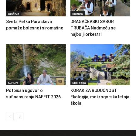
Društvo
Kultura
Sveta Petka Paraskeva
DRAGAČEVSKI SABOR
pomaže bolesne i siromašne
TRUBAČA Nadmeću se
najbolji orkestri
Kultura
Ekologija
Potpisan ugovor o
KORAK ZA BUDUĆNOST
sufinansiranju NAFFIT 2026.
Ekologija, mokrogorska letnja
škola