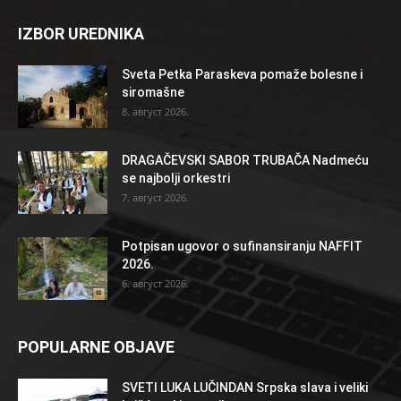
IZBOR UREDNIKA
Sveta Petka Paraskeva pomaže bolesne i
siromašne
8. август 2026.
DRAGAČEVSKI SABOR TRUBAČA Nadmeću
se najbolji orkestri
7. август 2026.
Potpisan ugovor o sufinansiranju NAFFIT
2026.
6. август 2026.
POPULARNE OBJAVE
SVETI LUKA LUČINDAN Srpska slava i veliki