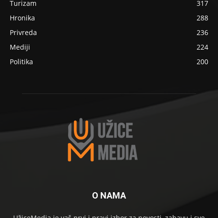
Turizam
317
Hronika
288
Privreda
236
Mediji
224
Politika
200
O NAMA
UžiceMedia je vaš prvi i pravi izbor za novosti, zabavu i sve