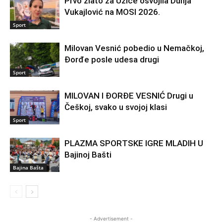
Prvo zlato za Užice osvojila Dunja
Vukajlović na MOSI 2026.
Sport
Milovan Vesnić pobedio u Nemačkoj,
Đorđe posle udesa drugi
Sport
MILOVAN I ĐORĐE VESNIĆ Drugi u
Češkoj, svako u svojoj klasi
Sport
PLAZMA SPORTSKE IGRE MLADIH U
Bajinoj Bašti
Bajina Bašta
- Advertisement -