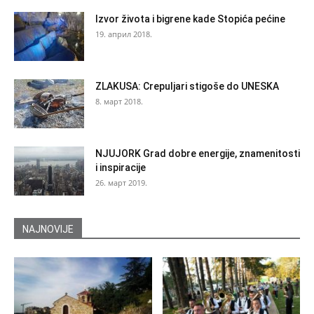
Izvor života i bigrene kade Stopića pećine
19. април 2018.
ZLAKUSA: Crepuljari stigoše do UNESKA
8. март 2018.
NJUJORK Grad dobre energije, znamenitosti
i inspiracije
26. март 2019.
NAJNOVIJE