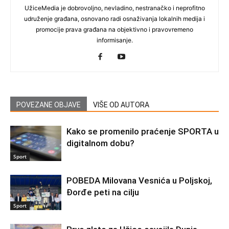
UžiceMedia je dobrovoljno, nevladino, nestranačko i neprofitno
udruženje građana, osnovano radi osnaživanja lokalnih medija i
promocije prava građana na objektivno i pravovremeno
informisanje.
POVEZANE OBJAVE
VIŠE OD AUTORA
Kako se promenilo praćenje SPORTA u
digitalnom dobu?
Sport
POBEDA Milovana Vesnića u Poljskoj,
Đorđe peti na cilju
Sport