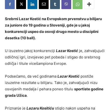
Srebrni Lazar Kostić na Evropskom prvenstvu u bilijaru
za juniore do 19 godina u Sloveniji, gde je u jakoj
konkurenciji uspeo da osvoji drugo mesto u disciplini
desetka (10 ball).
U izuzetno jakoj konkurenciji
Lazar Kostić
je, zahvaljujući
odličnoj igri, izvojevao pet pobeda i stigao do srebrnog
odličja i titule vicešampiona Evrope.
Podsećamo, da već godinama
Lazar Kostić
postiže
izuzetne rezultate u bilijaru. Tako je, zahvaljujući nizu
osvojenih medalja i pehara poneo titulu
sportiste godine
grada Užica
.
Priznanje je
Lazaru Kositiću
stiglo nakon uspeha na