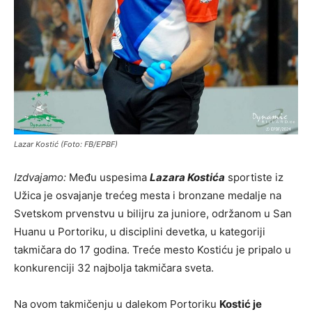
Lazar Kostić (Foto: FB/EPBF)
Izdvajamo:
Među uspesima
Lazara Kostića
sportiste iz
Užica je osvajanje trećeg mesta i bronzane medalje na
Svetskom prvenstvu u bilijru za juniore, održanom u San
Huanu u Portoriku, u disciplini devetka, u kategoriji
takmičara do 17 godina. Treće mesto Kostiću je pripalo u
konkurenciji 32 najbolja takmičara sveta.
Na ovom takmičenju u dalekom Portoriku
Kostić je