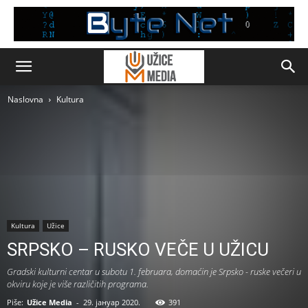
Naslovna
Kultura
Kultura
Užice
SRPSKO – RUSKO VEČE U UŽICU
Gradski kulturni centar u subotu 1. februara, domaćin je Srpsko - ruske večeri u
okviru koje je više različitih programa.
Piše:
Užice Media
-
29. јануар 2020.
391