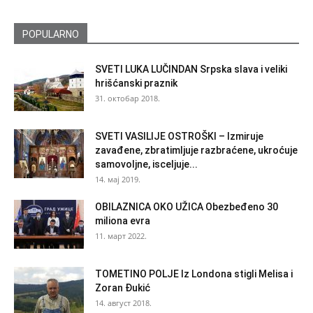
POPULARNO
SVETI LUKA LUČINDAN Srpska slava i veliki
hrišćanski praznik
31. октобар 2018.
SVETI VASILIJE OSTROŠKI – Izmiruje
zavađene, zbratimljuje razbraćene, ukroćuje
samovoljne, isceljuje...
14. мај 2019.
OBILAZNICA OKO UŽICA Obezbeđeno 30
miliona evra
11. март 2022.
TOMETINO POLJE Iz Londona stigli Melisa i
Zoran Đukić
14. август 2018.