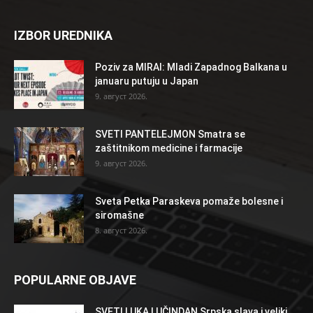
IZBOR UREDNIKA
Poziv za MIRAI: Mladi Zapadnog Balkana u
januaru putuju u Japan
9. август 2026.
SVETI PANTELEJMON Smatra se
zaštitnikom medicine i farmacije
9. август 2026.
Sveta Petka Paraskeva pomaže bolesne i
siromašne
8. август 2026.
POPULARNE OBJAVE
SVETI LUKA LUČINDAN Srpska slava i veliki