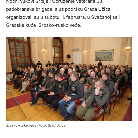
Noćni vukovi Srbije i Udruženje veterana 63.
padobranske brigade, a uz podršku Grada Užica,
organizovali su u subotu, 1. februara, u Svečanoj sali
Gradske kuće Srpsko-rusko veče.
Srpsko-rusko veče (Foto: Grad Užice)