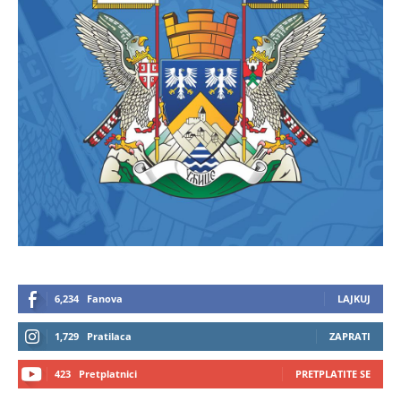
6,234
Fanova
LAJKUJ
1,729
Pratilaca
ZAPRATI
423
Pretplatnici
PRETPLATITE SE