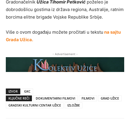
Gradonačelnik
Užica Tihomir Petković
poželeo je
dobrodošlicu gostima iz država regiona, Australije, ratnim
borcima elitne brigade Vojske Republike Srbije.
Više o ovom događaju možete pročitati u tekstu
na sajtu
Grada Užica.
- Advertisement -
IZVOR
GKC
KLJUČNE REČI
DOKUMENTARNI FILMOVI
FILMOVI
GRAD UŽICE
GRADSKI KULTURNI CENTAR UŽICE
IZLOŽBE