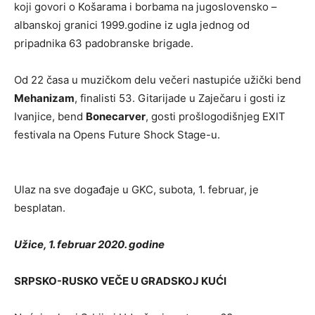
koji govori o Košarama i borbama na jugoslovensko –
albanskoj granici 1999.godine iz ugla jednog od
pripadnika 63 padobranske brigade.
Od 22 časa u muzičkom delu večeri nastupiće užički bend
Mehanizam
, finalisti 53. Gitarijade u Zaječaru i gosti iz
Ivanjice, bend
Bonecarver
, gosti prošlogodišnjeg EXIT
festivala na Opens Future Shock Stage-u.
Ulaz na sve događaje u GKC, subota, 1. februar, je
besplatan.
Užice, 1. februar 2020. godine
SRPSKO-RUSKO VEČE U GRADSKOJ KUĆI