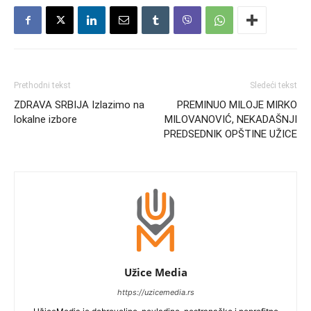
Prethodni tekst
Sledeći tekst
ZDRAVA SRBIJA Izlazimo na
PREMINUO MILOJE MIRKO
lokalne izbore
MILOVANOVIĆ, NEKADAŠNJI
PREDSEDNIK OPŠTINE UŽICE
Užice Media
https://uzicemedia.rs