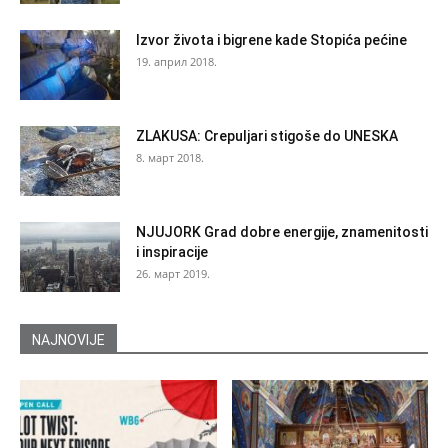
Izvor života i bigrene kade Stopića pećine
19. април 2018.
ZLAKUSA: Crepuljari stigoše do UNESKA
8. март 2018.
NJUJORK Grad dobre energije, znamenitosti
i inspiracije
26. март 2019.
NAJNOVIJE