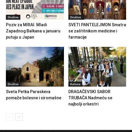
Društvo
Društvo
Poziv za MIRAI: Mladi
SVETI PANTELEJMON Smatra
Zapadnog Balkana u januaru
se zaštitnikom medicine i
putuju u Japan
farmacije
Društvo
Kultura
Sveta Petka Paraskeva
DRAGAČEVSKI SABOR
pomaže bolesne i siromašne
TRUBAČA Nadmeću se
najbolji orkestri