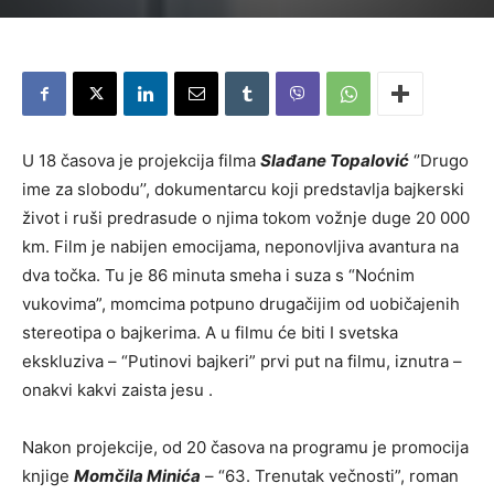
U 18 časova je projekcija filma
Slađane Topalović
‘’Drugo
ime za slobodu’’, dokumentarcu koji predstavlja bajkerski
život i ruši predrasude o njima tokom vožnje duge 20 000
km. Film je nabijen emocijama, neponovljiva avantura na
dva točka. Tu je 86 minuta smeha i suza s “Noćnim
vukovima”, momcima potpuno drugačijim od uobičajenih
stereotipa o bajkerima. A u filmu će biti I svetska
ekskluziva – “Putinovi bajkeri” prvi put na filmu, iznutra –
onakvi kakvi zaista jesu .
Nakon projekcije, od 20 časova na programu je promocija
knjige
Momčila Minića
– “63. Trenutak večnosti”, roman