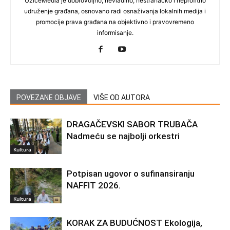
UžiceMedia je dobrovoljno, nevladino, nestranačko i neprofitno
udruženje građana, osnovano radi osnaživanja lokalnih medija i
promocije prava građana na objektivno i pravovremeno
informisanje.
POVEZANE OBJAVE
VIŠE OD AUTORA
DRAGAČEVSKI SABOR TRUBAČA
Nadmeću se najbolji orkestri
Kultura
Potpisan ugovor o sufinansiranju
NAFFIT 2026.
Kultura
KORAK ZA BUDUĆNOST Ekologija,