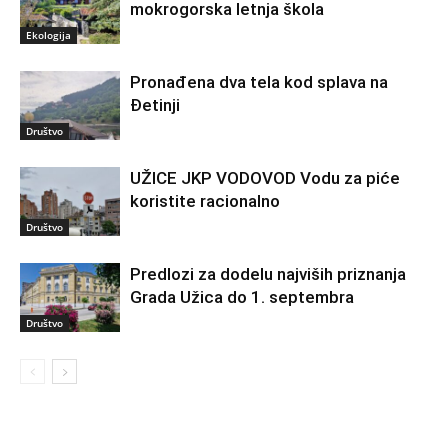
mokrogorska letnja škola
Ekologija
Pronađena dva tela kod splava na
Đetinji
Društvo
UŽICE JKP VODOVOD Vodu za piće
koristite racionalno
Društvo
Predlozi za dodelu najviših priznanja
Grada Užica do 1. septembra
Društvo