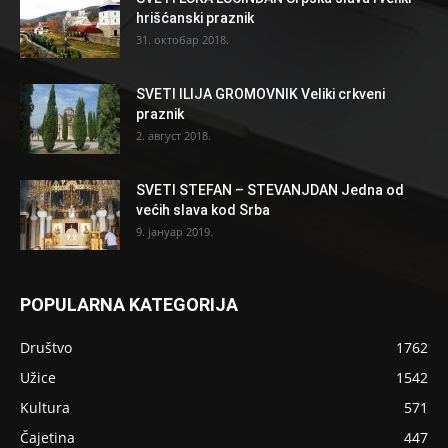
hrišćanski praznik
31. октобар 2018.
SVETI ILIJA GROMOVNIK Veliki crkveni
praznik
2. август 2018.
SVETI STEFAN – STEVANJDAN Jedna od
većih slava kod Srba
9. јануар 2019.
POPULARNA KATEGORIJA
Društvo
1762
Užice
1542
Kultura
571
Čajetina
447