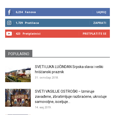
6,234
Fanova
LAJKUJ
1,729
Pratilaca
ZAPRATI
423
Pretplatnici
PRETPLATITE SE
POPULARNO
SVETI LUKA LUČINDAN Srpska slava i veliki
hrišćanski praznik
31. октобар 2018.
SVETI VASILIJE OSTROŠKI – Izmiruje
zavađene, zbratimljuje razbraćene, ukroćuje
samovoljne, isceljuje...
14. мај 2019.