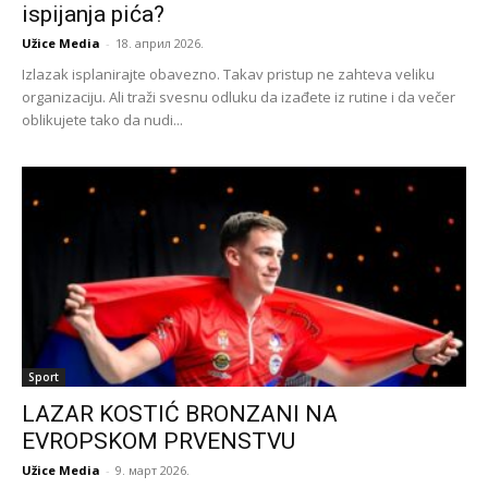
ispijanja pića?
Užice Media
-
18. април 2026.
Izlazak isplanirajte obavezno. Takav pristup ne zahteva veliku
organizaciju. Ali traži svesnu odluku da izađete iz rutine i da večer
oblikujete tako da nudi...
Sport
LAZAR KOSTIĆ BRONZANI NA
EVROPSKOM PRVENSTVU
Užice Media
-
9. март 2026.