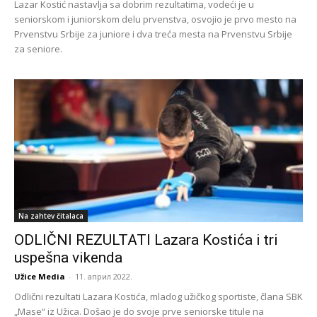
Lazar Kostić nastavlja sa dobrim rezultatima, vodeći je u
seniorskom i juniorskom delu prvenstva, osvojio je prvo mesto na
Prvenstvu Srbije za juniore i dva treća mesta na Prvenstvu Srbije
za seniore.
Na zahtev čitalaca
ODLIČNI REZULTATI Lazara Kostića i tri
uspešna vikenda
Užice Media
-
11. април 2022.
Odlični rezultati Lazara Kostića, mladog užičkog sportiste, člana SBK
„Mase“ iz Užica. Došao je do svoje prve seniorske titule na