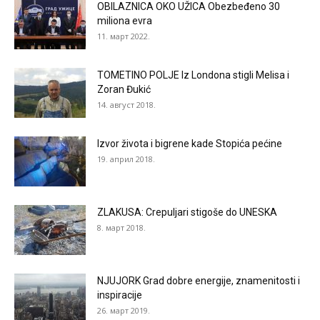
OBILAZNICA OKO UŽICA Obezbeđeno 30
miliona evra
11. март 2022.
TOMETINO POLJE Iz Londona stigli Melisa i
Zoran Đukić
14. август 2018.
Izvor života i bigrene kade Stopića pećine
19. април 2018.
ZLAKUSA: Crepuljari stigoše do UNESKA
8. март 2018.
NJUJORK Grad dobre energije, znamenitosti i
inspiracije
26. март 2019.