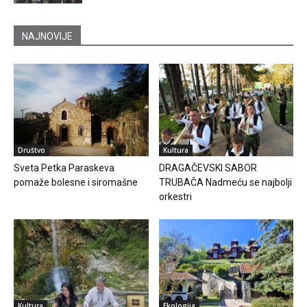
NAJNOVIJE
Društvo
Kultura
Sveta Petka Paraskeva
DRAGAČEVSKI SABOR
pomaže bolesne i siromašne
TRUBAČA Nadmeću se najbolji
orkestri
Kultura
Ekologija