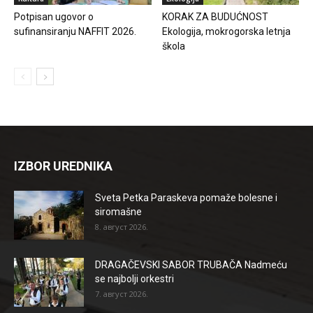
Potpisan ugovor o
KORAK ZA BUDUĆNOST
sufinansiranju NAFFIT 2026.
Ekologija, mokrogorska letnja
škola
IZBOR UREDNIKA
Sveta Petka Paraskeva pomaže bolesne i
siromašne
8. август 2026.
DRAGAČEVSKI SABOR TRUBAČA Nadmeću
se najbolji orkestri
7. август 2026.