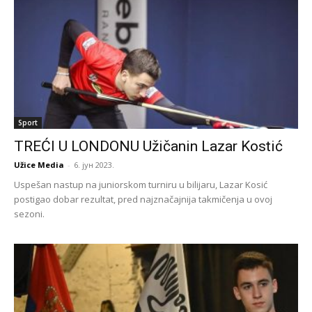
Sport
TREĆI U LONDONU Užičanin Lazar Kostić
Užice Media
-
6. јун 2023.
Uspešan nastup na juniorskom turniru u bilijaru, Lazar Kosić
postigao dobar rezultat, pred najznačajnija takmičenja u ovoj
sezoni.