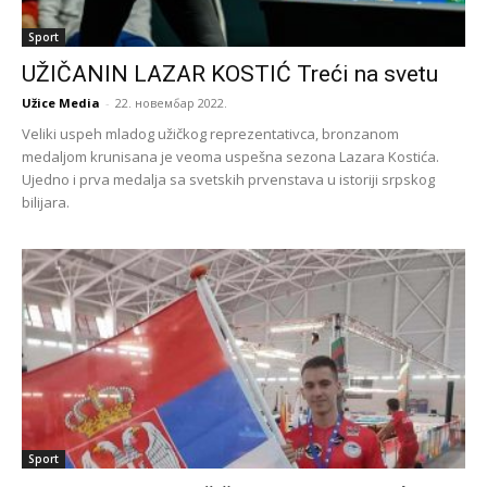
Sport
UŽIČANIN LAZAR KOSTIĆ Treći na svetu
Užice Media
-
22. новембар 2022.
Veliki uspeh mladog užičkog reprezentativca, bronzanom
medaljom krunisana je veoma uspešna sezona Lazara Kostića.
Ujedno i prva medalja sa svetskih prvenstava u istoriji srpskog
bilijara.
Sport