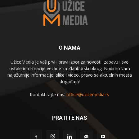
O NAMA
UžiceMedia je vaš prvi i pravi izbor za novosti, zabavu i sve
ostale informacije vezane za Zlatiborski okrug. Nudimo vam
najažurnije informacije, slike i video, pravo sa aktuelnih mesta
događaja!
Kontaktirajte nas:
office@uzicemedia.rs
PRATITE NAS