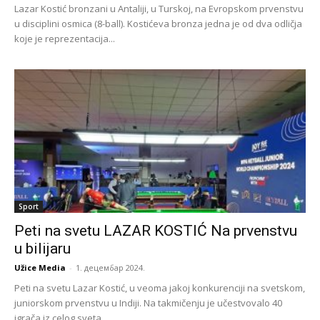
Lazar Kostić bronzani u Antaliji, u Turskoj, na Evropskom prvenstvu
u disciplini osmica (8-ball). Kostićeva bronza jedna je od dva odličja
koje je reprezentacija...
Sport
Peti na svetu LAZAR KOSTIĆ Na prvenstvu
u bilijaru
Užice Media
-
1. децембар 2024.
Peti na svetu Lazar Kostić, u veoma jakoj konkurenciji na svetskom,
juniorskom prvenstvu u Indiji. Na takmičenju je učestvovalo 40
igrača iz celog sveta,...