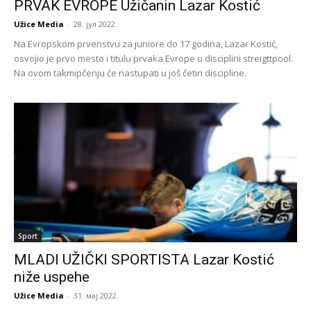
PRVAK EVROPE Užičanin Lazar Kostić
Užice Media
-
28. јул 2022.
Na Evropskom prvenstvu za juniore do 17 godina, Lazar Kostić,
osvojio je prvo mesto i titulu prvaka Evrope u disciplini streigttpool.
Na ovom takmipčenju će nastupati u još četiri discipline.
Sport
MLADI UŽIČKI SPORTISTA Lazar Kostić
niže uspehe
Užice Media
-
31. мај 2022.