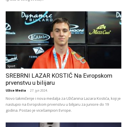
Sport
SREBRNI LAZAR KOSTIĆ Na Evropskom
prvenstvu u bilijaru
Užice Media
-
27. јул 2024.
Novo takmičenje i nova medalja za Užičanina Lazara Kostića, koji je
nastupio na Evropskom prvenstvu u bilijaru za juniore do 19
godina. Postao je vicešampion Evrope.