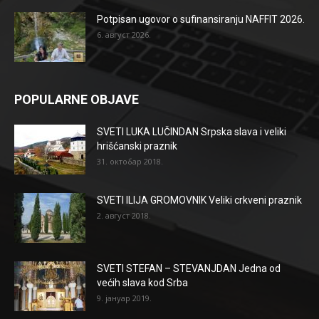
Potpisan ugovor o sufinansiranju NAFFIT 2026.
6. август 2026.
POPULARNE OBJAVE
SVETI LUKA LUČINDAN Srpska slava i veliki
hrišćanski praznik
31. октобар 2018.
SVETI ILIJA GROMOVNIK Veliki crkveni praznik
2. август 2018.
SVETI STEFAN – STEVANJDAN Jedna od
većih slava kod Srba
9. јануар 2019.