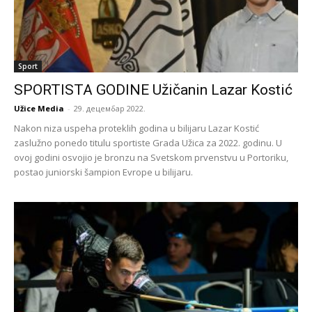
Sport
SPORTISTA GODINE Užičanin Lazar Kostić
Užice Media
-
29. децембар 2022.
Nakon niza uspeha proteklih godina u bilijaru Lazar Kostić
zaslužno ponedo titulu sportiste Grada Užica za 2022. godinu. U
ovoj godini osvojio je bronzu na Svetskom prvenstvu u Portoriku,
postao juniorski šampion Evrope u bilijaru.