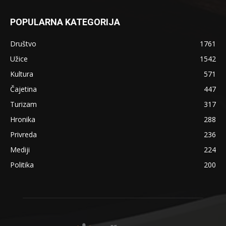
POPULARNA KATEGORIJA
Društvo
1761
Užice
1542
Kultura
571
Čajetina
447
Turizam
317
Hronika
288
Privreda
236
Mediji
224
Politika
200