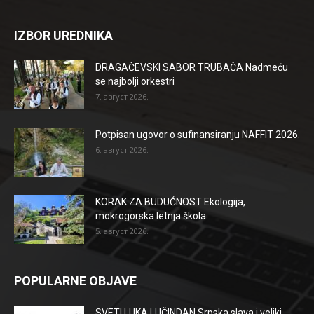
IZBOR UREDNIKA
DRAGAČEVSKI SABOR TRUBAČA Nadmeću
se najbolji orkestri
7. август 2026.
Potpisan ugovor o sufinansiranju NAFFIT 2026.
6. август 2026.
KORAK ZA BUDUĆNOST Ekologija,
mokrogorska letnja škola
5. август 2026.
POPULARNE OBJAVE
SVETI LUKA LUČINDAN Srpska slava i veliki