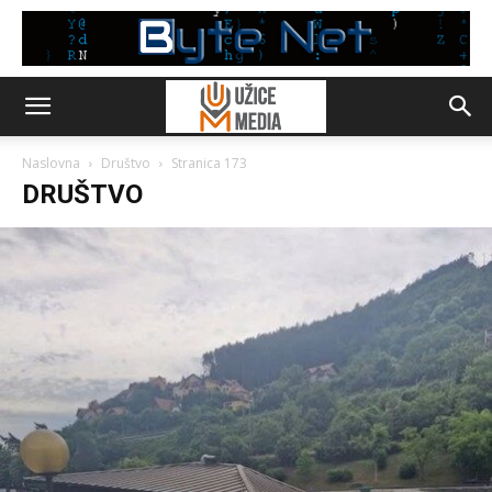
Naslovna
Društvo
Stranica 173
DRUŠTVO