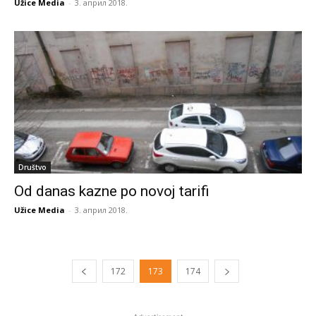
Užice Media
-
3. април 2018.
Društvo
Od danas kazne po novoj tarifi
Užice Media
-
3. април 2018.
172
173
174