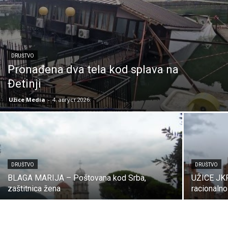
DRUŠTVO
Pronađena dva tela kod splava na
Đetinji
Užice Media
-
4. август 2026.
DRUŠTVO
DRUŠTVO
BLAGA MARIJA – Poštovana kod Srba,
UŽICE JKP
zaštitnica žena
racionalno