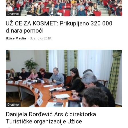
Društvo
UŽICE ZA KOSMET: Prikupljeno 320 000
dinara pomoći
Užice Media
-
3. април 2018.
Društvo
Danijela Đorđević Arsić direktorka
Turističke organizacije Užice