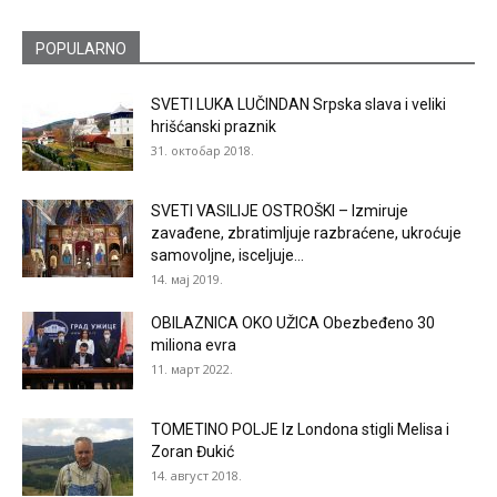
POPULARNO
SVETI LUKA LUČINDAN Srpska slava i veliki
hrišćanski praznik
31. октобар 2018.
SVETI VASILIJE OSTROŠKI – Izmiruje
zavađene, zbratimljuje razbraćene, ukroćuje
samovoljne, isceljuje...
14. мај 2019.
OBILAZNICA OKO UŽICA Obezbeđeno 30
miliona evra
11. март 2022.
TOMETINO POLJE Iz Londona stigli Melisa i
Zoran Đukić
14. август 2018.