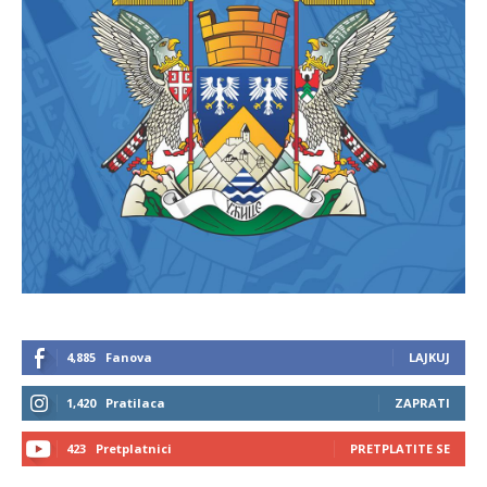
4,885
Fanova
LAJKUJ
1,420
Pratilaca
ZAPRATI
423
Pretplatnici
PRETPLATITE SE