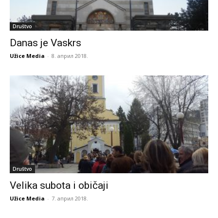
Društvo
Danas je Vaskrs
Užice Media
-
8. април 2018.
Društvo
Velika subota i običaji
Užice Media
-
7. април 2018.