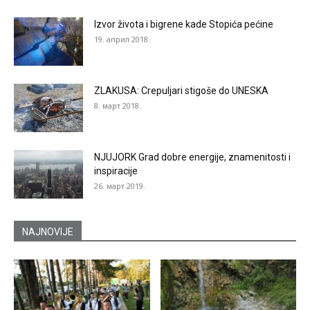
Izvor života i bigrene kade Stopića pećine
19. април 2018.
ZLAKUSA: Crepuljari stigoše do UNESKA
8. март 2018.
NJUJORK Grad dobre energije, znamenitosti i
inspiracije
26. март 2019.
NAJNOVIJE