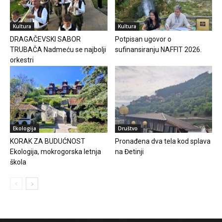
Kultura
Kultura
DRAGAČEVSKI SABOR
Potpisan ugovor o
TRUBAČA Nadmeću se najbolji
sufinansiranju NAFFIT 2026.
orkestri
Ekologija
Društvo
KORAK ZA BUDUĆNOST
Pronađena dva tela kod splava
Ekologija, mokrogorska letnja
na Đetinji
škola