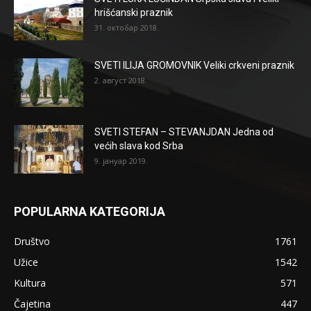
hrišćanski praznik
31. октобар 2018.
SVETI ILIJA GROMOVNIK Veliki crkveni praznik
2. август 2018.
SVETI STEFAN – STEVANJDAN Jedna od
većih slava kod Srba
9. јануар 2019.
POPULARNA KATEGORIJA
Društvo
1761
Užice
1542
Kultura
571
Čajetina
447