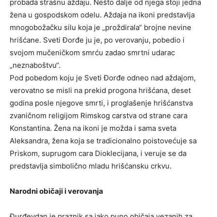
probada strašnu aždaju. Nešto dalje od njega stoji jedna
žena u gospodskom odelu. Aždaja na ikoni predstavlja
mnogobožačku silu koja je „proždirala“ brojne nevine
hrišćane. Sveti Đorđe ju je, po verovanju, pobedio i
svojom mučeničkom smrću zadao smrtni udarac
„neznaboštvu“.
Pod pobedom koju je Sveti Đorđe odneo nad aždajom,
verovatno se misli na prekid progona hrišćana, deset
godina posle njegove smrti, i proglašenje hrišćanstva
zvaničnom religijom Rimskog carstva od strane cara
Konstantina. Žena na ikoni je možda i sama sveta
Aleksandra, žena koja se tradicionalno poistovećuje sa
Priskom, suprugom cara Dioklecijana, i veruje se da
predstavlja simbolično mladu hrišćansku crkvu.
Narodni običaji i verovanja
Đurđevdan je praznik sa jako puno običaja vezanih za