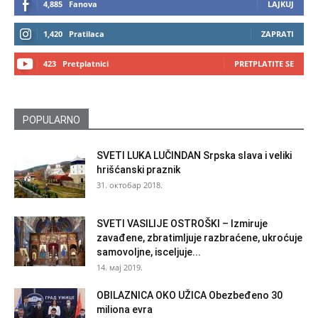
4,885
Fanova
LAJKUJ
1,420
Pratilaca
ZAPRATI
423
Pretplatnici
PRETPLATITE SE
POPULARNO
SVETI LUKA LUČINDAN Srpska slava i veliki
hrišćanski praznik
31. октобар 2018.
SVETI VASILIJE OSTROŠKI – Izmiruje
zavađene, zbratimljuje razbraćene, ukroćuje
samovoljne, isceljuje...
14. мај 2019.
OBILAZNICA OKO UŽICA Obezbeđeno 30
miliona evra