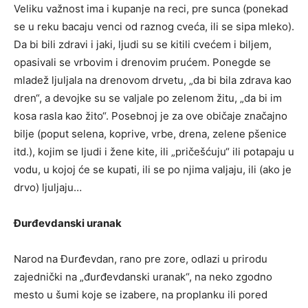
Veliku važnost ima i kupanje na reci, pre sunca (ponekad
se u reku bacaju venci od raznog cveća, ili se sipa mleko).
Da bi bili zdravi i jaki, ljudi su se kitili cvećem i biljem,
opasivali se vrbovim i drenovim prućem. Ponegde se
mladež ljuljala na drenovom drvetu, „da bi bila zdrava kao
dren“, a devojke su se valjale po zelenom žitu, „da bi im
kosa rasla kao žito“. Posebnoj je za ove običaje značajno
bilje (poput selena, koprive, vrbe, drena, zelene pšenice
itd.), kojim se ljudi i žene kite, ili „pričešćuju“ ili potapaju u
vodu, u kojoj će se kupati, ili se po njima valjaju, ili (ako je
drvo) ljuljaju…
Đurđevdanski uranak
Narod na Đurđevdan, rano pre zore, odlazi u prirodu
zajednički na „đurđevdanski uranak“, na neko zgodno
mesto u šumi koje se izabere, na proplanku ili pored