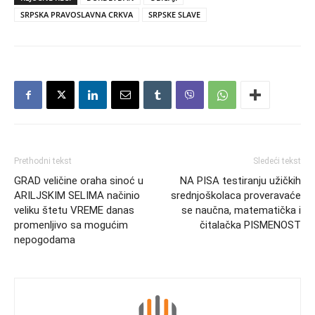
SRPSKA PRAVOSLAVNA CRKVA
SRPSKE SLAVE
Prethodni tekst
Sledeći tekst
GRAD veličine oraha sinoć u
NA PISA testiranju užičkih
ARILJSKIM SELIMA načinio
srednjoškolaca proveravaće
veliku štetu VREME danas
se naučna, matematička i
promenljivo sa mogućim
čitalačka PISMENOST
nepogodama