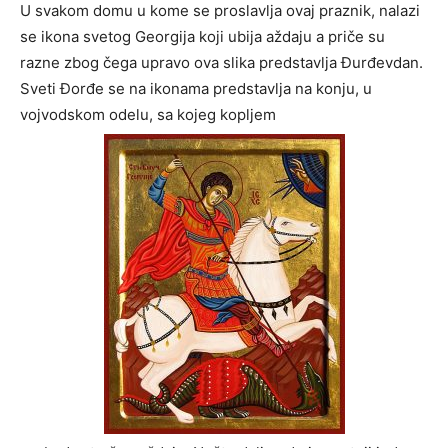
U svakom domu u kome se proslavlja ovaj praznik, nalazi
se ikona svetog Georgija koji ubija aždaju a priče su
razne zbog čega upravo ova slika predstavlja Đurđevdan.
Sveti Đorđe se na ikonama predstavlja na konju, u
vojvodskom odelu, sa kojeg kopljem