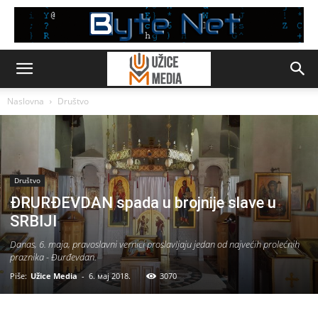
Naslovna
Društvo
Društvo
ĐRURĐEVDAN spada u brojnije slave u
SRBIJI
Danas, 6. maja, pravoslavni vernici proslavljaju jedan od najvećih prolećnih
praznika - Đurđevdan.
Piše:
Užice Media
-
6. мај 2018.
3070