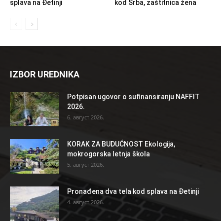
splava na Đetinji
kod Srba, zaštitnica žena
IZBOR UREDNIKA
Potpisan ugovor o sufinansiranju NAFFIT
2026.
6. август 2026.
KORAK ZA BUDUĆNOST Ekologija,
mokrogorska letnja škola
5. август 2026.
Pronađena dva tela kod splava na Đetinji
4. август 2026.