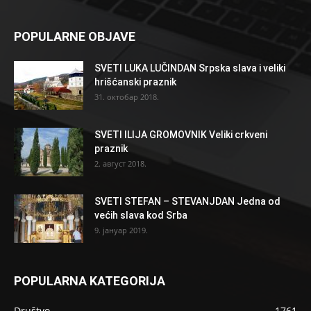
POPULARNE OBJAVE
SVETI LUKA LUČINDAN Srpska slava i veliki
hrišćanski praznik
31. октобар 2018.
SVETI ILIJA GROMOVNIK Veliki crkveni
praznik
2. август 2018.
SVETI STEFAN – STEVANJDAN Jedna od
većih slava kod Srba
9. јануар 2019.
POPULARNA KATEGORIJA
Društvo
1761