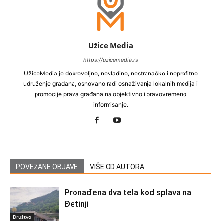
Užice Media
https://uzicemedia.rs
UžiceMedia je dobrovoljno, nevladino, nestranačko i neprofitno
udruženje građana, osnovano radi osnaživanja lokalnih medija i
promocije prava građana na objektivno i pravovremeno
informisanje.
POVEZANE OBJAVE
VIŠE OD AUTORA
Pronađena dva tela kod splava na
Đetinji
Društvo