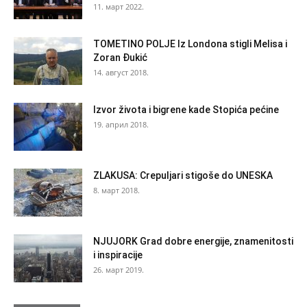
11. март 2022.
TOMETINO POLJE Iz Londona stigli Melisa i
Zoran Đukić
14. август 2018.
Izvor života i bigrene kade Stopića pećine
19. април 2018.
ZLAKUSA: Crepuljari stigoše do UNESKA
8. март 2018.
NJUJORK Grad dobre energije, znamenitosti
i inspiracije
26. март 2019.