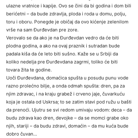
ulazne vratnice i kapije. Ovo se čini da bi godina i dom bili
berićetni – da bude zdravlja, ploda i roda u domu, polju,
toru i oboru. Ponegde je običaj da ovo kićenje zelenilom
vrše na sam Đurđevdan pre zore.
Verovalo se da ako je na Đurđevdan vedro da će biti
plodna godina, a ako na ovaj praznik i sutradan bude
padala kiša da će leto biti sušno. Kaže se u Srbiji da
koliko nedelja pre Đurđevdana zagrmi, toliko će biti
tovara žita te godine.
Uoči Đurđevdana, domaćica spušta u posudu punu vode
razno prolećno bilje, a onda odmah spušta: dren, pa za
njim zdravac, i na kraju grabež i crveno jaje, čuvarkuću
koja je ostala od Uskrsa; to se zatim stavi pod ružu u bašti
da prenoći. Ujutru se svi redom umivaju vodom: deca – da
budu zdrava kao dren, devojke – da se momci grabe oko
njih, stariji – da budu zdravi, domaćin – da mu kuća bude
dobro čuvan…