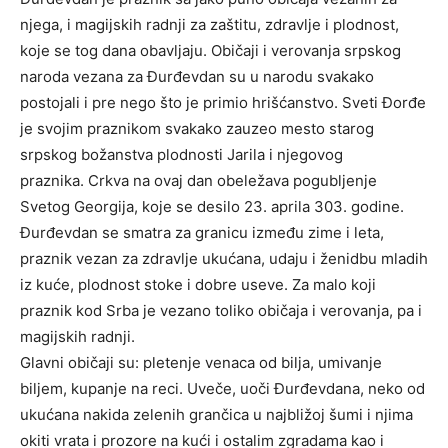
njega, i magijskih radnji za zaštitu, zdravlje i plodnost,
koje se tog dana obavljaju. Običaji i verovanja srpskog
naroda vezana za Đurđevdan su u narodu svakako
postojali i pre nego što je primio hrišćanstvo. Sveti Đorđe
je svojim praznikom svakako zauzeo mesto starog
srpskog božanstva plodnosti Jarila i njegovog
praznika. Crkva na ovaj dan obeležava pogubljenje
Svetog Georgija, koje se desilo 23. aprila 303. godine.
Đurđevdan se smatra za granicu između zime i leta,
praznik vezan za zdravlje ukućana, udaju i ženidbu mladih
iz kuće, plodnost stoke i dobre useve. Za malo koji
praznik kod Srba je vezano toliko običaja i verovanja, pa i
magijskih radnji.
Glavni običaji su: pletenje venaca od bilja, umivanje
biljem, kupanje na reci. Uveče, uoči Đurđevdana, neko od
ukućana nakida zelenih grančica u najbližoj šumi i njima
okiti vrata i prozore na kući i ostalim zgradama kao i