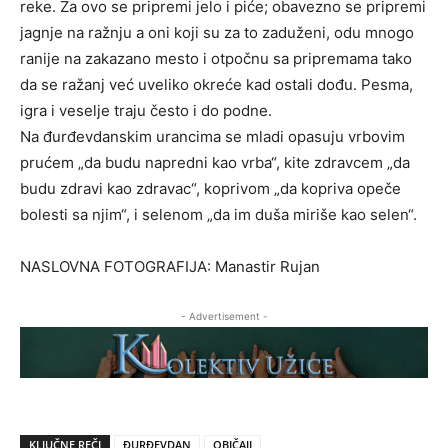
reke. Za ovo se pripremi jelo i piće; obavezno se pripremi
jagnje na ražnju a oni koji su za to zaduženi, odu mnogo
ranije na zakazano mesto i otpočnu sa pripremama tako
da se ražanj već uveliko okreće kad ostali dođu. Pesma,
igra i veselje traju često i do podne.
Na đurđevdanskim urancima se mladi opasuju vrbovim
prućem „da budu napredni kao vrba“, kite zdravcem „da
budu zdravi kao zdravac“, koprivom „da kopriva opeče
bolesti sa njim“, i selenom „da im duša miriše kao selen“.
NASLOVNA FOTOGRAFIJA: Manastir Rujan
- Advertisement -
KLJUČNE REČI
ĐURĐEVDAN
OBIČAJI