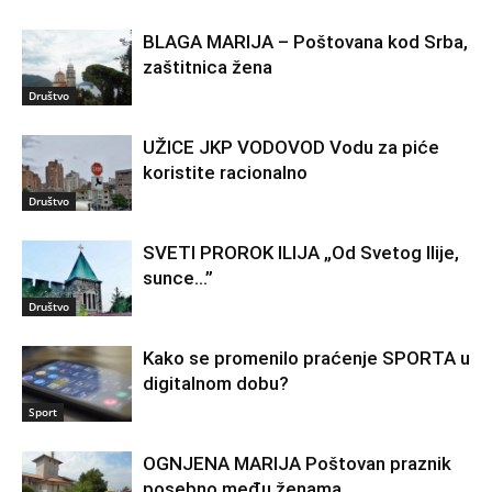
BLAGA MARIJA – Poštovana kod Srba,
zaštitnica žena
Društvo
UŽICE JKP VODOVOD Vodu za piće
koristite racionalno
Društvo
SVETI PROROK ILIJA „Od Svetog Ilije,
sunce…”
Društvo
Kako se promenilo praćenje SPORTA u
digitalnom dobu?
Sport
OGNJENA MARIJA Poštovan praznik
posebno među ženama