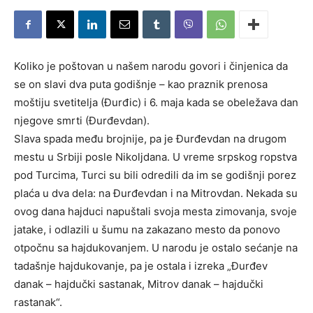
Koliko je poštovan u našem narodu govori i činjenica da
se on slavi dva puta godišnje – kao praznik prenosa
moštiju svetitelja (Đurđic) i 6. maja kada se obeležava dan
njegove smrti (Đurđevdan).
Slava spada među brojnije, pa je Đurđevdan na drugom
mestu u Srbiji posle Nikoljdana. U vreme srpskog ropstva
pod Turcima, Turci su bili odredili da im se godišnji porez
plaća u dva dela: na Đurđevdan i na Mitrovdan. Nekada su
ovog dana hajduci napuštali svoja mesta zimovanja, svoje
jatake, i odlazili u šumu na zakazano mesto da ponovo
otpočnu sa hajdukovanjem. U narodu je ostalo sećanje na
tadašnje hajdukovanje, pa je ostala i izreka „Đurđev
danak – hajdučki sastanak, Mitrov danak – hajdučki
rastanak“.