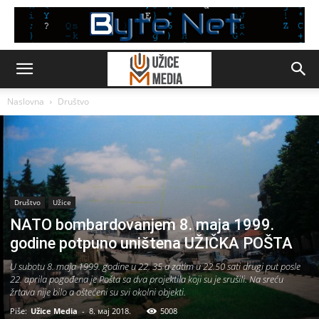
Naslovna
Društvo
Društvo
Užice
NATO bombardovanjem 8. maja 1999.
godine potpuno uništena UŽIČKA POŠTA
U subotu 8. maja 1999. godine u 22. 35 a zatim u 22.50 sati drugi put posle
22. aprila pogođena je Pošta sa dva projektila koji su je srušili. Na sreću
žrtava nije bilo a oštećeni su svi okolni objekti.
Piše:
Užice Media
-
8. мај 2018.
5008