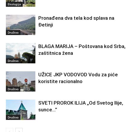
Ekologija
Pronađena dva tela kod splava na
Đetinji
Društvo
BLAGA MARIJA – Poštovana kod Srba,
zaštitnica žena
Društvo
UŽICE JKP VODOVOD Vodu za piće
koristite racionalno
Društvo
SVETI PROROK ILIJA „Od Svetog Ilije,
sunce…”
Društvo