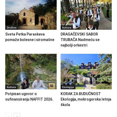
Društvo
Kultura
Sveta Petka Paraskeva
DRAGAČEVSKI SABOR
pomaže bolesne i siromašne
TRUBAČA Nadmeću se
najbolji orkestri
Kultura
Ekologija
Potpisan ugovor o
KORAK ZA BUDUĆNOST
sufinansiranju NAFFIT 2026.
Ekologija, mokrogorska letnja
škola