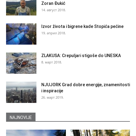
Zoran Đukić
14. август 2018.
Izvor života i bigrene kade Stopića pećine
19. април 2018.
ZLAKUSA: Crepuljari stigoše do UNESKA
8. март 2018.
NJUJORK Grad dobre energije, znamenitosti
i inspiracije
26. март 2019.
NAJNOVIJE