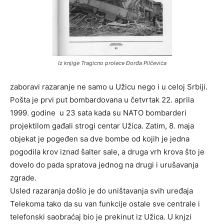
Iz knjige Tragicno prolece Đorđa Pilčevića
zaboravi razaranje ne samo u Užicu nego i u celoj Srbiji.
Pošta je prvi put bombardovana u četvrtak 22. aprila
1999. godine u 23 sata kada su NATO bombarderi
projektilom gađali strogi centar Užica. Zatim, 8. maja
objekat je pogeđen sa dve bombe od kojih je jedna
pogodila krov iznad šalter sale, a druga vrh krova što je
dovelo do pada spratova jednog na drugi i urušavanja
zgrade.
Usled razaranja došlo je do uništavanja svih uređaja
Telekoma tako da su van funkcije ostale sve centrale i
telefonski saobraćaj bio je prekinut iz Užica. U knjzi