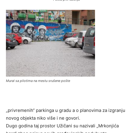
Mural sa pilotima na mestu srušene pošte
„privremenih“ parkinga u gradu a o planovima za izgranju
novog objekta niko više i ne govori.
Dugo godina taj prostor Užičani su nazivali „Mrkonjića