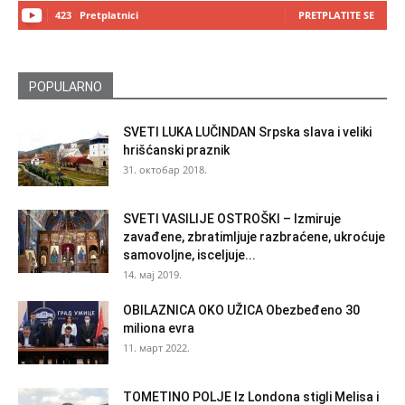
423
Pretplatnici
PRETPLATITE SE
POPULARNO
SVETI LUKA LUČINDAN Srpska slava i veliki
hrišćanski praznik
31. октобар 2018.
SVETI VASILIJE OSTROŠKI – Izmiruje
zavađene, zbratimljuje razbraćene, ukroćuje
samovoljne, isceljuje...
14. мај 2019.
OBILAZNICA OKO UŽICA Obezbeđeno 30
miliona evra
11. март 2022.
TOMETINO POLJE Iz Londona stigli Melisa i