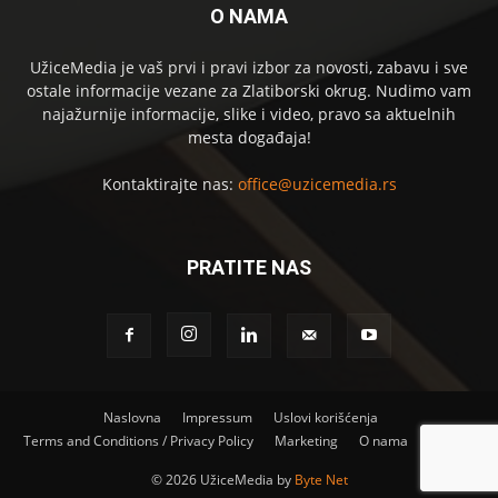
O NAMA
UžiceMedia je vaš prvi i pravi izbor za novosti, zabavu i sve
ostale informacije vezane za Zlatiborski okrug. Nudimo vam
najažurnije informacije, slike i video, pravo sa aktuelnih
mesta događaja!
Kontaktirajte nas:
office@uzicemedia.rs
PRATITE NAS
Naslovna
Impressum
Uslovi korišćenja
Terms and Conditions / Privacy Policy
Marketing
O nama
Kontakt
©
2026 UžiceMedia by
Byte Net