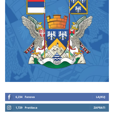
6,234
Fanova
LAJKUJ
1,729
Pratilaca
ZAPRATI