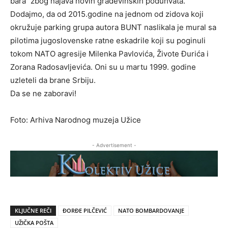
bara“ zbog najava novih građevinskih poduhvata.
Dodajmo, da od 2015.godine na jednom od zidova koji
okružuje parking grupa autora BUNT naslikala je mural sa
pilotima jugoslovenske ratne eskadrile koji su poginuli
tokom NATO agresije Milenka Pavlovića, Živote Đurića i
Zorana Radosavljevića. Oni su u martu 1999. godine
uzleteli da brane Srbiju.
Da se ne zaboravi!
Foto: Arhiva Narodnog muzeja Užice
- Advertisement -
KLJUČNE REČI
ĐORĐE PILČEVIĆ
NATO BOMBARDOVANJE
UŽIČKA POŠTA