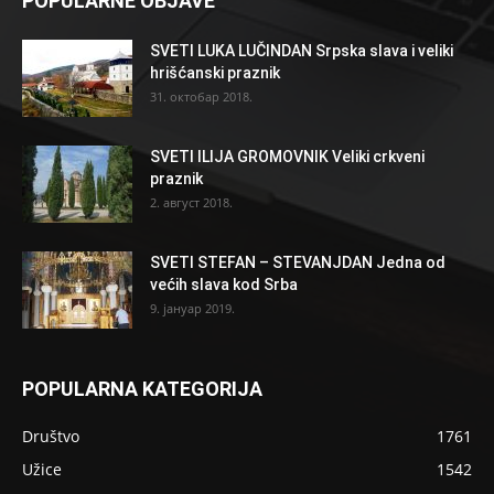
POPULARNE OBJAVE
SVETI LUKA LUČINDAN Srpska slava i veliki
hrišćanski praznik
31. октобар 2018.
SVETI ILIJA GROMOVNIK Veliki crkveni
praznik
2. август 2018.
SVETI STEFAN – STEVANJDAN Jedna od
većih slava kod Srba
9. јануар 2019.
POPULARNA KATEGORIJA
Društvo
1761
Užice
1542