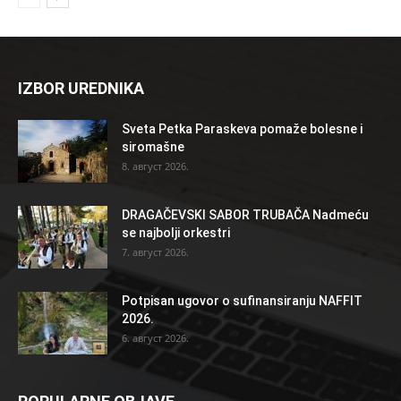
IZBOR UREDNIKA
Sveta Petka Paraskeva pomaže bolesne i
siromašne
8. август 2026.
DRAGAČEVSKI SABOR TRUBAČA Nadmeću
se najbolji orkestri
7. август 2026.
Potpisan ugovor o sufinansiranju NAFFIT
2026.
6. август 2026.