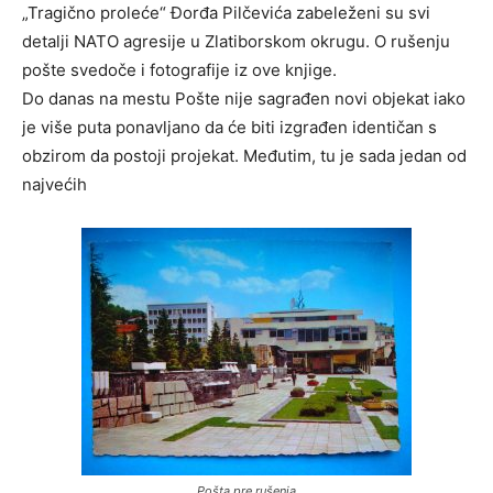
„Tragično proleće“ Đorđa Pilčevića zabeleženi su svi
detalji NATO agresije u Zlatiborskom okrugu. O rušenju
pošte svedoče i fotografije iz ove knjige.
Do danas na mestu Pošte nije sagrađen novi objekat iako
je više puta ponavljano da će biti izgrađen identičan s
obzirom da postoji projekat. Međutim, tu je sada jedan od
najvećih
Pošta pre rušenja