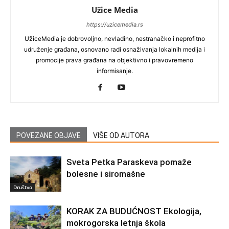
Užice Media
https://uzicemedia.rs
UžiceMedia je dobrovoljno, nevladino, nestranačko i neprofitno
udruženje građana, osnovano radi osnaživanja lokalnih medija i
promocije prava građana na objektivno i pravovremeno
informisanje.
POVEZANE OBJAVE
VIŠE OD AUTORA
Sveta Petka Paraskeva pomaže
bolesne i siromašne
Društvo
KORAK ZA BUDUĆNOST Ekologija,
mokrogorska letnja škola