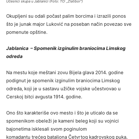
Učesnici skupa u Jablanici (Foto: TO: „Zlatibor“)
Okupljeni su odali počast palim borcima i izrazili ponos
što je junak major Luković na poseban način povezao sve
pomenute opštine.
Jablanica – Spomenik izginulim braniocima Limskog
odreda
Na mestu koje meštani zovu Bijela glava 2014. godine
podignut je spomenik izginulim braniocima Limskog
odreda, koji je u sastavu užičke vojske učestvovao u
Cerskoj bitci avgusta 1914. godine.
Ono što karakteriše ovo mesto i što je uticalo da se
spomenikom obeleži je kameni beleg koji su vojnici
bajonetima isklesali svom poginulom
komadantu trećeg bataljona Četvrtog kadrovskog puka,