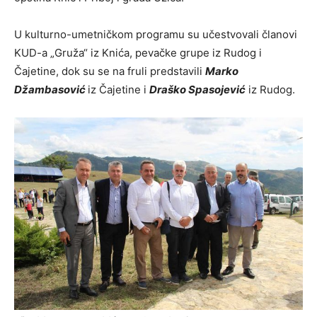
U kulturno-umetničkom programu su učestvovali članovi
KUD-a „Gruža“ iz Knića, pevačke grupe iz Rudog i
Čajetine, dok su se na fruli predstavili
Marko
Džambasović
iz Čajetine i
Draško Spasojević
iz Rudog.