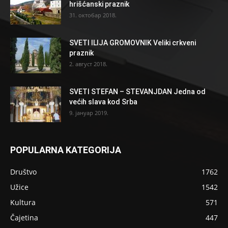
hrišćanski praznik
31. октобар 2018.
SVETI ILIJA GROMOVNIK Veliki crkveni
praznik
2. август 2018.
SVETI STEFAN – STEVANJDAN Jedna od
većih slava kod Srba
9. јануар 2019.
POPULARNA KATEGORIJA
Društvo
1762
Užice
1542
Kultura
571
Čajetina
447