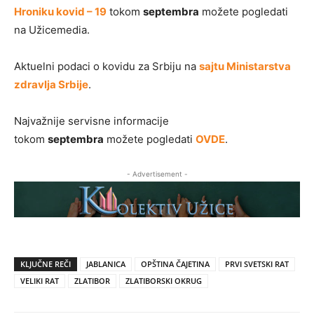
Hroniku kovid – 19
tokom
septembra
možete pogledati
na Užicemedia.
Aktuelni podaci o kovidu za Srbiju na
sajtu Ministarstva
zdravlja Srbije
.
Najvažnije servisne informacije
tokom
septembra
možete pogledati
OVDE
.
- Advertisement -
KLJUČNE REČI
JABLANICA
OPŠTINA ČAJETINA
PRVI SVETSKI RAT
VELIKI RAT
ZLATIBOR
ZLATIBORSKI OKRUG