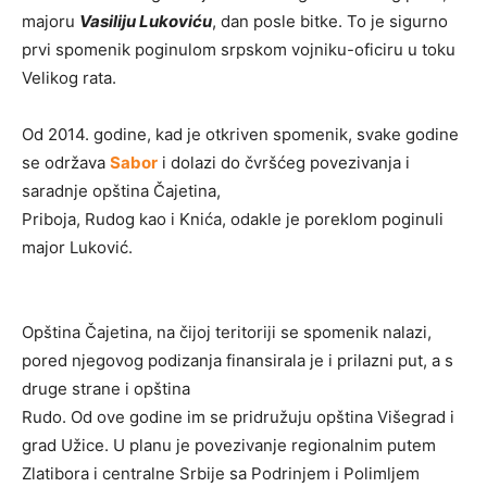
majoru
Vasiliju Lukoviću
, dan posle bitke. To je sigurno
prvi spomenik poginulom srpskom vojniku-oficiru u toku
Velikog rata.
Od 2014. godine, kad je otkriven spomenik, svake godine
se održava
Sabor
i dolazi do čvršćeg povezivanja i
saradnje opština Čajetina,
Priboja, Rudog kao i Knića, odakle je poreklom poginuli
major Luković.
Opština Čajetina, na čijoj teritoriji se spomenik nalazi,
pored njegovog podizanja finansirala je i prilazni put, a s
druge strane i opština
Rudo. Od ove godine im se pridružuju opština Višegrad i
grad Užice. U planu je povezivanje regionalnim putem
Zlatibora i centralne Srbije sa Podrinjem i Polimljem