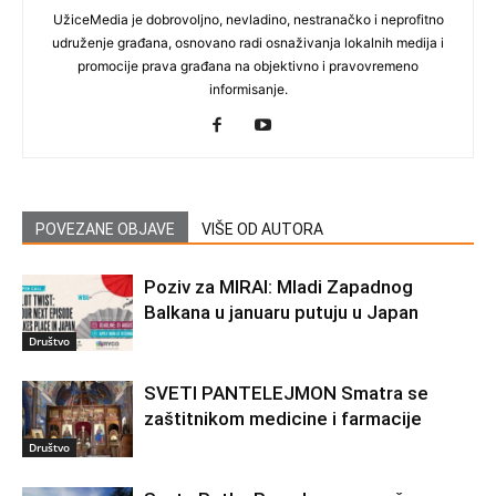
UžiceMedia je dobrovoljno, nevladino, nestranačko i neprofitno
udruženje građana, osnovano radi osnaživanja lokalnih medija i
promocije prava građana na objektivno i pravovremeno
informisanje.
POVEZANE OBJAVE
VIŠE OD AUTORA
Poziv za MIRAI: Mladi Zapadnog
Balkana u januaru putuju u Japan
Društvo
SVETI PANTELEJMON Smatra se
zaštitnikom medicine i farmacije
Društvo