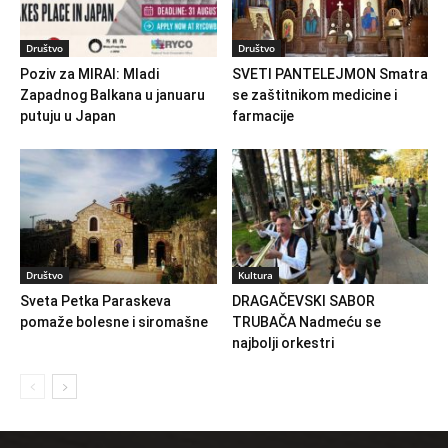
Društvo
Društvo
Poziv za MIRAI: Mladi
SVETI PANTELEJMON Smatra
Zapadnog Balkana u januaru
se zaštitnikom medicine i
putuju u Japan
farmacije
Društvo
Kultura
Sveta Petka Paraskeva
DRAGAČEVSKI SABOR
pomaže bolesne i siromašne
TRUBAČA Nadmeću se
najbolji orkestri