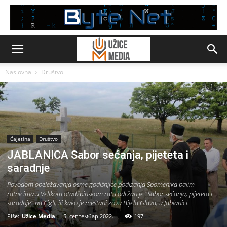
Naslovna
Društvo
Čajetina
Društvo
JABLANICA Sabor sećanja, pijeteta i
saradnje
Povodom obeležavanja osme godišnjice podizanja Spomenika palim
ratnicima u Velikom otadžbinskom ratu održan je "Sabor sećanja, pijeteta i
saradnje" na Cigli, ili kako je meštani zovu Bijela Glava, u Jablanici.
Piše:
Užice Media
-
5. септембар 2022.
197