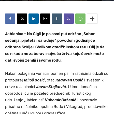
Jablanica – Na Cigli je po osmi put održan „Sabor
sećanja, pijeteta i saradnje“, povodom godišnjice
odbrane Srbije u Velikom otadžbinskom ratu. Cilj je da
se nikada ne zaboravi najveća žrtva koju čovek može
dati svojoj zemlji i svome rodu.
Nakon polaganja venaca, pomen palim ratnicima odžali su
protojerej
Miloš Bosić
, otac
Radovan Ćosić
i sveštenik
crkve u Jablanici
Jovan Stojković
. U ime domaćina
dobrodošlicu je poželeo predsednik Turističkog
udruženja „Jablanica“
Vukomir Božanić
i pozdravio
prisutne načelnike opština Rudo i Višegrad, predstavnike
opština Knić i Priboj i grada Užica.