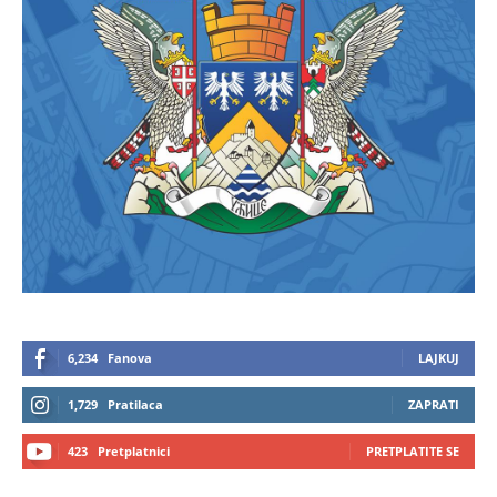
6,234
Fanova
LAJKUJ
1,729
Pratilaca
ZAPRATI
423
Pretplatnici
PRETPLATITE SE