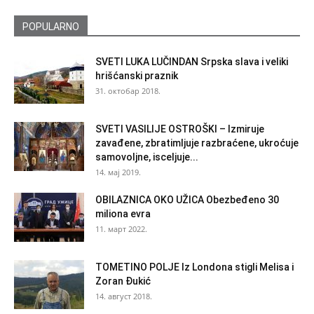
POPULARNO
SVETI LUKA LUČINDAN Srpska slava i veliki
hrišćanski praznik
31. октобар 2018.
SVETI VASILIJE OSTROŠKI – Izmiruje
zavađene, zbratimljuje razbraćene, ukroćuje
samovoljne, isceljuje...
14. мај 2019.
OBILAZNICA OKO UŽICA Obezbeđeno 30
miliona evra
11. март 2022.
TOMETINO POLJE Iz Londona stigli Melisa i
Zoran Đukić
14. август 2018.