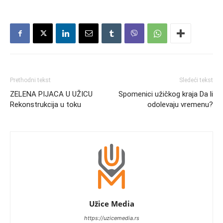
Prethodni tekst
Sledeći tekst
ZELENA PIJACA U UŽICU
Spomenici užičkog kraja Da li
Rekonstrukcija u toku
odolevaju vremenu?
Užice Media
https://uzicemedia.rs