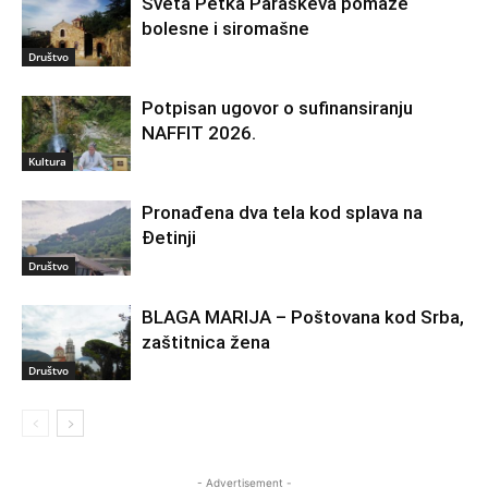
Sveta Petka Paraskeva pomaže
bolesne i siromašne
Društvo
Potpisan ugovor o sufinansiranju
NAFFIT 2026.
Kultura
Pronađena dva tela kod splava na
Đetinji
Društvo
BLAGA MARIJA – Poštovana kod Srba,
zaštitnica žena
Društvo
- Advertisement -