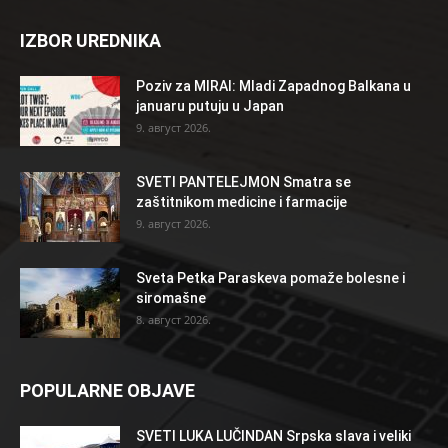
IZBOR UREDNIKA
Poziv za MIRAI: Mladi Zapadnog Balkana u
januaru putuju u Japan
9. август 2026.
SVETI PANTELEJMON Smatra se
zaštitnikom medicine i farmacije
9. август 2026.
Sveta Petka Paraskeva pomaže bolesne i
siromašne
8. август 2026.
POPULARNE OBJAVE
SVETI LUKA LUČINDAN Srpska slava i veliki