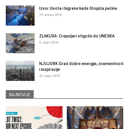
Izvor života i bigrene kade Stopića pećine
19. април 2018.
ZLAKUSA: Crepuljari stigoše do UNESKA
8. март 2018.
NJUJORK Grad dobre energije, znamenitosti
i inspiracije
26. март 2019.
NAJNOVIJE