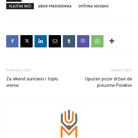
KLJUČNE REČI
IZBOR PREDSEDNIKA
OPŠTINA SEVOJNO
Prethodni tekst
Sledeći tekst
Za vikend sunčano i toplo
Upućen poziv državi da
vreme
preuzme Ponikve