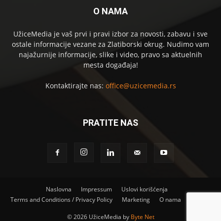
O NAMA
UžiceMedia je vaš prvi i pravi izbor za novosti, zabavu i sve
ostale informacije vezane za Zlatiborski okrug. Nudimo vam
najažurnije informacije, slike i video, pravo sa aktuelnih
mesta događaja!
Kontaktirajte nas:
office@uzicemedia.rs
PRATITE NAS
Naslovna
Impressum
Uslovi korišćenja
Terms and Conditions / Privacy Policy
Marketing
O nama
Kontakt
©
2026 UžiceMedia by
Byte Net