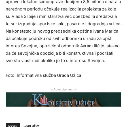
uprave i lokalne samouprave dobijeno 8,5 milona dinara u
narednom periodu očekuje realizacija projekata za koje
su Vlada Srbije i ministarstva već obezbedila sredstva a
to su: izgradnja sportske sale, pasarele i dogradnja vrtića.
Na konstataciju novog predsednika opštine Ivana Marića
da očekuje podršku od svih odbornika u radu za opšti
interes Sevojna, opozicioni odbornik Avram Ilić je istakao
da će sevojnička opozicija biti konstruktivna i podržati
sve što vlast radi ukoliko je to u interesu Sevojna.
Foto: Informativna služba Grada Užica
- Advertisement -
IZVOR
Grad Užice