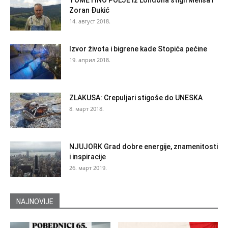
Zoran Đukić
14. август 2018.
Izvor života i bigrene kade Stopića pećine
19. април 2018.
ZLAKUSA: Crepuljari stigoše do UNESKA
8. март 2018.
NJUJORK Grad dobre energije, znamenitosti
i inspiracije
26. март 2019.
NAJNOVIJE