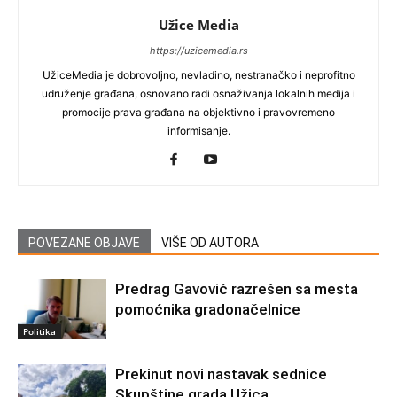
Užice Media
https://uzicemedia.rs
UžiceMedia je dobrovoljno, nevladino, nestranačko i neprofitno
udruženje građana, osnovano radi osnaživanja lokalnih medija i
promocije prava građana na objektivno i pravovremeno
informisanje.
POVEZANE OBJAVE
VIŠE OD AUTORA
Predrag Gavović razrešen sa mesta
pomoćnika gradonačelnice
Politika
Prekinut novi nastavak sednice
Skupštine grada Užica