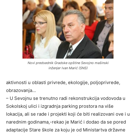
Novi predsednik Gradske opštine Sevojno mašinski
inženjer Ivan Marić (SNS)
aktivnosti u oblasti privrede, ekologije, poljoprivrede,
obrazovanja…
– U Sevojnu se trenutno radi rekonstrukcija vodovoda u
Sokolskoj ulici i izgradnja parking prostora na više
lokacija, ali se rade i projekti koji će biti realizovani ove i u
narednim godinama,-rekao je Marić i dodao da se pored
adaptacije Stare škole za koju je od Ministartva državne