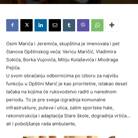
Osim Marića i Jeremića, skupština je imenovala i pet
članova Opštinskog veća: Vericu Maričić, Vladimira
Sokića, Borka Vujovića, Miliju Kulaševića i Miodraga
Pejića.
U svom obraćanju odbornicima po izboru za najvišu
funkciju u Opštini Marić je kao prioritetne, istakao deset
tačaka na kojima će rukovodstvo raditi u narednom
periodu. To je pre svega izgradnja komunalne
infrastrukture, puteva i ulica, zatim sportske hale,
rekonstrukcija i adaptacija Stare škole, dogradnja vrtića…
ali i poboljšanje rada ambulante,