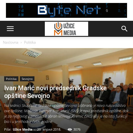
Naslovna
Politika
Politika
Sevojno
Ivan Marić novi predsednik Gradske
opštine Sevojno
Na sednici Skupštine Gradske opštine Sevojno izabrano je novo rukovodstvo
ove opštine. Mašinski inženjer Ivan Marić (SNS) je novi predsednik opštine, dok
je za njegovog zamenika izabran Milivoje Jeremić (SNS) koji je na istoj funkciji
bio i u prethodne četiri godine.
Piše:
Užice Media
-
20. април 2018.
3076