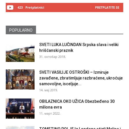
423
Pretplatnici
PRETPLATITE SE
POPULARNO
SVETI LUKA LUČINDAN Srpska slava i veliki
hrišćanski praznik
31. октобар 2018.
SVETI VASILIJE OSTROŠKI – Izmiruje
zavađene, zbratimljuje razbraćene, ukroćuje
samovoljne, isceljuje...
14. мај 2019.
OBILAZNICA OKO UŽICA Obezbeđeno 30
miliona evra
11. март 2022.
TOMETINO POLJE Iz Londona stigli Melisa i