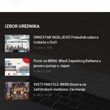
IZBOR UREDNIKA
ORKESTAR VASILJEVIĆ Pobednik sabora
trubača u Guči
10. август 2026.
Poziv za MIRAI: Mladi Zapadnog Balkana u
januaru putuju u Japan
9. август 2026.
SVETI PANTELEJMON Smatra se
zaštitnikom medicine i farmacije
9. август 2026.