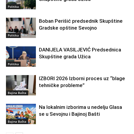
Politika
Boban Perišić predsednik Skupštine
Gradske opštine Sevojno
Politika
DANIJELA VASILJEVIĆ Predsednica
Skupštine grada Užica
Politika
IZBORI 2026 Izborni proces uz “blage
tehničke probleme”
Bajina Bašta
Na lokalnim izborima u nedelju Glasa
se u Sevojnu i Bajinoj Bašti
Bajina Bašta