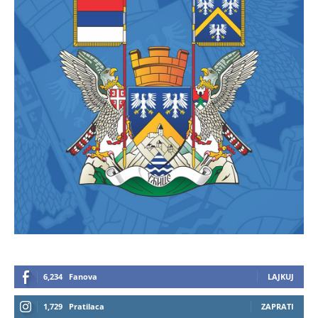
6,234
Fanova
LAJKUJ
1,729
Pratilaca
ZAPRATI