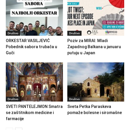
Društvo
Društvo
ORKESTAR VASILJEVIĆ
Poziv za MIRAI: Mladi
Pobednik sabora trubača u
Zapadnog Balkana u januaru
Guči
putuju u Japan
Društvo
Društvo
SVETI PANTELEJMON Smatra
Sveta Petka Paraskeva
se zaštitnikom medicine i
pomaže bolesne i siromašne
farmacije