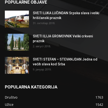
POPULARNE OBJAVE
SVETI LUKA LUČINDAN Srpska slava i veliki
hrišćanski praznik
31. октобар 2018.
SVETI ILIJA GROMOVNIK Veliki crkveni
praznik
2. август 2018.
SVETI STEFAN – STEVANJDAN Jedna od
većih slava kod Srba
9. јануар 2019.
POPULARNA KATEGORIJA
Društvo
1763
Užice
1542