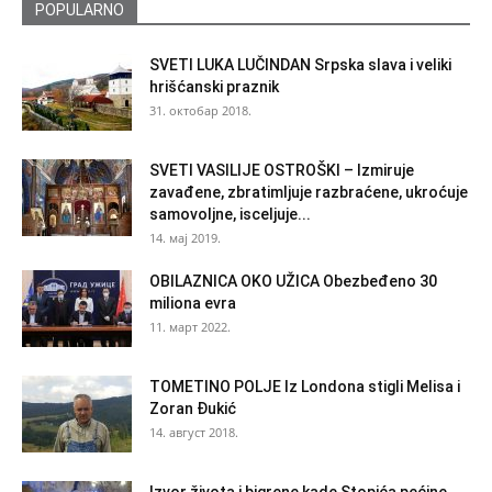
POPULARNO
SVETI LUKA LUČINDAN Srpska slava i veliki
hrišćanski praznik
31. октобар 2018.
SVETI VASILIJE OSTROŠKI – Izmiruje
zavađene, zbratimljuje razbraćene, ukroćuje
samovoljne, isceljuje...
14. мај 2019.
OBILAZNICA OKO UŽICA Obezbeđeno 30
miliona evra
11. март 2022.
TOMETINO POLJE Iz Londona stigli Melisa i
Zoran Đukić
14. август 2018.