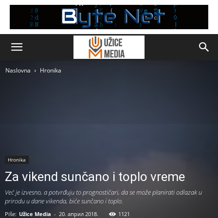
Naslovna
Hronika
Hronika
Za vikend sunčano i toplo vreme
Već je izvesno, a potvrđuju to prognostičari, da se može planirati odlazak u
prirodu u dane vikenda, biće sunčano i toplo.
Piše:
Užice Media
-
20. април 2018.
1121