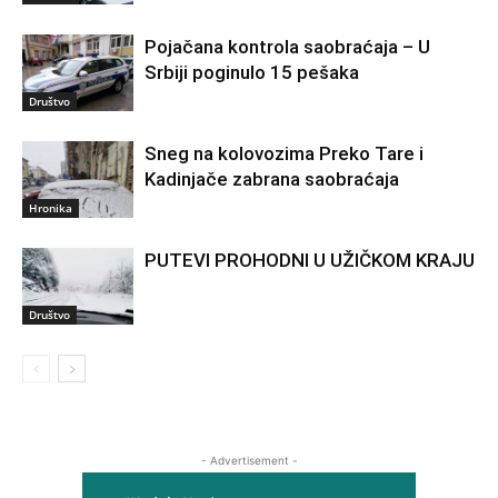
Pojačana kontrola saobraćaja – U
Srbiji poginulo 15 pešaka
Društvo
Sneg na kolovozima Preko Tare i
Kadinjače zabrana saobraćaja
Hronika
PUTEVI PROHODNI U UŽIČKOM KRAJU
Društvo
- Advertisement -