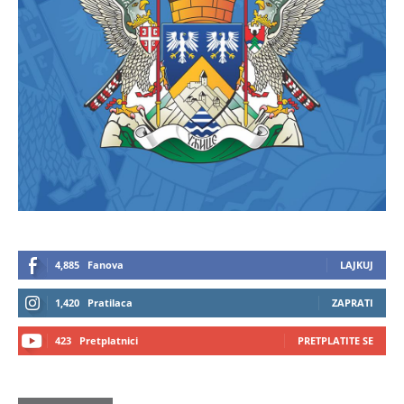
4,885
Fanova
LAJKUJ
1,420
Pratilaca
ZAPRATI
423
Pretplatnici
PRETPLATITE SE