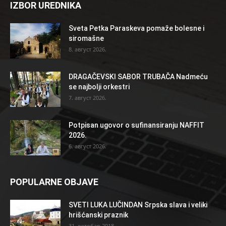
IZBOR UREDNIKA
Sveta Petka Paraskeva pomaže bolesne i
siromašne
8. август 2026.
DRAGAČEVSKI SABOR TRUBAČA Nadmeću
se najbolji orkestri
7. август 2026.
Potpisan ugovor o sufinansiranju NAFFIT
2026.
6. август 2026.
POPULARNE OBJAVE
SVETI LUKA LUČINDAN Srpska slava i veliki
hrišćanski praznik
31. октобар 2018.