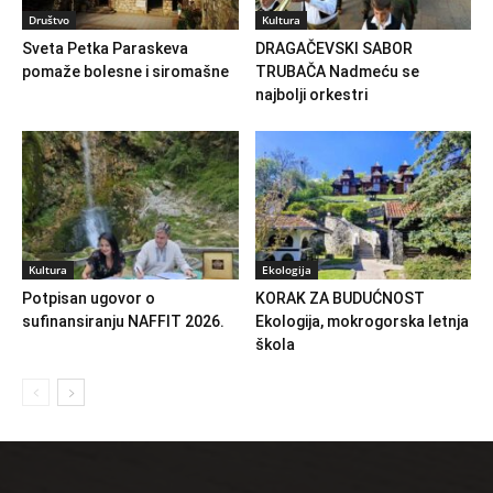
Društvo
Kultura
Sveta Petka Paraskeva
DRAGAČEVSKI SABOR
pomaže bolesne i siromašne
TRUBAČA Nadmeću se
najbolji orkestri
Kultura
Ekologija
Potpisan ugovor o
KORAK ZA BUDUĆNOST
sufinansiranju NAFFIT 2026.
Ekologija, mokrogorska letnja
škola