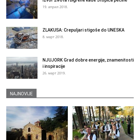
Izvor života i bigrene kade Stopića pećine
19. април 2018.
ZLAKUSA: Crepuljari stigoše do UNESKA
8. март 2018.
NJUJORK Grad dobre energije, znamenitosti
i inspiracije
26. март 2019.
NAJNOVIJE