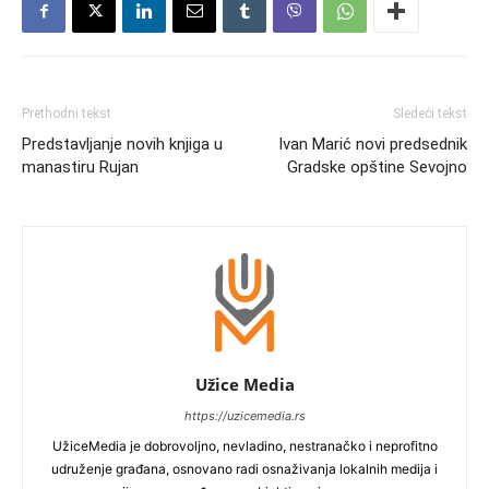
Prethodni tekst
Sledeći tekst
Predstavljanje novih knjiga u
Ivan Marić novi predsednik
manastiru Rujan
Gradske opštine Sevojno
Užice Media
https://uzicemedia.rs
UžiceMedia je dobrovoljno, nevladino, nestranačko i neprofitno
udruženje građana, osnovano radi osnaživanja lokalnih medija i