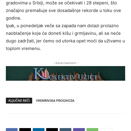
gradovima u Srbiji, može se očekivati i 28 stepeni, što
značajno premašuje sve dosadašnje rekorde u toku ove
godine.
Ipak, u ponedeljak veče sa zapada nam dolazi prolazno
naoblačenje koje će doneti kišu i grmljavinu, ali se neće
dugo zadržati, jer ćemo od utorka opet moći da uživamo u
toplom vremenu.
- Advertisement -
KLJUČNE REČI
VREMRNSKA PROGNOZA