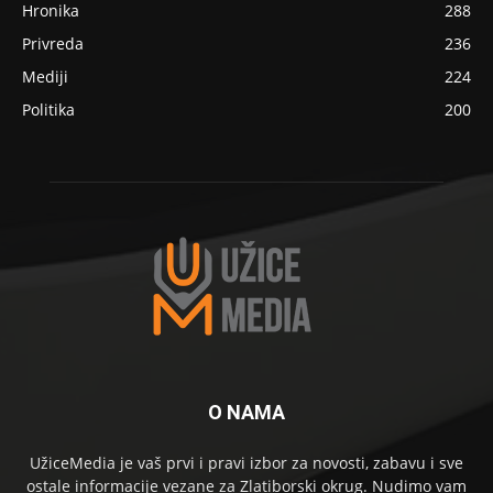
Hronika
288
Privreda
236
Mediji
224
Politika
200
O NAMA
UžiceMedia je vaš prvi i pravi izbor za novosti, zabavu i sve
ostale informacije vezane za Zlatiborski okrug. Nudimo vam