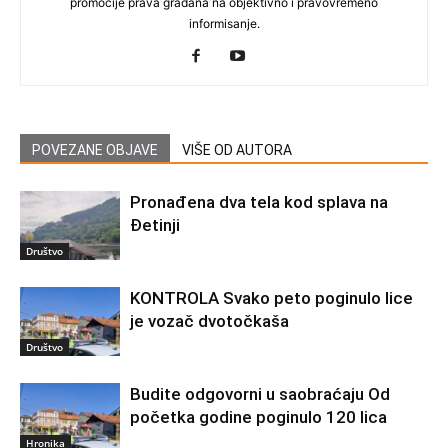
promocije prava građana na objektivno i pravovremeno
informisanje.
POVEZANE OBJAVE
VIŠE OD AUTORA
Pronađena dva tela kod splava na
Đetinji
Društvo
KONTROLA Svako peto poginulo lice
je vozač dvotočkaša
Društvo
Budite odgovorni u saobraćaju Od
početka godine poginulo 120 lica
Hronika