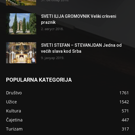
SVETI ILIJA GROMOVNIK Veliki crkveni
praznik
2. август 2018.
SVETI STEFAN – STEVANJDAN Jedna od
većih slava kod Srba
9. јануар 2019.
POPULARNA KATEGORIJA
Društvo
1761
Užice
1542
Kultura
571
Čajetina
447
Turizam
317