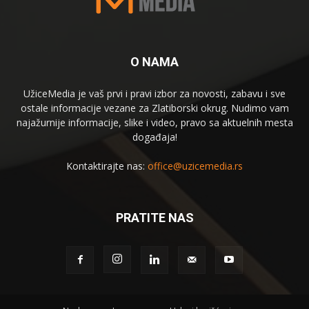
O NAMA
UžiceMedia je vaš prvi i pravi izbor za novosti, zabavu i sve
ostale informacije vezane za Zlatiborski okrug. Nudimo vam
najažurnije informacije, slike i video, pravo sa aktuelnih mesta
događaja!
Kontaktirajte nas:
office@uzicemedia.rs
PRATITE NAS