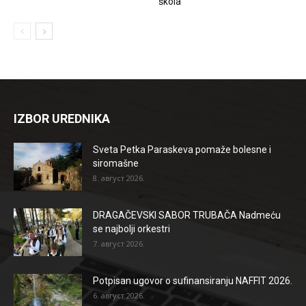
škola
IZBOR UREDNIKA
Sveta Petka Paraskeva pomaže bolesne i
siromašne
8. август 2026.
DRAGAČEVSKI SABOR TRUBAČA Nadmeću
se najbolji orkestri
7. август 2026.
Potpisan ugovor o sufinansiranju NAFFIT 2026.
6. август 2026.