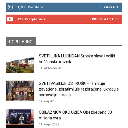
1,729
Pratilaca
ZAPRATI
423
Pretplatnici
PRETPLATITE SE
POPULARNO
SVETI LUKA LUČINDAN Srpska slava i veliki
hrišćanski praznik
31. октобар 2018.
SVETI VASILIJE OSTROŠKI – Izmiruje
zavađene, zbratimljuje razbraćene, ukroćuje
samovoljne, isceljuje...
14. мај 2019.
OBILAZNICA OKO UŽICA Obezbeđeno 30
miliona evra
11. март 2022.