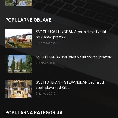
POPULARNE OBJAVE
SVETI LUKA LUČINDAN Srpska slava i veliki
hrišćanski praznik
31. октобар 2018.
SVETI ILIJA GROMOVNIK Veliki crkveni praznik
2. август 2018.
SVETI STEFAN – STEVANJDAN Jedna od
većih slava kod Srba
9. јануар 2019.
POPULARNA KATEGORIJA