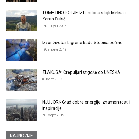
TOMETINO POLJE Iz Londona stigli Melisa i
Zoran Đukić
14. август 2018.
Izvor života i bigrene kade Stopića pećine
19. април 2018.
ZLAKUSA: Crepuljari stigoše do UNESKA
8. март 2018.
NJUJORK Grad dobre energije, znamenitosti i
inspiracije
26. март 2019.
NAJNOVIJE