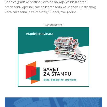
Sednica gradske opštine Sevojno na kojoj će biti izabrani
predsednik opštine, zamenik predsednika i članovi Opštinskog
veća zakazana je za četvrtak,19. april, ove godine.
- Advertisement -