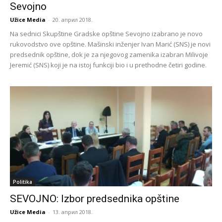
Sevojno
Užice Media
-
20. април 2018.
Na sednici Skupštine Gradske opštine Sevojno izabrano je novo
rukovodstvo ove opštine. Mašinski inženjer Ivan Marić (SNS) je novi
predsednik opštine, dok je za njegovog zamenika izabran Milivoje
Jeremić (SNS) koji je na istoj funkciji bio i u prethodne četiri godine.
Politika
SEVOJNO: Izbor predsednika opštine
Užice Media
-
13. април 2018.