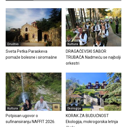
Društvo
Kultura
Sveta Petka Paraskeva
DRAGAČEVSKI SABOR
pomaže bolesne i siromašne
TRUBAČA Nadmeću se najbolji
orkestri
Kultura
Ekologija
Potpisan ugovor o
KORAK ZA BUDUĆNOST
sufinansiranju NAFFIT 2026.
Ekologija, mokrogorska letnja