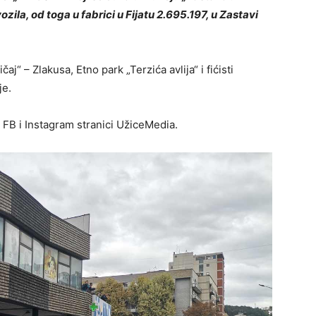
ila, od toga u fabrici u Fijatu 2.695.197, u Zastavi
aj“ – Zlakusa, Etno park „Terzića avlija“ i fićisti
je.
a FB i Instagram stranici UžiceMedia.