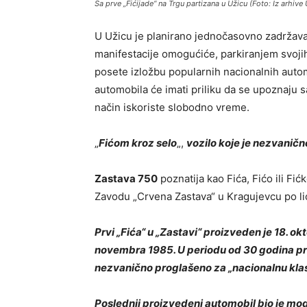
Sa prve „Fićijade“ na Trgu partizana u Užicu (Foto: Iz arhiv
U Užicu je planirano jednočasovno zadržava
manifestacije omogućiće, parkiranjem svoji
posete izložbu popularnih nacionalnih auto
automobila će imati priliku da se upoznaju s
način iskoriste slobodno vreme.
„
Fićom kroz selo
„,
vozilo koje je nezvaničn
Zastava 750
poznatija kao Fića, Fićo ili Fić
Zavodu „Crvena Zastava“ u Kragujevcu po lice
Prvi „Fića“ u „Zastavi“ proizveden je 18. o
novembra 1985. U periodu od 30 godina pr
nezvanično proglašeno za „nacionalnu klas
Poslednji proizvedeni automobil bio je mod