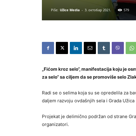
Piše:
Užice Media
-
3. октобар 2021.
579
„Fićom kroz selo“, manifestacija koju je o
za selo“ sa ciljem da se promoviše selo Zla
Radi se o selima koja su se opredelila za ba
daljem razvoju ovdašnjih sela i Grada Užica 
Projekat je delimično podržan od strane G
organizatori.