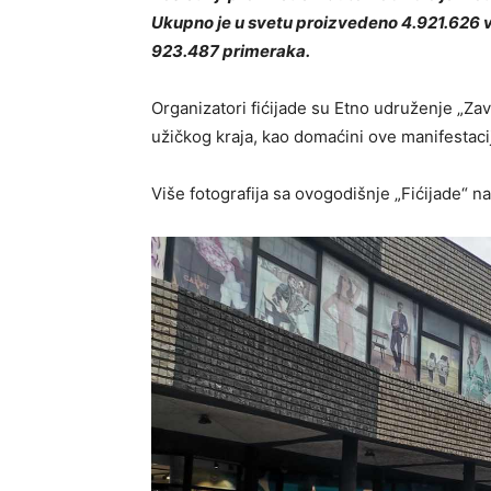
Ukupno je u svetu proizvedeno 4.921.626 voz
923.487 primeraka.
Organizatori fićijade su Etno udruženje „Zavič
užičkog kraja, kao domaćini ove manifestaci
Više fotografija sa ovogodišnje „Fićijade“ n