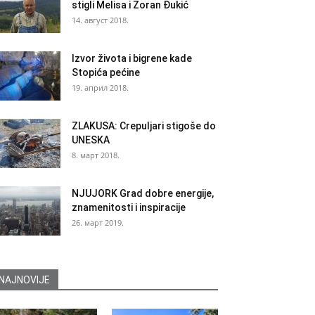
stigli Melisa i Zoran Đukić
14. август 2018.
Izvor života i bigrene kade
Stopića pećine
19. април 2018.
ZLAKUSA: Crepuljari stigoše do
UNESKA
8. март 2018.
NJUJORK Grad dobre energije,
znamenitosti i inspiracije
26. март 2019.
NAJNOVIJE