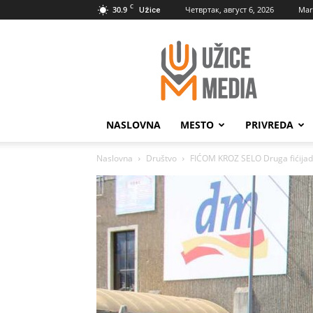
C
30.9
Четвртак, август 6, 2026
Mar
Užice
UžiceMedia
NASLOVNA
MESTO
PRIVREDA
Naslovna
Društvo
FIĆOM KROZ SELO Druga fićijad