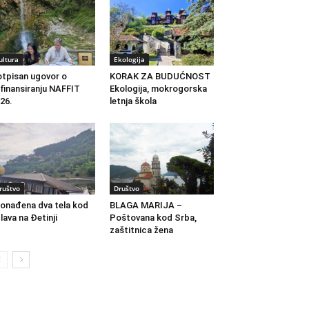
ultura
Ekologija
tpisan ugovor o
KORAK ZA BUDUĆNOST
finansiranju NAFFIT
Ekologija, mokrogorska
26.
letnja škola
ruštvo
Društvo
onađena dva tela kod
BLAGA MARIJA –
lava na Đetinji
Poštovana kod Srba,
zaštitnica žena