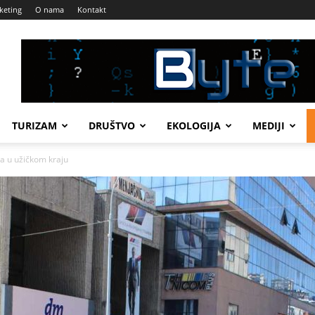
keting
O nama
Kontakt
TURIZAM
DRUŠTVO
EKOLOGIJA
MEDIJI
a u užičkom kraju