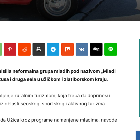
smislila neformalna grupa mladih pod nazivom „Mladi
kusa i druga sela u užičkom i zlatiborskom kraju.
vljenje ruralnim turizmom, koja treba da doprinesu
iz oblasti seoskog, sportskog i aktivnog turizma.
rada Užica kroz programe namenjene mladima, navode