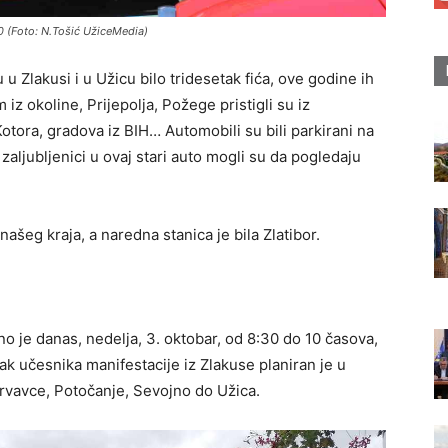
 (Foto: N.Tošić UžiceMedia)
u Zlakusi i u Užicu bilo tridesetak fića, ove godine ih
 iz okoline, Prijepolja, Požege pristigli su iz
tora, gradova iz BIH… Automobili su bili parkirani na
aljubljenici u ovaj stari auto mogli su da pogledaju
našeg kraja, a naredna stanica je bila Zlatibor.
o je danas, nedelja, 3. oktobar, od 8:30 do 10 časova,
zak učesnika manifestacije iz Zlakuse planiran je u
rvavce, Potočanje, Sevojno do Užica.