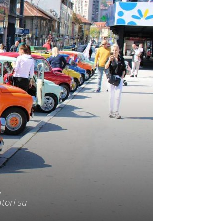
,
atori su