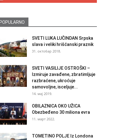
POPULARNO
SVETI LUKA LUČINDAN Srpska
slava i veliki hrišćanski praznik
31. октобар 2018.
SVETI VASILIJE OSTROŠKI –
Izmiruje zavađene, zbratimljuje
razbraćene, ukroćuje
samovoljne, isceljuje...
14. мај 2019.
OBILAZNICA OKO UŽICA
Obezbeđeno 30 miliona evra
11. март 2022.
TOMETINO POLJE Iz Londona