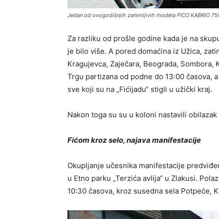
Jedan od ovogodišnjih zanimljivih modela FICO KABRIO 750
Za razliku od prošle godine kada je na skupu 
je bilo više. A pored domaćina iz Užica, zatim
Kragujevca, Zaječara, Beograda, Sombora, Ko
Trgu partizana od podne do 13:00 časova, a z
sve koji su na „Fićijadu“ stigli u užički kraj.
Nakon toga su su u koloni nastavili obilazak 
Fićom kroz selo, najava manifestacije
Okupljanje učesnika manifestacije predviđen
u Etno parku „Terzića avlija“ u Zlakusi. Pola
10:30 časova, kroz susedna sela Potpeće, K