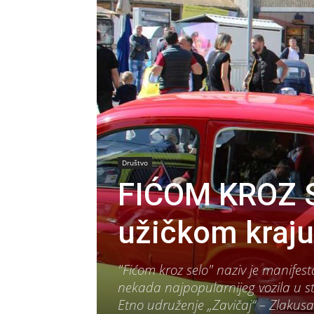
Društvo
FIĆOM KROZ S
užičkom kraju
"Fićom kroz selo" naziv je manifestac
nekada najpopularnijeg vozila u sta
Etno udruženje „Zavičaj“ – Zlakusa 