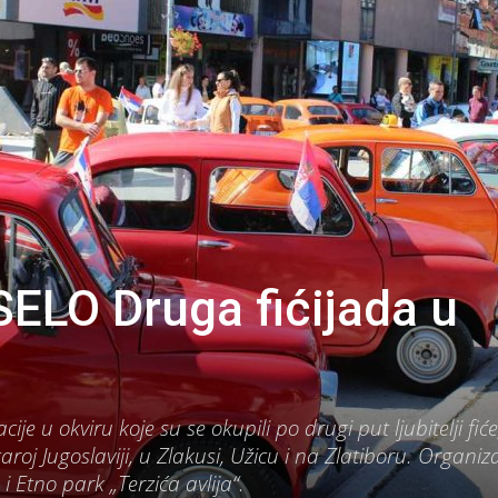
ELO Druga fićijada u
ije u okviru koje su se okupili po drugi put ljubitelji fiće
roj Jugoslaviji, u Zlakusi, Užicu i na Zlatiboru. Organiz
i Etno park „Terzića avlija“.