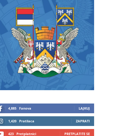
4,885
Fanova
LAJKUJ
1,420
Pratilaca
ZAPRATI
423
Pretplatnici
PRETPLATITE SE