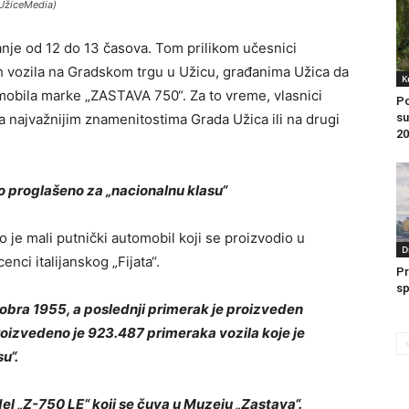
e UžiceMedia)
nje od 12 do 13 časova. Tom prilikom učesnici
h vozila na Gradskom trgu u Užicu, građanima Užica da
K
mobila marke „ZASTAVA 750“. Za to vreme, vlasnici
Po
a najvažnijim znamenitostima Grada Užica ili na drugi
su
20
o proglašeno za „nacionalnu klasu“
ko je mali putnički automobil koji se proizvodio u
D
nci italijanskog „Fijata“.
Pr
sp
ktobra 1955, a poslednji primerak je proizveden
oizvedeno je 923.487 primeraka vozila koje je
u“.
el „Z-750 LE“ koji se čuva u Muzeju „Zastava“.