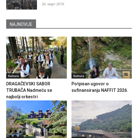
26. март 2019.
NAJNOVIJE
Kultura
Kultura
DRAGAČEVSKI SABOR
Potpisan ugovor o
TRUBAČA Nadmeću se
sufinansiranju NAFFIT 2026.
najbolji orkestri