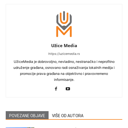
Užice Media
https://uzicemedia.rs
UžiceMedia je dobrovoljno, nevladino, nestranačko i neprofitno
udruženje građana, osnovano radi osnaživanja lokalnih medija i
promocije prava građana na objektivno i pravovremeno
informisanje.
POVEZANE OBJAVE
VIŠE OD AUTORA