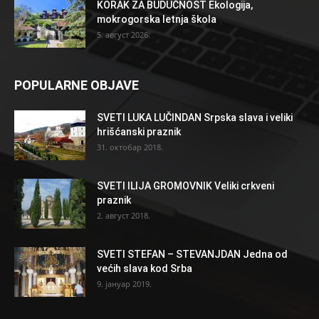
KORAK ZA BUDUĆNOST Ekologija,
mokrogorska letnja škola
5. август 2026.
POPULARNE OBJAVE
SVETI LUKA LUČINDAN Srpska slava i veliki
hrišćanski praznik
31. октобар 2018.
SVETI ILIJA GROMOVNIK Veliki crkveni
praznik
2. август 2018.
SVETI STEFAN – STEVANJDAN Jedna od
većih slava kod Srba
9. јануар 2019.