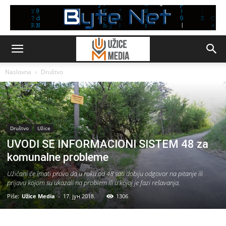
Naslovna
Društvo
Društvo
Užice
UVODI SE INFORMACIONI SISTEM 48 za
komunalne probleme
Užičani će imati pravo da u roku od 48 sati dobiju odgovor na pitanje ili
prijavu kojom su ukazali na problem ili u kojoj je fazi rešavanja.
Piše:
Užice Media
-
17. јун 2018.
1306