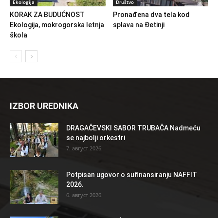
Ekologija
Društvo
KORAK ZA BUDUĆNOST
Pronađena dva tela kod
Ekologija, mokrogorska letnja
splava na Đetinji
škola
IZBOR UREDNIKA
DRAGAČEVSKI SABOR TRUBAČA Nadmeću
se najbolji orkestri
7. август 2026.
Potpisan ugovor o sufinansiranju NAFFIT
2026.
6. август 2026.