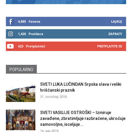
4,885
Fanova
LAJKUJ
1,420
Pratilaca
ZAPRATI
423
Pretplatnici
PRETPLATITE SE
POPULARNO
SVETI LUKA LUČINDAN Srpska slava i veliki
hrišćanski praznik
31. октобар 2018.
SVETI VASILIJE OSTROŠKI – Izmiruje
zavađene, zbratimljuje razbraćene, ukroćuje
samovoljne, isceljuje...
14. мај 2019.