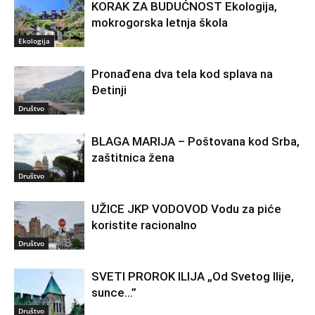
KORAK ZA BUDUĆNOST Ekologija,
mokrogorska letnja škola
Ekologija
Pronađena dva tela kod splava na
Đetinji
Društvo
BLAGA MARIJA – Poštovana kod Srba,
zaštitnica žena
Društvo
UŽICE JKP VODOVOD Vodu za piće
koristite racionalno
Društvo
SVETI PROROK ILIJA „Od Svetog Ilije,
sunce…”
Društvo