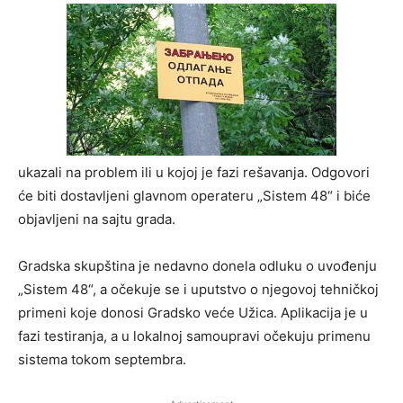
ukazali na problem ili u kojoj je fazi rešavanja. Odgovori
će biti dostavljeni glavnom operateru „Sistem 48“ i biće
objavljeni na sajtu grada.
Gradska skupština je nedavno donela odluku o uvođenju
„Sistem 48“, a očekuje se i uputstvo o njegovoj tehničkoj
primeni koje donosi Gradsko veće Užica. Aplikacija je u
fazi testiranja, a u lokalnoj samoupravi očekuju primenu
sistema tokom septembra.