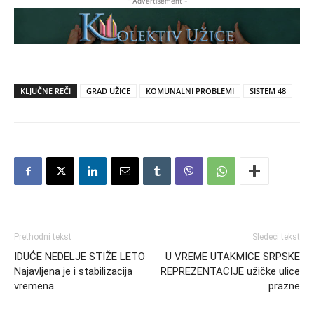
- Advertisement -
KLJUČNE REČI
GRAD UŽICE
KOMUNALNI PROBLEMI
SISTEM 48
Prethodni tekst
Sledeći tekst
IDUĆE NEDELJE STIŽE LETO
U VREME UTAKMICE SRPSKE
Najavljena je i stabilizacija
REPREZENTACIJE užičke ulice
vremena
prazne