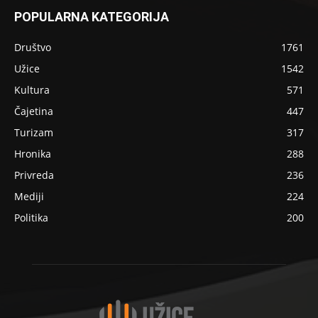
POPULARNA KATEGORIJA
Društvo
1761
Užice
1542
Kultura
571
Čajetina
447
Turizam
317
Hronika
288
Privreda
236
Mediji
224
Politika
200