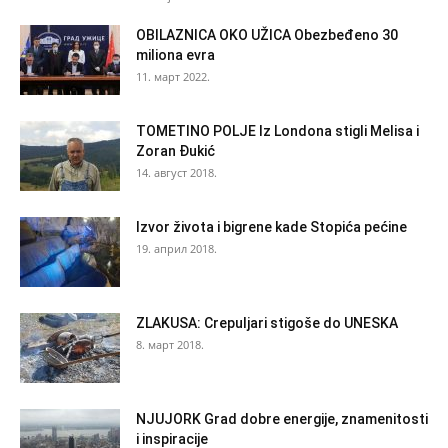
OBILAZNICA OKO UŽICA Obezbeđeno 30
miliona evra
11. март 2022.
TOMETINO POLJE Iz Londona stigli Melisa i
Zoran Đukić
14. август 2018.
Izvor života i bigrene kade Stopića pećine
19. април 2018.
ZLAKUSA: Crepuljari stigoše do UNESKA
8. март 2018.
NJUJORK Grad dobre energije, znamenitosti
i inspiracije