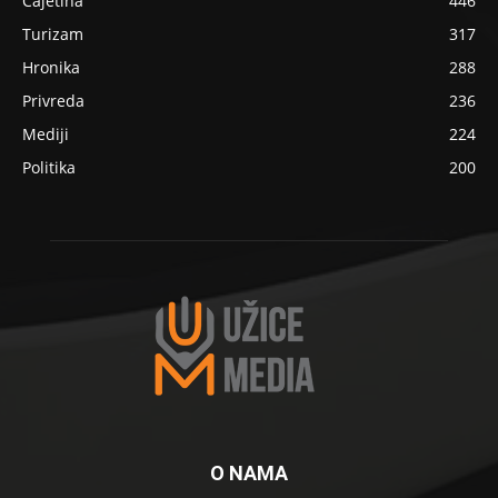
Čajetina
446
Turizam
317
Hronika
288
Privreda
236
Mediji
224
Politika
200
O NAMA