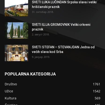
SVETI LUKA LUČINDAN Srpska slava i veliki
hrišćanski praznik
31. октобар 2018.
SVETI ILIJA GROMOVNIK Veliki crkveni
praznik
2. август 2018.
SVETI STEFAN – STEVANJDAN Jedna od
većih slava kod Srba
9. јануар 2019.
POPULARNA KATEGORIJA
Društvo
1761
Užice
1542
Kultura
569