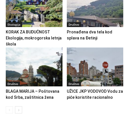
Ekologija
Društvo
KORAK ZA BUDUĆNOST
Pronađena dva tela kod
Ekologija, mokrogorska letnja
splava na Đetinji
škola
Društvo
Društvo
BLAGA MARIJA – Poštovana
UŽICE JKP VODOVOD Vodu za
kod Srba, zaštitnica žena
piće koristite racionalno