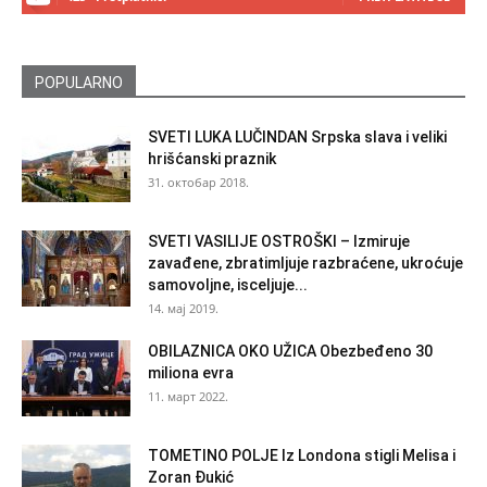
POPULARNO
SVETI LUKA LUČINDAN Srpska slava i veliki
hrišćanski praznik
31. октобар 2018.
SVETI VASILIJE OSTROŠKI – Izmiruje
zavađene, zbratimljuje razbraćene, ukroćuje
samovoljne, isceljuje...
14. мај 2019.
OBILAZNICA OKO UŽICA Obezbeđeno 30
miliona evra
11. март 2022.
TOMETINO POLJE Iz Londona stigli Melisa i
Zoran Đukić