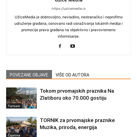
https://uzicemedia.rs
UžiceMedia je dobrovoljno, nevladino, nestranačko i neprofitno
udruženje građana, osnovano radi osnaživanja lokalnih medija i
promocije prava građana na objektivno i pravovremeno
informisanje.
POVEZANE OBJAVE
VIŠE OD AUTORA
Tokom prvomajskih praznika Na
Zlatiboru oko 70.000 gostiju
Turizam
TORNIK za prvomajske praznike
Muzika, priroda, energija
Čajetina