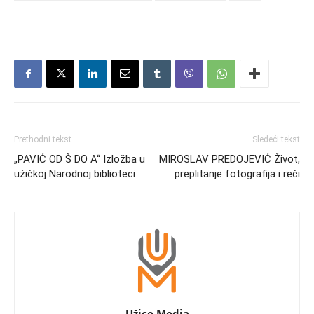
Prethodni tekst
Sledeći tekst
„PAVIĆ OD Š DO A“ Izložba u
MIROSLAV PREDOJEVIĆ Život,
užičkoj Narodnoj biblioteci
preplitanje fotografija i reči
Užice Media