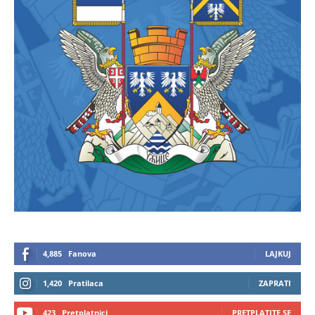
4,885
Fanova
LAJKUJ
1,420
Pratilaca
ZAPRATI
423
Pretplatnici
PRETPLATITE SE