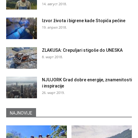
14. август 2018.
Izvor života i bigrene kade Stopića pećine
19. април 2018.
ZLAKUSA: Crepuljari stigoše do UNESKA
8. март 2018.
NJUJORK Grad dobre energije, znamenitosti
i inspiracije
26. март 2019.
NAJNOVIJE