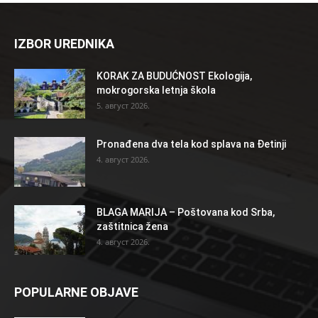
IZBOR UREDNIKA
KORAK ZA BUDUĆNOST Ekologija,
mokrogorska letnja škola
5. август 2026.
Pronađena dva tela kod splava na Đetinji
4. август 2026.
BLAGA MARIJA – Poštovana kod Srba,
zaštitnica žena
4. август 2026.
POPULARNE OBJAVE