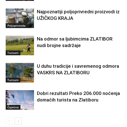
Najpoznatiji poljoprivredni proizvodi iz
UŽIČKOG KRAJA
Poljoprivreda
Na odmor sa ljubimcima ZLATIBOR
nudi brojne sadržaje
Turizam
U duhu tradicije i savremenog odmora
VASKRS NA ZLATIBORU
Turizam
Dobri rezultati Preko 206.000 noćenja
domaćih turista na Zlatiboru
Čajetina