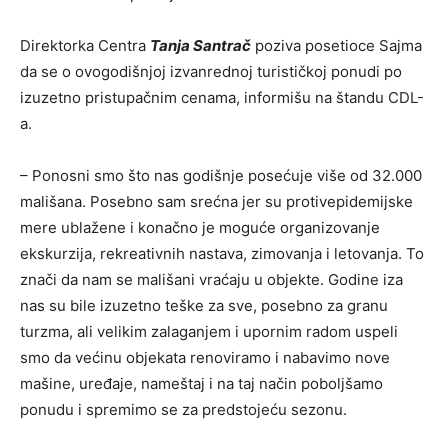
Direktorka Centra
Tanja Santrač
poziva posetioce Sajma
da se o ovogodišnjoj izvanrednoj turističkoj ponudi po
izuzetno pristupačnim cenama, informišu na štandu CDL-
a.
– Ponosni smo što nas godišnje posećuje više od 32.000
mališana. Posebno sam srećna jer su protivepidemijske
mere ublažene i konačno je moguće organizovanje
ekskurzija, rekreativnih nastava, zimovanja i letovanja. To
znači da nam se mališani vraćaju u objekte. Godine iza
nas su bile izuzetno teške za sve, posebno za granu
turzma, ali velikim zalaganjem i upornim radom uspeli
smo da većinu objekata renoviramo i nabavimo nove
mašine, uređaje, nameštaj i na taj način poboljšamo
ponudu i spremimo se za predstojeću sezonu.