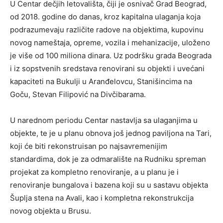
U Centar dečjih letovališta, čiji je osnivač Grad Beograd,
od 2018. godine do danas, kroz kapitalna ulaganja koja
podrazumevaju različite radove na objektima, kupovinu
novog nameštaja, opreme, vozila i mehanizacije, uloženo
je više od 100 miliona dinara. Uz podršku grada Beograda
i iz sopstvenih sredstava renovirani su objekti i uvećani
kapaciteti na Bukulji u Aranđelovcu, Stanišincima na
Goču, Stevan Filipović na Divčibarama.
U narednom periodu Centar nastavlja sa ulaganjima u
objekte, te je u planu obnova još jednog paviljona na Tari,
koji će biti rekonstruisan po najsavremenijim
standardima, dok je za odmaralište na Rudniku spreman
projekat za kompletno renoviranje, a u planu je i
renoviranje bungalova i bazena koji su u sastavu objekta
Šuplja stena na Avali, kao i kompletna rekonstrukcija
novog objekta u Brusu.