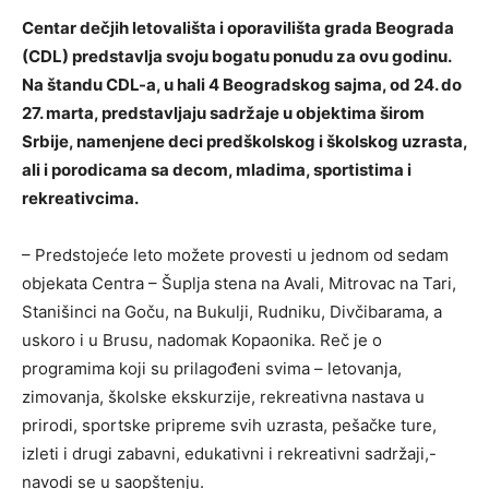
Centar dečjih letovališta i oporavilišta grada Beograda
(CDL) predstavlja svoju bogatu ponudu za ovu godinu.
Na štandu CDL-a, u hali 4 Beogradskog sajma, od 24. do
27. marta, predstavljaju sadržaje u objektima širom
Srbije, namenjene deci predškolskog i školskog uzrasta,
ali i porodicama sa decom, mladima, sportistima i
rekreativcima.
– Predstojeće leto možete provesti u jednom od sedam
objekata Centra – Šuplja stena na Avali, Mitrovac na Tari,
Stanišinci na Goču, na Bukulji, Rudniku, Divčibarama, a
uskoro i u Brusu, nadomak Kopaonika. Reč je o
programima koji su prilagođeni svima – letovanja,
zimovanja, školske ekskurzije, rekreativna nastava u
prirodi, sportske pripreme svih uzrasta, pešačke ture,
izleti i drugi zabavni, edukativni i rekreativni sadržaji,-
navodi se u saopštenju.