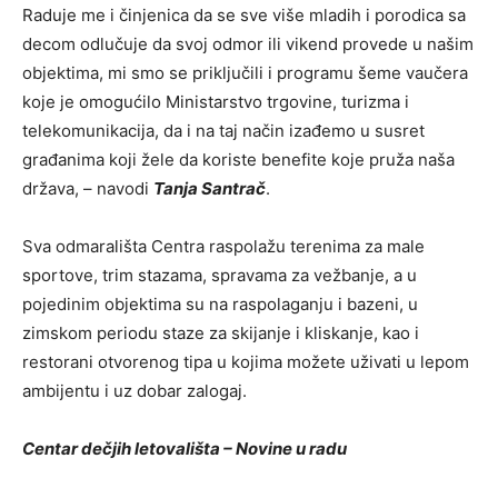
Raduje me i činjenica da se sve više mladih i porodica sa
decom odlučuje da svoj odmor ili vikend provede u našim
objektima, mi smo se priključili i programu šeme vaučera
koje je omogućilo Ministarstvo trgovine, turizma i
telekomunikacija, da i na taj način izađemo u susret
građanima koji žele da koriste benefite koje pruža naša
država, – navodi
Tanja Santrač
.
Sva odmarališta Centra raspolažu terenima za male
sportove, trim stazama, spravama za vežbanje, a u
pojedinim objektima su na raspolaganju i bazeni, u
zimskom periodu staze za skijanje i kliskanje, kao i
restorani otvorenog tipa u kojima možete uživati u lepom
ambijentu i uz dobar zalogaj.
Centar dečjih letovališta – Novine u radu