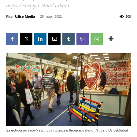
najsavremenijim standardima.
Piše:
Užice Media
-
25. март 2022.
500
Sa jednog od ranijih sajmova turizma u Beogradu (Foto: N.Tošić UžiceMedia)