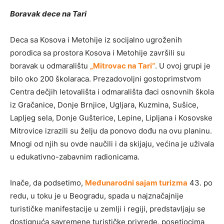
Boravak dece na Tari
Deca sa Kosova i Metohije iz socijalno ugroženih
porodica sa prostora Kosova i Metohije završili su
boravak u odmaralištu
„Mitrovac na Tari“
. U ovoj grupi je
bilo oko 200 školaraca. Prezadovoljni gostoprimstvom
Centra dečjih letovališta i odmarališta đaci osnovnih škola
iz Gračanice, Donje Brnjice, Ugljara, Kuzmina, Sušice,
Lapljeg sela, Donje Gušterice, Lepine, Lipljana i Kosovske
Mitrovice izrazili su želju da ponovo dođu na ovu planinu.
Mnogi od njih su ovde naučili i da skijaju, većina je uživala
u edukativno-zabavnim radionicama.
Inače, da podsetimo,
Međunarodni sajam turizma
43. po
redu, u toku je u Beogradu, spada u najznačajnije
turističke manifestacije u zemlji i regiji, predstavljaju se
dostignuća savremene turističke privrede, posetiocima