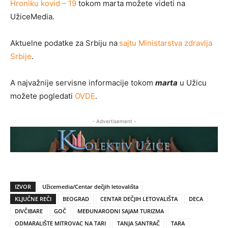
Hroniku kovid – 19
tokom marta možete videti na
UžiceMedia.
Aktuelne podatke za Srbiju na
sajtu Ministarstva zdravlja
Srbije
.
A najvažnije servisne informacije tokom
marta
u Užicu
možete pogledati
OVDE
.
- Advertisement -
IZVOR
Užicemedia/Centar dečjih letovališta
KLJUČNE REČI
BEOGRAD
CENTAR DEČJIH LETOVALIŠTA
DECA
DIVČIBARE
GOČ
MEĐUNARODNI SAJAM TURIZMA
ODMARALIŠTE MITROVAC NA TARI
TANJA SANTRAČ
TARA