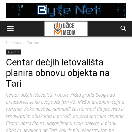
Naslovna
Turizam
Turizam
Centar dečjih letovališta
planira obnovu objekta na
Tari
Centar dečjih letovališta i oporavilišta grada Beograda,
predstaviće se na ovogodišnjem 43. Međunarodnom sajmu
turizma. Kako navode, najmlađi će leto moći da provedu u
renoviranim objektima u prirodi, po pristupačnim cenama.
Centar nastavlja sa ulaganjima u svoje objekte, u planu
obnova paviljona na Tari, koji će biti rekonstruisan po