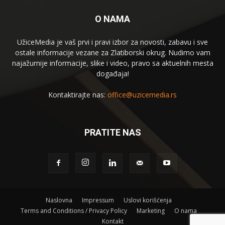
O NAMA
UžiceMedia je vaš prvi i pravi izbor za novosti, zabavu i sve
ostale informacije vezane za Zlatiborski okrug. Nudimo vam
najažurnije informacije, slike i video, pravo sa aktuelnih mesta
događaja!
Kontaktirajte nas:
office@uzicemedia.rs
PRATITE NAS
Naslovna
Impressum
Uslovi korišćenja
Terms and Conditions / Privacy Policy
Marketing
O nama
Kontakt