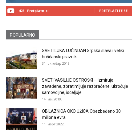
423
Pretplatnici
PRETPLATITE SE
POPULARNO
SVETI LUKA LUČINDAN Srpska slava i veliki
hrišćanski praznik
31. октобар 2018.
SVETI VASILIJE OSTROŠKI – Izmiruje
zavađene, zbratimljuje razbraćene, ukroćuje
samovoljne, isceljuje...
14. мај 2019.
OBILAZNICA OKO UŽICA Obezbeđeno 30
miliona evra
11. март 2022.