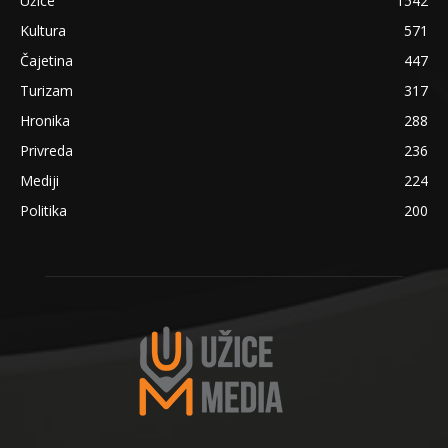
Užice
1542
Kultura
571
Čajetina
447
Turizam
317
Hronika
288
Privreda
236
Mediji
224
Politika
200