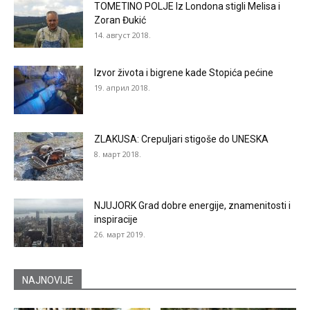
TOMETINO POLJE Iz Londona stigli Melisa i
Zoran Đukić
14. август 2018.
Izvor života i bigrene kade Stopića pećine
19. април 2018.
ZLAKUSA: Crepuljari stigoše do UNESKA
8. март 2018.
NJUJORK Grad dobre energije, znamenitosti i
inspiracije
26. март 2019.
NAJNOVIJE