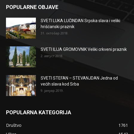
POPULARNE OBJAVE
SVETI LUKA LUČINDAN Srpska slava i veliki
hrišćanski praznik
31. октобар 2018.
SVETI ILIJA GROMOVNIK Veliki crkveni praznik
2. август 2018.
SVETI STEFAN – STEVANJDAN Jedna od
većih slava kod Srba
9. јануар 2019.
POPULARNA KATEGORIJA
Društvo
1761