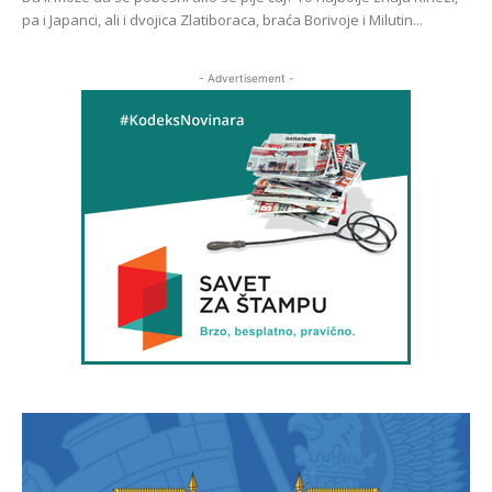
pa i Japanci, ali i dvojica Zlatiboraca, braća Borivoje i Milutin...
- Advertisement -