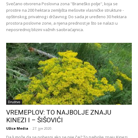
Svečano otvorena Poslovna zona ''Braneško polje'', koja se
prostire na 200 hektara zemljišta mešovite vlasničke strukture -
opštinskog, privatnog i državnog. Do sada je uređeno 30 hektara
prostora poslovne zone, a njena prednost je što se nalazi u
neposrednoj blizini važnih saobraćajnica.
Društvo
VREMEPLOV: TO NAJBOLJE ZNAJU
KINEZI I – ŠIŠOVIĆI
Užice Media
-
27. јун 2020.
Da li može da se pobesni ako se pije čaj? To najbolje znaju Kinezi,