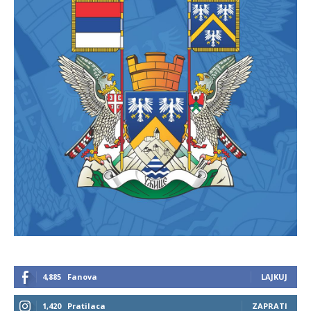
4,885
Fanova
LAJKUJ
1,420
Pratilaca
ZAPRATI