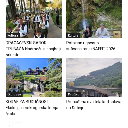
Kultura
Kultura
DRAGAČEVSKI SABOR
Potpisan ugovor o
TRUBAČA Nadmeću se najbolji
sufinansiranju NAFFIT 2026.
orkestri
Ekologija
Društvo
KORAK ZA BUDUĆNOST
Pronađena dva tela kod splava
Ekologija, mokrogorska letnja
na Đetinji
škola