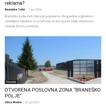
reklama?
Nadežda Tošić
-
1. јун 2026.
Braneško polje ovih dana je popularno zbog jedne orginalne i
zanimljive reklame. A vozači koji se prvi put tu nađu obavezno
smanje brzinu, pomisle...
Privreda
OTVORENA POSLOVNA ZONA “BRANEŠKO
POLJE“
Užice Media
-
29. јун 2021.