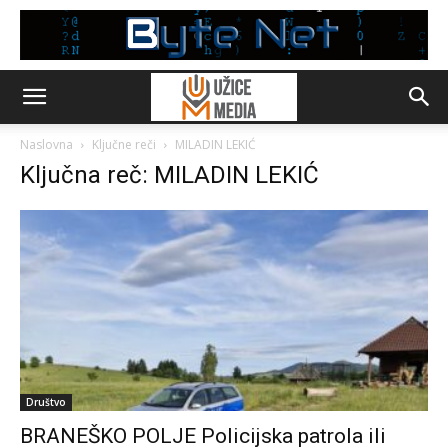
Naslovna
Ključne reči
MILADIN LEKIĆ
Ključna reč: MILADIN LEKIĆ
Društvo
BRANEŠKO POLJE Policijska patrola ili