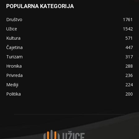
POPULARNA KATEGORIJA
Društvo
1761
Užice
1542
Kultura
571
Čajetina
447
Turizam
317
Hronika
288
Privreda
236
Mediji
224
Politika
200