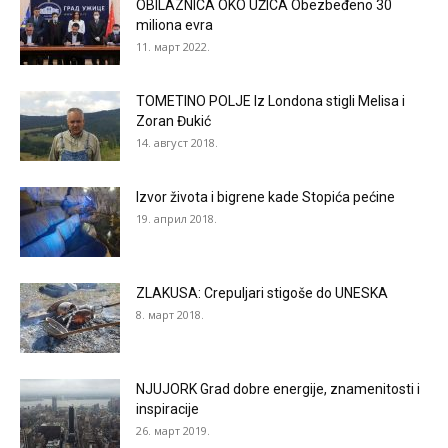
OBILAZNICA OKO UŽICA Obezbeđeno 30
miliona evra
11. март 2022.
TOMETINO POLJE Iz Londona stigli Melisa i
Zoran Đukić
14. август 2018.
Izvor života i bigrene kade Stopića pećine
19. април 2018.
ZLAKUSA: Crepuljari stigoše do UNESKA
8. март 2018.
NJUJORK Grad dobre energije, znamenitosti i
inspiracije
26. март 2019.