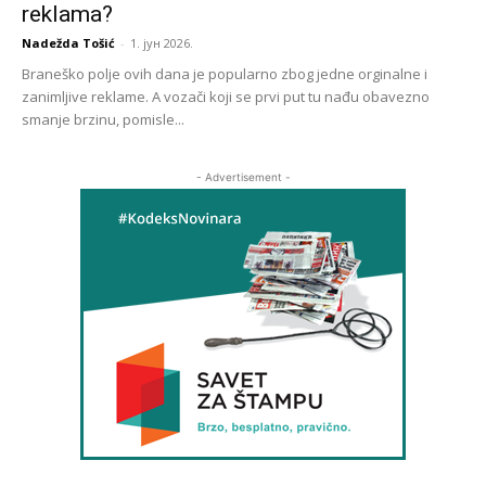
reklama?
Nadežda Tošić
-
1. јун 2026.
Braneško polje ovih dana je popularno zbog jedne orginalne i
zanimljive reklame. A vozači koji se prvi put tu nađu obavezno
smanje brzinu, pomisle...
- Advertisement -