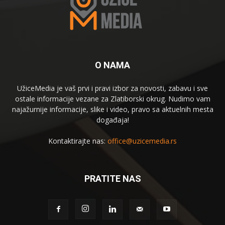
O NAMA
UžiceMedia je vaš prvi i pravi izbor za novosti, zabavu i sve
ostale informacije vezane za Zlatiborski okrug. Nudimo vam
najažurnije informacije, slike i video, pravo sa aktuelnih mesta
događaja!
Kontaktirajte nas:
office@uzicemedia.rs
PRATITE NAS