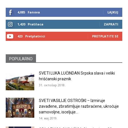
4,885
Fanova
LAJKUJ
1,420
Pratilaca
ZAPRATI
423
Pretplatnici
PRETPLATITE SE
POPULARNO
SVETI LUKA LUČINDAN Srpska slava i veliki
hrišćanski praznik
31. октобар 2018.
SVETI VASILIJE OSTROŠKI – Izmiruje
zavađene, zbratimljuje razbraćene, ukroćuje
samovoljne, isceljuje...
14. мај 2019.