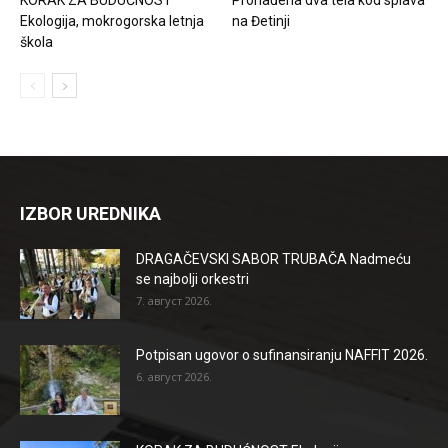
Ekologija, mokrogorska letnja
na Đetinji
škola
IZBOR UREDNIKA
DRAGAČEVSKI SABOR TRUBAČA Nadmeću
se najbolji orkestri
7. август 2026.
Potpisan ugovor o sufinansiranju NAFFIT 2026.
6. август 2026.