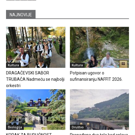
NAJNOVIJE
Kultura
Kultura
DRAGAČEVSKI SABOR
Potpisan ugovor o
TRUBAČA Nadmeću se najbolji
sufinansiranju NAFFIT 2026.
orkestri
Ekologija
Društvo
KORAK ZA BUDUĆNOST
Pronađena dva tela kod splava