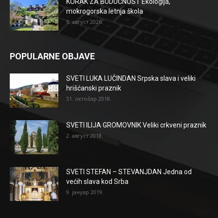
KORAK ZA BUDUĆNOST Ekologija,
mokrogorska letnja škola
5. август 2026.
POPULARNE OBJAVE
SVETI LUKA LUČINDAN Srpska slava i veliki
hrišćanski praznik
31. октобар 2018.
SVETI ILIJA GROMOVNIK Veliki crkveni praznik
2. август 2018.
SVETI STEFAN – STEVANJDAN Jedna od
većih slava kod Srba
9. јануар 2019.