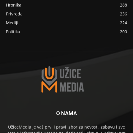
Hronika
288
Privreda
236
Mediji
224
Politika
200
O NAMA
UžiceMedia je vaš prvi i pravi izbor za novosti, zabavu i sve