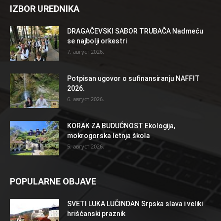
IZBOR UREDNIKA
DRAGAČEVSKI SABOR TRUBAČA Nadmeću
se najbolji orkestri
7. август 2026.
Potpisan ugovor o sufinansiranju NAFFIT
2026.
6. август 2026.
KORAK ZA BUDUĆNOST Ekologija,
mokrogorska letnja škola
5. август 2026.
POPULARNE OBJAVE
SVETI LUKA LUČINDAN Srpska slava i veliki
hrišćanski praznik