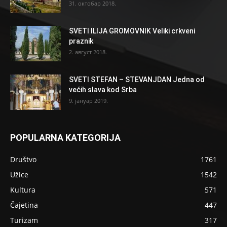
31. октобар 2018.
SVETI ILIJA GROMOVNIK Veliki crkveni
praznik
2. август 2018.
SVETI STEFAN – STEVANJDAN Jedna od
većih slava kod Srba
9. јануар 2019.
POPULARNA KATEGORIJA
Društvo
1761
Užice
1542
Kultura
571
Čajetina
447
Turizam
317