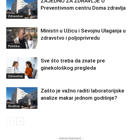
ZAJEDNO ZA ZDRAVLJE U
Preventivnom centru Doma zdravlja
Zdravstvo
Ministri u Užicu i Sevojnu Ulaganja u
zdravstvo i poljoprivredu
Politika
Sve što treba da znate pre
ginekološkog pregleda
Zdravstvo
Zašto je važno raditi laboratorijske
analize makar jednom godišnje?
Društvo
- Advertisement -