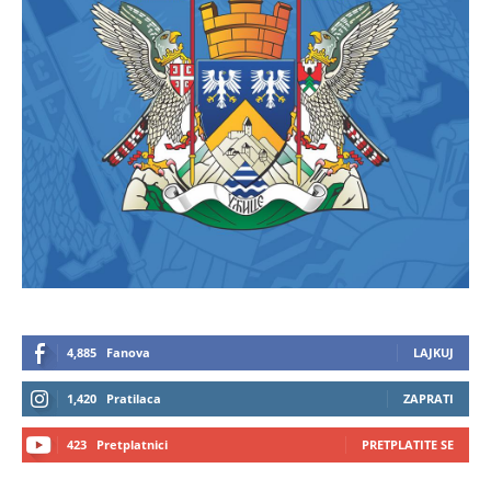
4,885
Fanova
LAJKUJ
1,420
Pratilaca
ZAPRATI
423
Pretplatnici
PRETPLATITE SE