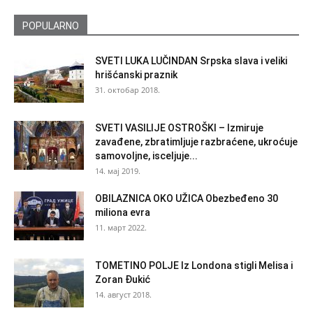
POPULARNO
SVETI LUKA LUČINDAN Srpska slava i veliki
hrišćanski praznik
31. октобар 2018.
SVETI VASILIJE OSTROŠKI – Izmiruje
zavađene, zbratimljuje razbraćene, ukroćuje
samovoljne, isceljuje...
14. мај 2019.
OBILAZNICA OKO UŽICA Obezbeđeno 30
miliona evra
11. март 2022.
TOMETINO POLJE Iz Londona stigli Melisa i
Zoran Đukić
14. август 2018.