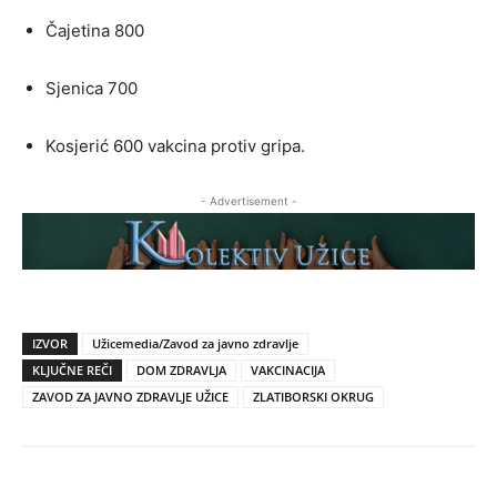
Čajetina 800
Sjenica 700
Kosjerić 600 vakcina protiv gripa.
- Advertisement -
IZVOR
Užicemedia/Zavod za javno zdravlje
KLJUČNE REČI
DOM ZDRAVLJA
VAKCINACIJA
ZAVOD ZA JAVNO ZDRAVLJE UŽICE
ZLATIBORSKI OKRUG