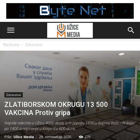
Naslovna
Zdravstvo
Zdravstvo
ZLATIBORSKOM OKRUGU 13 500
VAKCINA Protiv gripa
Najviše vakcina u Užicu 4000 doza, u Prijepolju 1600,u Bajinoj Bašti i Priboju
po 1400 a najmanje u Kosjeriću 600 doza.
Piše:
Užice Media
-
29. септембар 2020.
270