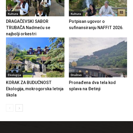
Kultura
Kultura
DRAGAČEVSKI SABOR
Potpisan ugovor o
TRUBAČA Nadmeću se
sufinansiranju NAFFIT 2026.
najbolji orkestri
Ekologija
Društvo
KORAK ZA BUDUĆNOST
Pronađena dva tela kod
Ekologija, mokrogorska letnja
splava na Đetinji
škola