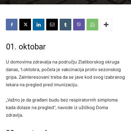
01. oktobar
U domovima zdravalja na području Zlatiborskog okruga
danas, 1.oktobra, počela je vakcinacija protiv sezonskog
gripa. Zainteresovani treba da se jave kod svog izabranog
lekara na pregled pred imunizaciju.
„Važno je da građani budu bez respiratornih simptoma
kada dolaze na pregled“, navode iz užičkog Doma
zdravlja.