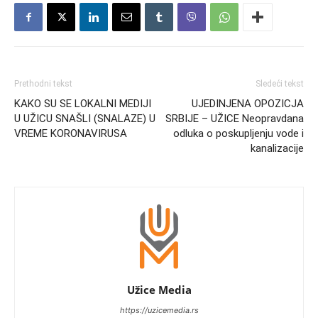
Prethodni tekst
Sledeći tekst
KAKO SU SE LOKALNI MEDIJI
UJEDINJENA OPOZICJA
U UŽICU SNAŠLI (SNALAZE) U
SRBIJE – UŽICE Neopravdana
VREME KORONAVIRUSA
odluka o poskupljenju vode i
kanalizacije
Užice Media
https://uzicemedia.rs