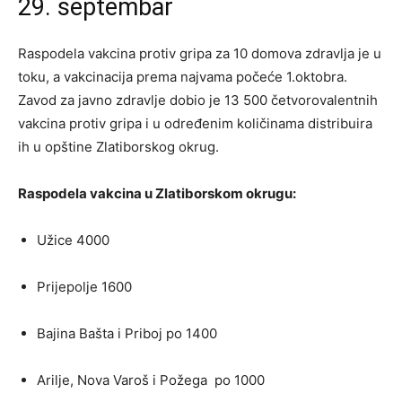
29. septembar
Raspodela vakcina protiv gripa za 10 domova zdravlja je u
toku, a vakcinacija prema najvama počeće 1.oktobra.
Zavod za javno zdravlje dobio je 13 500 četvorovalentnih
vakcina protiv gripa i u određenim količinama distribuira
ih u opštine Zlatiborskog okrug.
Raspodela vakcina u Zlatiborskom okrugu:
Užice 4000
Prijepolje 1600
Bajina Bašta i Priboj po 1400
Arilje, Nova Varoš i Požega po 1000