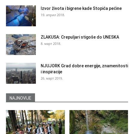
Izvor života i bigrene kade Stopića pećine
19. април 2018.
ZLAKUSA: Crepuljari stigoše do UNESKA
8. март 2018.
NJUJORK Grad dobre energije, znamenitosti
i inspiracije
26. март 2019.
NAJNOVIJE