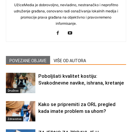
UžiceMedia je dobrovoljno, nevladino, nestranačko i neprofitno
udruženje građana, osnovano radi osnaživanja lokalnih medija i
promocije prava građana na objektivno i pravovremeno
informisanje.
POVEZANE OBJAVE
VIŠE OD AUTORA
Poboljšati kvalitet kostiju:
Svakodnevne navike, ishrana, kretanje
Društvo
Kako se pripremiti za ORL pregled
kada imate problem sa uhom?
Zdravstvo