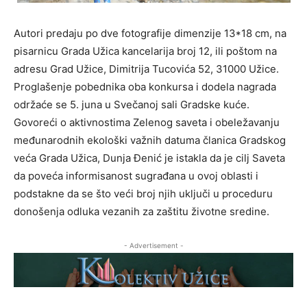
Autori predaju po dve fotografije dimenzije 13*18 cm, na
pisarnicu Grada Užica kancelarija broj 12, ili poštom na
adresu Grad Užice, Dimitrija Tucovića 52, 31000 Užice.
Proglašenje pobednika oba konkursa i dodela nagrada
održaće se 5. juna u Svečanoj sali Gradske kuće.
Govoreći o aktivnostima Zelenog saveta i obeležavanju
međunarodnih ekološki važnih datuma članica Gradskog
veća Grada Užica, Dunja Đenić je istakla da je cilj Saveta
da poveća informisanost sugrađana u ovoj oblasti i
podstakne da se što veći broj njih uključi u proceduru
donošenja odluka vezanih za zaštitu životne sredine.
- Advertisement -