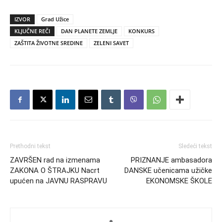
IZVOR
Grad Užice
KLJUČNE REČI
DAN PLANETE ZEMLJE
KONKURS
ZAŠTITA ŽIVOTNE SREDINE
ZELENI SAVET
Prethodni tekst
Sledeći tekst
ZAVRŠEN rad na izmenama
PRIZNANJE ambasadora
ZAKONA O ŠTRAJKU Nacrt
DANSKE učenicama užičke
upućen na JAVNU RASPRAVU
EKONOMSKE ŠKOLE