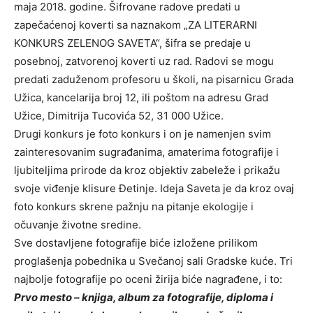
maja 2018. godine. Šifrovane radove predati u
zapečaćenoj koverti sa naznakom „ZA LITERARNI
KONKURS ZELENOG SAVETA“, šifra se predaje u
posebnoj, zatvorenoj koverti uz rad. Radovi se mogu
predati zaduženom profesoru u školi, na pisarnicu Grada
Užica, kancelarija broj 12, ili poštom na adresu Grad
Užice, Dimitrija Tucovića 52, 31 000 Užice.
Drugi konkurs je foto konkurs i on je namenjen svim
zainteresovanim sugrađanima, amaterima fotografije i
ljubiteljima prirode da kroz objektiv zabeleže i prikažu
svoje viđenje klisure Đetinje. Ideja Saveta je da kroz ovaj
foto konkurs skrene pažnju na pitanje ekologije i
očuvanje životne sredine.
Sve dostavljene fotografije biće izložene prilikom
proglašenja pobednika u Svečanoj sali Gradske kuće. Tri
najbolje fotografije po oceni žirija biće nagrađene, i to:
Prvo mesto – knjiga, album za fotografije, diploma i