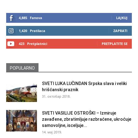
4,885
Fanova
LAJKUJ
1,420
Pratilaca
ZAPRATI
423
Pretplatnici
PRETPLATITE SE
POPULARNO
SVETI LUKA LUČINDAN Srpska slava i veliki
hrišćanski praznik
31. октобар 2018.
SVETI VASILIJE OSTROŠKI – Izmiruje
zavađene, zbratimljuje razbraćene, ukroćuje
samovoljne, isceljuje...
14. мај 2019.