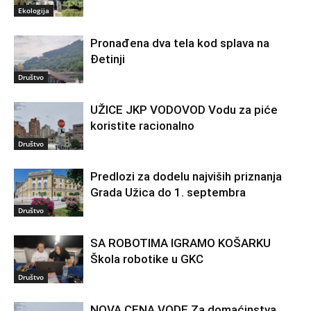
Ekologija
Pronađena dva tela kod splava na
Đetinji
Društvo
UŽICE JKP VODOVOD Vodu za piće
koristite racionalno
Društvo
Predlozi za dodelu najviših priznanja
Grada Užica do 1. septembra
Društvo
SA ROBOTIMA IGRAMO KOŠARKU
Škola robotike u GKC
Društvo
NOVA CENA VODE Za domaćinstva