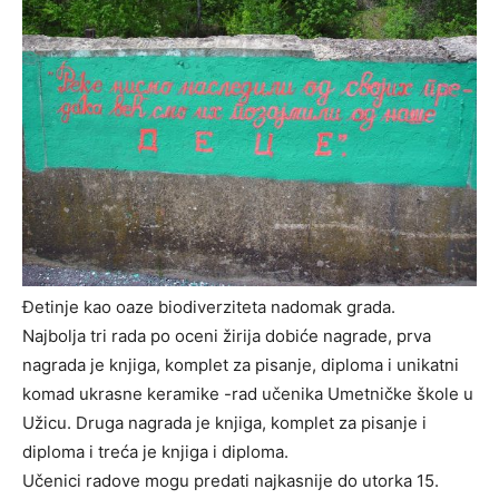
Đetinje kao oaze biodiverziteta nadomak grada.
Najbolja tri rada po oceni žirija dobiće nagrade, prva
nagrada je knjiga, komplet za pisanje, diploma i unikatni
komad ukrasne keramike -rad učenika Umetničke škole u
Užicu. Druga nagrada je knjiga, komplet za pisanje i
diploma i treća je knjiga i diploma.
Učenici radove mogu predati najkasnije do utorka 15.