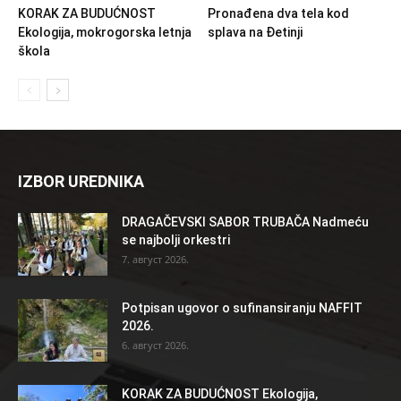
KORAK ZA BUDUĆNOST
Pronađena dva tela kod
Ekologija, mokrogorska letnja
splava na Đetinji
škola
IZBOR UREDNIKA
DRAGAČEVSKI SABOR TRUBAČA Nadmeću
se najbolji orkestri
7. август 2026.
Potpisan ugovor o sufinansiranju NAFFIT
2026.
6. август 2026.
KORAK ZA BUDUĆNOST Ekologija,