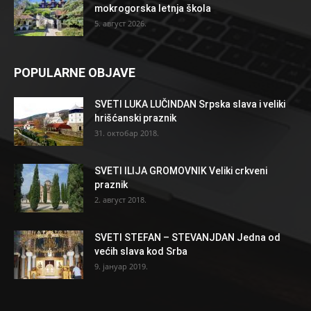
mokrogorska letnja škola
5. август 2026.
POPULARNE OBJAVE
SVETI LUKA LUČINDAN Srpska slava i veliki
hrišćanski praznik
31. октобар 2018.
SVETI ILIJA GROMOVNIK Veliki crkveni
praznik
2. август 2018.
SVETI STEFAN – STEVANJDAN Jedna od
većih slava kod Srba
9. јануар 2019.