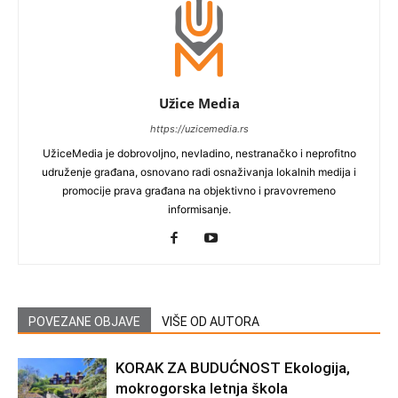
Užice Media
https://uzicemedia.rs
UžiceMedia je dobrovoljno, nevladino, nestranačko i neprofitno
udruženje građana, osnovano radi osnaživanja lokalnih medija i
promocije prava građana na objektivno i pravovremeno
informisanje.
POVEZANE OBJAVE
VIŠE OD AUTORA
KORAK ZA BUDUĆNOST Ekologija,
mokrogorska letnja škola