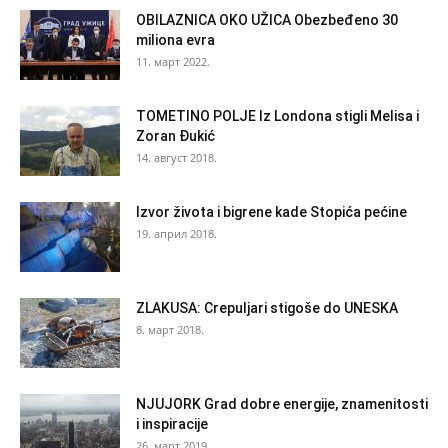
OBILAZNICA OKO UŽICA Obezbeđeno 30
miliona evra
11. март 2022.
TOMETINO POLJE Iz Londona stigli Melisa i
Zoran Đukić
14. август 2018.
Izvor života i bigrene kade Stopića pećine
19. април 2018.
ZLAKUSA: Crepuljari stigoše do UNESKA
8. март 2018.
NJUJORK Grad dobre energije, znamenitosti
i inspiracije
26. март 2019.