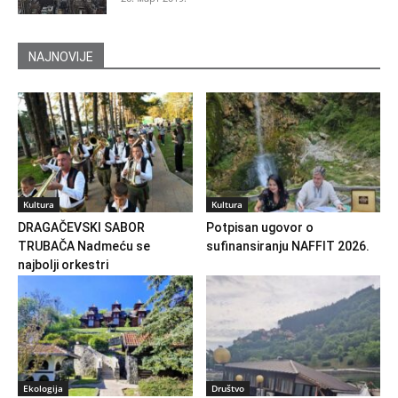
NAJNOVIJE
Kultura
Kultura
DRAGAČEVSKI SABOR
Potpisan ugovor o
TRUBAČA Nadmeću se
sufinansiranju NAFFIT 2026.
najbolji orkestri
Ekologija
Društvo