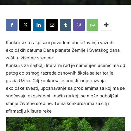
Konkursi su raspisani povodom obeležavanja važnih
ekoloških datuma Dana planete Zemlje i Svetskog dana
zaštite životne sredine.
Konkurs za najbolji literarni rad je namenjen učenicima od
petog do osmog razreda osnovnih škola sa teritorije
grada Užica. Cilj konkursa je podsticanje razvoja
ekološke svesti, upoznavanje sa problemima sa kojima se
suočavaju ekosistemi i način na koji se može poboljšati
stanje životne sredine. Tema konkursa ima za cilj i
afirmaciju klisure reke