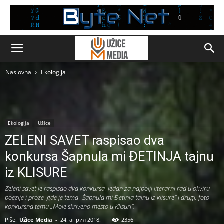
Naslovna
Ekologija
Ekologija
Užice
ZELENI SAVET raspisao dva
konkursa Šapnula mi ĐETINJA tajnu
iz KLISURE
Zeleni savet je raspisao dva konkursa, jedan za najbolji literarni rad u okviru
poezije i proze, gde je tema „Šapnula mi Đetinja tajnu iz klisure“ i drugi, foto
konkursna temu „Moje skriveno mesto u Klisuri“.
Piše:
Užice Media
-
24. април 2018.
2356