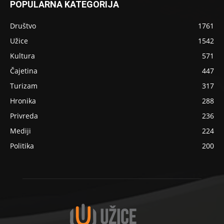
POPULARNA KATEGORIJA
Društvo
1761
Užice
1542
Kultura
571
Čajetina
447
Turizam
317
Hronika
288
Privreda
236
Mediji
224
Politika
200