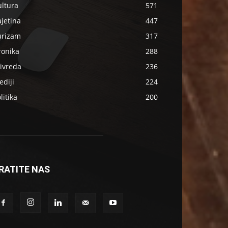
ultura
571
jetina
447
urizam
317
ronika
288
ivreda
236
diji
224
litika
200
RATITE NAS