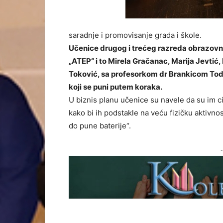
saradnje i promovisanje grada i škole.
Učenice drugog i trećeg razreda obrazovnog
„ATEP“ i to Mirela Gračanac, Marija Jevtić, 
Toković, sa profesorkom dr Brankicom Tod
koji se puni putem koraka.
U biznis planu učenice su navele da su im cil
kako bi ih podstakle na veću fizičku aktivno
do pune baterije“.
-