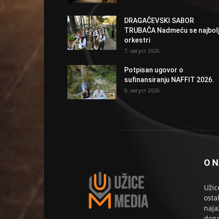
DRAGAČEVSKI SABOR
TRUBAČA Nadmeću se najbolj
orkestri
7. август 2026.
Potpisan ugovor o
sufinansiranju NAFFIT 2026.
6. август 2026.
O 
Užic
osta
naja
doga