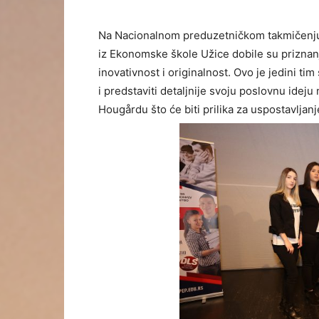
Na Nacionalnom preduzetničkom takmičenju
iz Ekonomske škole Užice dobile su prizna
inovativnost i originalnost. Ovo je jedini t
i predstaviti detaljnije svoju poslovnu idej
Hougårdu što će biti prilika za uspostavljan