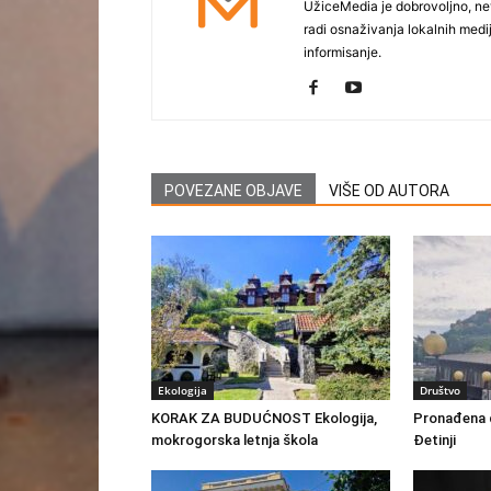
UžiceMedia je dobrovoljno, ne
radi osnaživanja lokalnih med
informisanje.
POVEZANE OBJAVE
VIŠE OD AUTORA
Ekologija
Društvo
KORAK ZA BUDUĆNOST Ekologija,
Pronađena d
mokrogorska letnja škola
Đetinji