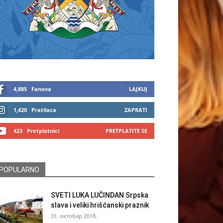
4,885
Fanova
LAJKUJ
1,420
Pratilaca
ZAPRATI
423
Pretplatnici
PRETPLATITE SE
POPULARNO
SVETI LUKA LUČINDAN Srpska
slava i veliki hrišćanski praznik
31. октобар 2018.