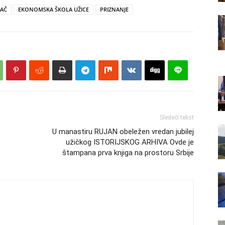
JAČ
EKONOMSKA ŠKOLA UŽICE
PRIZNANJE
Sledeći tekst
U manastiru RUJAN obeležen vredan jubilej
užičkog ISTORIJSKOG ARHIVA Ovde je
štampana prva knjiga na prostoru Srbije