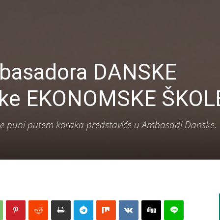
basadora DANSKE
ičke EKONOMSKE ŠKOL
 se puni putem koraka predstaviće u Ambasadi Danske.