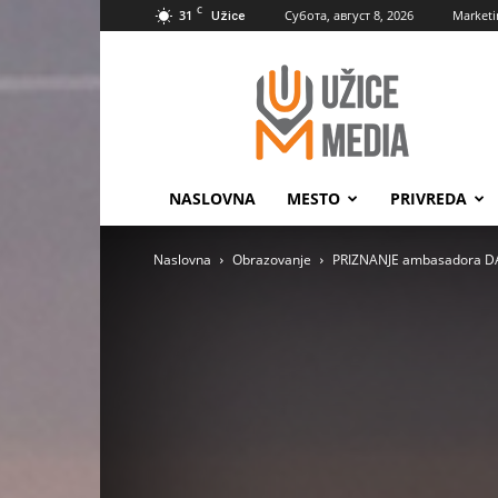
C
31
Субота, август 8, 2026
Marketi
Užice
UžiceMedia
NASLOVNA
MESTO
PRIVREDA
Naslovna
Obrazovanje
PRIZNANJE ambasadora D