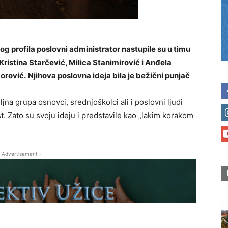
 profila poslovni administrator nastupile su u timu
Kristina Starčević, Milica Stanimirović i Anđela
orović.
Nјihova poslovna ideja bila je bežični punjač
jna grupa osnovci, srednjoškolci ali i poslovni ljudi
st. Zato su svoju ideju i predstavile kao „lakim korakom
 Advertisement -