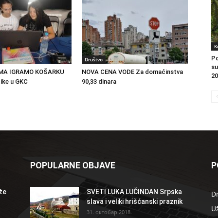
K
Po
Društvo
su
MA IGRAMO KOŠARKU
NOVA CENA VODE Za domaćinstva
20
ike u GKC
90,33 dinara
POPULARNE OBJAVE
P
že
SVETI LUKA LUČINDAN Srpska
D
slava i veliki hrišćanski praznik
U
31. октобар 2018.