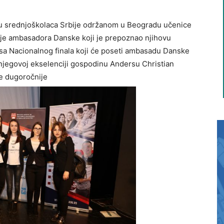
 srednjoškolaca Srbije održanom u Beogradu učenice
nje ambasadora Danske koji je prepoznao njihovu
im sa Nacionalnog finala koji će poseti ambasadu Danske
u njegovoj ekselenciji gospodinu Andersu Christian
je dugoročnije