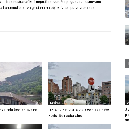
vladino, nestranačko i neprofitno udruženje građana, osnovano
ija i promocije prava građana na objektivno i pravovremeno
Društvo
D
Sv
va tela kod splava na
UŽICE JKP VODOVOD Vodu za piće
po
koristite racionalno
si