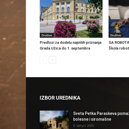
Društvo
Društvo
Predlozi za dodelu najviših priznanja
SA ROBOTI
Grada Užica do 1. septembra
Škola robot
IZBOR UREDNIKA
Sveta Petka Paraskeva poma
bolesne i siromašne
8. август 2026.