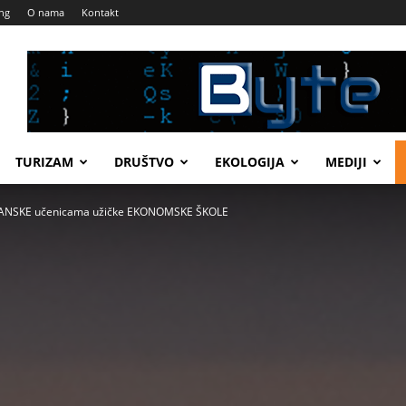
ng
O nama
Kontakt
TURIZAM
DRUŠTVO
EKOLOGIJA
MEDIJI
ANSKE učenicama užičke EKONOMSKE ŠKOLE