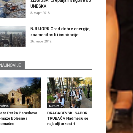
ZLAKUSA: Crepuljari stigoše do
UNESKA
8. март 2018.
NJUJORK Grad dobre energije,
znamenitosti i inspiracije
26. март 2019.
NAJNOVIJE
ruštvo
Kultura
eta Petka Paraskeva
DRAGAČEVSKI SABOR
maže bolesne i
TRUBAČA Nadmeću se
romašne
najbolji orkestri