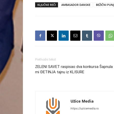
KLJUČNE REČI
AMBASADOR DANSKE
BEŽIČNI PUN
Prethodni tekst
ZELENI SAVET raspisao dva konkursa Šapnula
mi ĐETINJA tajnu iz KLISURE
Užice Media
https://uzicemedia.rs