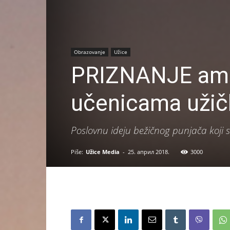
Obrazovanje
Užice
PRIZNANJE am
učenicama už
Poslovnu ideju bežičnog punjača koji
Piše:
Užice Media
-
25. април 2018.
3000