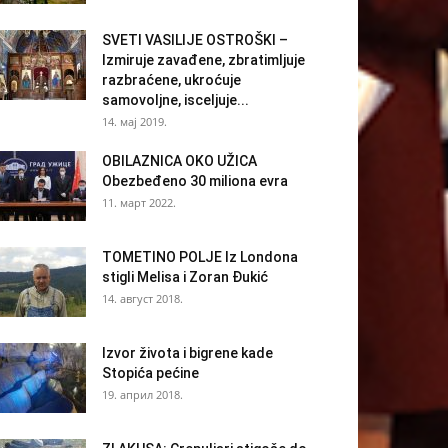
SVETI VASILIJE OSTROŠKI –
Izmiruje zavađene, zbratimljuje
razbraćene, ukroćuje
samovoljne, isceljuje...
14. мај 2019.
OBILAZNICA OKO UŽICA
Obezbeđeno 30 miliona evra
11. март 2022.
TOMETINO POLJE Iz Londona
stigli Melisa i Zoran Đukić
14. август 2018.
Izvor života i bigrene kade
Stopića pećine
19. април 2018.