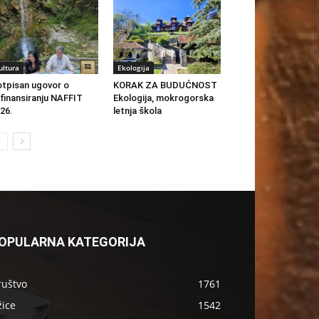
ultura
Ekologija
tpisan ugovor o
KORAK ZA BUDUĆNOST
finansiranju NAFFIT
Ekologija, mokrogorska
26.
letnja škola
OPULARNA KATEGORIJA
ruštvo
1761
žice
1542