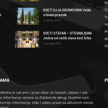
K
Ča
SVETI ILIJA GROMOVNIK Veliki
i
crkveni praznik
T
2. август 2018.
H
Pr
SVETI STEFAN – STEVANJDAN
Jedna od većih slava kod Srba
Me
9. јануар 2019.
Po
NAMA
P
eMedia je vaš prvi i pravi izbor za novosti, zabavu i sve
le informacije vezane za Zlatiborski okrug. Nudimo vam
žurnije informacije, slike i video, pravo sa aktuelnih mesta
đaja!