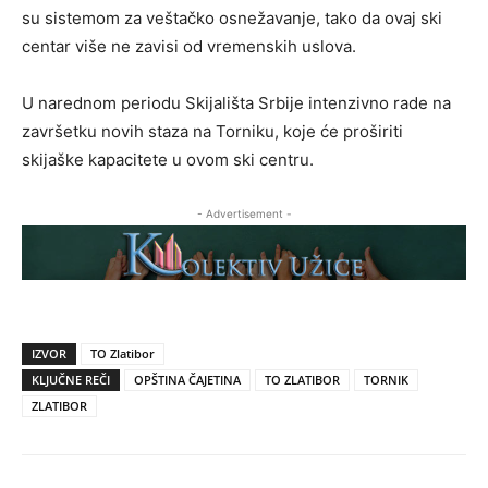
su sistemom za veštačko osnežavanje, tako da ovaj ski
centar više ne zavisi od vremenskih uslova.
U narednom periodu Skijališta Srbije intenzivno rade na
završetku novih staza na Torniku, koje će proširiti
skijaške kapacitete u ovom ski centru.
- Advertisement -
IZVOR
TO Zlatibor
KLJUČNE REČI
OPŠTINA ČAJETINA
TO ZLATIBOR
TORNIK
ZLATIBOR