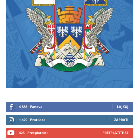
4,885
Fanova
LAJKUJ
1,420
Pratilaca
ZAPRATI
423
Pretplatnici
PRETPLATITE SE