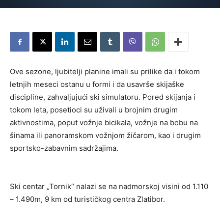
Ove sezone, ljubitelji planine imali su prilike da i tokom
letnjih meseci ostanu u formi i da usavrše skijaške
discipline, zahvaljujući ski simulatoru. Pored skijanja i
tokom leta, posetioci su uživali u brojnim drugim
aktivnostima, poput vožnje bicikala, vožnje na bobu na
šinama ili panoramskom vožnjom žičarom, kao i drugim
sportsko-zabavnim sadržajima.
Ski centar „Tornik“ nalazi se na nadmorskoj visini od 1.110
– 1.490m, 9 km od turističkog centra Zlatibor.