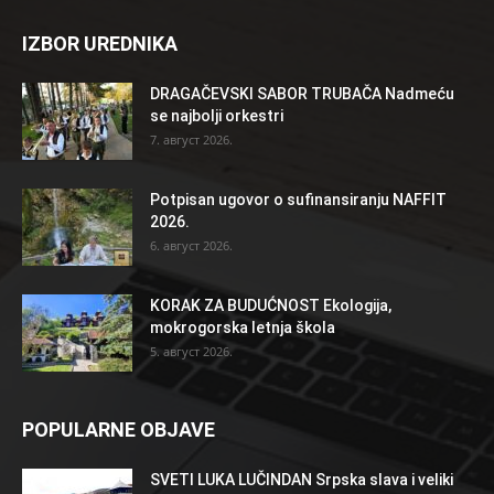
IZBOR UREDNIKA
DRAGAČEVSKI SABOR TRUBAČA Nadmeću
se najbolji orkestri
7. август 2026.
Potpisan ugovor o sufinansiranju NAFFIT
2026.
6. август 2026.
KORAK ZA BUDUĆNOST Ekologija,
mokrogorska letnja škola
5. август 2026.
POPULARNE OBJAVE
SVETI LUKA LUČINDAN Srpska slava i veliki