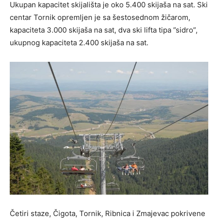
Ukupan kapacitet skijališta je oko 5.400 skijaša na sat. Ski
centar Tornik opremljen je sa šestosednom žičarom,
kapaciteta 3.000 skijaša na sat, dva ski lifta tipa ”sidro”,
ukupnog kapaciteta 2.400 skijaša na sat.
Četiri staze, Čigota, Tornik, Ribnica i Zmajevac pokrivene