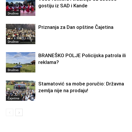
gostiju iz SAD i Kande
Društvo
Priznanja za Dan opštine Čajetina
Društvo
BRANEŠKO POLJE Policijska patrola ili
reklama?
Društvo
Stamatović sa mobe poručio: Državna
zemlja nije na prodaju!
Čajetina