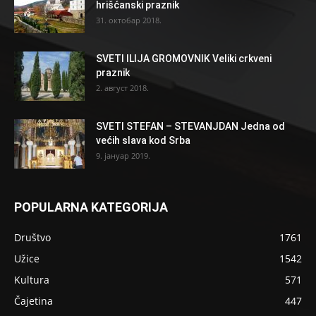
hrišćanski praznik
31. октобар 2018.
SVETI ILIJA GROMOVNIK Veliki crkveni
praznik
2. август 2018.
SVETI STEFAN – STEVANJDAN Jedna od
većih slava kod Srba
9. јануар 2019.
POPULARNA KATEGORIJA
Društvo
1761
Užice
1542
Kultura
571
Čajetina
447