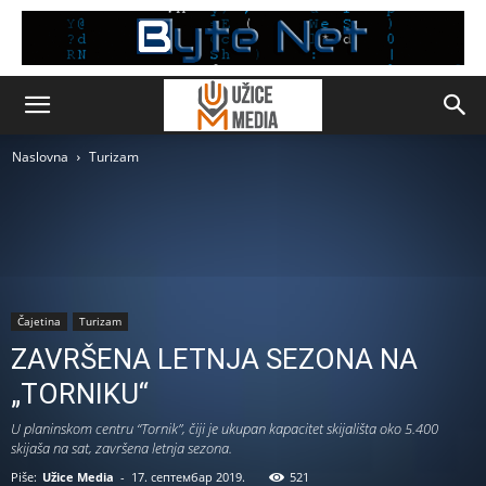
Naslovna
Turizam
Čajetina
Turizam
ZAVRŠENA LETNJA SEZONA NA
„TORNIKU“
U planinskom centru “Tornik”, čiji je ukupan kapacitet skijališta oko 5.400
skijaša na sat, završena letnja sezona.
Piše:
Užice Media
-
17. септембар 2019.
521