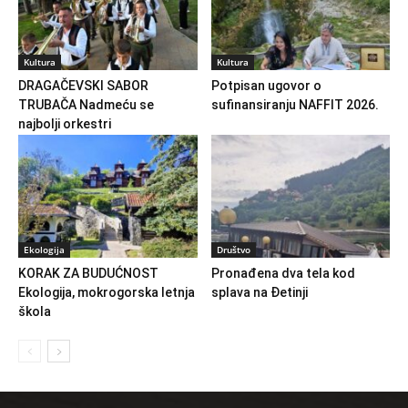
Kultura
Kultura
DRAGAČEVSKI SABOR
Potpisan ugovor o
TRUBAČA Nadmeću se
sufinansiranju NAFFIT 2026.
najbolji orkestri
Ekologija
Društvo
KORAK ZA BUDUĆNOST
Pronađena dva tela kod
Ekologija, mokrogorska letnja
splava na Đetinji
škola