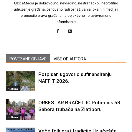
UžiceMedia je dobrovoljno, nevladino, nestranačko i neprofitno
udruženje građana, osnovano radi osnaživanja lokalnih medija i
promocije prava građana na objektivno i pravovremeno
informisanje.
POVEZANE OBJAVE
VIŠE OD AUTORA
Potpisan ugovor o sufinansiranju
NAFFIT 2026.
Kultura
ORKESTAR BRAĆE ILIĆ Pobednik 53.
Sabora trubača na Zlatiboru
Kultura
Veče folklora i tradicije Uz učešće