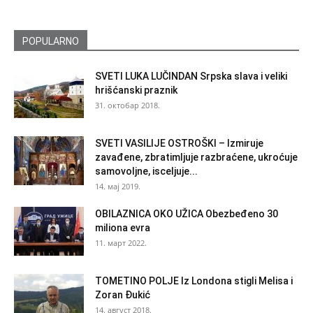
POPULARNO
SVETI LUKA LUČINDAN Srpska slava i veliki
hrišćanski praznik
31. октобар 2018.
SVETI VASILIJE OSTROŠKI – Izmiruje
zavađene, zbratimljuje razbraćene, ukroćuje
samovoljne, isceljuje...
14. мај 2019.
OBILAZNICA OKO UŽICA Obezbeđeno 30
miliona evra
11. март 2022.
TOMETINO POLJE Iz Londona stigli Melisa i
Zoran Đukić
14. август 2018.