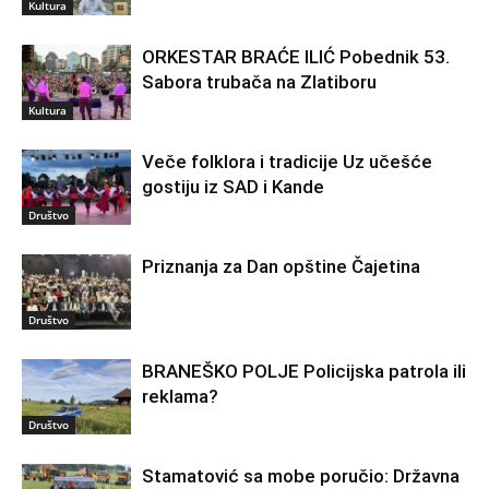
Kultura
ORKESTAR BRAĆE ILIĆ Pobednik 53.
Sabora trubača na Zlatiboru
Kultura
Veče folklora i tradicije Uz učešće
gostiju iz SAD i Kande
Društvo
Priznanja za Dan opštine Čajetina
Društvo
BRANEŠKO POLJE Policijska patrola ili
reklama?
Društvo
Stamatović sa mobe poručio: Državna