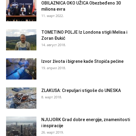
OBILAZNICA OKO UŽICA Obezbeđeno 30
miliona evra
11. март 2022.
TOMETINO POLJE Iz Londona stigli Melisa i
Zoran Đukić
14. август 2018.
Izvor života i bigrene kade Stopića pećine
19. април 2018.
ZLAKUSA: Crepuljari stigoše do UNESKA
8. март 2018.
NJUJORK Grad dobre energije, znamenitosti
i inspiracije
26. март 2019.