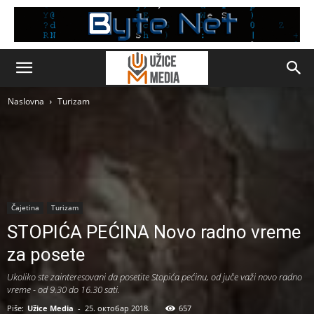
Naslovna
Turizam
Čajetina
Turizam
STOPIĆA PEĆINA Novo radno vreme
za posete
Ukoliko ste zainteresovani da posetite Stopića pećinu, od juče važi novo radno
vreme - od 9.30 do 16.30 sati.
Piše:
Užice Media
-
25. октобар 2018.
657