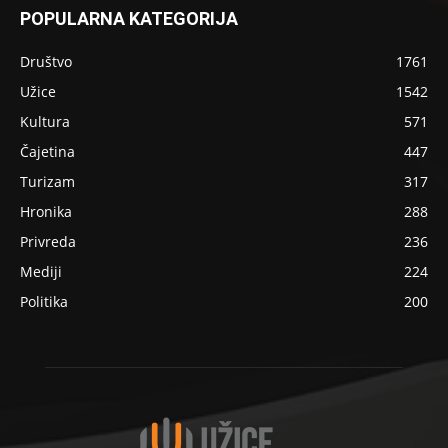
POPULARNA KATEGORIJA
Društvo
1761
Užice
1542
Kultura
571
Čajetina
447
Turizam
317
Hronika
288
Privreda
236
Mediji
224
Politika
200