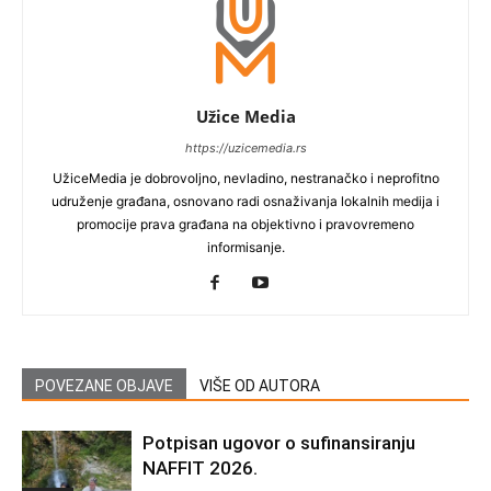
Užice Media
https://uzicemedia.rs
UžiceMedia je dobrovoljno, nevladino, nestranačko i neprofitno
udruženje građana, osnovano radi osnaživanja lokalnih medija i
promocije prava građana na objektivno i pravovremeno
informisanje.
POVEZANE OBJAVE
VIŠE OD AUTORA
Potpisan ugovor o sufinansiranju
NAFFIT 2026.