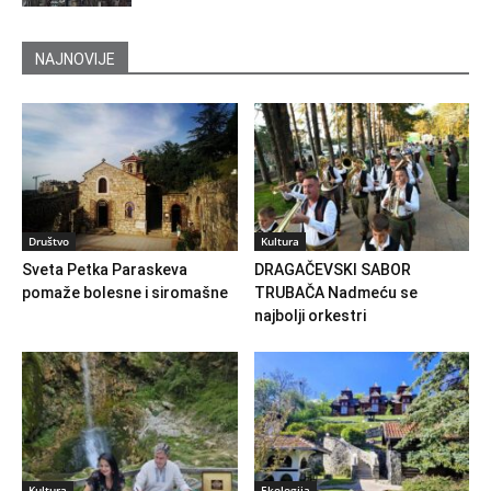
NAJNOVIJE
Društvo
Kultura
Sveta Petka Paraskeva
DRAGAČEVSKI SABOR
pomaže bolesne i siromašne
TRUBAČA Nadmeću se
najbolji orkestri
Kultura
Ekologija