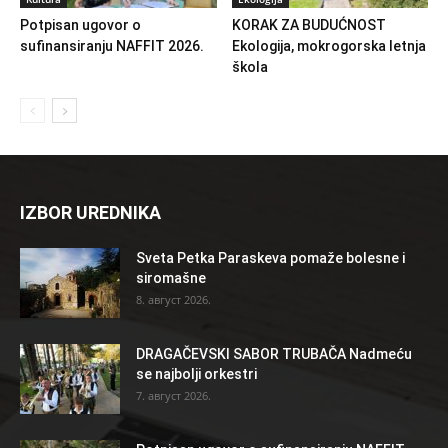
Potpisan ugovor o
KORAK ZA BUDUĆNOST
sufinansiranju NAFFIT 2026.
Ekologija, mokrogorska letnja
škola
IZBOR UREDNIKA
Sveta Petka Paraskeva pomaže bolesne i
siromašne
8. август 2026.
DRAGAČEVSKI SABOR TRUBAČA Nadmeću
se najbolji orkestri
7. август 2026.