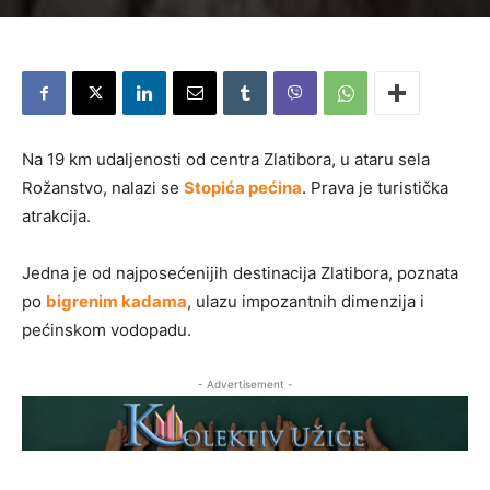
Na 19 km udaljenosti od centra Zlatibora, u ataru sela
Rožanstvo, nalazi se
Stopića pećina
. Prava je turistička
atrakcija.
Jedna je od najposećenijih destinacija Zlatibora, poznata
po
bigrenim kadama
, ulazu impozantnih dimenzija i
pećinskom vodopadu.
- Advertisement -