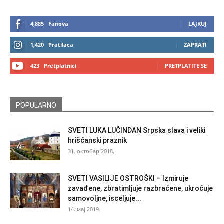
4,885
Fanova
LAJKUJ
1,420
Pratilaca
ZAPRATI
423
Pretplatnici
PRETPLATITE SE
POPULARNO
SVETI LUKA LUČINDAN Srpska slava i veliki
hrišćanski praznik
31. октобар 2018.
SVETI VASILIJE OSTROŠKI – Izmiruje
zavađene, zbratimljuje razbraćene, ukroćuje
samovoljne, isceljuje...
14. мај 2019.