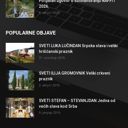
Potpisan ugovor o sufinansiranju NAFFIT
2026.
6. август 2026.
POPULARNE OBJAVE
SVETI LUKA LUČINDAN Srpska slava i veliki
hrišćanski praznik
31. октобар 2018.
SVETI ILIJA GROMOVNIK Veliki crkveni
praznik
2. август 2018.
SVETI STEFAN – STEVANJDAN Jedna od
većih slava kod Srba
9. јануар 2019.