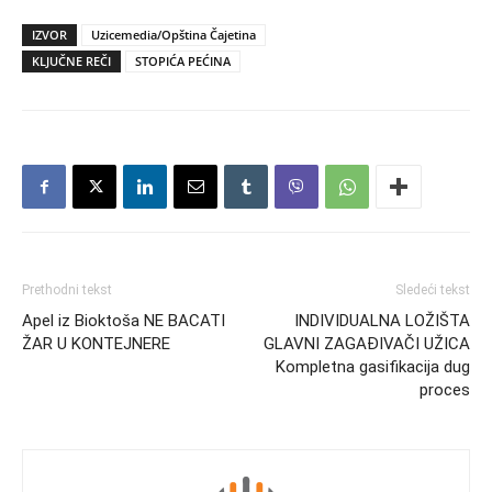
IZVOR
Uzicemedia/Opština Čajetina
KLJUČNE REČI
STOPIĆA PEĆINA
Prethodni tekst
Sledeći tekst
Apel iz Bioktoša NE BACATI
INDIVIDUALNA LOŽIŠTA
ŽAR U KONTEJNERE
GLAVNI ZAGAĐIVAČI UŽICA
Kompletna gasifikacija dug
proces