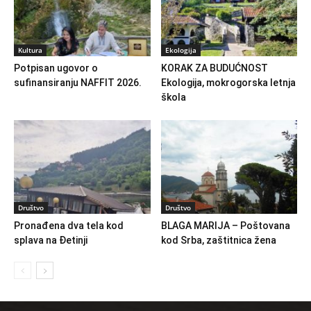
Kultura
Ekologija
Potpisan ugovor o
KORAK ZA BUDUĆNOST
sufinansiranju NAFFIT 2026.
Ekologija, mokrogorska letnja
škola
Društvo
Društvo
Pronađena dva tela kod
BLAGA MARIJA – Poštovana
splava na Đetinji
kod Srba, zaštitnica žena