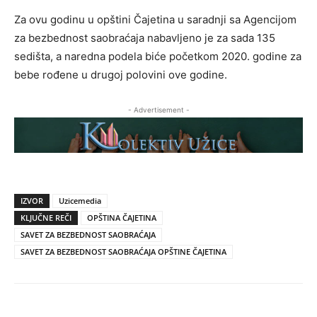
Za ovu godinu u opštini Čajetina u saradnji sa Agencijom
za bezbednost saobraćaja nabavljeno je za sada 135
sedišta, a naredna podela biće početkom 2020. godine za
bebe rođene u drugoj polovini ove godine.
- Advertisement -
IZVOR
Uzicemedia
KLJUČNE REČI
OPŠTINA ČAJETINA
SAVET ZA BEZBEDNOST SAOBRAĆAJA
SAVET ZA BEZBEDNOST SAOBRAĆAJA OPŠTINE ČAJETINA