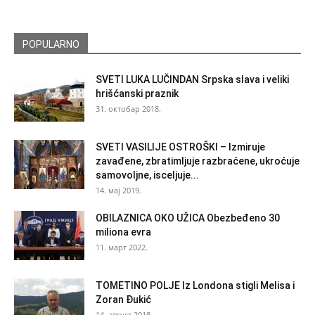
POPULARNO
SVETI LUKA LUČINDAN Srpska slava i veliki
hrišćanski praznik
31. октобар 2018.
SVETI VASILIJE OSTROŠKI – Izmiruje
zavađene, zbratimljuje razbraćene, ukroćuje
samovoljne, isceljuje...
14. мај 2019.
OBILAZNICA OKO UŽICA Obezbeđeno 30
miliona evra
11. март 2022.
TOMETINO POLJE Iz Londona stigli Melisa i
Zoran Đukić
14. август 2018.