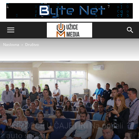
Naslovna
Društvo
Čajetina
Društvo
VIŠE DECE U ČAJETINI Na podeli
auto sedišta