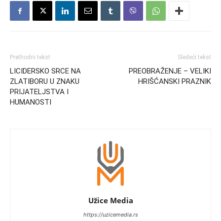
Prethodni tekst
Sledeći tekst
LICIDERSKO SRCE NA
PREOBRAŽENJE – VELIKI
ZLATIBORU U ZNAKU
HRIŠĆANSKI PRAZNIK
PRIJATELJSTVA I
HUMANOSTI
Užice Media
https://uzicemedia.rs