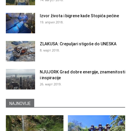
Izvor života i bigrene kade Stopića pećine
19. април 2018.
ZLAKUSA: Crepuljari stigoše do UNESKA
8. март 2018.
NJUJORK Grad dobre energije, znamenitosti
i inspiracije
26. март 2019.
NAJNOVIJE