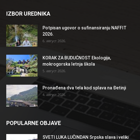
IZBOR UREDNIKA
Potpisan ugovor o sufinansiranju NAFFIT
2026.
6. август 2026.
KORAK ZA BUDUĆNOST Ekologija,
mokrogorska letnja škola
5. август 2026.
Pronađena dva tela kod splava na Đetinji
4. август 2026.
POPULARNE OBJAVE
SVETI LUKA LUČINDAN Srpska slava i veliki