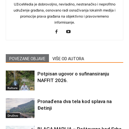
UžiceMedia je dobrovoljno, nevladino, nestranačko i neprofitno
udruženje građana, osnovano radi osnaživanja lokalnih medija i
promocije prava građana na objektivno i pravovremeno
informisanje.
POVEZANE OBJAVE
VIŠE OD AUTORA
Potpisan ugovor o sufinansiranju
NAFFIT 2026.
Kultura
Pronađena dva tela kod splava na
Đetinji
Društvo