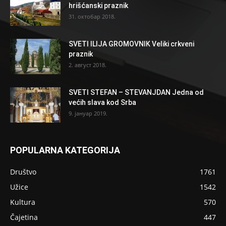
hrišćanski praznik
31. октобар 2018.
SVETI ILIJA GROMOVNIK Veliki crkveni
praznik
2. август 2018.
SVETI STEFAN – STEVANJDAN Jedna od
većih slava kod Srba
9. јануар 2019.
POPULARNA KATEGORIJA
Društvo
1761
Užice
1542
Kultura
570
Čajetina
447