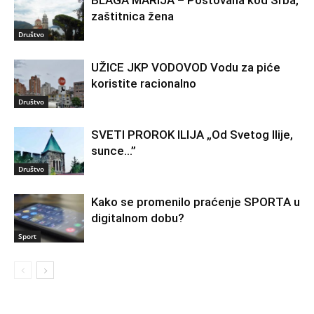
BLAGA MARIJA – Poštovana kod Srba,
zaštitnica žena
Društvo
UŽICE JKP VODOVOD Vodu za piće
koristite racionalno
Društvo
SVETI PROROK ILIJA „Od Svetog Ilije,
sunce…”
Društvo
Kako se promenilo praćenje SPORTA u
digitalnom dobu?
Sport