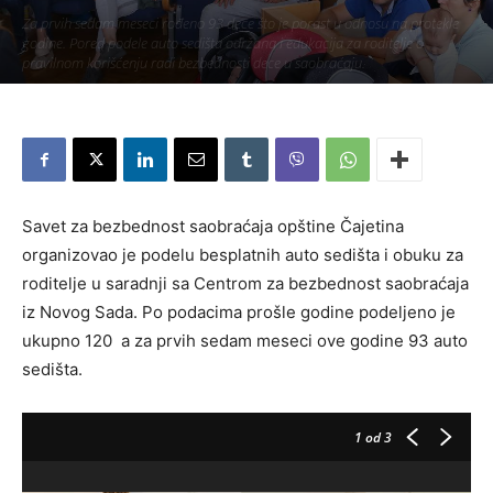
Za prvih sedam meseci rođeno 93 dece što je porast u odnosu na protekle
godine. Pored podele auto sedišta održana i edukacija za roditelje o
pravilnom korišćenju radi bezbednosti dece u saobraćaju.
Piše:
Užice Media
-
17. август 2019.
297
Savet za bezbednost saobraćaja opštine Čajetina
organizovao je podelu besplatnih auto sedišta i obuku za
roditelje u saradnji sa Centrom za bezbednost saobraćaja
iz Novog Sada. Po podacima prošle godine podeljeno je
ukupno 120 a za prvih sedam meseci ove godine 93 auto
sedišta.
1
od 3