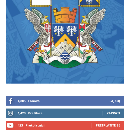
4,885
Fanova
LAJKUJ
1,420
Pratilaca
ZAPRATI
423
Pretplatnici
PRETPLATITE SE