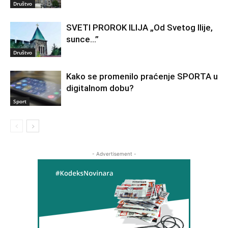
Društvo
SVETI PROROK ILIJA „Od Svetog Ilije,
sunce…”
Društvo
Kako se promenilo praćenje SPORTA u
digitalnom dobu?
Sport
- Advertisement -