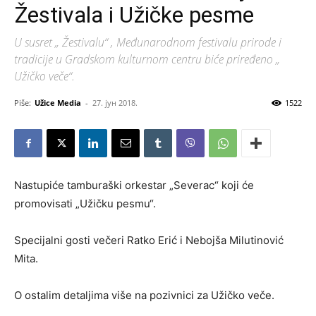
Žestivala i Užičke pesme
U susret „ Žestivalu“ , Međunarodnom festivalu prirode i
tradicije u Gradskom kulturnom centru biće priređeno „
Užičko veče“.
Piše:
Užice Media
-
27. јун 2018.
1522
Nastupiće tamburaški orkestar „Severac“ koji će
promovisati „Užičku pesmu“.
Specijalni gosti večeri Ratko Erić i Nebojša Milutinović
Mita.
O ostalim detaljima više na pozivnici za Užičko veče.