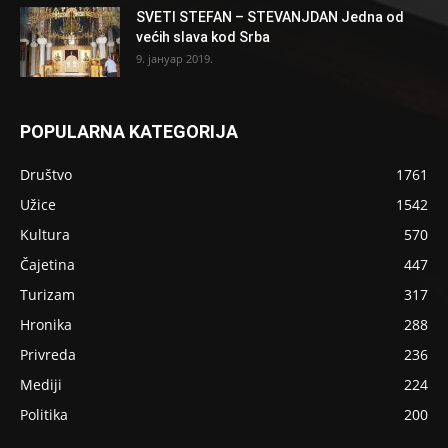
SVETI STEFAN – STEVANJDAN Jedna od
većih slava kod Srba
9. јануар 2019.
POPULARNA KATEGORIJA
Društvo
1761
Užice
1542
Kultura
570
Čajetina
447
Turizam
317
Hronika
288
Privreda
236
Mediji
224
Politika
200