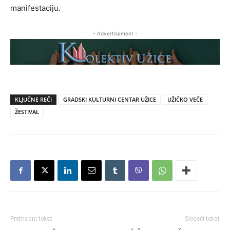
manifestaciju.
- Advertisement -
KLJUČNE REČI
GRADSKI KULTURNI CENTAR UŽICE
UŽIČKO VEČE
ŽESTIVAL
Prethodni tekst
Sledeći tekst