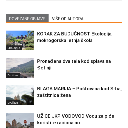
POVEZANE OBJAVE
VIŠE OD AUTORA
KORAK ZA BUDUĆNOST Ekologija,
mokrogorska letnja škola
Ekologija
Pronađena dva tela kod splava na
Đetinji
Društvo
BLAGA MARIJA – Poštovana kod Srba,
zaštitnica žena
Društvo
UŽICE JKP VODOVOD Vodu za piće
koristite racionalno