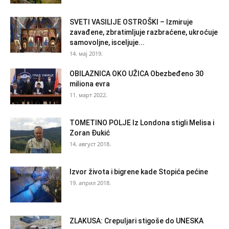
SVETI VASILIJE OSTROŠKI – Izmiruje
zavađene, zbratimljuje razbraćene, ukroćuje
samovoljne, isceljuje...
14. мај 2019.
OBILAZNICA OKO UŽICA Obezbeđeno 30
miliona evra
11. март 2022.
TOMETINO POLJE Iz Londona stigli Melisa i
Zoran Đukić
14. август 2018.
Izvor života i bigrene kade Stopića pećine
19. април 2018.
ZLAKUSA: Crepuljari stigoše do UNESKA