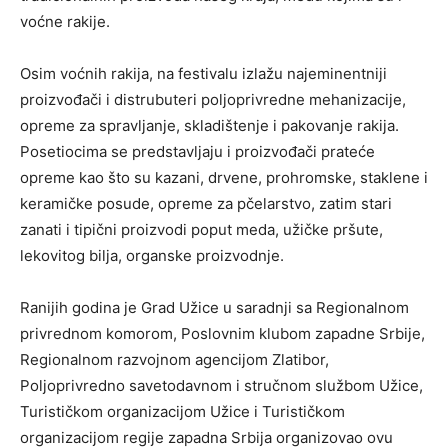
voćne rakije.
Osim voćnih rakija, na festivalu izlažu najeminentniji
proizvođači i distrubuteri poljoprivredne mehanizacije,
opreme za spravljanje, skladištenje i pakovanje rakija.
Posetiocima se predstavljaju i proizvođači prateće
opreme kao što su kazani, drvene, prohromske, staklene i
keramičke posude, opreme za pčelarstvo, zatim stari
zanati i tipični proizvodi poput meda, užičke pršute,
lekovitog bilja, organske proizvodnje.
Ranijih godina je Grad Užice u saradnji sa Regionalnom
privrednom komorom, Poslovnim klubom zapadne Srbije,
Regionalnom razvojnom agencijom Zlatibor,
Poljoprivredno savetodavnom i stručnom službom Užice,
Turističkom organizacijom Užice i Turističkom
organizacijom regije zapadna Srbija organizovao ovu