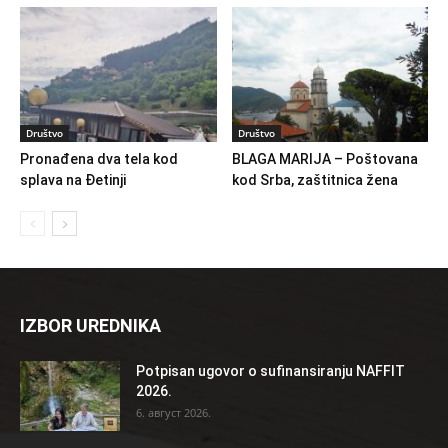
Društvo
Društvo
Pronađena dva tela kod
BLAGA MARIJA – Poštovana
splava na Đetinji
kod Srba, zaštitnica žena
IZBOR UREDNIKA
Potpisan ugovor o sufinansiranju NAFFIT
2026.
6. август 2026.