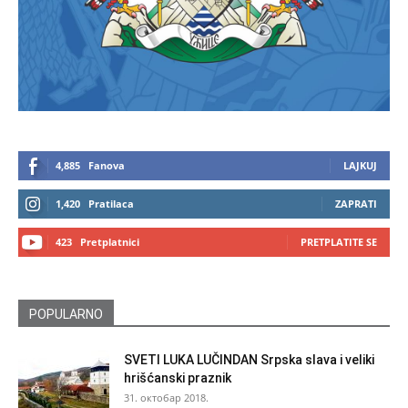
4,885
Fanova
LAJKUJ
1,420
Pratilaca
ZAPRATI
423
Pretplatnici
PRETPLATITE SE
POPULARNO
SVETI LUKA LUČINDAN Srpska slava i veliki
hrišćanski praznik
31. октобар 2018.