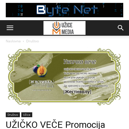
Naslovna
Društvo
Društvo
Užice
UŽIČKO VEČE Promocija