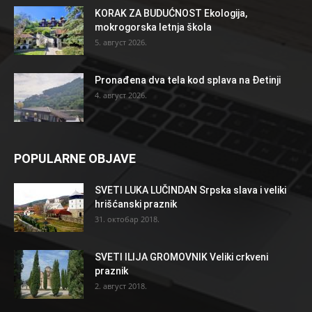
KORAK ZA BUDUĆNOST Ekologija,
mokrogorska letnja škola
5. август 2026.
Pronađena dva tela kod splava na Đetinji
4. август 2026.
POPULARNE OBJAVE
SVETI LUKA LUČINDAN Srpska slava i veliki
hrišćanski praznik
31. октобар 2018.
SVETI ILIJA GROMOVNIK Veliki crkveni
praznik
2. август 2018.