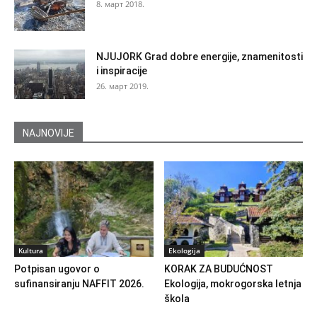
8. март 2018.
NJUJORK Grad dobre energije, znamenitosti
i inspiracije
26. март 2019.
NAJNOVIJE
Kultura
Ekologija
Potpisan ugovor o
KORAK ZA BUDUĆNOST
sufinansiranju NAFFIT 2026.
Ekologija, mokrogorska letnja
škola