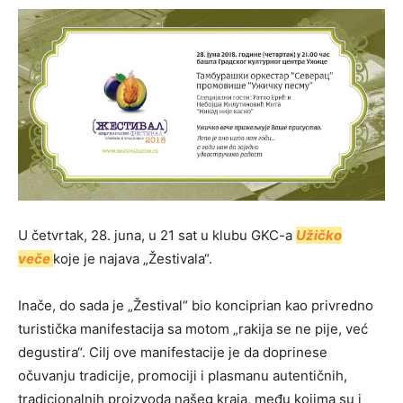
U četvrtak, 28. juna, u 21 sat u klubu GKC-a
Užičko
veče
koje je najava „Žestivala“.
Inače, do sada je „Žestival“ bio konciprian kao privredno
turistička manifestacija sa motom „rakija se ne pije, već
degustira“. Cilj ove manifestacije je da doprinese
očuvanju tradicije, promociji i plasmanu autentičnih,
tradicionalnih proizvoda našeg kraja, među kojima su i