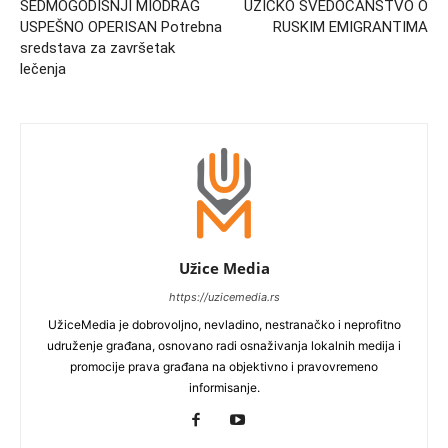
SEDMOGODIŠNJI MIODRAG
UŽIČKO SVEDOČANSTVO O
USPEŠNO OPERISAN Potrebna
RUSKIM EMIGRANTIMA
sredstava za završetak
lečenja
Užice Media
https://uzicemedia.rs
UžiceMedia je dobrovoljno, nevladino, nestranačko i neprofitno
udruženje građana, osnovano radi osnaživanja lokalnih medija i
promocije prava građana na objektivno i pravovremeno
informisanje.