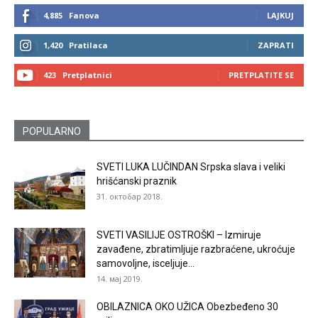
4,885
Fanova
LAJKUJ
1,420
Pratilaca
ZAPRATI
423
Pretplatnici
PRETPLATITE SE
POPULARNO
SVETI LUKA LUČINDAN Srpska slava i veliki
hrišćanski praznik
31. октобар 2018.
SVETI VASILIJE OSTROŠKI – Izmiruje
zavađene, zbratimljuje razbraćene, ukroćuje
samovoljne, isceljuje...
14. мај 2019.
OBILAZNICA OKO UŽICA Obezbeđeno 30