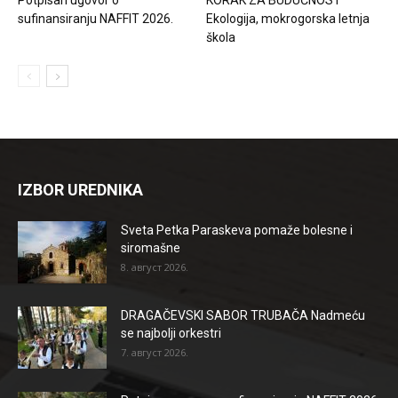
sufinansiranju NAFFIT 2026.
Ekologija, mokrogorska letnja
škola
IZBOR UREDNIKA
Sveta Petka Paraskeva pomaže bolesne i
siromašne
8. август 2026.
DRAGAČEVSKI SABOR TRUBAČA Nadmeću
se najbolji orkestri
7. август 2026.