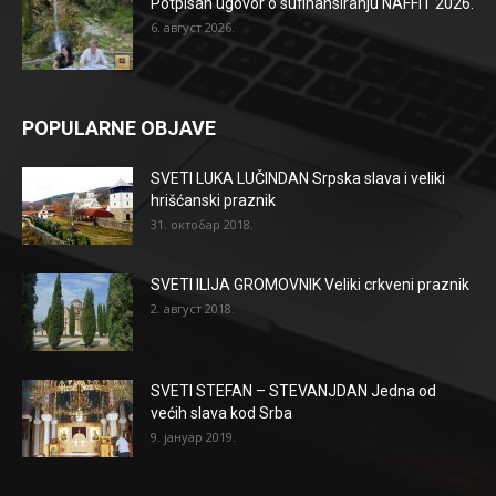
Potpisan ugovor o sufinansiranju NAFFIT 2026.
6. август 2026.
POPULARNE OBJAVE
SVETI LUKA LUČINDAN Srpska slava i veliki
hrišćanski praznik
31. октобар 2018.
SVETI ILIJA GROMOVNIK Veliki crkveni praznik
2. август 2018.
SVETI STEFAN – STEVANJDAN Jedna od
većih slava kod Srba
9. јануар 2019.