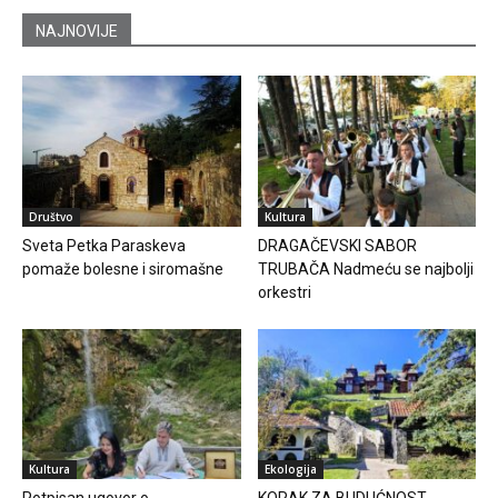
NAJNOVIJE
Društvo
Kultura
Sveta Petka Paraskeva
DRAGAČEVSKI SABOR
pomaže bolesne i siromašne
TRUBAČA Nadmeću se najbolji
orkestri
Kultura
Ekologija
Potpisan ugovor o
KORAK ZA BUDUĆNOST