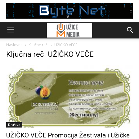
Naslovna
Ključne reči
UŽIČKO VEČE
Ključna reč: UŽIČKO VEČE
Društvo
UŽIČKO VEČE Promocija Žestivala i Užičke