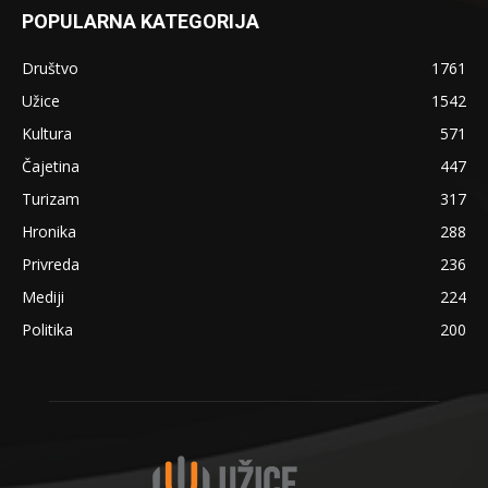
POPULARNA KATEGORIJA
Društvo
1761
Užice
1542
Kultura
571
Čajetina
447
Turizam
317
Hronika
288
Privreda
236
Mediji
224
Politika
200