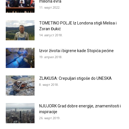
miliona evra
11. март 2022.
TOMETINO POLJE Iz Londona stigli Melisa i
Zoran Đukić
14. август 2018.
Izvor života i bigrene kade Stopića pećine
19. април 2018.
ZLAKUSA: Crepuljari stigoše do UNESKA
8. март 2018.
NJUJORK Grad dobre energije, znamenitosti i
inspiracije
26. март 2019.