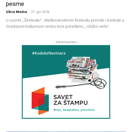
pesme
Užice Media
-
27. јун 2018.
U susret „ Žestivalu“ , Međunarodnom festivalu prirode i tradicije u
Gradskom kulturnom centru biće priređeno „ Užičko veče“.
- Advertisement -