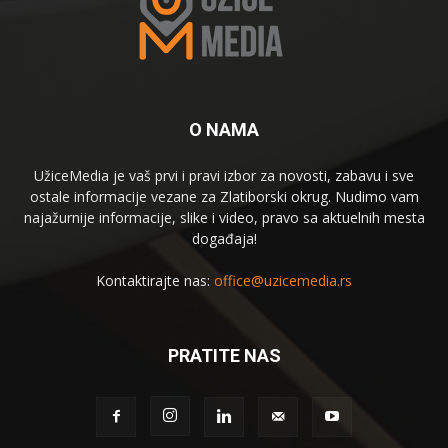
O NAMA
UžiceMedia je vaš prvi i pravi izbor za novosti, zabavu i sve
ostale informacije vezane za Zlatiborski okrug. Nudimo vam
najažurnije informacije, slike i video, pravo sa aktuelnih mesta
događaja!
Kontaktirajte nas:
office@uzicemedia.rs
PRATITE NAS