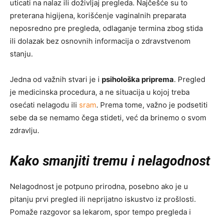
uticati na nalaz ili doživljaj pregleda. Najčešće su to
preterana higijena, korišćenje vaginalnih preparata
neposredno pre pregleda, odlaganje termina zbog stida
ili dolazak bez osnovnih informacija o zdravstvenom
stanju.
Jedna od važnih stvari je i
psihološka priprema
. Pregled
je medicinska procedura, a ne situacija u kojoj treba
osećati nelagodu ili
sram
. Prema tome, važno je podsetiti
sebe da se nemamo čega stideti, već da brinemo o svom
zdravlju.
Kako smanjiti tremu i nelagodnost
Nelagodnost je potpuno prirodna, posebno ako je u
pitanju prvi pregled ili neprijatno iskustvo iz prošlosti.
Pomaže razgovor sa lekarom, spor tempo pregleda i