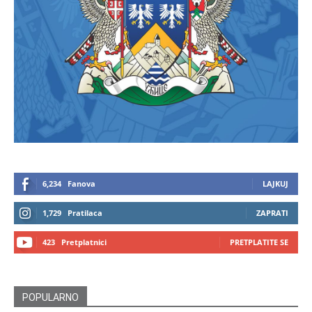
6,234
Fanova
LAJKUJ
1,729
Pratilaca
ZAPRATI
423
Pretplatnici
PRETPLATITE SE
POPULARNO