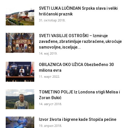
SVETI LUKA LUČINDAN Srpska slava i veliki
hrišćanski praznik
31. октобар 2018.
SVETI VASILIJE OSTROŠKI – Izmiruje
zavađene, zbratimljuje razbraćene, ukroćuje
samovoljne, isceljuje...
14. мај 2019.
OBILAZNICA OKO UŽICA Obezbeđeno 30
miliona evra
11. март 2022.
TOMETINO POLJE Iz Londona stigli Melisa i
Zoran Đukić
14. август 2018.
Izvor života i bigrene kade Stopića pećine
19. април 2018.