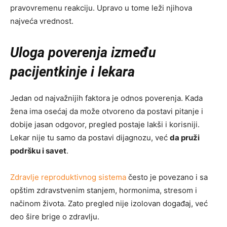
pravovremenu reakciju. Upravo u tome leži njihova
najveća vrednost.
Uloga poverenja između
pacijentkinje i lekara
Jedan od najvažnijih faktora je odnos poverenja. Kada
žena ima osećaj da može otvoreno da postavi pitanje i
dobije jasan odgovor, pregled postaje lakši i korisniji.
Lekar nije tu samo da postavi dijagnozu, već
da pruži
podršku i savet
.
Zdravlje reproduktivnog sistema
često je povezano i sa
opštim zdravstvenim stanjem, hormonima, stresom i
načinom života. Zato pregled nije izolovan događaj, već
deo šire brige o zdravlju.