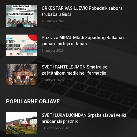
ORKESTAR VASILJEVIĆ Pobednik sabora
trubača u Guči
10. август 2026.
Poziv za MIRAI: Mladi Zapadnog Balkana u
januaru putuju u Japan
9. август 2026.
SVETI PANTELEJMON Smatra se
zaštitnikom medicine i farmacije
9. август 2026.
POPULARNE OBJAVE
SVETI LUKA LUČINDAN Srpska slava i veliki
hrišćanski praznik
31. октобар 2018.