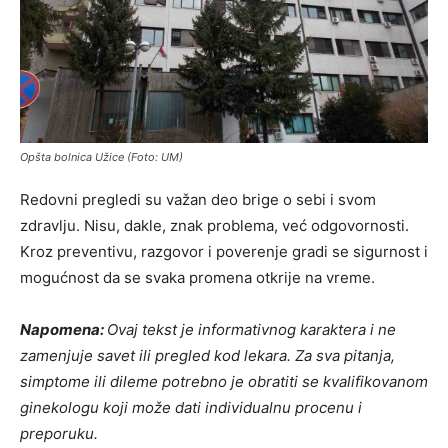
Opšta bolnica Užice (Foto: UM)
Redovni pregledi su važan deo brige o sebi i svom
zdravlju. Nisu, dakle, znak problema, već odgovornosti.
Kroz preventivu, razgovor i poverenje gradi se sigurnost i
mogućnost da se svaka promena otkrije na vreme.
Napomena:
Ovaj tekst je informativnog karaktera i ne
zamenjuje savet ili pregled kod lekara. Za sva pitanja,
simptome ili dileme potrebno je obratiti se kvalifikovanom
ginekologu koji može dati individualnu procenu i
preporuku.