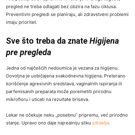
pregled ne treba odlagati bez obzira na fazu ciklusa.
Preventivni pregledi se planiraju, ali zdravstveni problemi
imaju prioritet.
Sve što treba da znate
Higijena
pre pregleda
Jedna od najčešćih nedoumica je vezana za higijenu.
Dovoljna je uobičajena svakodnevna higijena. Preterano
korišćenje agresivnih sredstava, vaginalnih ispiranja ili
parfemisanih preparata može poremetiti prirodnu
mikrofloru i uticati na rezultate briseva.
Lekar ne očekuje neku „posebnu“ pripremu, već prirodno
stanje. Upravo ono daje najrealniju sliku
zdravlja
.