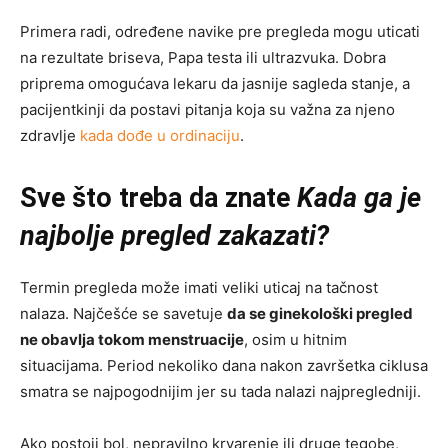
Primera radi, određene navike pre pregleda mogu uticati
na rezultate briseva, Papa testa ili ultrazvuka. Dobra
priprema omogućava lekaru da jasnije sagleda stanje, a
pacijentkinji da postavi pitanja koja su važna za njeno
zdravlje
kada dođe u ordinaciju
.
Sve što treba da znate
Kada ga je
najbolje pregled zakazati?
Termin pregleda može imati veliki uticaj na tačnost
nalaza. Najčešće se savetuje
da se ginekološki pregled
ne obavlja tokom menstruacije
, osim u hitnim
situacijama. Period nekoliko dana nakon završetka ciklusa
smatra se najpogodnijim jer su tada nalazi najpregledniji.
Ako postoji bol, nepravilno krvarenje ili druge tegobe,