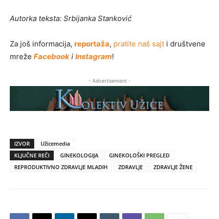
Autorka teksta: Srbijanka Stanković
Za još informacija,
reportaža
,
pratite naš sajt
i društvene
mreže
Facebook
i
Instagram
!
- Advertisement -
IZVOR
Užicemedia
KLJUČNE REČI
GINEKOLOGIJA
GINEKOLOŠKI PREGLED
REPRODUKTIVNO ZDRAVLJE MLADIH
ZDRAVLJE
ZDRAVLJE ŽENE