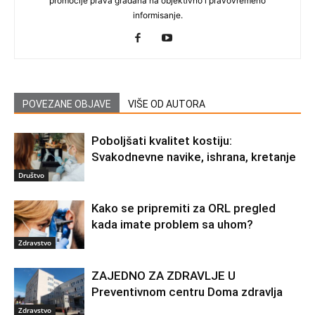
promocije prava građana na objektivno i pravovremeno
informisanje.
POVEZANE OBJAVE
VIŠE OD AUTORA
Poboljšati kvalitet kostiju:
Svakodnevne navike, ishrana, kretanje
Društvo
Kako se pripremiti za ORL pregled
kada imate problem sa uhom?
Zdravstvo
ZAJEDNO ZA ZDRAVLJE U
Preventivnom centru Doma zdravlja
Zdravstvo