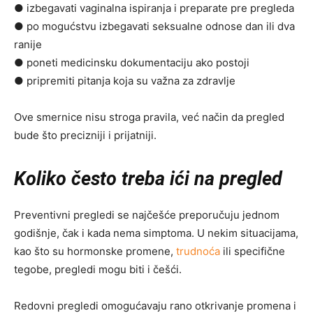
● izbegavati vaginalna ispiranja i preparate pre pregleda
● po mogućstvu izbegavati seksualne odnose dan ili dva
ranije
● poneti medicinsku dokumentaciju ako postoji
● pripremiti pitanja koja su važna za zdravlje
Ove smernice nisu stroga pravila, već način da pregled
bude što precizniji i prijatniji.
Koliko često treba ići na pregled
Preventivni pregledi se najčešće preporučuju jednom
godišnje, čak i kada nema simptoma. U nekim situacijama,
kao što su hormonske promene,
trudnoća
ili specifične
tegobe, pregledi mogu biti i češći.
Redovni pregledi omogućavaju rano otkrivanje promena i