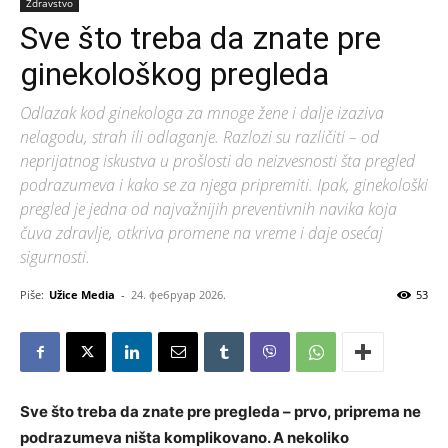
Zdravstvo
Sve što treba da znate pre
ginekološkog pregleda
Odlazak kod ginekologa za mnoge žene i dalje izaziva
nelagodu, strah ili odlaganje. Razlozi su različiti – od
neprijatnog iskustva u prošlosti do neizvesnosti šta pregled
podrazumeva i kako se za njega pripremiti. Ipak, ginekološki
pregled je jedna od najvažnijih preventivnih navika koja
čuva zdravlje, otkriva promene na vreme i daje osećaj
sigurnosti.
Piše:
Užice Media
-
24. фебруар 2026.
53
Sve što treba da znate pre pregleda – prvo, priprema ne
podrazumeva ništa komplikovano. A nekoliko