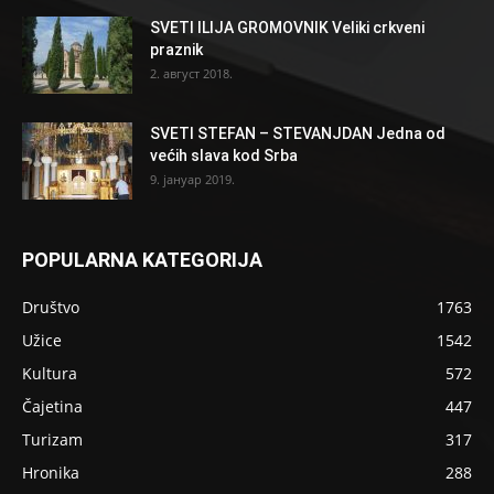
SVETI ILIJA GROMOVNIK Veliki crkveni
praznik
2. август 2018.
SVETI STEFAN – STEVANJDAN Jedna od
većih slava kod Srba
9. јануар 2019.
POPULARNA KATEGORIJA
Društvo
1763
Užice
1542
Kultura
572
Čajetina
447
Turizam
317
Hronika
288