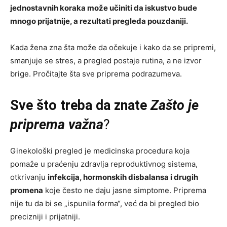
jednostavnih koraka može učiniti da iskustvo bude
mnogo prijatnije, a rezultati pregleda pouzdaniji.
Kada žena zna šta može da očekuje i kako da se pripremi,
smanjuje se stres, a pregled postaje rutina, a ne izvor
brige. Pročitajte šta sve priprema podrazumeva.
Sve što treba da znate
Zašto je
priprema važna
?
Ginekološki pregled je medicinska procedura koja
pomaže u praćenju zdravlja reproduktivnog sistema,
otkrivanju
infekcija, hormonskih disbalansa i drugih
promena
koje često ne daju jasne simptome. Priprema
nije tu da bi se „ispunila forma“, već da bi pregled bio
precizniji i prijatniji.