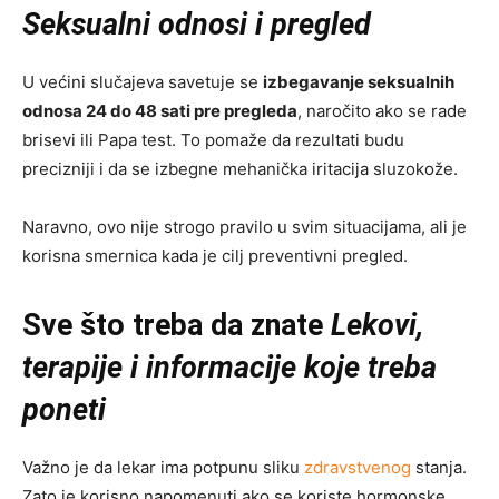
Seksualni odnosi i pregled
U većini slučajeva savetuje se
izbegavanje seksualnih
odnosa 24 do 48 sati pre pregleda
, naročito ako se rade
brisevi ili Papa test. To pomaže da rezultati budu
precizniji i da se izbegne mehanička iritacija sluzokože.
Naravno, ovo nije strogo pravilo u svim situacijama, ali je
korisna smernica kada je cilj preventivni pregled.
Sve što treba da znate
Lekovi,
terapije i informacije koje treba
poneti
Važno je da lekar ima potpunu sliku
zdravstvenog
stanja.
Zato je korisno napomenuti ako se koriste hormonske