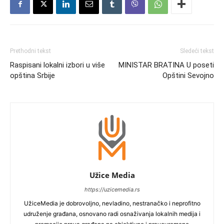
Prethodni tekst
Sledeći tekst
Raspisani lokalni izbori u više
MINISTAR BRATINA U poseti
opština Srbije
Opštini Sevojno
Užice Media
https://uzicemedia.rs
UžiceMedia je dobrovoljno, nevladino, nestranačko i neprofitno
udruženje građana, osnovano radi osnaživanja lokalnih medija i