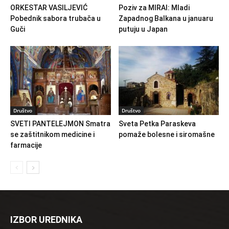
ORKESTAR VASILJEVIĆ
Poziv za MIRAI: Mladi
Pobednik sabora trubača u
Zapadnog Balkana u januaru
Guči
putuju u Japan
Društvo
Društvo
SVETI PANTELEJMON Smatra
Sveta Petka Paraskeva
se zaštitnikom medicine i
pomaže bolesne i siromašne
farmacije
IZBOR UREDNIKA