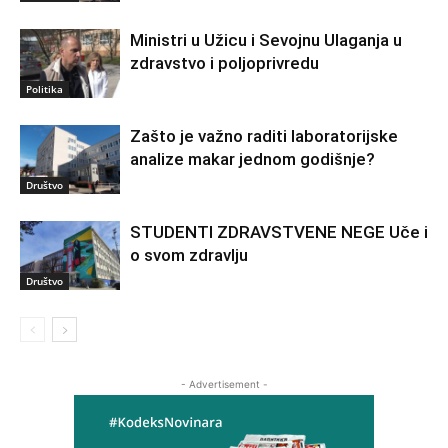
Ministri u Užicu i Sevojnu Ulaganja u
zdravstvo i poljoprivredu
Politika
Zašto je važno raditi laboratorijske
analize makar jednom godišnje?
Društvo
STUDENTI ZDRAVSTVENE NEGE Uče i
o svom zdravlju
Društvo
- Advertisement -