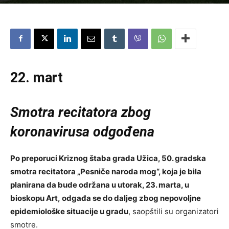
22. mart
Smotra recitatora zbog
koronavirusa odgođena
Po preporuci Kriznog štaba grada Užica, 50. gradska
smotra recitatora „Pesniče naroda mog“, koja je bila
planirana da bude održana u utorak, 23. marta, u
bioskopu Art, odgađa se do daljeg zbog nepovoljne
epidemiološke situacije u gradu
, saopštili su organizatori
smotre.