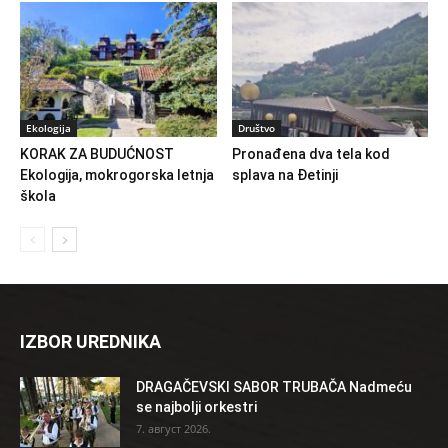
Ekologija
Društvo
KORAK ZA BUDUĆNOST
Pronađena dva tela kod
Ekologija, mokrogorska letnja
splava na Đetinji
škola
IZBOR UREDNIKA
DRAGAČEVSKI SABOR TRUBAČA Nadmeću
se najbolji orkestri
7. август 2026.