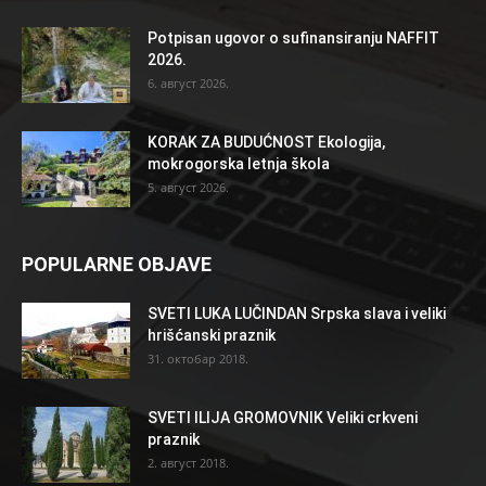
Potpisan ugovor o sufinansiranju NAFFIT
2026.
6. август 2026.
KORAK ZA BUDUĆNOST Ekologija,
mokrogorska letnja škola
5. август 2026.
POPULARNE OBJAVE
SVETI LUKA LUČINDAN Srpska slava i veliki
hrišćanski praznik
31. октобар 2018.
SVETI ILIJA GROMOVNIK Veliki crkveni
praznik
2. август 2018.