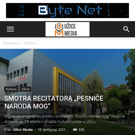
Naslovna
Kultura
Kultura
Užice
SMOTRA RECITATORA „PESNIČE
NARODA MOG“
Prijave za ovogodišnju smotru recitoatora "Pesniče naroda mog" mogu se
dostaviti do 19. marta u Gradski kulturni centar u Užicu.
Piše:
Užice Media
-
18. фебруар 2021.
639