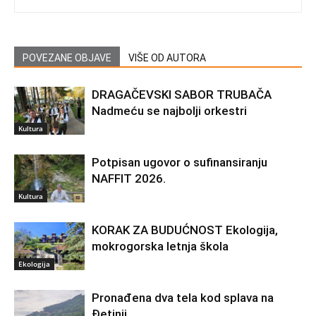
POVEZANE OBJAVE
VIŠE OD AUTORA
DRAGAČEVSKI SABOR TRUBAČA
Nadmeću se najbolji orkestri
Kultura
Potpisan ugovor o sufinansiranju
NAFFIT 2026.
Kultura
KORAK ZA BUDUĆNOST Ekologija,
mokrogorska letnja škola
Ekologija
Pronađena dva tela kod splava na
Đetinji