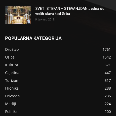
SVETI STEFAN – STEVANJDAN Jedna od
većih slava kod Srba
9. јануар 2019.
POPULARNA KATEGORIJA
Društvo
1761
Užice
1542
Kultura
571
Čajetina
447
Turizam
317
Hronika
288
Privreda
236
Mediji
224
Politika
200