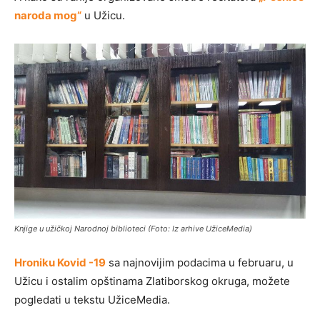
naroda mog“
u Užicu.
Knjige u užičkoj Narodnoj biblioteci (Foto: Iz arhive UžiceMedia)
Hroniku Kovid -19
sa najnovijim podacima u februaru, u
Užicu i ostalim opštinama Zlatiborskog okruga, možete
pogledati u tekstu UžiceMedia.