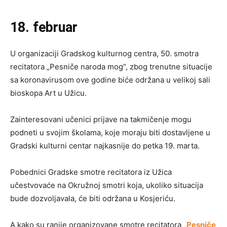
18. februar
U organizaciji Gradskog kulturnog centra, 50. smotra
recitatora „Pesniče naroda mog“, zbog trenutne situacije
sa koronavirusom ove godine biće održana u velikoj sali
bioskopa Art u Užicu.
Zainteresovani učenici prijave na takmičenje mogu
podneti u svojim školama, koje moraju biti dostavljene u
Gradski kulturni centar najkasnije do petka 19. marta.
Pobednici Gradske smotre recitatora iz Užica
učestvovaće na Okružnoj smotri koja, ukoliko situacija
bude dozvoljavala, će biti održana u Kosjeriću.
A kako su ranije organizovane smotre recitatora
„Pesniče