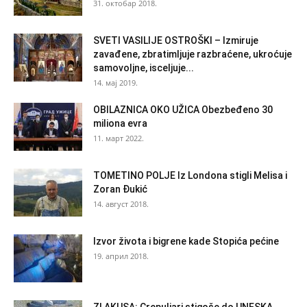
31. октобар 2018.
SVETI VASILIJE OSTROŠKI – Izmiruje
zavađene, zbratimljuje razbraćene, ukroćuje
samovoljne, isceljuje...
14. мај 2019.
OBILAZNICA OKO UŽICA Obezbeđeno 30
miliona evra
11. март 2022.
TOMETINO POLJE Iz Londona stigli Melisa i
Zoran Đukić
14. август 2018.
Izvor života i bigrene kade Stopića pećine
19. април 2018.
ZLAKUSA: Crepuljari stigoše do UNESKA