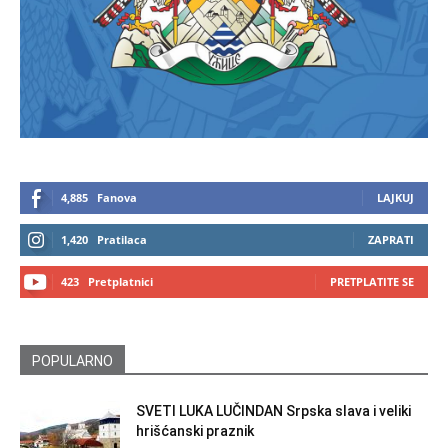
4,885
Fanova
LAJKUJ
1,420
Pratilaca
ZAPRATI
423
Pretplatnici
PRETPLATITE SE
POPULARNO
SVETI LUKA LUČINDAN Srpska slava i veliki
hrišćanski praznik