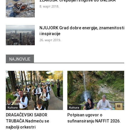
8. март 2018.
NJUJORK Grad dobre energije, znamenitosti
i inspiracije
26. март 2019.
NAJNOVIJE
Kultura
Kultura
DRAGAČEVSKI SABOR
Potpisan ugovor o
TRUBAČA Nadmeću se
sufinansiranju NAFFIT 2026.
najbolji orkestri