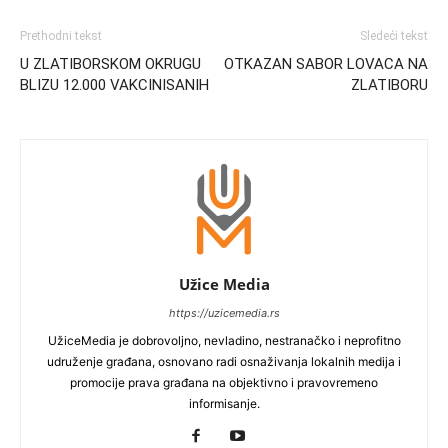
Prethodni tekst
Sledeći tekst
U ZLATIBORSKOM OKRUGU
OTKAZAN SABOR LOVACA NA
BLIZU 12.000 VAKCINISANIH
ZLATIBORU
Užice Media
https://uzicemedia.rs
UžiceMedia je dobrovoljno, nevladino, nestranačko i neprofitno
udruženje građana, osnovano radi osnaživanja lokalnih medija i
promocije prava građana na objektivno i pravovremeno
informisanje.