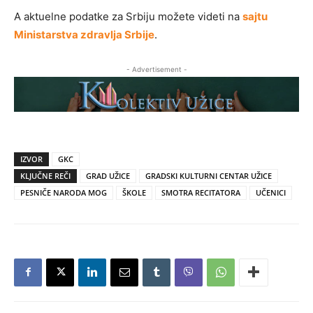
A aktuelne podatke za Srbiju možete videti na
sajtu
Ministarstva zdravlja Srbije
.
- Advertisement -
IZVOR
GKC
KLJUČNE REČI
GRAD UŽICE
GRADSKI KULTURNI CENTAR UŽICE
PESNIČE NARODA MOG
ŠKOLE
SMOTRA RECITATORA
UČENICI