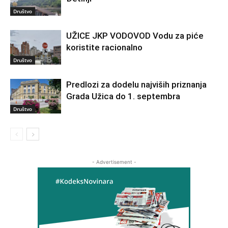
Društvo
UŽICE JKP VODOVOD Vodu za piće
koristite racionalno
Društvo
Predlozi za dodelu najviših priznanja
Grada Užica do 1. septembra
Društvo
- Advertisement -