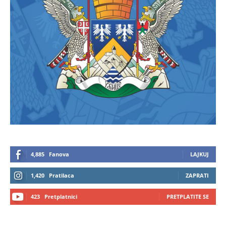
4,885
Fanova
LAJKUJ
1,420
Pratilaca
ZAPRATI
423
Pretplatnici
PRETPLATITE SE