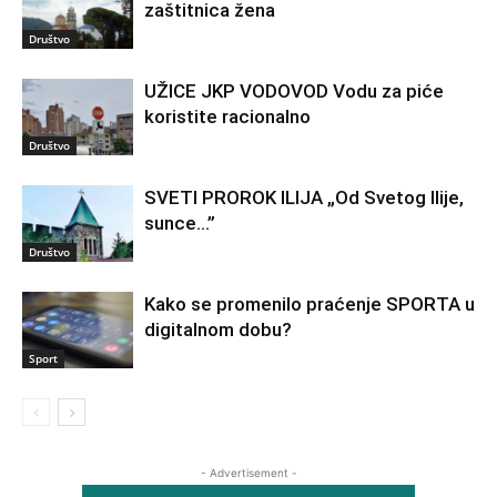
zaštitnica žena
Društvo
UŽICE JKP VODOVOD Vodu za piće
koristite racionalno
Društvo
SVETI PROROK ILIJA „Od Svetog Ilije,
sunce…”
Društvo
Kako se promenilo praćenje SPORTA u
digitalnom dobu?
Sport
- Advertisement -