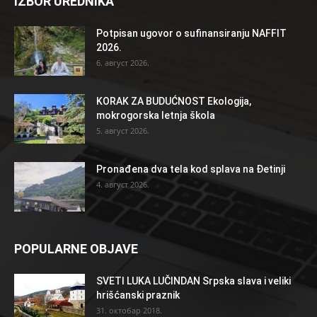
IZBOR UREDNIKA
Potpisan ugovor o sufinansiranju NAFFIT
2026.
6. август 2026.
KORAK ZA BUDUĆNOST Ekologija,
mokrogorska letnja škola
5. август 2026.
Pronađena dva tela kod splava na Đetinji
4. август 2026.
POPULARNE OBJAVE
SVETI LUKA LUČINDAN Srpska slava i veliki
hrišćanski praznik
31. октобар 2018.