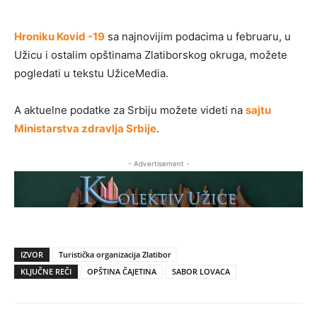
Hroniku Kovid -19
sa najnovijim podacima u februaru, u
Užicu i ostalim opštinama Zlatiborskog okruga, možete
pogledati u tekstu UžiceMedia.
A aktuelne podatke za Srbiju možete videti na
sajtu
Ministarstva zdravlja Srbije
.
- Advertisement -
IZVOR
Turistička organizacija Zlatibor
KLJUČNE REČI
OPŠTINA ČAJETINA
SABOR LOVACA