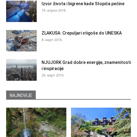
Izvor života i bigrene kade Stopića pećine
19. април 2018.
ZLAKUSA: Crepuljari stigoše do UNESKA
8. март 2018.
NJUJORK Grad dobre energije, znamenitosti
i inspiracije
26. март 2019.
NAJNOVIJE