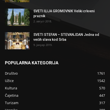
SVETI ILIJA GROMOVNIK Veliki crkveni
praznik
2. август 2018.
SVETI STEFAN – STEVANJDAN Jedna od
većih slava kod Srba
9. јануар 2019.
POPULARNA KATEGORIJA
Društvo
1761
Užice
1542
Kultura
570
Čajetina
447
Turizam
317