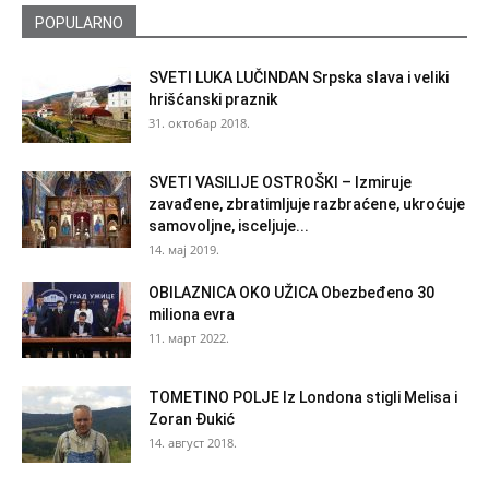
POPULARNO
SVETI LUKA LUČINDAN Srpska slava i veliki
hrišćanski praznik
31. октобар 2018.
SVETI VASILIJE OSTROŠKI – Izmiruje
zavađene, zbratimljuje razbraćene, ukroćuje
samovoljne, isceljuje...
14. мај 2019.
OBILAZNICA OKO UŽICA Obezbeđeno 30
miliona evra
11. март 2022.
TOMETINO POLJE Iz Londona stigli Melisa i
Zoran Đukić
14. август 2018.