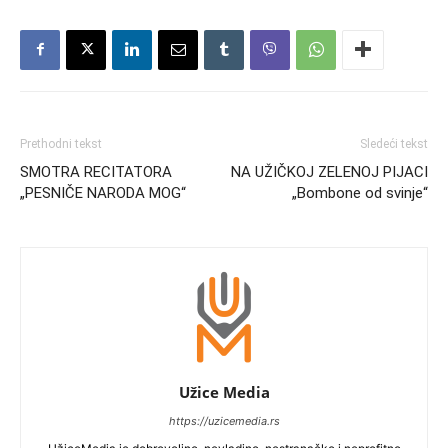
Prethodni tekst
Sledeći tekst
SMOTRA RECITATORA
NA UŽIČKOJ ZELENOJ PIJACI
„PESNIČE NARODA MOG“
„Bombone od svinje“
Užice Media
https://uzicemedia.rs