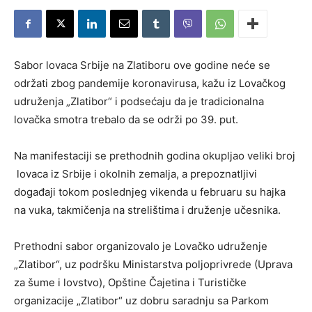
Sabor lovaca Srbije na Zlatiboru ove godine neće se
održati zbog pandemije koronavirusa, kažu iz Lovačkog
udruženja „Zlatibor“ i podsećaju da je tradicionalna
lovačka smotra trebalo da se održi po 39. put.
Na manifestaciji se prethodnih godina okupljao veliki broj
lovaca iz Srbije i okolnih zemalja, a prepoznatljivi
događaji tokom poslednjeg vikenda u februaru su hajka
na vuka, takmičenja na strelištima i druženje učesnika.
Prethodni sabor organizovalo je Lovačko udruženje
„Zlatibor“, uz podršku Ministarstva poljoprivrede (Uprava
za šume i lovstvo), Opštine Čajetina i Turističke
organizacije „Zlatibor“ uz dobru saradnju sa Parkom