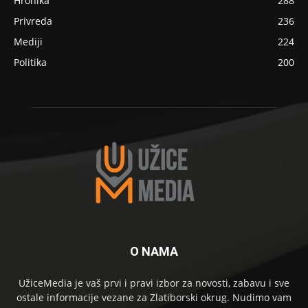
Hronika
288
Privreda
236
Mediji
224
Politika
200
O NAMA
UžiceMedia je vaš prvi i pravi izbor za novosti, zabavu i sve
ostale informacije vezane za Zlatiborski okrug. Nudimo vam