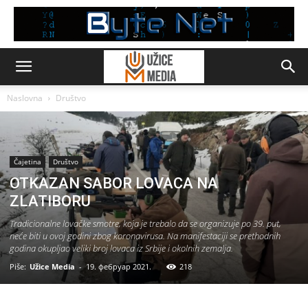
Naslovna
Društvo
Čajetina
Društvo
OTKAZAN SABOR LOVACA NA
ZLATIBORU
Tradicionalne lovačke smotre, koja je trebalo da se organizuje po 39. put,
neće biti u ovoj godini zbog koronavirusa. Na manifestaciji se prethodnih
godina okupljao veliki broj lovaca iz Srbije i okolnih zemalja.
Piše:
Užice Media
-
19. фебруар 2021.
218