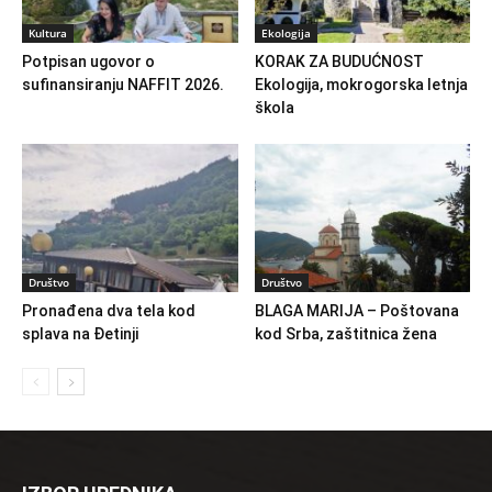
Kultura
Ekologija
Potpisan ugovor o
KORAK ZA BUDUĆNOST
sufinansiranju NAFFIT 2026.
Ekologija, mokrogorska letnja
škola
Društvo
Društvo
Pronađena dva tela kod
BLAGA MARIJA – Poštovana
splava na Đetinji
kod Srba, zaštitnica žena