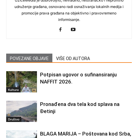
UžiceMedia je dobrovoljno, nevladino, nestranačko i neprofitno
udruženje građana, osnovano radi osnaživanja lokalnih medija i
promocije prava građana na objektivno i pravovremeno
informisanje.
POVEZANE OBJAVE
VIŠE OD AUTORA
Potpisan ugovor o sufinansiranju
NAFFIT 2026.
Kultura
Pronađena dva tela kod splava na
Đetinji
Društvo
BLAGA MARIJA – Poštovana kod Srba,