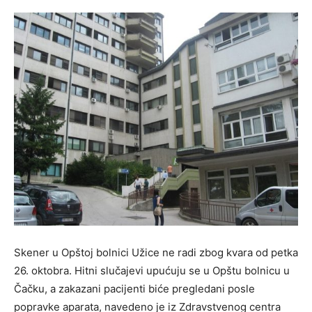
Skener u Opštoj bolnici Užice ne radi zbog kvara od petka
26. oktobra. Hitni slučajevi upućuju se u Opštu bolnicu u
Čačku, a zakazani pacijenti biće pregledani posle
popravke aparata, navedeno je iz Zdravstvenog centra