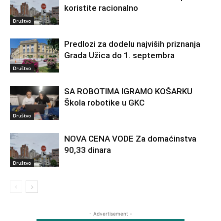
koristite racionalno
Društvo
Predlozi za dodelu najviših priznanja
Grada Užica do 1. septembra
Društvo
SA ROBOTIMA IGRAMO KOŠARKU
Škola robotike u GKC
Društvo
NOVA CENA VODE Za domaćinstva
90,33 dinara
Društvo
- Advertisement -