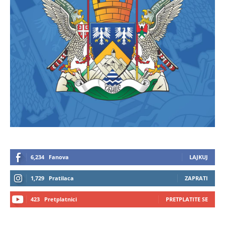
6,234
Fanova
LAJKUJ
1,729
Pratilaca
ZAPRATI
423
Pretplatnici
PRETPLATITE SE