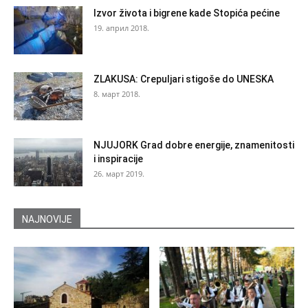
Izvor života i bigrene kade Stopića pećine
19. април 2018.
ZLAKUSA: Crepuljari stigoše do UNESKA
8. март 2018.
NJUJORK Grad dobre energije, znamenitosti
i inspiracije
26. март 2019.
NAJNOVIJE