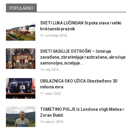
POPULARNO
SVETI LUKA LUČINDAN Srpska slava i veliki
hrišćanski praznik
31. октобар 2018.
SVETI VASILIJE OSTROŠKI – Izmiruje
zavađene, zbratimljuje razbraćene, ukroćuje
samovoljne, isceljuje...
14. мај 2019.
OBILAZNICA OKO UŽICA Obezbeđeno 30
miliona evra
11. март 2022.
TOMETINO POLJE Iz Londona stigli Melisa i
Zoran Đukić
14. август 2018.