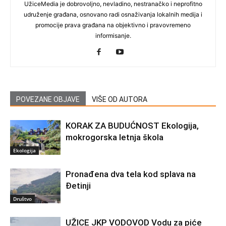
UžiceMedia je dobrovoljno, nevladino, nestranačko i neprofitno
udruženje građana, osnovano radi osnaživanja lokalnih medija i
promocije prava građana na objektivno i pravovremeno
informisanje.
POVEZANE OBJAVE
VIŠE OD AUTORA
KORAK ZA BUDUĆNOST Ekologija,
mokrogorska letnja škola
Ekologija
Pronađena dva tela kod splava na
Đetinji
Društvo
UŽICE JKP VODOVOD Vodu za piće