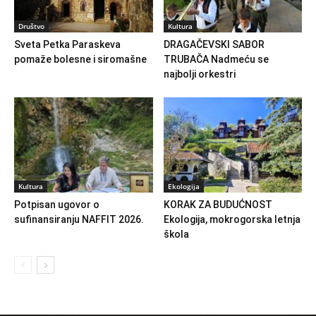
Društvo
Kultura
Sveta Petka Paraskeva
DRAGAČEVSKI SABOR
pomaže bolesne i siromašne
TRUBAČA Nadmeću se
najbolji orkestri
Kultura
Ekologija
Potpisan ugovor o
KORAK ZA BUDUĆNOST
sufinansiranju NAFFIT 2026.
Ekologija, mokrogorska letnja
škola