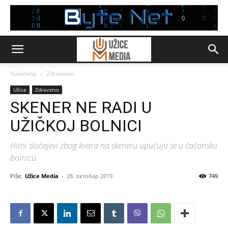
Naslovna
Zdravstvo
Užice
Zdravstvo
SKENER NE RADI U
UŽIČKOJ BOLNICI
Hitni slučajevi zbog kvara na skeneru upućuju se u čačansku
bolnicu.
Piše:
Užice Media
-
28. октобар 2019.
749