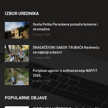
IZBOR UREDNIKA
Sveta Petka Paraskeva pomaže bolesne i
siromašne
8. август 2026.
DRAGAČEVSKI SABOR TRUBAČA Nadmeću
se najbolji orkestri
7. август 2026.
Potpisan ugovor o sufinansiranju NAFFIT
2026.
6. август 2026.
POPULARNE OBJAVE