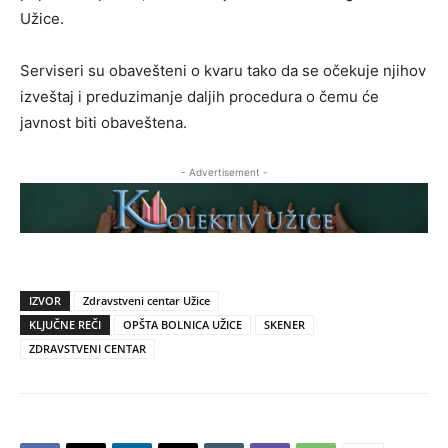
Užice.
Serviseri su obavešteni o kvaru tako da se očekuje njihov
izveštaj i preduzimanje daljih procedura o čemu će
javnost biti obaveštena.
- Advertisement -
IZVOR
Zdravstveni centar Užice
KLJUČNE REČI
OPŠTA BOLNICA UŽICE
SKENER
ZDRAVSTVENI CENTAR