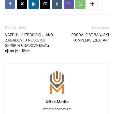
Prethodni tekst
Sledeći tekst
VAZDUH JUTROS BIO „JAKO
PRODAJE SE BANJSKI
ZAGAĐEN“ U NEKOLIKO
KOMPLEKS „ZLATAR“
SRPSKIH GRADOVA Među
njima je i Užice
Užice Media
https://uzicemedia.rs