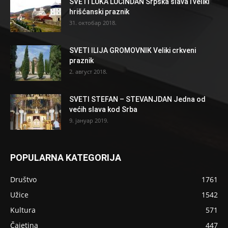
SVETI LUKA LUČINDAN Srpska slava i veliki
hrišćanski praznik
31. октобар 2018.
SVETI ILIJA GROMOVNIK Veliki crkveni
praznik
2. август 2018.
SVETI STEFAN – STEVANJDAN Jedna od
većih slava kod Srba
9. јануар 2019.
POPULARNA KATEGORIJA
Društvo
1761
Užice
1542
Kultura
571
Čajetina
447