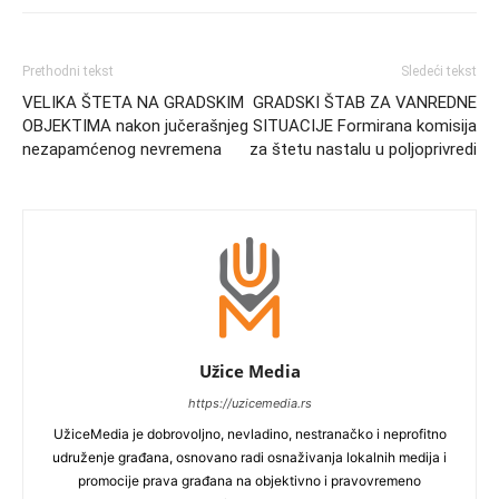
Prethodni tekst
Sledeći tekst
VELIKA ŠTETA NA GRADSKIM
GRADSKI ŠTAB ZA VANREDNE
OBJEKTIMA nakon jučerašnjeg
SITUACIJE Formirana komisija
nezapamćenog nevremena
za štetu nastalu u poljoprivredi
Užice Media
https://uzicemedia.rs
UžiceMedia je dobrovoljno, nevladino, nestranačko i neprofitno
udruženje građana, osnovano radi osnaživanja lokalnih medija i
promocije prava građana na objektivno i pravovremeno