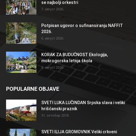
se najbolji orkestri
7. август 2026.
Potpisan ugovor o sufinansiranju NAFFIT
2026.
6. август 2026.
KORAK ZA BUDUĆNOST Ekologija,
mokrogorska letnja škola
5. август 2026.
POPULARNE OBJAVE
SVETI LUKA LUČINDAN Srpska slava i veliki
hrišćanski praznik
31. октобар 2018.
SVETI ILIJA GROMOVNIK Veliki crkveni