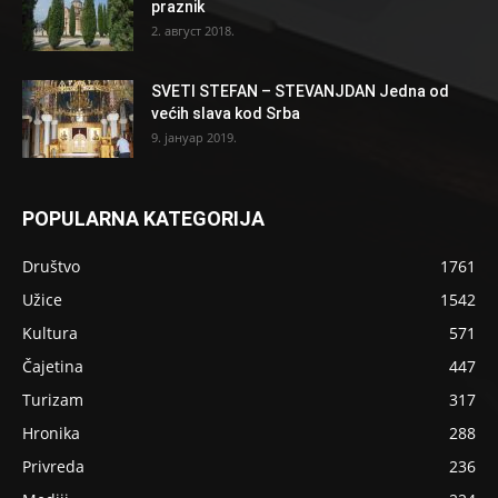
praznik
2. август 2018.
SVETI STEFAN – STEVANJDAN Jedna od
većih slava kod Srba
9. јануар 2019.
POPULARNA KATEGORIJA
Društvo
1761
Užice
1542
Kultura
571
Čajetina
447
Turizam
317
Hronika
288
Privreda
236