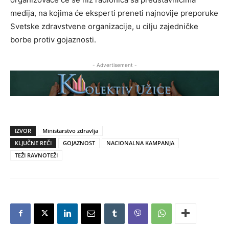
medija, na kojima će eksperti preneti najnovije preporuke
Svetske zdravstvene organizacije, u cilju zajedničke
borbe protiv gojaznosti.
- Advertisement -
IZVOR
Ministarstvo zdravlja
KLJUČNE REČI
GOJAZNOST
NACIONALNA KAMPANJA
TEŽI RAVNOTEŽI