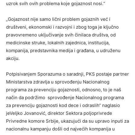
uzrok svih ovih problema koje gojaznost nosi.“
„Gojaznost nije samo lični problem gojaznih već i
društveni, ekonomski i razvojni i zbog toga je ključno
pravovremeno uključivanje svih činilaca društva, od
medicinske struke, lokalnih zajednica, institucija,
kompanija, predstavnika medija i građana, u udruženu
akciju.
Potpisivanjem Sporazuma o saradnji, PKS postaje partner
Ministarstva zdravlja u sprovođenju Nacionalnog
programa za prevenciju gojaznosti, odnosno, to je naš
način da podržimo sprovođenje Nacionalnog programa
za prevenciju gojaznosti kod dece i odraslih“ naglasio
jeVeljko Jovanović, direktor Sektora poljoprivrede
Privredne komore Srbije, ukazujući da su upravo inputi za
nacionalnu kampanju došli od najvećih kompanija u