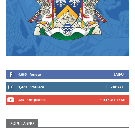
4,885
Fanova
LAJKUJ
1,420
Pratilaca
ZAPRATI
423
Pretplatnici
PRETPLATITE SE
POPULARNO