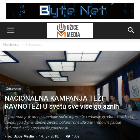
Naslovna
Zdravstvo
Zdravstvo
NACIONALNA KAMPANJA TEŽI
RAVNOTEŽI U svetu sve više gojaznih
Cilj kampanje je da na zanimljiv način informiše i edukuje građane o važnosti
usvajanja zdravih stilova života, balansirane ishrane i redovne fizičke
aktivnosti u cilju prevencije gojaznosti.
Piše:
Užice Media
-
14. јун 2018.
1359