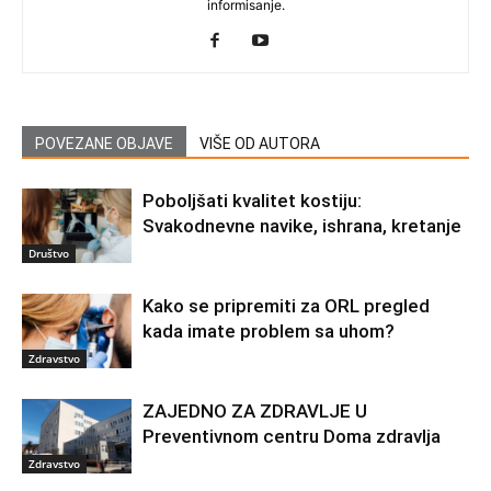
informisanje.
POVEZANE OBJAVE
VIŠE OD AUTORA
Poboljšati kvalitet kostiju:
Svakodnevne navike, ishrana, kretanje
Društvo
Kako se pripremiti za ORL pregled
kada imate problem sa uhom?
Zdravstvo
ZAJEDNO ZA ZDRAVLJE U
Preventivnom centru Doma zdravlja
Zdravstvo