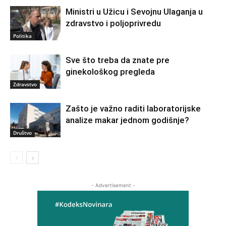
Ministri u Užicu i Sevojnu Ulaganja u
zdravstvo i poljoprivredu
Politika
Sve što treba da znate pre
ginekološkog pregleda
Zdravstvo
Zašto je važno raditi laboratorijske
analize makar jednom godišnje?
Društvo
- Advertisement -