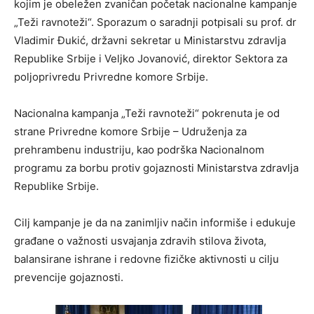
kojim je obeležen zvaničan početak nacionalne kampanje
„Teži ravnoteži“. Sporazum o saradnji potpisali su prof. dr
Vladimir Đukić, državni sekretar u Ministarstvu zdravlja
Republike Srbije i Veljko Jovanović, direktor Sektora za
poljoprivredu Privredne komore Srbije.
Nacionalna kampanja „Teži ravnoteži“ pokrenuta je od
strane Privredne komore Srbije – Udruženja za
prehrambenu industriju, kao podrška Nacionalnom
programu za borbu protiv gojaznosti Ministarstva zdravlja
Republike Srbije.
Cilj kampanje je da na zanimljiv način informiše i edukuje
građane o važnosti usvajanja zdravih stilova života,
balansirane ishrane i redovne fizičke aktivnosti u cilju
prevencije gojaznosti.