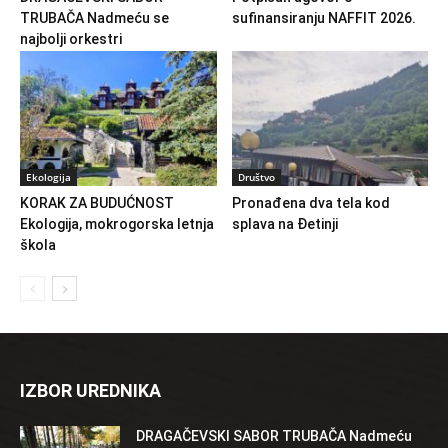
TRUBAČA Nadmeću se
sufinansiranju NAFFIT 2026.
najbolji orkestri
Ekologija
Društvo
KORAK ZA BUDUĆNOST
Pronađena dva tela kod
Ekologija, mokrogorska letnja
splava na Đetinji
škola
IZBOR UREDNIKA
DRAGAČEVSKI SABOR TRUBAČA Nadmeću