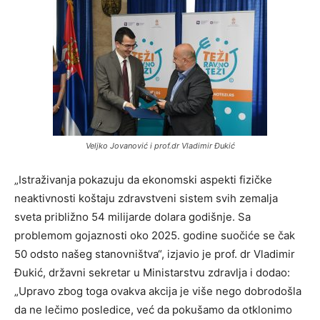
Veljko Jovanović i prof.dr Vladimir Đukić
„Istraživanja pokazuju da ekonomski aspekti fizičke
neaktivnosti koštaju zdravstveni sistem svih zemalja
sveta približno 54 milijarde dolara godišnje. Sa
problemom gojaznosti oko 2025. godine suočiće se čak
50 odsto našeg stanovništva“, izjavio je prof. dr Vladimir
Đukić, državni sekretar u Ministarstvu zdravlja i dodao:
„Upravo zbog toga ovakva akcija je više nego dobrodošla
da ne lečimo posledice, već da pokušamo da otklonimo