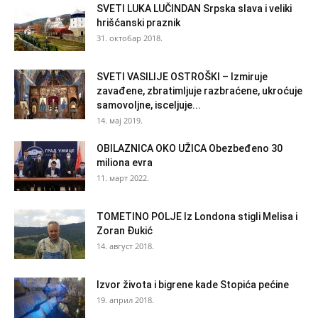
SVETI LUKA LUČINDAN Srpska slava i veliki
hrišćanski praznik
31. октобар 2018.
SVETI VASILIJE OSTROŠKI – Izmiruje
zavađene, zbratimljuje razbraćene, ukroćuje
samovoljne, isceljuje...
14. мај 2019.
OBILAZNICA OKO UŽICA Obezbeđeno 30
miliona evra
11. март 2022.
TOMETINO POLJE Iz Londona stigli Melisa i
Zoran Đukić
14. август 2018.
Izvor života i bigrene kade Stopića pećine
19. април 2018.