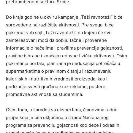
prehrambenom sektoru Srbije.
Do kraja godine u okviru kampanje „Teži ravnoteži“ biće
sprovedene najrazličitije aktivnosti. Pre svega, biće
pokrenut veb sajt „Teži ravnoteži“ na kojem će svi
zainteresovani moći da dobiju tačne i proverene
informacije o načelima i pravilima prevencije gojaznosti,
pravilne ishrane i značaja redovne fizičke aktivnosti. Osim
pokretanja portala, planirana je i edukacija potrošača u
supermarketima o pravilnom čitanju i razumevanju
kalorijskih i nutritivnih vrednosti proizvoda, kao i
podizanje svesti građana kroz reklame, postere,
promotivne aktivnosti sa studentima.
Osim toga, u saradnji sa ekspertima, članovima radne
grupe koja je bila uključena u izradu Nacionalnog
programa za prevenciju gojaznosti kod dece i odraslih,
organizovaće će se niz radionica sa predstavnicima