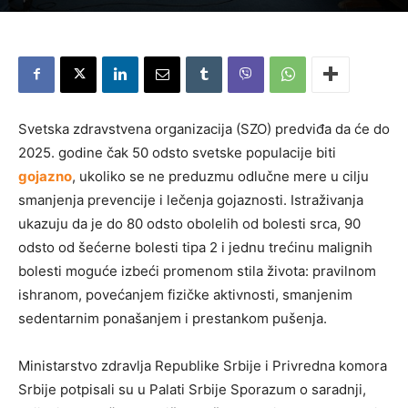
Svetska zdravstvena organizacija (SZO) predviđa da će do
2025. godine čak 50 odsto svetske populacije biti
gojazno
, ukoliko se ne preduzmu odlučne mere u cilju
smanjenja prevencije i lečenja gojaznosti. Istraživanja
ukazuju da je do 80 odsto obolelih od bolesti srca, 90
odsto od šećerne bolesti tipa 2 i jednu trećinu malignih
bolesti moguće izbeći promenom stila života: pravilnom
ishranom, povećanjem fizičke aktivnosti, smanjenim
sedentarnim ponašanjem i prestankom pušenja.
Ministarstvo zdravlja Republike Srbije i Privredna komora
Srbije potpisali su u Palati Srbije Sporazum o saradnji,