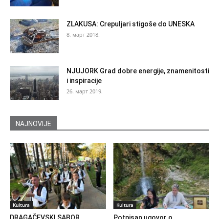
ZLAKUSA: Crepuljari stigoše do UNESKA
8. март 2018.
NJUJORK Grad dobre energije, znamenitosti
i inspiracije
26. март 2019.
NAJNOVIJE
Kultura
Kultura
DRAGAČEVSKI SABOR
Potpisan ugovor o