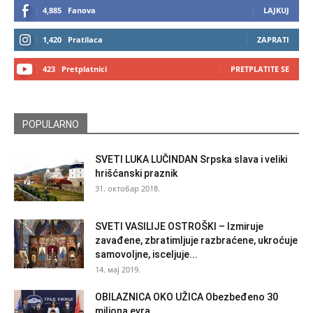
4,885
Fanova
LAJKUJ
1,420
Pratilaca
ZAPRATI
423
Pretplatnici
PRETPLATITE SE
POPULARNO
SVETI LUKA LUČINDAN Srpska slava i veliki
hrišćanski praznik
31. октобар 2018.
SVETI VASILIJE OSTROŠKI – Izmiruje
zavađene, zbratimljuje razbraćene, ukroćuje
samovoljne, isceljuje...
14. мај 2019.
OBILAZNICA OKO UŽICA Obezbeđeno 30
miliona evra