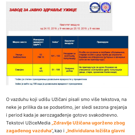
O vazduhu koji udišu Užičani pisali smo više tekstova, na
neke je prilika da se podsetimo, jer sledi sezona grejanja
i period kada je aerozagađenje gotovo svakodnevno.
Tekstovi UžiceMedia
„Zdravlje Užičana ugorženo zbog
zagađenog vazduha“
,
kao i
„Individulana ložišta glavni