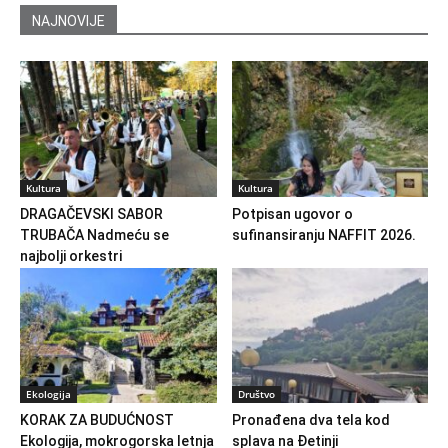
NAJNOVIJE
Kultura
Kultura
DRAGAČEVSKI SABOR
Potpisan ugovor o
TRUBAČA Nadmeću se
sufinansiranju NAFFIT 2026.
najbolji orkestri
Ekologija
Društvo
KORAK ZA BUDUĆNOST
Pronađena dva tela kod
Ekologija, mokrogorska letnja
splava na Đetinji