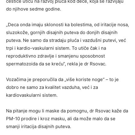
čestice utiču na razvoj pluća kod dece, koja se razvijaju
do njihove sedme godine.
„Deca onda imaju sklonosti ka bolestima, od iritacije nosa,
sluzokože, gornjih disajnih puteva do donjih disajnih
puteva. Ne samo da stradaju pluća i vazdušni putevi, već
trpi i kardio-vaskularni sistem. To utiče čak i na
reproduktivno zdravlje i smanjenu sposobnost
spermatozoida da se kreću“, rekla je dr Rsovac.
Vozačima je preporučila da „više koriste noge“ – to je
dobro ne samo za kvalitet vazduha, već i za
kardiovaskularni sistem.
Na pitanje mogu li maske da pomognu, dr Rsovac kaže da
PM-10 prodire i kroz masku, ali da može malo da se
smanji iritacija disajnih puteva.