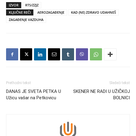
IZVOR
RTS/ZZJZ
KLJUČNE REČI
AEROZAGAĐENJE
KAD (NE) ZDRAVO UDAHNEŠ
ZAGAĐENJE VAZDUHA
Prethodni tekst
Sledeći tekst
DANAS JE SVETA PETKA U
SKENER NE RADI U UŽIČKOJ
Užicu vašar na Petkovicu
BOLNICI