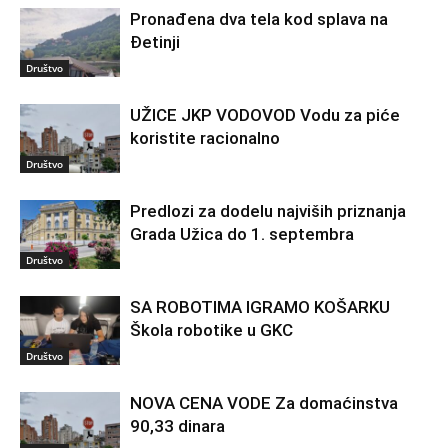
Pronađena dva tela kod splava na
Đetinji
Društvo
UŽICE JKP VODOVOD Vodu za piće
koristite racionalno
Društvo
Predlozi za dodelu najviših priznanja
Grada Užica do 1. septembra
Društvo
SA ROBOTIMA IGRAMO KOŠARKU
Škola robotike u GKC
Društvo
NOVA CENA VODE Za domaćinstva
90,33 dinara