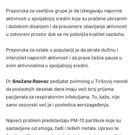
Preporuka za osetljive grupe je da izbegavaju naporne
aktivnosti u spoljašnjoj sredini koje su praćene ubrzanim
i dubokom disanjem i da preusmere obavljanje aktivnosti
u zatvoreni prostor dok se ne poboljša kvalitet vazduha.
Preporuka za ostale u populaciji je da skrate dužinu i
intenzitet napornih aktivnosti i da prave češće pauze u
svim aktivnostima u spoljašnjoj sredini.
Dr
Snežana Rsovac
pedijatar pulmolog u Tiršovoj navodi
da poslednjih desetak dana imaju veći broj prijema
pacijenata sa respiratornim infekcijama. To, kaže, nije
samo sezonski već je i posledica aerozagađenja.
Najveći problem predstavljaju PM-10 partikule koje su
sastavljene od smoga, čađi i teških metala. Upravo te