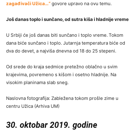
zagađivači Užica…“
govore upravo na ovu temu.
Još danas toplo i sunčano, od sutra kiša i hladnije vreme
U Srbiji će još danas biti sunčano i toplo vreme.
Tokom
dana biće sunčano i toplo. Jutarnja temperatura biće od
dva do devet, a najviša dnevna od 18 do 25 stepeni.
Od srede do kraja sedmice pretežno oblačno u svim
krajevima, povremeno s kišom i osetno hladnije. Na
visokim planinama slab sneg.
Naslovna fotografija: Zabležena tokom prošle zime u
centru Užica (Arhiva UM)
30. oktobar 2019. godine