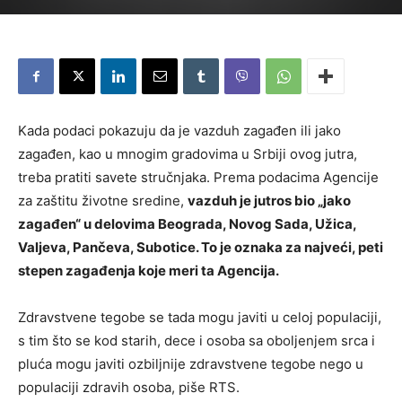
Kada podaci pokazuju da je vazduh zagađen ili jako
zagađen, kao u mnogim gradovima u Srbiji ovog jutra,
treba pratiti savete stručnjaka. Prema podacima Agencije
za zaštitu životne sredine,
vazduh je jutros bio „jako
zagađen“ u delovima Beograda, Novog Sada, Užica,
Valjeva, Pančeva, Subotice. To je oznaka za najveći, peti
stepen zagađenja koje meri ta Agencija.
Zdravstvene tegobe se tada mogu javiti u celoj populaciji,
s tim što se kod starih, dece i osoba sa oboljenjem srca i
pluća mogu javiti ozbiljnije zdravstvene tegobe nego u
populaciji zdravih osoba, piše RTS.