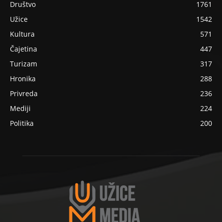
Društvo
1761
Užice
1542
Kultura
571
Čajetina
447
Turizam
317
Hronika
288
Privreda
236
Mediji
224
Politika
200