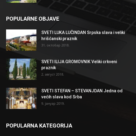
POPULARNE OBJAVE
SVETI LUKA LUČINDAN Srpska slava i veliki
hrišćanski praznik
31. октобар 2018.
SVETI ILIJA GROMOVNIK Veliki crkveni
praznik
2. август 2018.
SVETI STEFAN – STEVANJDAN Jedna od
većih slava kod Srba
9. јануар 2019.
POPULARNA KATEGORIJA