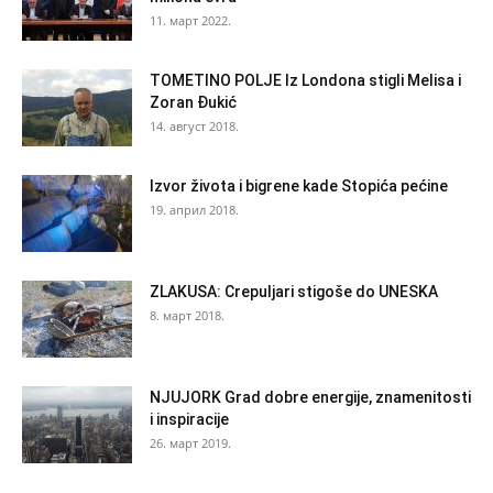
11. март 2022.
TOMETINO POLJE Iz Londona stigli Melisa i
Zoran Đukić
14. август 2018.
Izvor života i bigrene kade Stopića pećine
19. април 2018.
ZLAKUSA: Crepuljari stigoše do UNESKA
8. март 2018.
NJUJORK Grad dobre energije, znamenitosti
i inspiracije
26. март 2019.