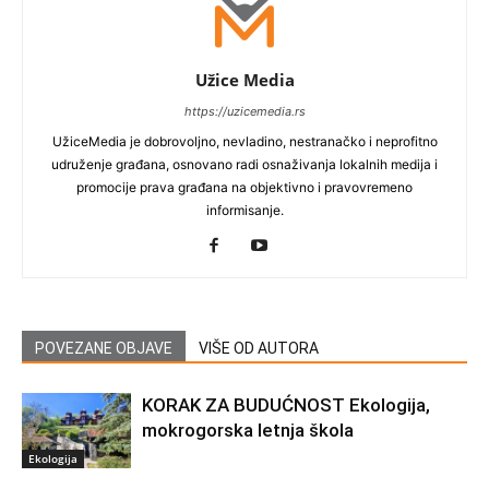
Užice Media
https://uzicemedia.rs
UžiceMedia je dobrovoljno, nevladino, nestranačko i neprofitno
udruženje građana, osnovano radi osnaživanja lokalnih medija i
promocije prava građana na objektivno i pravovremeno
informisanje.
POVEZANE OBJAVE
VIŠE OD AUTORA
KORAK ZA BUDUĆNOST Ekologija,
mokrogorska letnja škola
Ekologija