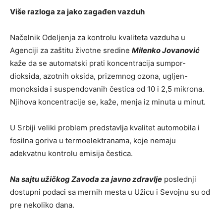
Više razloga za jako zagađen vazduh
Načelnik Odeljenja za kontrolu kvaliteta vazduha u
Agenciji za zaštitu životne sredine
Milenko Jovanović
kaže da se automatski prati koncentracija sumpor-
dioksida, azotnih oksida, prizemnog ozona, ugljen-
monoksida i suspendovanih čestica od 10 i 2,5 mikrona.
Njihova koncentracije se, kaže, menja iz minuta u minut.
U Srbiji veliki problem predstavlja kvalitet automobila i
fosilna goriva u termoelektranama, koje nemaju
adekvatnu kontrolu emisija čestica.
Na sajtu užičkog Zavoda za javno zdravlje
poslednji
dostupni podaci sa mernih mesta u Užicu i Sevojnu su od
pre nekoliko dana.