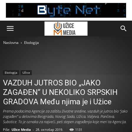
Naslovna
Ekologija
Ekologija
Užice
VAZDUH JUTROS BIO „JAKO
ZAGAĐEN“ U NEKOLIKO SRPSKIH
GRADOVA Među njima je i Užice
Prema podacima Agencije za zaštitu životne sredine, vazduh je jutros bio “jako
zagađen” u delovima Beograda, Novog Sada, Užica, Valjeva, Pančeva,
Subotice. To je oznaka za najveći, peti stepen zagađenja koje meri ta Agencija.
Piše:
Užice Media
-
28. октобар 2019.
1131