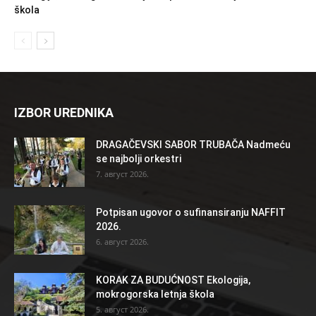
škola
IZBOR UREDNIKA
DRAGAČEVSKI SABOR TRUBAČA Nadmeću
se najbolji orkestri
7. август 2026.
Potpisan ugovor o sufinansiranju NAFFIT
2026.
6. август 2026.
KORAK ZA BUDUĆNOST Ekologija,
mokrogorska letnja škola
5. август 2026.