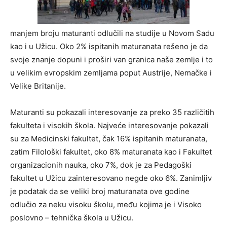
manjem broju maturanti odlučili na studije u Novom Sadu
kao i u Užicu. Oko 2% ispitanih maturanata rešeno je da
svoje znanje dopuni i proširi van granica naše zemlje i to
u velikim evropskim zemljama poput Austrije, Nemačke i
Velike Britanije.
Maturanti su pokazali interesovanje za preko 35 različitih
fakulteta i visokih škola. Najveće interesovanje pokazali
su za Medicinski fakultet, čak 16% ispitanih maturanata,
zatim Filološki fakultet, oko 8% maturanata kao i Fakultet
organizacionih nauka, oko 7%, dok je za Pedagoški
fakultet u Užicu zainteresovano negde oko 6%. Zanimljiv
je podatak da se veliki broj maturanata ove godine
odlučio za neku visoku školu, među kojima je i Visoko
poslovno – tehnička škola u Užicu.