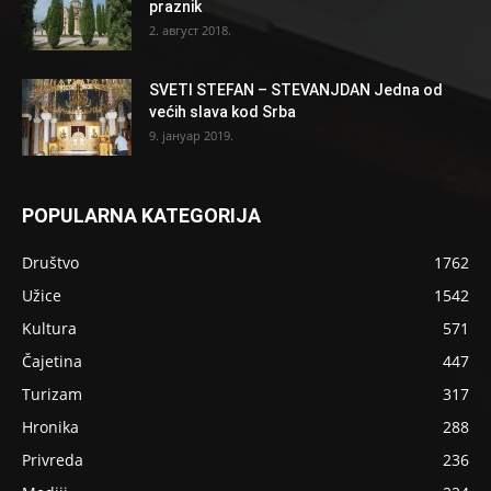
praznik
2. август 2018.
SVETI STEFAN – STEVANJDAN Jedna od
većih slava kod Srba
9. јануар 2019.
POPULARNA KATEGORIJA
Društvo
1762
Užice
1542
Kultura
571
Čajetina
447
Turizam
317
Hronika
288
Privreda
236