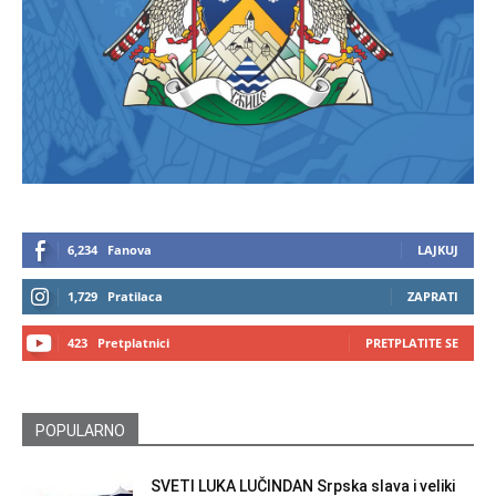
6,234
Fanova
LAJKUJ
1,729
Pratilaca
ZAPRATI
423
Pretplatnici
PRETPLATITE SE
POPULARNO
SVETI LUKA LUČINDAN Srpska slava i veliki