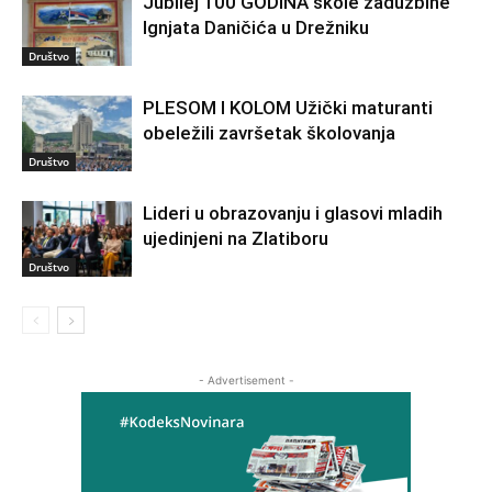
Jubilej 100 GODINA škole zadužbine
Ignjata Daničića u Drežniku
Društvo
PLESOM I KOLOM Užički maturanti
obeležili završetak školovanja
Društvo
Lideri u obrazovanju i glasovi mladih
ujedinjeni na Zlatiboru
Društvo
- Advertisement -