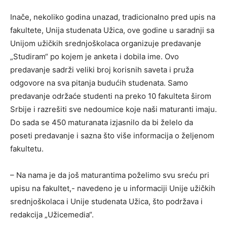
Inače, nekoliko godina unazad, tradicionalno pred upis na
fakultete, Unija studenata Užica, ove godine u saradnji sa
Unijom užičkih srednjoškolaca organizuje predavanje
„Studiram“ po kojem je anketa i dobila ime. Ovo
predavanje sadrži veliki broj korisnih saveta i pruža
odgovore na sva pitanja budućih studenata. Samo
predavanje održaće studenti na preko 10 fakulteta širom
Srbije i razrešiti sve nedoumice koje naši maturanti imaju.
Do sada se 450 maturanata izjasnilo da bi želelo da
poseti predavanje i sazna što više informacija o željenom
fakultetu.
– Na nama je da još maturantima poželimo svu sreću pri
upisu na fakultet,- navedeno je u informaciji Unije užičkih
srednjoškolaca i Unije studenata Užica, što podržava i
redakcija „Užicemedia“.