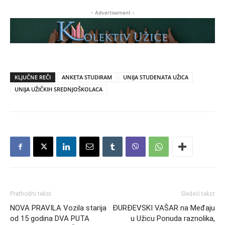
- Advertisement -
KLJUČNE REČI
ANKETA STUDIRAM
UNIJA STUDENATA UŽICA
UNIJA UŽIČKIH SREDNJOŠKOLACA
Prethodni tekst
Sledeći tekst
NOVA PRAVILA Vozila starija
ĐURĐEVSKI VAŠAR na Međaju
od 15 godina DVA PUTA
u Užicu Ponuda raznolika,