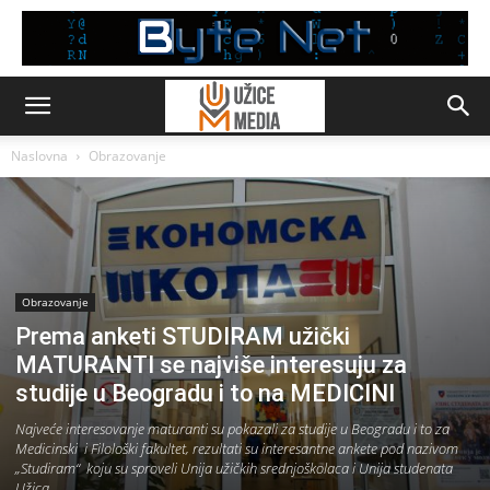
Naslovna
Obrazovanje
Obrazovanje
Prema anketi STUDIRAM užički
MATURANTI se najviše interesuju za
studije u Beogradu i to na MEDICINI
Najveće interesovanje maturanti su pokazali za studije u Beogradu i to za
Medicinski i Filološki fakultet, rezultati su interesantne ankete pod nazivom
„Studiram“ koju su sproveli Unija užičkih srednjoškolaca i Unija studenata
Užica.