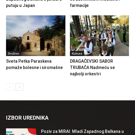
putuju u Japan
farmacije
Društvo
Kultura
Sveta Petka Paraskeva
DRAGAČEVSKI SABOR
pomaže bolesne i siromašne
TRUBAČA Nadmeću se
najbolji orkestri
IZBOR UREDNIKA
Poziv za MIRAI: Mladi Zapadnog Balkana u