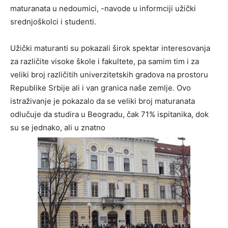
maturanata u nedoumici, -navode u informciji užički
srednjoškolci i studenti.
Užički maturanti su pokazali širok spektar interesovanja
za različite visoke škole i fakultete, pa samim tim i za
veliki broj različitih univerzitetskih gradova na prostoru
Republike Srbije ali i van granica naše zemlje. Ovo
istraživanje je pokazalo da se veliki broj maturanata
odlučuje da studira u Beogradu, čak 71% ispitanika, dok
su se jednako, ali u znatno