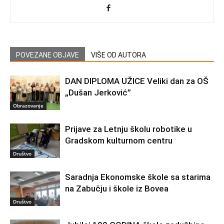
POVEZANE OBJAVE
VIŠE OD AUTORA
DAN DIPLOMA UŽICE Veliki dan za OŠ
„Dušan Jerković”
Obrazovanje
Prijave za Letnju školu robotike u
Gradskom kulturnom centru
Društvo
Saradnja Ekonomske škole sa starima
na Zabučju i škole iz Bovea
Društvo