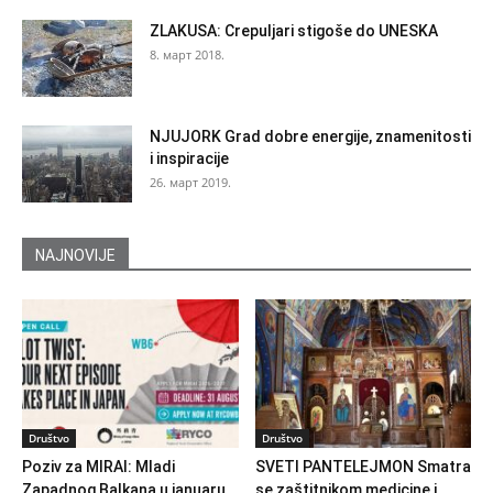
ZLAKUSA: Crepuljari stigoše do UNESKA
8. март 2018.
NJUJORK Grad dobre energije, znamenitosti
i inspiracije
26. март 2019.
NAJNOVIJE
Društvo
Društvo
Poziv za MIRAI: Mladi
SVETI PANTELEJMON Smatra
Zapadnog Balkana u januaru
se zaštitnikom medicine i