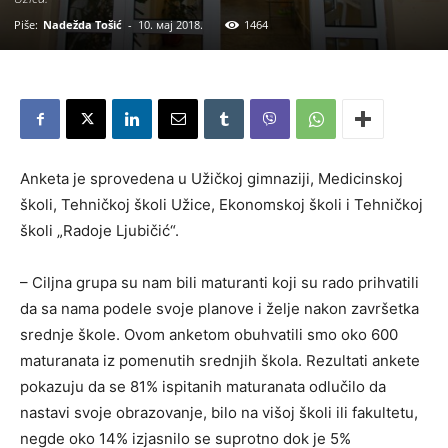
Piše:
Nadežda Tošić
-
10. мај 2018.
1464
Anketa je sprovedena u Užičkoj gimnaziji, Medicinskoj
školi, Tehničkoj školi Užice, Ekonomskoj školi i Tehničkoj
školi „Radoje Ljubičić“.
– Ciljna grupa su nam bili maturanti koji su rado prihvatili
da sa nama podele svoje planove i želje nakon završetka
srednje škole. Ovom anketom obuhvatili smo oko 600
maturanata iz pomenutih srednjih škola. Rezultati ankete
pokazuju da se 81% ispitanih maturanata odlučilo da
nastavi svoje obrazovanje, bilo na višoj školi ili fakultetu,
negde oko 14% izjasnilo se suprotno dok je 5%