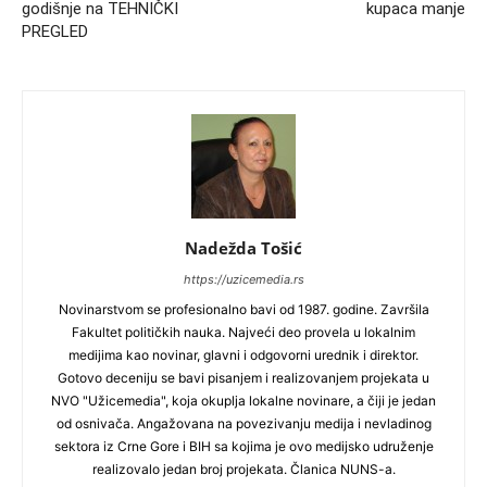
godišnje na TEHNIČKI
kupaca manje
PREGLED
Nadežda Tošić
https://uzicemedia.rs
Novinarstvom se profesionalno bavi od 1987. godine. Završila
Fakultet političkih nauka. Najveći deo provela u lokalnim
medijima kao novinar, glavni i odgovorni urednik i direktor.
Gotovo deceniju se bavi pisanjem i realizovanjem projekata u
NVO "Užicemedia", koja okuplja lokalne novinare, a čiji je jedan
od osnivača. Angažovana na povezivanju medija i nevladinog
sektora iz Crne Gore i BIH sa kojima je ovo medijsko udruženje
realizovalo jedan broj projekata. Članica NUNS-a.