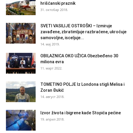
hrišćanski praznik
31. октобар 2018.
SVETI VASILIJE OSTROŠKI – Izmiruje
zavađene, zbratimljuje razbraćene, ukroćuje
samovoljne, isceljuje...
14. мај 2019.
OBILAZNICA OKO UŽICA Obezbeđeno 30
miliona evra
11. март 2022.
TOMETINO POLJE Iz Londona stigli Melisa i
Zoran Đukić
14. август 2018.
Izvor života i bigrene kade Stopića pećine
19. април 2018.