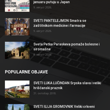
januaru putuju u Japan
9. август 2026.
SVETI PANTELEJMON Smatra se
zaštitnikom medicine i farmacije
9. август 2026.
Sveta Petka Paraskeva pomaže bolesne i
siromašne
8. август 2026.
POPULARNE OBJAVE
SVETI LUKA LUČINDAN Srpska slava i veliki
hrišćanski praznik
31. октобар 2018.
SVETI ILIJA GROMOVNIK Veliki crkveni