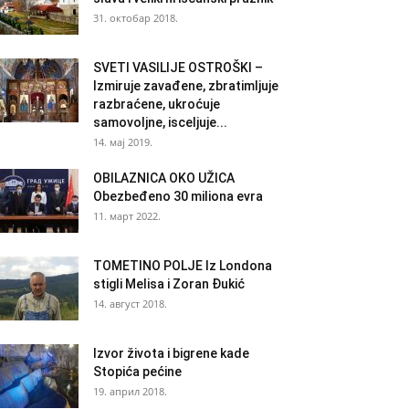
31. октобар 2018.
SVETI VASILIJE OSTROŠKI –
Izmiruje zavađene, zbratimljuje
razbraćene, ukroćuje
samovoljne, isceljuje...
14. мај 2019.
OBILAZNICA OKO UŽICA
Obezbeđeno 30 miliona evra
11. март 2022.
TOMETINO POLJE Iz Londona
stigli Melisa i Zoran Đukić
14. август 2018.
Izvor života i bigrene kade
Stopića pećine
19. април 2018.