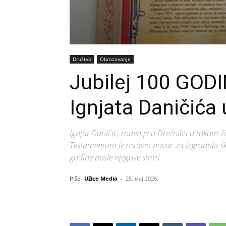
Društvo
Obrazovanje
Jubilej 100 GOD
Ignjata Daničića
Ignjat Daničić, rođen je u Drežniku a tokom ž
Testamentom je ostavio novac za izgradnju šk
godine posle njegove smrti.
Piše:
Užice Media
-
25. мај 2026.