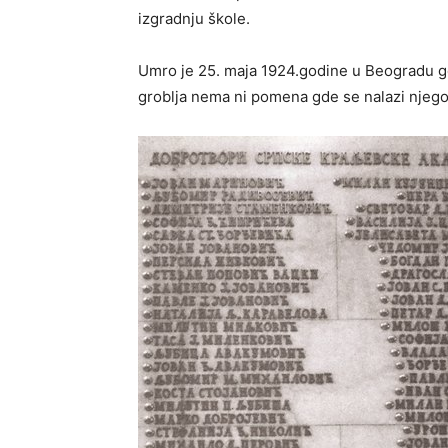
izgradnju škole.
Umro je 25. maja 1924.godine u Beogradu gd
groblja nema ni pomena gde se nalazi njeg