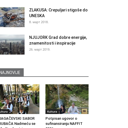
ZLAKUSA: Crepuljari stigoše do
UNESKA
8. март 2018.
NJUJORK Grad dobre energije,
znamenitosti i inspiracije
26. март 2019.
NAJNOVIJE
ultura
Kultura
RAGAČEVSKI SABOR
Potpisan ugovor o
RUBAČA Nadmeću se
sufinansiranju NAFFIT