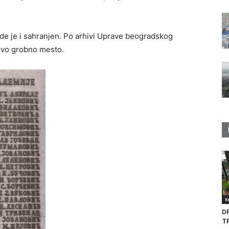
e je i sahranjen. Po arhivi Uprave beogradskog
ovo grobno mesto.
K
D
T