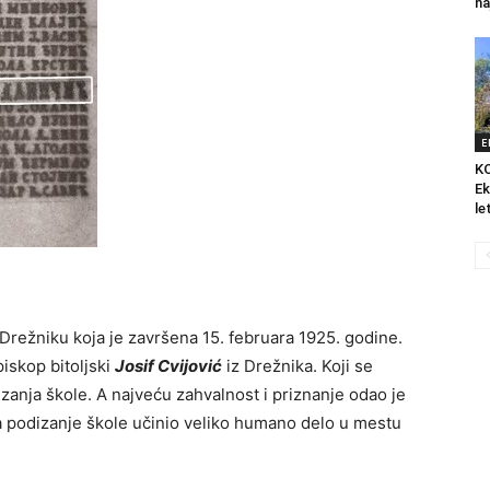
na
E
K
Ek
le
 Drežniku koja je završena 15. februara 1925. godine.
iskop bitoljski
Josif Cvijović
iz Drežnika. Koji se
zanja škole. A najveću zahvalnost i priznanje odao je
 podizanje škole učinio veliko humano delo u mestu