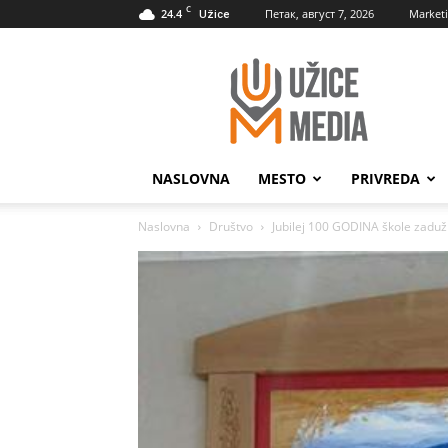
C
24.4
Петак, август 7, 2026
Market
Užice
UžiceMedia
NASLOVNA
MESTO
PRIVREDA
Naslovna
Društvo
Jubilej 100 GODINA škole zaduž