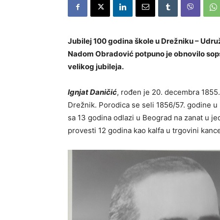
Jubilej 100 godina škole u Drežniku – Udru
Nadom Obradović potpuno je obnovilo sops
velikog jubileja.
Ignjat Daničić
, rođen je 20. decembra 1855
Drežnik. Porodica se seli 1856/57. godine u
sa 13 godina odlazi u Beograd na zanat u j
provesti 12 godina kao kalfa u trgovini kance