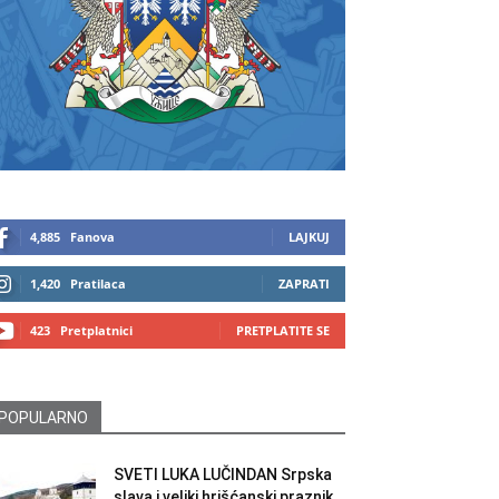
4,885
Fanova
LAJKUJ
1,420
Pratilaca
ZAPRATI
423
Pretplatnici
PRETPLATITE SE
POPULARNO
SVETI LUKA LUČINDAN Srpska
slava i veliki hrišćanski praznik