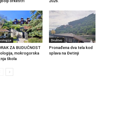
jbolji orkestri
2026.
kologija
Društvo
ORAK ZA BUDUĆNOST
Pronađena dva tela kod
ologija, mokrogorska
splava na Đetinji
tnja škola