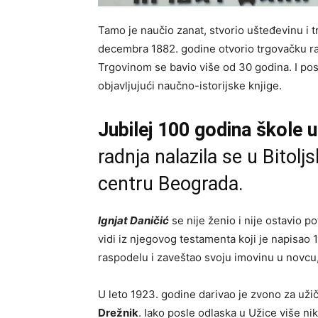
Tamo je naučio zanat, stvorio ušteđevinu i 
decembra 1882. godine otvorio trgovačku ra
Trgovinom se bavio više od 30 godina. I pos
objavljujući naučno-istorijske knjige.
Jubilej 100 godina škole 
radnja nalazila se u Bitolj
centru Beograda.
Ignjat Daničić
se nije ženio i nije ostavio p
vidi iz njegovog testamenta koji je napisao
raspodelu i zaveštao svoju imovinu u novcu
U leto 1923. godine darivao je zvono za už
Drežnik
. Iako posle odlaska u Užice više ni