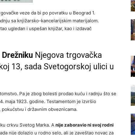
trgovačke veze da bi po povratku u Beograd 1.
dnju sa knjižarsko-kancelarijskim materijalom.
tao ugledan i uspešan knjižar, kao i izdavač
u Drežniku
Njegova trgovačka
skoj 13, sada Svetogorskoj ulici u
otomstvo. Pa je zbog bolesti prodao kuću i radnju što se
 14. maja 1923. godine. Testamentom je izvršio
, pokućstvu i državnim obveznicama.
ičku crkvu Svetog Marka. A
nije zaboravio ni svoj rodni
kada nije dolazio u rodno selo, ali je zaveštao novac za