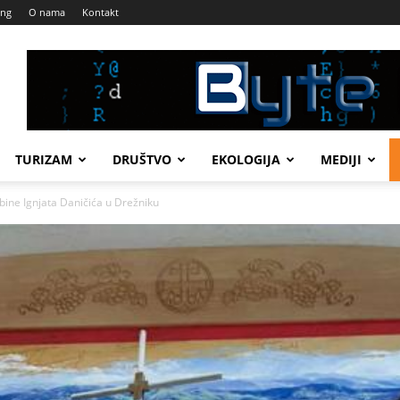
ing
O nama
Kontakt
TURIZAM
DRUŠTVO
EKOLOGIJA
MEDIJI
bine Ignjata Daničića u Drežniku