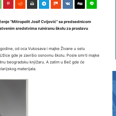
ženje “Mitropolit Josif Cvijović” sa predsednicom
tvenim sredstvima ruiniranu školu za proslavu
.godine, od oca Vukosava i majke Živane u selu
 Užice gde je završio osnovnu školu. Posle smrti majke
ednu beogradsku knjižaru. A zatim u Beč gde će
larijskog materijala.