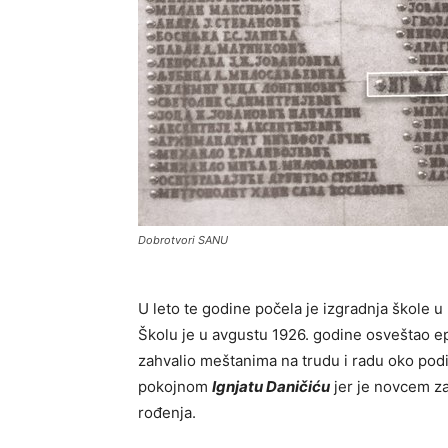
Dobrotvori SANU
U leto te godine počela je izgradnja škole u
Školu je u avgustu 1926. godine osveštao ep
zahvalio meštanima na trudu i radu oko podi
pokojnom
Ignjatu Daničiću
jer je novcem za
rođenja.