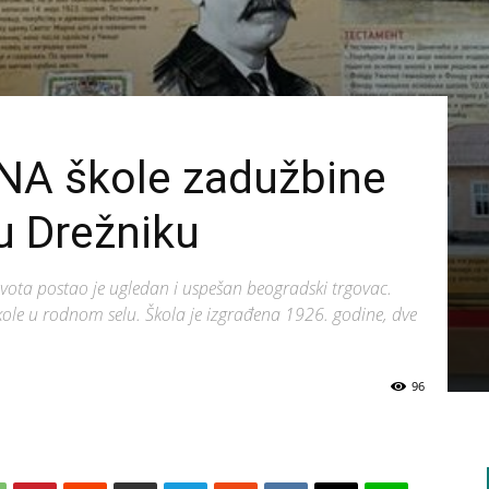
INA škole zadužbine
 u Drežniku
ivota postao je ugledan i uspešan beogradski trgovac.
ole u rodnom selu. Škola je izgrađena 1926. godine, dve
96